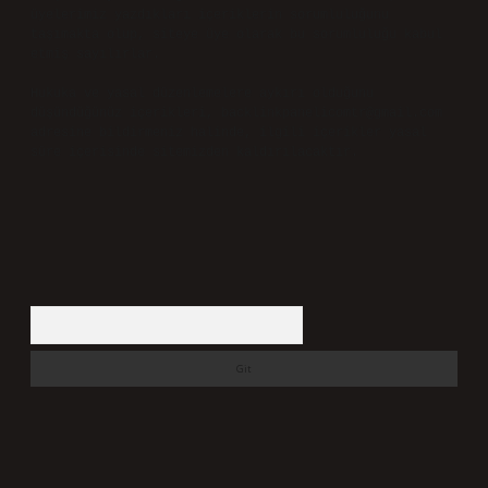
üyelerimiz yazdıkları içeriklerin sorumluluğunu
taşımakta olup, siteye üye olarak bu sorumluluğu kabul
etmiş sayılırlar.
Hukuka ve yasal düzenlemelere aykırı olduğunu
düşündüğünüz içerikleri,
backlinkpanelicomtr@gmail.com
adresine bildirmeniz halinde, ilgili içerikler yasal
süre içerisinde sitemizden kaldırılacaktır.
Arama