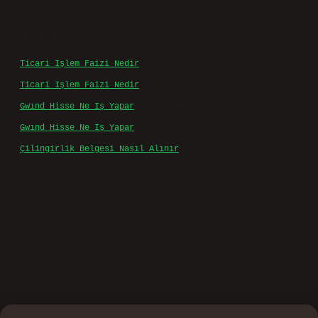
Son yorumlar
Ticari Işlem Faizi Nedir
için
admin
Ticari Işlem Faizi Nedir
için
Efe
Gwınd Hisse Ne Iş Yapar
için
admin
Gwınd Hisse Ne Iş Yapar
için
Bulut
Çilingirlik Belgesi Nasıl Alınır
için
admin
d.casino