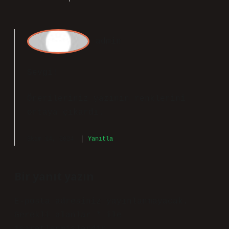
admin
Sevgi!
Önerileriniz yazının
renklerini
ortaya çıkardı.
Ekim 14, 2024
Yanıtla
Bir yanıt yazın
E-posta adresiniz yayınlanmayacak.
Gerekli alanlar
*
ile