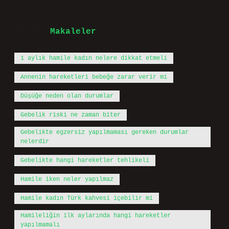
Tarih:
Makaleler
1 aylık hamile kadın nelere dikkat etmeli
Annenin hareketleri bebeğe zarar verir mi
Düşüğe neden olan durumlar
Gebelik riski ne zaman biter
Gebelikte egzersiz yapılmaması gereken durumlar
nelerdir
Gebelikte hangi hareketler tehlikeli
Hamile iken neler yapılmaz
Hamile kadın Türk kahvesi içebilir mi
Hamileliğin ilk aylarında hangi hareketler
yapılmamalı