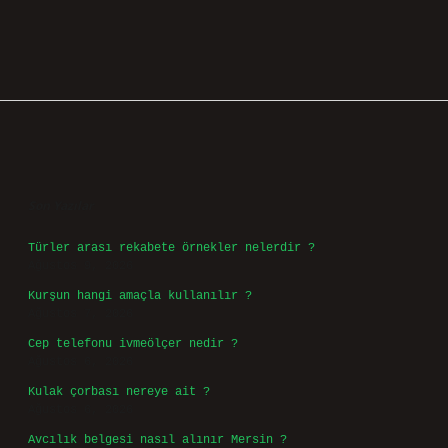
Sidebar
Son Yazılar
Türler arası rekabete örnekler nelerdir ?
Ağustos 9, 2026
Kurşun hangi amaçla kullanılır ?
Ağustos 7, 2026
Cep telefonu ivmeölçer nedir ?
Ağustos 6, 2026
Kulak çorbası nereye ait ?
Ağustos 6, 2026
Avcılık belgesi nasıl alınır Mersin ?