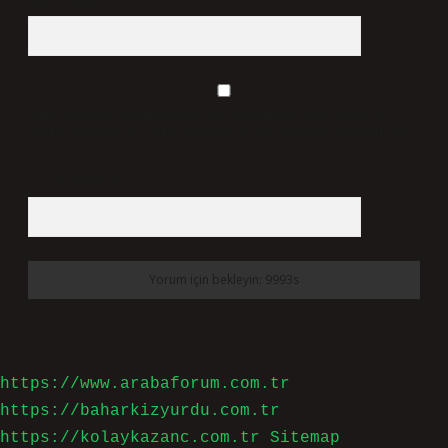
Web Sitesi
Daha sonraki yorumlarımda kullanılması için adım, e-
posta adresim ve site adresim bu tarayıcıya kaydedilsin.
5 + 3 kaçtır?
*
https://www.arabaforum.com.tr
https://baharkizyurdu.com.tr
https://kolaykazanc.com.tr
Sitemap