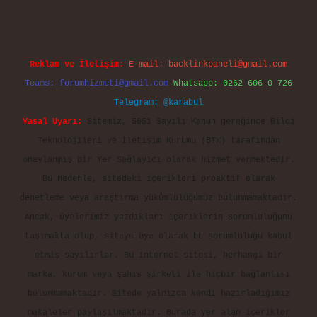
Reklam ve İletişim:
E-mail:
backlinkpaneli@gmail.com
Teams:
forumhizmeti@gmail.com
Whatsapp: 0262 606 0 726
Telegram: @karabul
Yasal Uyarı:
Sitemiz, 5651 Sayılı Kanun gereğince Bilgi
Teknolojileri ve İletişim Kurumu (BTK) tarafından
onaylanmış bir Yer Sağlayıcı olarak hizmet vermektedir.
Bu nedenle, sitedeki içerikleri proaktif olarak
denetleme veya araştırma yükümlülüğümüz bulunmamaktadır.
Ancak, üyelerimiz yazdıkları içeriklerin sorumluluğunu
taşımakta olup, siteye üye olarak bu sorumluluğu kabul
etmiş sayılırlar. Bu internet sitesi, herhangi bir
marka, kurum veya şahıs şirketi ile hiçbir bağlantısı
bulunmamaktadır. Sitede yalnızca kendi hazırladığımız
makaleler paylaşılmaktadır. Burada yer alan içerikler