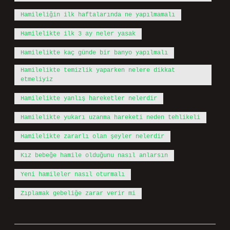
Hamileliğin ilk haftalarında ne yapılmamalı
Hamilelikte ilk 3 ay neler yasak
Hamilelikte kaç günde bir banyo yapılmalı
Hamilelikte temizlik yaparken nelere dikkat
etmeliyiz
Hamilelikte yanlış hareketler nelerdir
Hamilelikte yukarı uzanma hareketi neden tehlikeli
Hamilelikte zararlı olan şeyler nelerdir
Kız bebeğe hamile olduğunu nasıl anlarsın
Yeni hamileler nasıl oturmalı
Zıplamak gebeliğe zarar verir mi