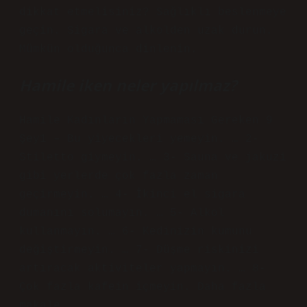
dikkat etmelisiniz? Sağlıklı beslenmeye
geçin. Sigara ve alkolden uzak durun.
Mümkün olduğunca dinlenin.
Hamile iken neler yapılmaz?
Hamile Kadınların Yapmaması Gereken 9
Şey1 – Bu yiyecekleri yemeyin. … 2-
Stiletto giymeyin. … 3- Sauna ve jakuzi
gibi yerlerde çok fazla zaman
geçirmeyin. … 4- İkinci el sigara
dumanını solumayın. … 5- Alkol
kullanmayın. … 6- Kedinizin kumunu
değiştirmeyin. … 7- Düşme riskinizi
artıracak aktiviteler yapmayın. … 8-
Çok fazla kafein içmeyin. Daha fazla
makale…