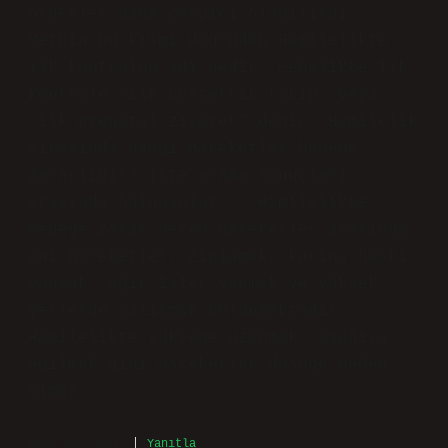
örnekler daha çarpıcı olabilirdi.
Metnin bu kısmı doğrudan Hamilelikte
ilk kontrolün adı nedir? Gebelikte ilk
kontrole “ilk obstetrik takip” veya
“ilk prenatal ziyaret” denir. Hamilelik
sırasında hangi hareketler bebeğe
zararlıdır? İşte arama sonuçları
arasında bulunanlar: : Hamilelikte
bebeğe zarar veren hareketler arasında
ani hareketler, zıplamak, karına baskı
yapmak, ağır işler yapmak ve yüksek
yerlerde çalışmak bulunmaktadır. :
Hamilelikte yükseğe uzanmak, aşağıya
eğilmek gibi hareketler düşüğe neden
olmaz.
Ekim 14, 2024
Yanıtla