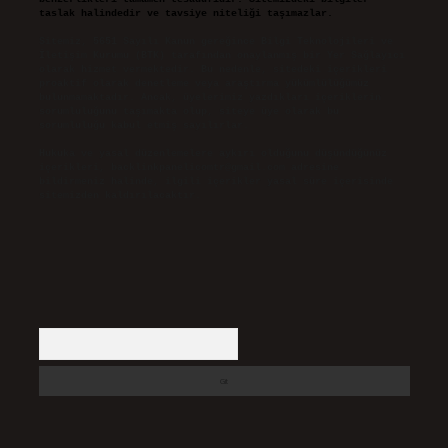
taslak halindedir ve tavsiye niteliği taşımazlar.
Sitemiz, 5651 Sayılı Kanun gereğince Bilgi Teknolojileri ve
İletişim Kurumu (BTK) tarafından onaylanmış bir Yer Sağlayıcı
olarak hizmet vermektedir. Bu nedenle, sitedeki içerikleri
proaktif olarak denetleme veya araştırma yükümlülüğümüz
bulunmamaktadır. Ancak, üyelerimiz yazdıkları içeriklerin
sorumluluğunu taşımakta olup, siteye üye olarak bu
sorumluluğu kabul etmiş sayılırlar.
Hukuka ve yasal düzenlemelere aykırı olduğunu düşündüğünüz
içerikleri,
backlinkpanelicomtr@gmail.com
adresine
bildirmeniz halinde, ilgili içerikler yasal süre içerisinde
sitemizden kaldırılacaktır.
Arama