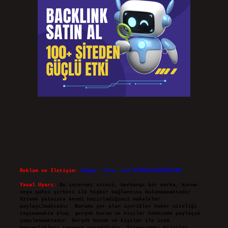
Reklam ve İletişim:
Skype: live:.cid.575569c608265c69
Yasal Uyarı:
Bu internet sitesi, herhangi bir marka, kurum
veya şahıs şirketi ile hiçbir bağlantısı bulunmamaktadır.
Sitede yalnızca kendi hazırladığımız makaleler
paylaşılmaktadır. Burada yer alan içerikler haber niteliği
taşımamakta olup, gerçek kurum ve kişiler hakkında paylaşım
yapılmamaktadır. Gerçek kurum ve kişiler ile isim
benzerlikleri tamamen tesadüfidir. Sitemizdeki bilgiler