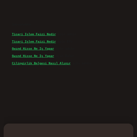
Son yorumlar
Ticari Işlem Faizi Nedir
için
admin
Ticari Işlem Faizi Nedir
için
Efe
Gwınd Hisse Ne Iş Yapar
için
admin
Gwınd Hisse Ne Iş Yapar
için
Bulut
Çilingirlik Belgesi Nasıl Alınır
için
admin
d.casino