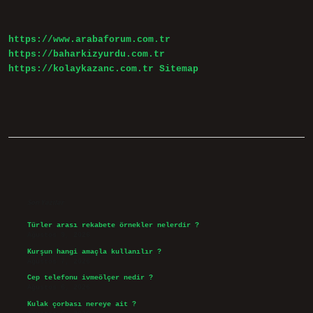
Yapılmamalı
https://www.arabaforum.com.tr
https://baharkizyurdu.com.tr
https://kolaykazanc.com.tr
Sitemap
Sidebar
Son Yazılar
Türler arası rekabete örnekler nelerdir ?
Ağustos 9, 2026
Kurşun hangi amaçla kullanılır ?
Ağustos 7, 2026
Cep telefonu ivmeölçer nedir ?
Ağustos 6, 2026
Kulak çorbası nereye ait ?