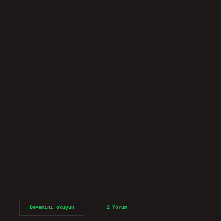
Hamilelikte yapmamanız gerekenler Uyurken
karnınızın üstüne yatmanız önerilmez. Yoğun
sporlar ve aşırı yorucu işler önerilmez. Türk
hamamı, sauna ve spa gibi aşırı sıcak
yerlerden uzak durmak gerekir. Yukarı uzanmak
tehlikeli olabilir. Hamilelikte ilk 3 ay neler
yasak? Hamileliğin ilk üç ayında bebeğin
organları oluşur. Bu dönem çok hassas
olduğundan özel bakım gerekir. Hamileliğin ilk
üç ayında alkol ve sigara tüketiminden
kesinlikle kaçınılmalıdır. Ayrıca hamilelikte
büyük miktarda kafein tüketimi önerilmez.
Gebelikte egzersiz yapılmaması gereken
durumlar nelerdir? Hamile kadınların egzersiz
yapmaması gereken bazı durumlar vardır:
Membranların erken yırtılması. Bazı çoklu
gebeliklerde kadınların egzersizden kaçınması
gerekebilir. Hamileliğin ilk aylarında…
Gebelikte
Devamını okuyun
2 Yorum
Hangi
Hareketler