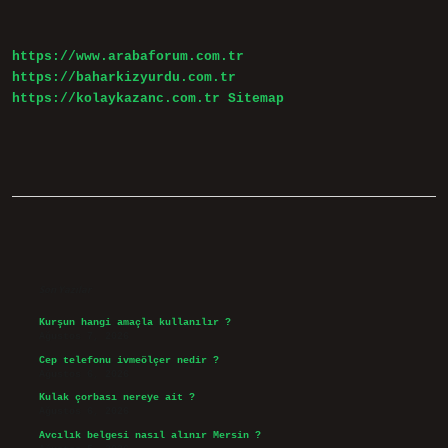
Yapılmamalı
https://www.arabaforum.com.tr
https://baharkizyurdu.com.tr
https://kolaykazanc.com.tr
Sitemap
Sidebar
Son Yazılar
Kurşun hangi amaçla kullanılır ?
Ağustos 7, 2026
Cep telefonu ivmeölçer nedir ?
Ağustos 6, 2026
Kulak çorbası nereye ait ?
Ağustos 6, 2026
Avcılık belgesi nasıl alınır Mersin ?