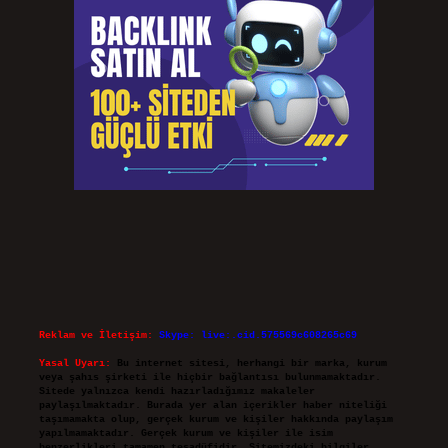
Reklam ve İletişim:
Skype: live:.cid.575569c608265c69
Yasal Uyarı:
Bu internet sitesi, herhangi bir marka, kurum
veya şahıs şirketi ile hiçbir bağlantısı bulunmamaktadır.
Sitede yalnızca kendi hazırladığımız makaleler
paylaşılmaktadır. Burada yer alan içerikler haber niteliği
taşımamakta olup, gerçek kurum ve kişiler hakkında paylaşım
yapılmamaktadır. Gerçek kurum ve kişiler ile isim
benzerlikleri tamamen tesadüfidir. Sitemizdeki bilgiler