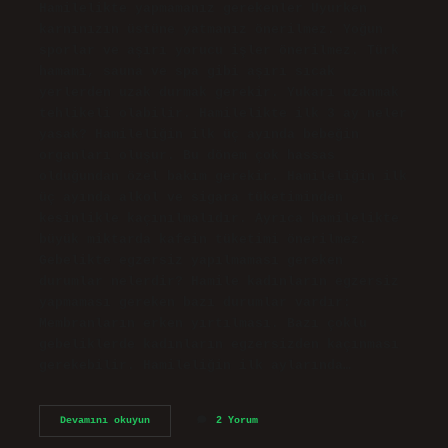
Hamilelikte yapmamanız gerekenler Uyurken
karnınızın üstüne yatmanız önerilmez. Yoğun
sporlar ve aşırı yorucu işler önerilmez. Türk
hamamı, sauna ve spa gibi aşırı sıcak
yerlerden uzak durmak gerekir. Yukarı uzanmak
tehlikeli olabilir. Hamilelikte ilk 3 ay neler
yasak? Hamileliğin ilk üç ayında bebeğin
organları oluşur. Bu dönem çok hassas
olduğundan özel bakım gerekir. Hamileliğin ilk
üç ayında alkol ve sigara tüketiminden
kesinlikle kaçınılmalıdır. Ayrıca hamilelikte
büyük miktarda kafein tüketimi önerilmez.
Gebelikte egzersiz yapılmaması gereken
durumlar nelerdir? Hamile kadınların egzersiz
yapmaması gereken bazı durumlar vardır:
Membranların erken yırtılması. Bazı çoklu
gebeliklerde kadınların egzersizden kaçınması
gerekebilir. Hamileliğin ilk aylarında…
Gebelikte
Devamını okuyun
2 Yorum
Hangi
Hareketler