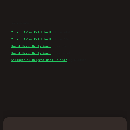
Son yorumlar
Ticari Işlem Faizi Nedir
için
admin
Ticari Işlem Faizi Nedir
için
Efe
Gwınd Hisse Ne Iş Yapar
için
admin
Gwınd Hisse Ne Iş Yapar
için
Bulut
Çilingirlik Belgesi Nasıl Alınır
için
admin
d.casino