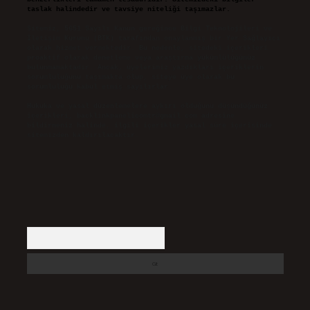
taslak halindedir ve tavsiye niteliği taşımazlar.
Sitemiz, 5651 Sayılı Kanun gereğince Bilgi Teknolojileri ve
İletişim Kurumu (BTK) tarafından onaylanmış bir Yer Sağlayıcı
olarak hizmet vermektedir. Bu nedenle, sitedeki içerikleri
proaktif olarak denetleme veya araştırma yükümlülüğümüz
bulunmamaktadır. Ancak, üyelerimiz yazdıkları içeriklerin
sorumluluğunu taşımakta olup, siteye üye olarak bu
sorumluluğu kabul etmiş sayılırlar.
Hukuka ve yasal düzenlemelere aykırı olduğunu düşündüğünüz
içerikleri,
backlinkpanelicomtr@gmail.com
adresine
bildirmeniz halinde, ilgili içerikler yasal süre içerisinde
sitemizden kaldırılacaktır.
Arama