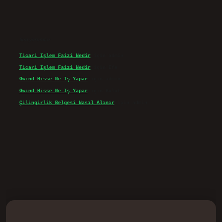
Son yorumlar
Ticari Işlem Faizi Nedir
için
admin
Ticari Işlem Faizi Nedir
için
Efe
Gwınd Hisse Ne Iş Yapar
için
admin
Gwınd Hisse Ne Iş Yapar
için
Bulut
Çilingirlik Belgesi Nasıl Alınır
için
admin
vd.casino