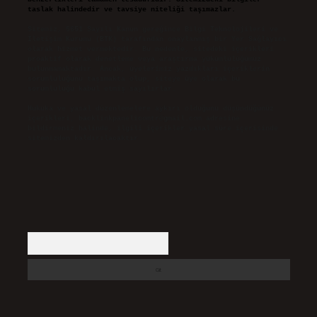
taslak halindedir ve tavsiye niteliği taşımazlar.
Sitemiz, 5651 Sayılı Kanun gereğince Bilgi Teknolojileri ve
İletişim Kurumu (BTK) tarafından onaylanmış bir Yer Sağlayıcı
olarak hizmet vermektedir. Bu nedenle, sitedeki içerikleri
proaktif olarak denetleme veya araştırma yükümlülüğümüz
bulunmamaktadır. Ancak, üyelerimiz yazdıkları içeriklerin
sorumluluğunu taşımakta olup, siteye üye olarak bu
sorumluluğu kabul etmiş sayılırlar.
Hukuka ve yasal düzenlemelere aykırı olduğunu düşündüğünüz
içerikleri,
backlinkpanelicomtr@gmail.com
adresine
bildirmeniz halinde, ilgili içerikler yasal süre içerisinde
sitemizden kaldırılacaktır.
Arama