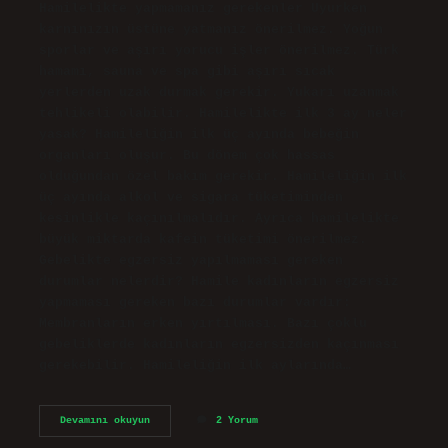
Hamilelikte yapmamanız gerekenler Uyurken
karnınızın üstüne yatmanız önerilmez. Yoğun
sporlar ve aşırı yorucu işler önerilmez. Türk
hamamı, sauna ve spa gibi aşırı sıcak
yerlerden uzak durmak gerekir. Yukarı uzanmak
tehlikeli olabilir. Hamilelikte ilk 3 ay neler
yasak? Hamileliğin ilk üç ayında bebeğin
organları oluşur. Bu dönem çok hassas
olduğundan özel bakım gerekir. Hamileliğin ilk
üç ayında alkol ve sigara tüketiminden
kesinlikle kaçınılmalıdır. Ayrıca hamilelikte
büyük miktarda kafein tüketimi önerilmez.
Gebelikte egzersiz yapılmaması gereken
durumlar nelerdir? Hamile kadınların egzersiz
yapmaması gereken bazı durumlar vardır:
Membranların erken yırtılması. Bazı çoklu
gebeliklerde kadınların egzersizden kaçınması
gerekebilir. Hamileliğin ilk aylarında…
Gebelikte
Devamını okuyun
2 Yorum
Hangi
Hareketler