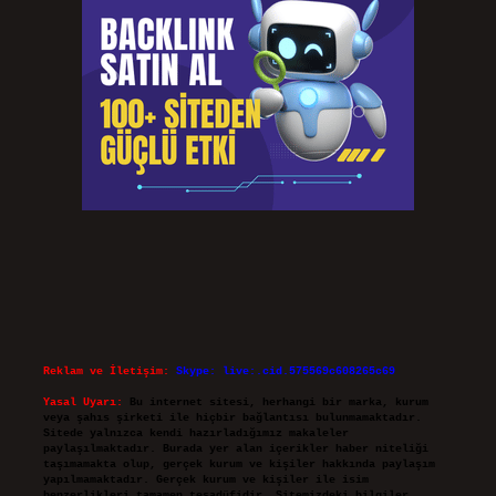
Reklam ve İletişim:
Skype: live:.cid.575569c608265c69
Yasal Uyarı:
Bu internet sitesi, herhangi bir marka, kurum
veya şahıs şirketi ile hiçbir bağlantısı bulunmamaktadır.
Sitede yalnızca kendi hazırladığımız makaleler
paylaşılmaktadır. Burada yer alan içerikler haber niteliği
taşımamakta olup, gerçek kurum ve kişiler hakkında paylaşım
yapılmamaktadır. Gerçek kurum ve kişiler ile isim
benzerlikleri tamamen tesadüfidir. Sitemizdeki bilgiler