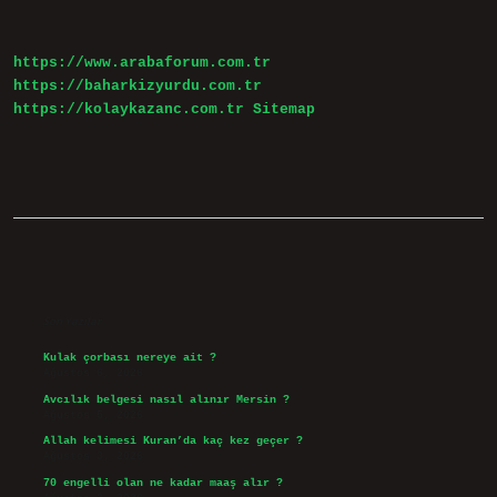
Yapılmamalı
https://www.arabaforum.com.tr
https://baharkizyurdu.com.tr
https://kolaykazanc.com.tr
Sitemap
Sidebar
Son Yazılar
Kulak çorbası nereye ait ?
Ağustos 6, 2026
Avcılık belgesi nasıl alınır Mersin ?
Ağustos 5, 2026
Allah kelimesi Kuran’da kaç kez geçer ?
Ağustos 3, 2026
70 engelli olan ne kadar maaş alır ?