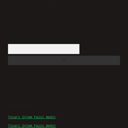
süre içerisinde sitemizden kaldırılacaktır.
Arama
Son yorumlar
Ticari Işlem Faizi Nedir
için
admin
Ticari Işlem Faizi Nedir
için
Efe