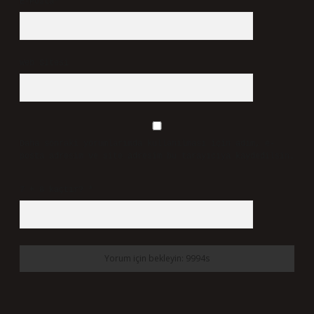
E-Posta*
Web Sitesi
Daha sonraki yorumlarımda kullanılması için adım, e-
posta adresim ve site adresim bu tarayıcıya kaydedilsin.
7 + 8 kaçtır?
*