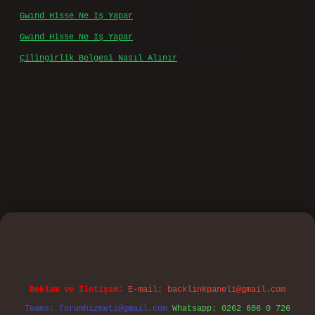
Gwınd Hisse Ne Iş Yapar
için
admin
Gwınd Hisse Ne Iş Yapar
için
Bulut
Çilingirlik Belgesi Nasıl Alınır
için
admin
ino
Reklam ve İletişim:
E-mail:
backlinkpaneli@gmail.com
Teams:
forumhizmeti@gmail.com
Whatsapp: 0262 606 0 726