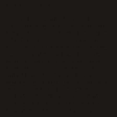
birlikte başlıyor.
“Ya şu otobüsle gitsek?” diye bir
arkadaşım öneriyor. Hemen, “Darıca’nın
bit pazarına hangi otobüs gider?” diye
aklımda bir hesap yapmaya başlıyorum.
Fakat sorun şu ki, bu sorunun kesin bir
cevabı yok gibi. Yani, ne bir Google
haritası, ne de başkalarının verdiği
kesin bir cevap var. Kimisi “Darıca’ya
gitmek için 250 numaralı otobüs en
hızlısı” diyor, kimisi de “Ya, o kadar
da kafa yorulacak bir şey değil!”
şeklinde çok ciddiyetsiz bir şekilde
yaklaşıyor. Ve işte ben buradayım, tam
bu noktada: Otobüs mü? Hayır, hayır,