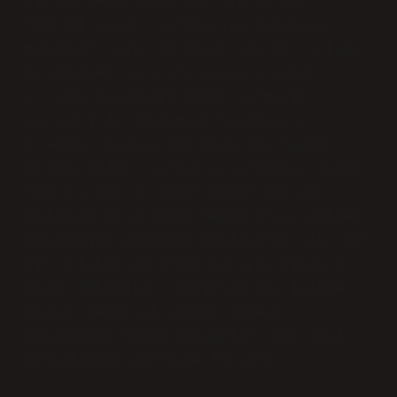
Siz de benim gibi sık sık bu tür
“günlük yaşam” sorularına takılıyor
musunuz? Yani, bu küçük ama bir o kadar
da büyüyen sorulara cevap ararken,
aslında hayattaki diğer karmaşık
soruları da düşünmeye başlıyoruz.
Örneğin, Darıca Bit Pazarına hangi
otobüs gider? sorusunu sorduktan sonra
“Darıca”nın ne kadar güzel bir yer
olduğunu ve aslında neden oraya gitmek
istediğimi anlamaya başlıyorum. Ah, dar
bir sokakta yürürken karşıma çıkan o
minik dükkanlar, bakımsız ama içinde
binbir çeşit el yapımı objeyi
barındıran masum tezgahlar… Bir nevi
nostaljiyle yüzleşme fırsatı.