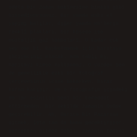
adeta bir zaman makinesine binmiş gibi
hissediyorsunuz. Bir yanda eski el
yapımı halılar, diğer yanda 80’lerin
renkli plakları, bir köşede ise
nostaljik gaz lambaları… O kadar çok
şey var ki, kaybolmamak için haritaya
ihtiyacınız olacak. Ama tabii ki,
haritayı kimse kullanmaz. O yüzden ben
de genellikle eski bir fotoğraf
çerçevesinin içine bakarken, biraz
kafam karışır. Ve o fotoğrafın içindeki
90’lar esintisi beni hiç tereddüt
ettirmeden, bir şekilde zamanın önüne
geçirebilir. Ah, Darıca Bit Pazarına
gitmek, işte tam da bunu gerektiriyor.
Gerçekten gitmek değil, zamanın tadını