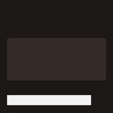
E-posta adresiniz yayınlanmayacak.
Gerekli alanlar
*
ile
işaretlenmişlerdir
Yorum
İsim*