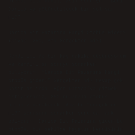
otobüs bile değil, asıl soru şu: “Beni
Darıca’ya götürebilecek bir yol var
mı?”
Darıca Bit Pazarına Hangi Otobüs Gider?
(Cevap: 250, Ama Gerçekten mi?)
Kendi içimde bir kaç dakika düşünüyorum
ve kendimi şu soruyu sorarken
buluyorum: “Darıca Bit Pazarına hangi
otobüs gider?” Gerçekten mi? Cevap çok
basit aslında. Eğer Darıca’ya gitmek
istiyorsanız, 250 numaralı otobüs
almanız gerekecek. Ama bu “gerçekten
mi?” sorusunu sorarken şunu da fark
ediyorum: Darıca Bit Pazarına giden bu
otobüs, bir şekilde hayatın kendisinin