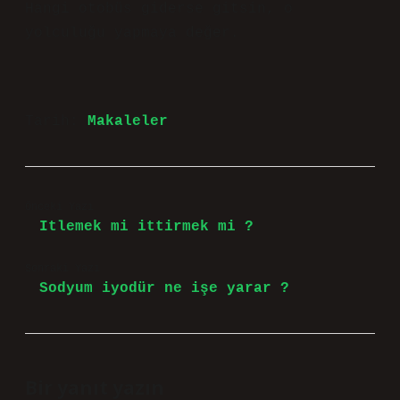
Hangi otobüs giderse gitsin, o
yolculuğu yapmaya değer.
Tarih:
Makaleler
Önceki Yazı
Itlemek mi ittirmek mi ?
Sonraki Yazı
Sodyum iyodür ne işe yarar ?
Bir yanıt yazın