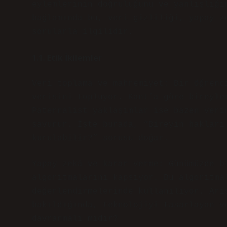
eylemlerinin doğruluğunu ve yanlışlığı
bağlamında bu, veri gizliliği, yapay z
sorularla ilgilidir.
1.1. Etik İkilemler
Veri toplama ve mahremiyet: Bir öğrenc
verisini topluyor. Kant’a göre bireyle
Paternalist yaklaşımlar ise bazen veri
savunur. İşte burada, “Bireyin hakları
kurulabilir?” sorusu doğar.
Yapay zekâ ve karar verme: Günümüzde b
algoritmalarını kapsıyor. Bu algoritma
değerlendirmelerinde kullanılıyor. Ari
bakıldığında, teknolojiyi tasarlayan v
davranmalı mıdır?