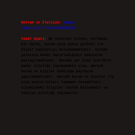
Reklam ve İletişim:
Skype:
live:.cid.575569c608265c69
Yasal Uyarı:
Bu internet sitesi, herhangi
bir marka, kurum veya şahıs şirketi ile
hiçbir bağlantısı bulunmamaktadır. Sitede
yalnızca kendi hazırladığımız makaleler
paylaşılmaktadır. Burada yer alan içerikler
haber niteliği taşımamakta olup, gerçek
kurum ve kişiler hakkında paylaşım
yapılmamaktadır. Gerçek kurum ve kişiler ile
isim benzerlikleri tamamen tesadüfidir.
Sitemizdeki bilgiler taslak halindedir ve
tavsiye niteliği taşımazlar.
Sitemiz, 5651 Sayılı Kanun gereğince Bilgi
Teknolojileri ve İletişim Kurumu (BTK)
tarafından onaylanmış bir Yer Sağlayıcı
olarak hizmet vermektedir. Bu nedenle,
sitedeki içerikleri proaktif olarak
denetleme veya araştırma yükümlülüğümüz