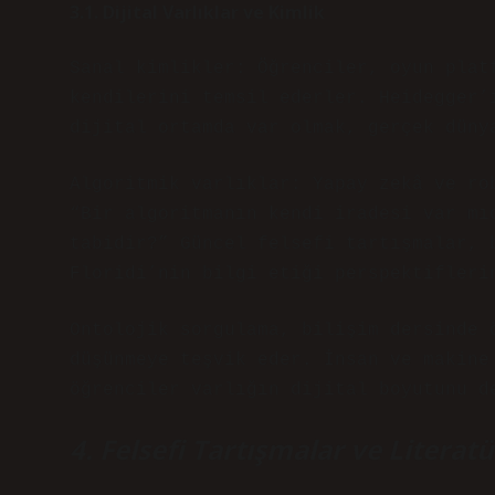
3.1. Dijital Varlıklar ve Kimlik
Sanal kimlikler: Öğrenciler, oyun plat
kendilerini temsil ederler. Heidegger’
dijital ortamda var olmak, gerçek düny
Algoritmik varlıklar: Yapay zekâ ve ro
“Bir algoritmanın kendi iradesi var mı
tabidir?” Güncel felsefi tartışmalar, 
Floridi’nin bilgi etiği perspektifleri
Ontolojik sorgulama, bilişim dersinde 
düşünmeye teşvik eder. İnsan ve makine
öğrenciler varlığın dijital boyutunu d
4. Felsefi Tartışmalar ve Literat