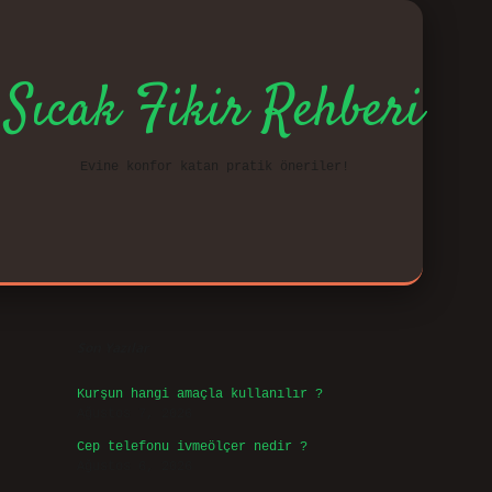
Sıcak Fikir Rehberi
Evine konfor katan pratik öneriler!
Sidebar
vd.cas
Son Yazılar
Kurşun hangi amaçla kullanılır ?
Ağustos 7, 2026
Cep telefonu ivmeölçer nedir ?
Ağustos 6, 2026