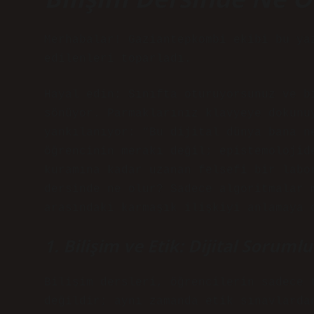
Merhabalar! Gaziantepkombi ekibi bu ya
edilenleri toparladı.
Hayal edin: Sınıfta oturuyorsunuz ve b
sönüyor. Parmaklarınız klavyeye dokunu
yankılanıyor: “Bu dijital dünya bana n
öğrencinin merakı değil; epistemolojid
kuramına kadar uzanan felsefi bir labo
dersinde ne olur? Sadece algoritmalar 
arasındaki karmaşık ilişkiyi anlamaya 
1. Bilişim ve Etik: Dijital Soruml
Bilişim dersleri, öğrencilerin sadece 
değildir; aynı zamanda etik sınavlarda