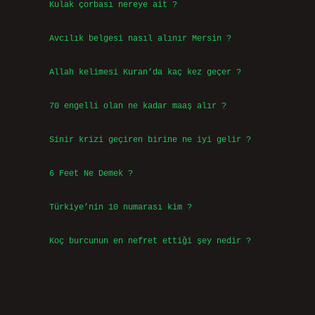
Kulak çorbası nereye ait ?
Ağustos 6, 2026
Avcılık belgesi nasıl alınır Mersin ?
Ağustos 5, 2026
Allah kelimesi Kuran’da kaç kez geçer ?
Ağustos 3, 2026
70 engelli olan ne kadar maaş alır ?
Ağustos 3, 2026
Sinir krizi geçiren birine ne iyi gelir ?
Temmuz 31, 2026
6 Feet Ne Demek ?
Temmuz 30, 2026
Türkiye’nin 10 numarası kim ?
Temmuz 29, 2026
Koç burcunun en nefret ettiği şey nedir ?
Temmuz 27, 2026