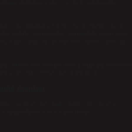
lginin doğrulanabilir ve test edilebilir
medya ve dijital platformlarda bilgi akışı,
stemolojik sorunlardır. Günümüzde öğrenciler,
ılaştıklarında nasıl bir eleştirel yaklaşım
ini sadece bir teknik beceri eğitimi olmaktan
okuryazarlık atölyesine dönüştürür.
arlık Soruları
idir. Bilişim dersinde ontolojik sorular,
varlığın dijitalleşme ile nasıl