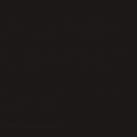
formları veya sosyal medya üzerinden
in “Dasein” kavramı ile bağlantılı olarak,
adaki varlığımızdan nasıl farklıdır?
botik sistemler, ontolojik bir soru yaratır:
dır, yoksa tamamen insan kontrolüne mi
bu noktada Searle’in Çin Odası argümanı ve
ni karşılaştırır.
öğrencileri hem yaratıcı hem de eleştirel
 arasındaki sınırlar bulanıklaşırken,
eneyimlemeye başlar.
ürdeki Çatışmalar