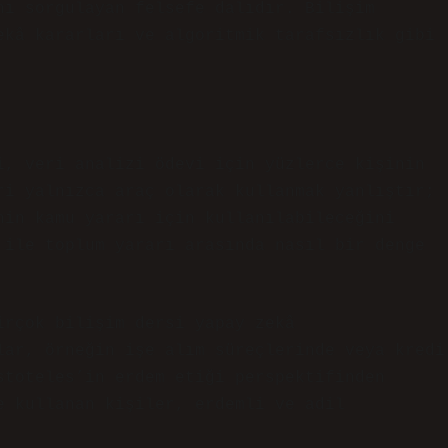
nı sorgulayan felsefe dalıdır. Bilişim
ekâ kararları ve algoritmik tarafsızlık gibi
i, veri analizi ödevi için yüzlerce kişinin
ri yalnızca araç olarak kullanmak yanlıştır;
nin kamu yararı için kullanılabileceğini
 ile toplum yararı arasında nasıl bir denge
irçok bilişim dersi yapay zekâ
lar, örneğin işe alım süreçlerinde veya kredi
stoteles’in erdem etiği perspektifinden
e kullanan kişiler, erdemli ve adil