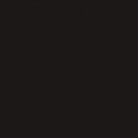
Bilişim derslerinde tartışılan etik, e
literatürde hâlen çözümlenmemiş çatışm
Etik çatışmalar: Yapay zekâ sistemleri
farklı filozofların bakış açılarıyla k
Utilitarist yaklaşımlar toplumsal fayd
bireysel hakları mutlak görür.
Bilgi kuramı tartışmaları: Dijital çağ
bağlamla da ölçülür. Floridi’nin “bilg
modelleri, günümüzde öğrencilerin ders
teorik modeller sunar.
Ontolojik ikilemler: İnsan-makine iliş
üzerine süregelen felsefi tartışmalar,
Örneğin, AI’ın yaratıcı süreçlerde “ya
tartışma konusudur.