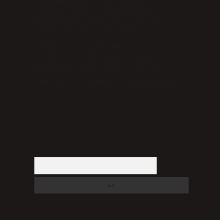
bulunmamaktadır. Ancak, üyelerimiz
yazdıkları içeriklerin sorumluluğunu
taşımakta olup, siteye üye olarak bu
sorumluluğu kabul etmiş sayılırlar.
Hukuka ve yasal düzenlemelere aykırı
olduğunu düşündüğünüz içerikleri,
backlinkpanelicomtr@gmail.com
adresine
bildirmeniz halinde, ilgili içerikler yasal
süre içerisinde sitemizden kaldırılacaktır.
Arama