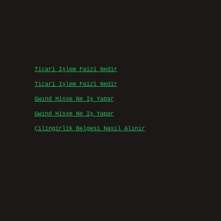
Son yorumlar
Ticari Işlem Faizi Nedir
için
admin
Ticari Işlem Faizi Nedir
için
Efe
Gwınd Hisse Ne Iş Yapar
için
admin
Gwınd Hisse Ne Iş Yapar
için
Bulut
Çilingirlik Belgesi Nasıl Alınır
için
admin