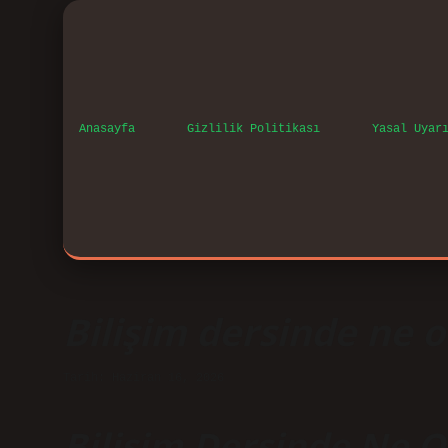
Anasayfa
Gizlilik Politikası
Yasal Uyar
Bilişim dersinde ne o
Tarih: Haziran 16, 2026
Bilişim Dersinde Ne Ol