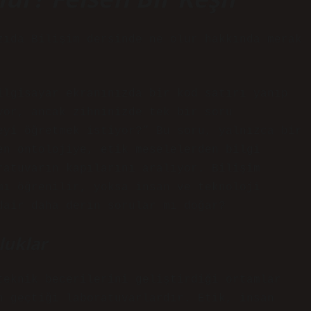
zıda Bilişim dersinde ne olur hakkında merak
ilgisayar ekranınızda bir kod satırı yanıp
yor, ancak zihninizde tek bir soru
eyi öğretmek istiyor?” Bu soru, yalnızca bir
en ontolojiye, etik meselelerden bilgi
ratuvarın kapılarını aralıyor. Bilişim
mı öğrenilir, yoksa insan ve teknoloji
dair daha derin sorular mı doğar?
uluklar
teknik becerilerini geliştirdiği ortamlar
n geçtiği laboratuvarlardır. Etik, insan