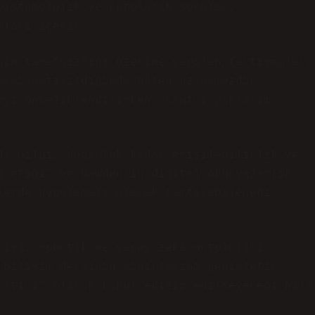
pistemolojik ve ontolojik sorular,
aları içerir.
nin tarafsızlığı üzerine yapılan tartışmalar,
arşılaştırıldığında hâlen uzlaşmazdır.
ayı önceliklendirirken, Kantçı yaklaşım
da bilgi, doğruluk kadar erişilebilirlik ve
i etiği” ve Bawden’in dijital okuryazarlık
lerde uygulamalı olarak tartışabileceği
kisi, robotik ve yapay zekâ ontolojisi
 bilişim dersinin sınırlarını genişletir.
ratıcı” olarak kabul edilip edilmeyeceği hâlâ