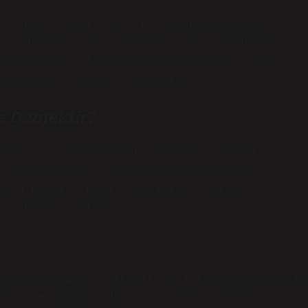
 örnekler gösteriyor ki, algoritmalardaki
lar doğurabiliyor. Örneğin 2020’lerde bazı
upları doğru tanımakta zorlanıyordu, bu da
somut etik sorunlar yaratıyor.
Ne Demektir?
larını ve doğruluğunu inceleyen felsefe
k bir sorgulama, öğrenciyi yalnızca kod
oğru bilgiye nasıl ulaşırız ve dijital
rı gündeme getirir.
nde öğrencilere sık sık veri işleme ve analiz
erin derlenmesi değildir; anlamlandırma