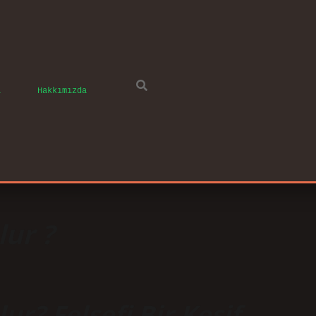
ı
Hakkımızda
lur ?
ur? Felsefi Bir Keşif