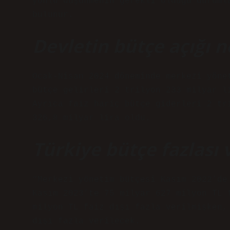
yönlü düşünmenin gerekli olduğu duruml
bulunur.
Devletin bütçe açığı 
Ocak-Nisan 2024 döneminde merkezi yöne
bütçe gelirleri 2 trilyon 233 milyar l
Ayrıca faiz hariç bütçe giderleri 2 tr
326,8 milyar lira oldu.
Türkiye bütçe fazlası 
“Merkezi yönetim bütçesi Kasım 2022’de
Kasım 2023’te 75 milyar 627 milyon TL 
milyon TL faiz dışı fazla verilmişken,
dışı fazla verilecek.