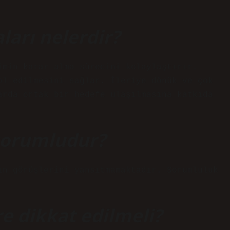
arı nelerdir?
imin karar alma sürecini kolaylaştırır.
ol edilmesini sağlar. İleriye dönük ve çok
arda ortak bir hedefe ulaşılmasına katkıda
sorumludur?
ın görüşlerini yansıtmamaktadır. Sorumluluk
re dikkat edilmeli?