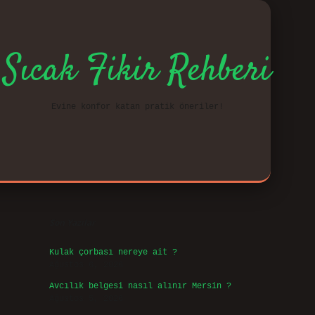
Sıcak Fikir Rehberi
Evine konfor katan pratik öneriler!
Sidebar
vd.casi
Son Yazılar
Kulak çorbası nereye ait ?
Ağustos 6, 2026
Avcılık belgesi nasıl alınır Mersin ?
Ağustos 5, 2026