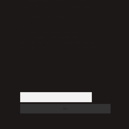
bulunmamaktadır. Ancak, üyelerimiz
yazdıkları içeriklerin sorumluluğunu
taşımakta olup, siteye üye olarak bu
sorumluluğu kabul etmiş sayılırlar.
Hukuka ve yasal düzenlemelere aykırı
olduğunu düşündüğünüz içerikleri,
backlinkpanelicomtr@gmail.com
adresine
bildirmeniz halinde, ilgili içerikler yasal
süre içerisinde sitemizden kaldırılacaktır.
Arama