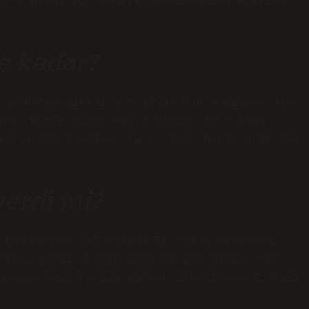
arda ortak bir hedefe ulaşılmasına katkıda
ne kadar?
tim bütçe gideri 2 trilyon 924,3 milyar lira,
ira, bütçe açığı 691,3 milyar lira oldu.
ilyon 559,8 milyar lira, faiz hariç açık ise
verdi mi?
 108 milyar 305 milyon TL fazla verirken,
fazla verdi. Kasım 2022’de 132 milyar 708
 Kasım 2023’te 170 milyar 235 milyon TL faiz