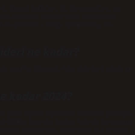
 4. İhsanî katkılar, 5. Para cezaları ve
asal politika önlemlerinden elde edilen
skal gelirler – vergi eşdeğerleri, 10.
ideri ne kadar?
yle 2024’te ödenecek faiz giderleri yüzde 94
e kadar 2024?
in Şubat ayında açıklanan tahminden yaklaşık
lirtildi. Raporda, toplam federal harcamanın
laşması beklenirken, gelirlerin 4,9 trilyon