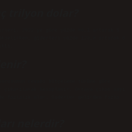
ç trilyon dolar?
irleri, 2022’ye göre yüzde 86,1 artarak 5
ükselirken, giderleri yüzde 123,8 artarak 6
ıktı.
enir?
sorusunun cevabı bütçeleme türüne göre
r çıkarılarak hesaplanır. Ortaya çıkan sayı
de fazlalık olur. Giderler gelirden fazla
arı nelerdir?