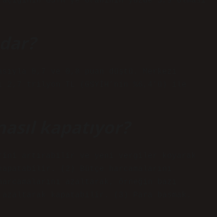
 açığının GSYH’ye oranının yüzde 3,9 olması
adar?
asıyla 0,7 ve 0,8 puan düştü. Merkezi
i 2,7 trilyon TL (GSYİH’nin %6,4’ü) ile
nasıl kapatıyor?
rini artırabilir ve yeni vergiler koyarak
kapatabilir. (2) Bütçe harcamalarını
harcamalarını azaltarak, örneğin bazı
 azaltarak kapatabilir. (3) Para basmak.