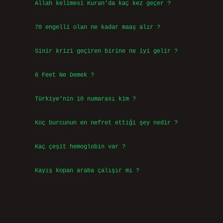
Allah kelimesi Kuran’da kaç kez geçer ?
Ağustos 3, 2026
70 engelli olan ne kadar maaş alır ?
Ağustos 3, 2026
Sinir krizi geçiren birine ne iyi gelir ?
Temmuz 31, 2026
6 Feet Ne Demek ?
Temmuz 30, 2026
Türkiye’nin 10 numarası kim ?
Temmuz 29, 2026
Koç burcunun en nefret ettiği şey nedir ?
Temmuz 27, 2026
Kaç çeşit hemoglobin var ?
Temmuz 25, 2026
Kayış kopan araba çalışır mı ?
Temmuz 24, 2026