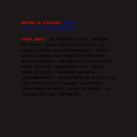
Reklam ve İletişim:
Skype:
live:.cid.575569c608265c69
Yasal Uyarı:
Bu internet sitesi, herhangi
bir marka, kurum veya şahıs şirketi ile
hiçbir bağlantısı bulunmamaktadır. Sitede
yalnızca kendi hazırladığımız makaleler
paylaşılmaktadır. Burada yer alan içerikler
haber niteliği taşımamakta olup, gerçek
kurum ve kişiler hakkında paylaşım
yapılmamaktadır. Gerçek kurum ve kişiler ile
isim benzerlikleri tamamen tesadüfidir.
Sitemizdeki bilgiler taslak halindedir ve
tavsiye niteliği taşımazlar.
Sitemiz, 5651 Sayılı Kanun gereğince Bilgi
Teknolojileri ve İletişim Kurumu (BTK)
tarafından onaylanmış bir Yer Sağlayıcı
olarak hizmet vermektedir. Bu nedenle,
sitedeki içerikleri proaktif olarak
denetleme veya araştırma yükümlülüğümüz