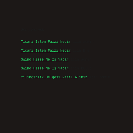
Son yorumlar
Ticari Işlem Faizi Nedir
için
admin
Ticari Işlem Faizi Nedir
için
Efe
Gwınd Hisse Ne Iş Yapar
için
admin
Gwınd Hisse Ne Iş Yapar
için
Bulut
Çilingirlik Belgesi Nasıl Alınır
için
admin