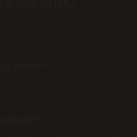
sa ne olur?
 ekonominin borç verilebilir kaynaklarından
açabilir; bu da özel sektörün ve hanelerin
arın azalmasına ve ekonomik durgunluğa yol
se edilir?
arrufları ile finanse edilir. Özel sektör
ansal varlıklar tutarak finanse eder. Ticaret
ı rezervler ile kapatılır.
 olmalı?