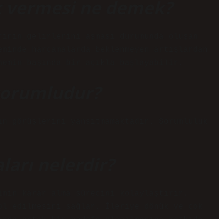
ık vermesi ne demek?
rının gelirlerini aşması durumunda oluşan
eminde harcamalarda beklenmeyen artışlardan
nemin başında bir açıkla başlayabilir.
sorumludur?
ın görüşlerini yansıtmamaktadır. Sorumluluk
arı nelerdir?
imin karar alma sürecini kolaylaştırır.
ol edilmesini sağlar. İleriye dönük ve çok