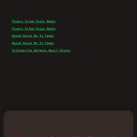
Son yorumlar
Ticari Işlem Faizi Nedir
için
admin
Ticari Işlem Faizi Nedir
için
Efe
Gwınd Hisse Ne Iş Yapar
için
admin
Gwınd Hisse Ne Iş Yapar
için
Bulut
Çilingirlik Belgesi Nasıl Alınır
için
admin
d.casino