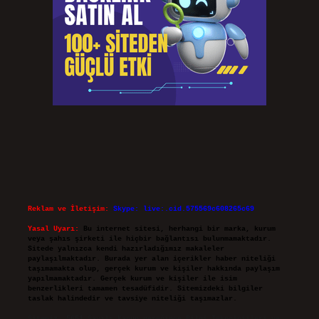
Reklam ve İletişim:
Skype: live:.cid.575569c608265c69
Yasal Uyarı:
Bu internet sitesi, herhangi bir marka, kurum
veya şahıs şirketi ile hiçbir bağlantısı bulunmamaktadır.
Sitede yalnızca kendi hazırladığımız makaleler
paylaşılmaktadır. Burada yer alan içerikler haber niteliği
taşımamakta olup, gerçek kurum ve kişiler hakkında paylaşım
yapılmamaktadır. Gerçek kurum ve kişiler ile isim
benzerlikleri tamamen tesadüfidir. Sitemizdeki bilgiler
taslak halindedir ve tavsiye niteliği taşımazlar.
Sitemiz, 5651 Sayılı Kanun gereğince Bilgi Teknolojileri ve