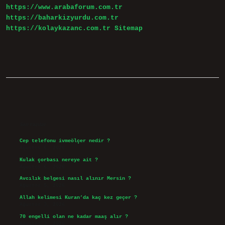
https://www.arabaforum.com.tr
https://baharkizyurdu.com.tr
https://kolaykazanc.com.tr
Sitemap
Sidebar
Son Yazılar
Cep telefonu ivmeölçer nedir ?
Ağustos 6, 2026
Kulak çorbası nereye ait ?
Ağustos 6, 2026
Avcılık belgesi nasıl alınır Mersin ?
Ağustos 5, 2026
Allah kelimesi Kuran’da kaç kez geçer ?
Ağustos 3, 2026
70 engelli olan ne kadar maaş alır ?
Ağustos 3, 2026