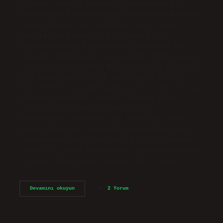
artması, merkezi hükümetin ekonominin borç
verilebilir kaynaklarından daha büyük bir pay
talep etmesine yol açabilir; bu da özel
sektörün ve hanelerin borçlanma için
kullanabileceği kaynakların azalmasına ve
ekonomik durgunluğa yol açabilir. Bütçe açığı
nasıl finanse edilir? Bütçe açığı iç borçlanma
veya kamu tasarrufları ile finanse edilir.
Özel sektör yatırım fazlasını borçlanarak veya
finansal varlıklar tutarak finanse eder.
Ticaret açığı yabancı sermaye veya
uluslararası rezervler ile kapatılır. Bütçe
açığı yüzde kaç olmalı? Bu harcamalar hariç
tutulduğunda bütçe açığının GSYH’ye oranının
yüzde 3,9 olması bekleniyor. 2024 bütçe açığı
ne kadar? Buna göre, oranlar Mart ayına…
Bütçe
Devamını okuyun
2 Yorum
Açığı
Ne
Demek