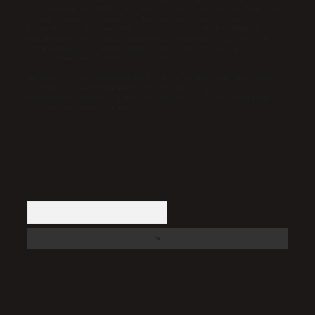
İletişim Kurumu (BTK) tarafından onaylanmış bir Yer Sağlayıcı
olarak hizmet vermektedir. Bu nedenle, sitedeki içerikleri
proaktif olarak denetleme veya araştırma yükümlülüğümüz
bulunmamaktadır. Ancak, üyelerimiz yazdıkları içeriklerin
sorumluluğunu taşımakta olup, siteye üye olarak bu
sorumluluğu kabul etmiş sayılırlar.
Hukuka ve yasal düzenlemelere aykırı olduğunu düşündüğünüz
içerikleri,
backlinkpanelicomtr@gmail.com
adresine
bildirmeniz halinde, ilgili içerikler yasal süre içerisinde
sitemizden kaldırılacaktır.
Arama