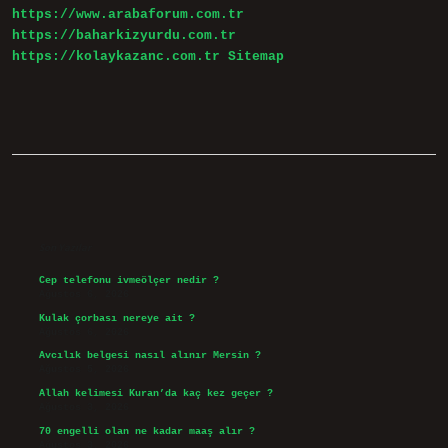
https://www.arabaforum.com.tr
https://baharkizyurdu.com.tr
https://kolaykazanc.com.tr
Sitemap
Sidebar
Son Yazılar
Cep telefonu ivmeölçer nedir ?
Ağustos 6, 2026
Kulak çorbası nereye ait ?
Ağustos 6, 2026
Avcılık belgesi nasıl alınır Mersin ?
Ağustos 5, 2026
Allah kelimesi Kuran’da kaç kez geçer ?
Ağustos 3, 2026
70 engelli olan ne kadar maaş alır ?
Ağustos 3, 2026