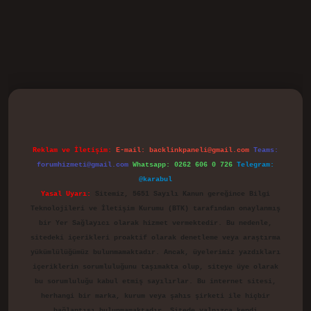
vd.casino
Reklam ve İletişim:
E-mail:
backlinkpaneli@gmail.com
Teams:
forumhizmeti@gmail.com
Whatsapp: 0262 606 0 726
Telegram:
@karabul
Yasal Uyarı:
Sitemiz, 5651 Sayılı Kanun gereğince Bilgi
Teknolojileri ve İletişim Kurumu (BTK) tarafından onaylanmış
bir Yer Sağlayıcı olarak hizmet vermektedir. Bu nedenle,
sitedeki içerikleri proaktif olarak denetleme veya araştırma
yükümlülüğümüz bulunmamaktadır. Ancak, üyelerimiz yazdıkları
içeriklerin sorumluluğunu taşımakta olup, siteye üye olarak
bu sorumluluğu kabul etmiş sayılırlar. Bu internet sitesi,
herhangi bir marka, kurum veya şahıs şirketi ile hiçbir
bağlantısı bulunmamaktadır. Sitede yalnızca kendi