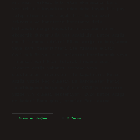
artması, merkezi hükümetin ekonominin borç
verilebilir kaynaklarından daha büyük bir pay
talep etmesine yol açabilir; bu da özel
sektörün ve hanelerin borçlanma için
kullanabileceği kaynakların azalmasına ve
ekonomik durgunluğa yol açabilir. Bütçe açığı
nasıl finanse edilir? Bütçe açığı iç borçlanma
veya kamu tasarrufları ile finanse edilir.
Özel sektör yatırım fazlasını borçlanarak veya
finansal varlıklar tutarak finanse eder.
Ticaret açığı yabancı sermaye veya
uluslararası rezervler ile kapatılır. Bütçe
açığı yüzde kaç olmalı? Bu harcamalar hariç
tutulduğunda bütçe açığının GSYH’ye oranının
yüzde 3,9 olması bekleniyor. 2024 bütçe açığı
ne kadar? Buna göre, oranlar Mart ayına…
Bütçe
Devamını okuyun
2 Yorum
Açığı
Ne
Demek