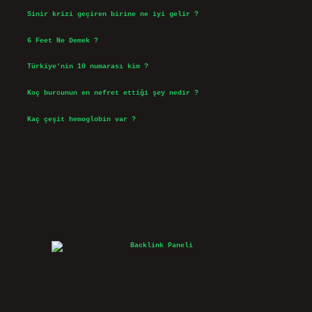
Sinir krizi geçiren birine ne iyi gelir ?
Temmuz 31, 2026
6 Feet Ne Demek ?
Temmuz 30, 2026
Türkiye’nin 10 numarası kim ?
Temmuz 29, 2026
Koç burcunun en nefret ettiği şey nedir ?
Temmuz 27, 2026
Kaç çeşit hemoglobin var ?
Temmuz 25, 2026