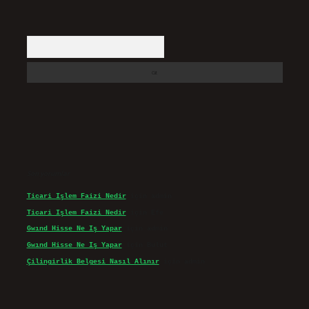
Arama
Son yorumlar
Ticari Işlem Faizi Nedir
için
admin
Ticari Işlem Faizi Nedir
için
Efe
Gwınd Hisse Ne Iş Yapar
için
admin
Gwınd Hisse Ne Iş Yapar
için
Bulut
Çilingirlik Belgesi Nasıl Alınır
için
admin