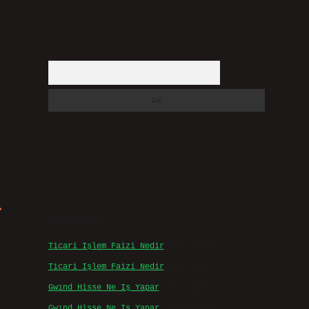
Arama
Son yorumlar
Ticari Işlem Faizi Nedir
için
admin
Ticari Işlem Faizi Nedir
için
Efe
Gwınd Hisse Ne Iş Yapar
için
admin
Gwınd Hisse Ne Iş Yapar
için
Bulut