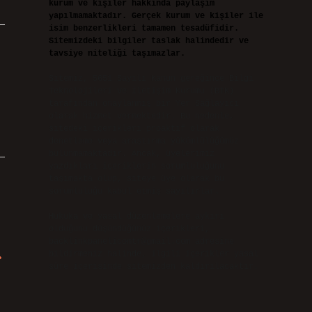
kurum ve kişiler hakkında paylaşım
yapılmamaktadır. Gerçek kurum ve kişiler ile
isim benzerlikleri tamamen tesadüfidir.
Sitemizdeki bilgiler taslak halindedir ve
tavsiye niteliği taşımazlar.
Sitemiz, 5651 Sayılı Kanun gereğince Bilgi
Teknolojileri ve İletişim Kurumu (BTK)
tarafından onaylanmış bir Yer Sağlayıcı
olarak hizmet vermektedir. Bu nedenle,
sitedeki içerikleri proaktif olarak
denetleme veya araştırma yükümlülüğümüz
bulunmamaktadır. Ancak, üyelerimiz
yazdıkları içeriklerin sorumluluğunu
taşımakta olup, siteye üye olarak bu
sorumluluğu kabul etmiş sayılırlar.
Hukuka ve yasal düzenlemelere aykırı
olduğunu düşündüğünüz içerikleri,
backlinkpanelicomtr@gmail.com
adresine
bildirmeniz halinde, ilgili içerikler yasal
süre içerisinde sitemizden kaldırılacaktır.