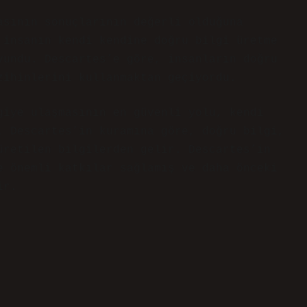
asının sonuçlarının değerli olduğuna
 insanın kendi kendine doğru bilgi üretme
vundu. Descartes’e göre, insanların doğru
zihinlerini kullanmaktan geçiyordu.
giye ulaşmasının en güvenli yolu, kendi
. Descartes’in kuramına göre, doğru bilgi,
üretilen bilgilerden gelir. Descartes’in
e önemli katkılar sağlamış ve daha önceki
ir.