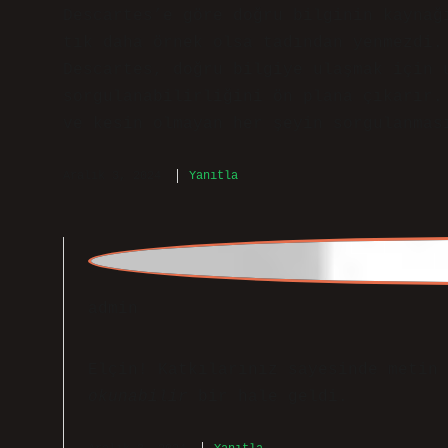
admin
Elçin! Katkılarınız sayesinde metin
okunabilir
bir hale geldi.
Aralık 3, 2024
Yanıtla
Münteha
Descartes’e göre doğru bilginin kaynağ
detaylar sanki sonraya bırakılmış. Bur
Descartes’e göre doğru bilginin kaynağ
seçik fikirlerdir .
Mayıs 5, 2025
Yanıtla