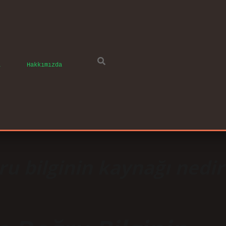
ı
Hakkımızda
ru bilginin kaynağı nedir