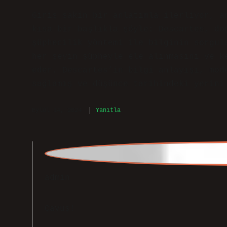
kısa bir başlıkla şöyle: Descartes, do
şüphecilik yöntemi ile bilginin sorgul
her şeyin şüpheyle ele alınmasını ve k
eder. Descartes’in bilgi anlayışı, mod
sağlamış ve düşünce tarihindeki yerini
Eylül 14, 2024
Yanıtla
admin
Çavuş!
Fikirleriniz metni
daha akıcı
kıldı.
Eylül 14, 2024
Yanıtla