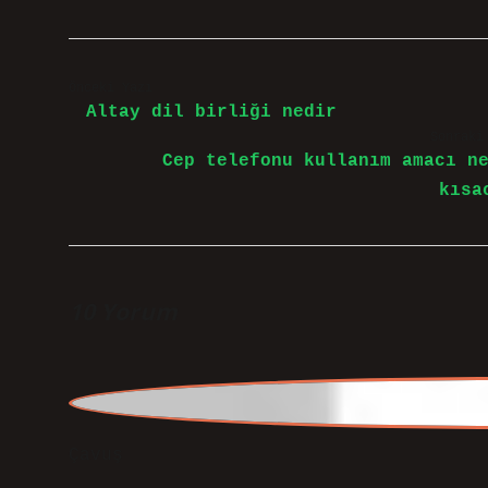
Önceki Yazı
Altay dil birliği nedir
Sonraki
Cep telefonu kullanım amacı n
kısa
10 Yorum
Çavuş
Giriş sakin bir anlatımla ilerliyor, a