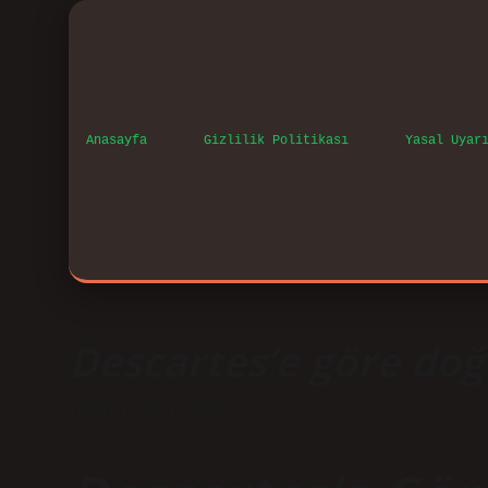
Anasayfa
Gizlilik Politikası
Yasal Uyar
Descartes’e göre doğ
Tarih: Eylül 1, 2024