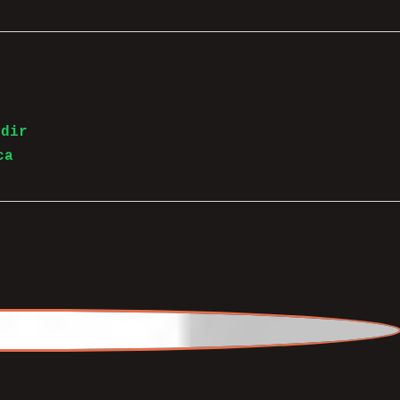
 Yazı
edir
ca
ncak biraz renksiz kalmış. Benim yaklaşımım