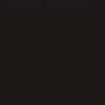
e Doğru Bilginin
z filozofu ve matematikçidir. Descartes,
rmiş ve modern düşünme biçimini ortaya
ilginin kaynağı nedir? Descartes’in kuramına
hinlerinde yeniden üretilen bilgilerden
eyle doğru bilgiye ulaşabileceklerini öne
en metot, insanların kendi kendine doğru
 bir yöntemdir. Bu metot, Descartes
cogito” (şüphe et, sonra düşün) prensibine
i, insanların mantıksal düşünmeyle doğru
r kavramdır.