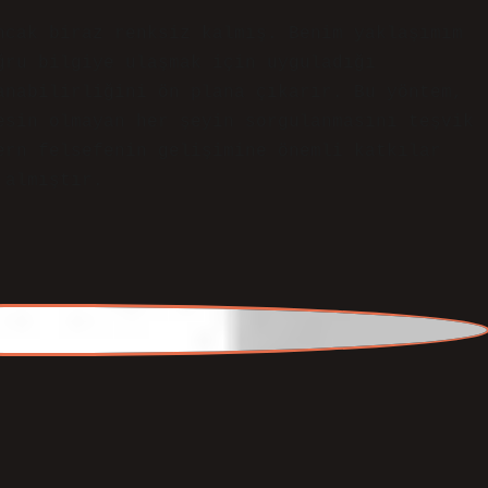
ğru bilgiye ulaşmak için uyguladığı
anabilirliğini ön plana çıkarır. Bu yöntem,
esin olmayan her şeyin sorgulanmasını teşvik
ern felsefenin gelişimine önemli katkılar
 almıştır.