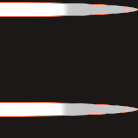
ı nedir için verilen ilk bilgiler sade, bir
 Bu noktayı şöyle okumak da mümkün:
uyguladığı şüphecilik yöntemi ile bilginin
 Bu yöntem, her şeyin şüpheyle ele alınmasını
ını teşvik eder.