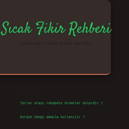
Sıcak Fikir Rehberi
Evine konfor katan pratik öneriler!
Sidebar
vd.casi
Son Yazılar
Türler arası rekabete örnekler nelerdir ?
Ağustos 9, 2026
Kurşun hangi amaçla kullanılır ?
Ağustos 7, 2026