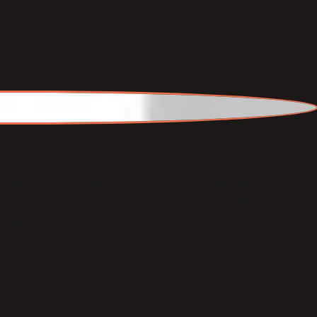
ı nedir yazısına giriş akıcı, ama birkaç
emek istediğim minik bir not var: René
ı akıl ve düşünce yoluyla elde edilen açık ve
sal
bütünlüğünü
artırdı ve konunun daha
net