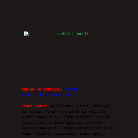
Reklam ve İletişim:
Skype:
live:.cid.575569c608265c69
Yasal Uyarı:
Bu internet sitesi, herhangi
bir marka, kurum veya şahıs şirketi ile
hiçbir bağlantısı bulunmamaktadır. Sitede
yalnızca kendi hazırladığımız makaleler
paylaşılmaktadır. Burada yer alan içerikler
haber niteliği taşımamakta olup, gerçek