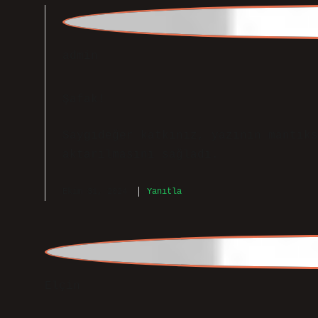
aktarılmasını sağladı.
Ekim 31, 2024
Yanıtla
Elçin
Descartes’e göre doğru bilginin kaynağ
tık daha örnek olsa tadından yenmezdi.
Descartes, doğru bilgiye ulaşmak için 
sorgulanabilirliğini ön plana çıkarır.
ve kesin olmayan her şeyin sorgulanmas
Aralık 3, 2024
Yanıtla