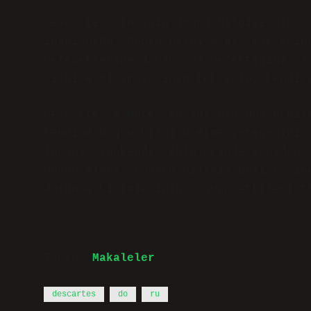
Descartes, insanın doğru bilgiye ulaşm
inanıyordu. Doğru bilgiye ulaşmak için
yeteneklerine dayanması gerektiğini sa
bilgiye ulaşmalarının tek yolu, kendi 
Descartes’e göre, insanların doğru bil
kendine doğru bilgi üretme yeteneğidir
insanların kendi zihinlerinde yeniden 
düşünceleri, modern bilimin gelişmesin
düşünme biçimlerinin çoğunu etkilemişt
Tarih:
Makaleler
descartes
do
ru