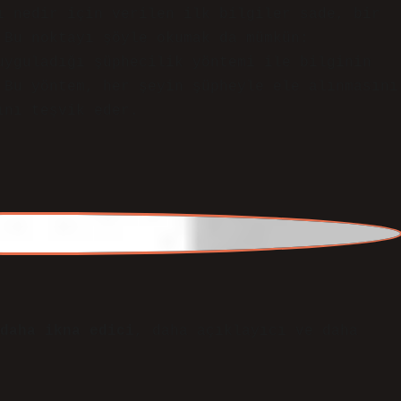
daha ikna edici
,
daha açıklayıcı
ve daha
ı nedir başlangıcı açık anlatılmış, fakat
adan hareketle şunu söylemek isterim: René
ı akıl ve düşünce yoluyla elde edilen açık ve