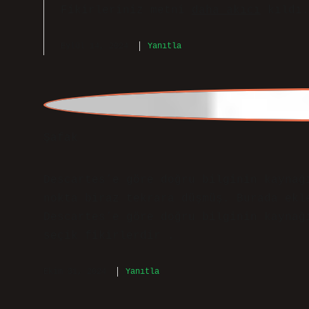
Şafak
Descartes’e göre doğru bilginin kaynağ
nokta biraz tekrara düşmüş. Burada ekl
Descartes’e göre doğru bilginin kaynağ
seçik fikirlerdir .
Ekim 31, 2024
Yanıtla
admin
Şafak!
Saygıdeğer katkınız, yazının mantık