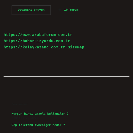
Descartes’e
Devamını okuyun
10 Yorum
göre
doğru
bilginin
kaynağı
nedir
https://www.arabaforum.com.tr
https://baharkizyurdu.com.tr
https://kolaykazanc.com.tr
Sitemap
Sidebar
Son Yazılar
Kurşun hangi amaçla kullanılır ?
Ağustos 7, 2026
Cep telefonu ivmeölçer nedir ?
Ağustos 6, 2026