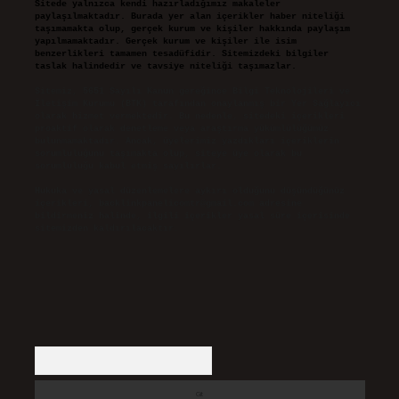
Sitede yalnızca kendi hazırladığımız makaleler
paylaşılmaktadır. Burada yer alan içerikler haber niteliği
taşımamakta olup, gerçek kurum ve kişiler hakkında paylaşım
yapılmamaktadır. Gerçek kurum ve kişiler ile isim
benzerlikleri tamamen tesadüfidir. Sitemizdeki bilgiler
taslak halindedir ve tavsiye niteliği taşımazlar.
Sitemiz, 5651 Sayılı Kanun gereğince Bilgi Teknolojileri ve
İletişim Kurumu (BTK) tarafından onaylanmış bir Yer Sağlayıcı
olarak hizmet vermektedir. Bu nedenle, sitedeki içerikleri
proaktif olarak denetleme veya araştırma yükümlülüğümüz
bulunmamaktadır. Ancak, üyelerimiz yazdıkları içeriklerin
sorumluluğunu taşımakta olup, siteye üye olarak bu
sorumluluğu kabul etmiş sayılırlar.
Hukuka ve yasal düzenlemelere aykırı olduğunu düşündüğünüz
içerikleri,
backlinkpanelicomtr@gmail.com
adresine
bildirmeniz halinde, ilgili içerikler yasal süre içerisinde
sitemizden kaldırılacaktır.
Arama