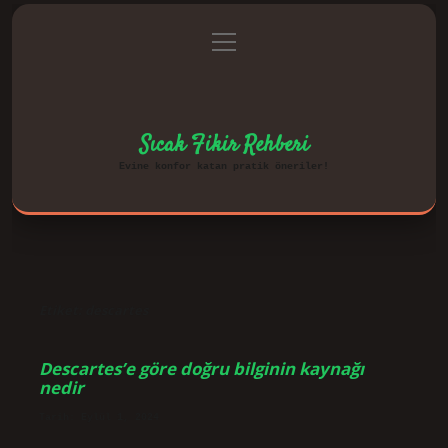
menüyü
Anasayfa
Gizlilik Politikası
aç
Yasal Uyarı
Hakkımızda
Sıcak Fikir Rehberi
Evine konfor katan pratik öneriler!
Etiket:
descartes
Descartes’e göre doğru bilginin kaynağı
nedir
Tarih: Eylül 1, 2024