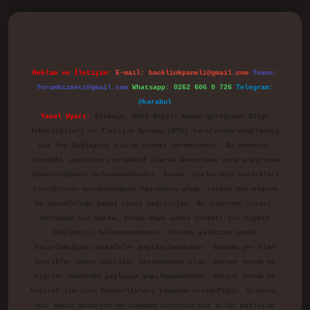
d.casino
Reklam ve İletişim:
E-mail:
backlinkpaneli@gmail.com
Teams:
forumhizmeti@gmail.com
Whatsapp: 0262 606 0 726
Telegram:
@karabul
Yasal Uyarı:
Sitemiz, 5651 Sayılı Kanun gereğince Bilgi
Teknolojileri ve İletişim Kurumu (BTK) tarafından onaylanmış
bir Yer Sağlayıcı olarak hizmet vermektedir. Bu nedenle,
sitedeki içerikleri proaktif olarak denetleme veya araştırma
yükümlülüğümüz bulunmamaktadır. Ancak, üyelerimiz yazdıkları
içeriklerin sorumluluğunu taşımakta olup, siteye üye olarak
bu sorumluluğu kabul etmiş sayılırlar. Bu internet sitesi,
herhangi bir marka, kurum veya şahıs şirketi ile hiçbir
bağlantısı bulunmamaktadır. Sitede yalnızca kendi
hazırladığımız makaleler paylaşılmaktadır. Burada yer alan
içerikler haber niteliği taşımamakta olup, gerçek kurum ve
kişiler hakkında paylaşım yapılmamaktadır. Gerçek kurum ve
kişiler ile isim benzerlikleri tamamen tesadüfidir. Sitemiz,
kar amacı gütmeyen ve tamamen ücretsiz bir bilgi paylaşım