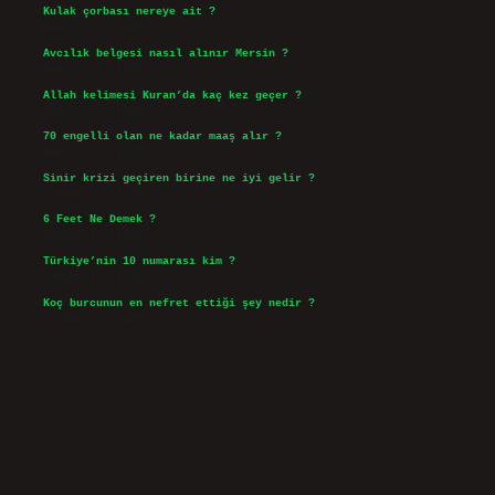
Kulak çorbası nereye ait ?
Ağustos 6, 2026
Avcılık belgesi nasıl alınır Mersin ?
Ağustos 5, 2026
Allah kelimesi Kuran’da kaç kez geçer ?
Ağustos 3, 2026
70 engelli olan ne kadar maaş alır ?
Ağustos 3, 2026
Sinir krizi geçiren birine ne iyi gelir ?
Temmuz 31, 2026
6 Feet Ne Demek ?
Temmuz 30, 2026
Türkiye’nin 10 numarası kim ?
Temmuz 29, 2026
Koç burcunun en nefret ettiği şey nedir ?
Temmuz 27, 2026