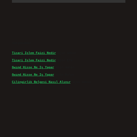
Son yorumlar
Ticari Işlem Faizi Nedir
için
admin
Ticari Işlem Faizi Nedir
için
Efe
Gwınd Hisse Ne Iş Yapar
için
admin
Gwınd Hisse Ne Iş Yapar
için
Bulut
Çilingirlik Belgesi Nasıl Alınır
için
admin