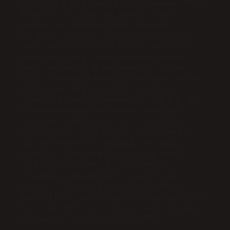
Descartes’e Göre Doğru Bilginin Kaynağı Nedir?
Descartes, 17. yüzyılda yaşamış Fransız
filozofu ve matematikçidir. Descartes,
kendisini tanımlayan kavramını geliştirmiş ve
modern düşünme biçimini ortaya çıkarmıştır.
Descartes’e göre, doğru bilginin kaynağı
nedir? Descartes’in kuramına göre, doğru
bilgi, insanların kendi zihinlerinde yeniden
üretilen bilgilerden gelir. Descartes,
insanların mantıksal düşünmeyle doğru bilgiye
ulaşabileceklerini öne sürdü. Descartes
tarafından geliştirilen metot, insanların
kendi kendine doğru bilgiye ulaşabilmeleri
için kullanılan bir yöntemdir. Bu metot,
Descartes tarafından geliştirilen “dubito,
ergo cogito” (şüphe et, sonra düşün)
prensibine dayanmaktadır. Descartes’in bu
prensibi, insanların mantıksal düşünmeyle
doğru bilgiye ulaşmalarını sağlayan temel bir
kavramdır. Descartes, insanın doğru bilgiye
ulaşmasının sonuçlarının değerli…