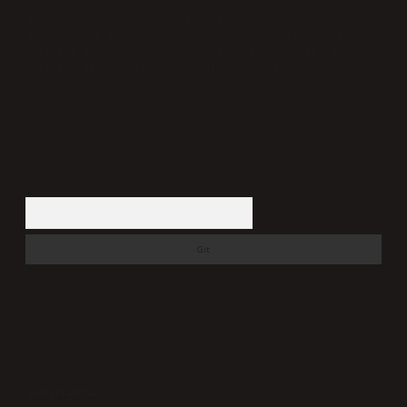
Hukuka ve yasal düzenlemelere aykırı olduğunu
düşündüğünüz içerikleri,
backlinkpanelicomtr@gmail.com
adresine bildirmeniz halinde, ilgili içerikler yasal
süre içerisinde sitemizden kaldırılacaktır.
Arama
Son yorumlar