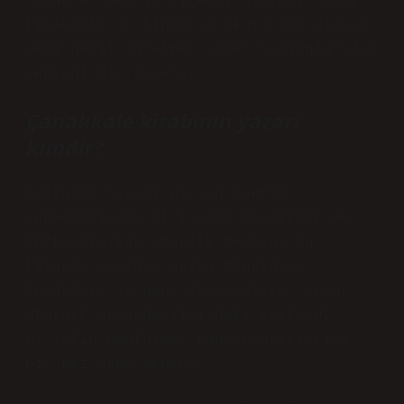
Faruk – “Şehrin Gizemli Sinyali” adlı
kitabıyla on binlerce okuyucuya ulaşan
yeni nesil öğretmen Caner Sarıoğlu’ndan
yepyeni bir macera!
Çanakkale kitabının yazarı
kimdir?
Kurtuluş Savaşı’nın en önemli
cephelerinden biri olan Çanakkale’de
Türklerin kahramanlık destanı bu
kitapla yeniden anıta dönüşüyor.
Çocuklara ve genç okuyuculara, cesur
Atatürk’ün önderliğindeki korkusuz
milletin unutulmaz kahramanlıklarını
bir kez daha okutun.