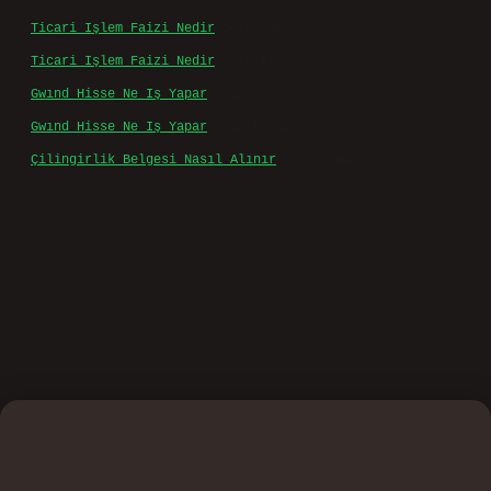
Ticari Işlem Faizi Nedir
için
admin
Ticari Işlem Faizi Nedir
için
Efe
Gwınd Hisse Ne Iş Yapar
için
admin
Gwınd Hisse Ne Iş Yapar
için
Bulut
Çilingirlik Belgesi Nasıl Alınır
için
admin
ino