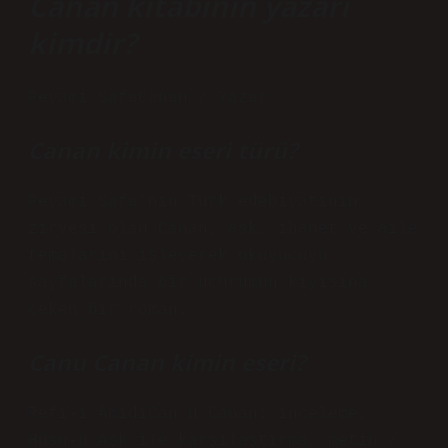
Canan kitabının yazarı
kimdir?
Peyami SafaCanan / Yazar
Canan kimin eseri türü?
Peyami Safa’nın Türk edebiyatının
zirvesi olan Cânân, aşk, ihanet ve aile
temalarını işleyerek okuyucuyu
sayfalarında bir uçurumun kıyısına
çeken bir roman.
Canu Canan kimin eseri?
Refı̂-i Âmidı̂Cân u Cânân: inceleme,
Hüsn-ü Aşk ile karşılaştırma, metin /