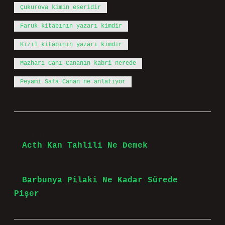
Çukurova kimin eseridir
Faruk kitabının yazarı kimdir
Kızıl kitabının yazarı kimdir
Mazharı Canı Cananın kabri nerede
Peyami Safa Canan ne anlatıyor
Önceki Yazı
Acth Kan Tahlili Ne Demek
Sonraki Yazı
Barbunya Pilaki Ne Kadar Sürede
Pişer