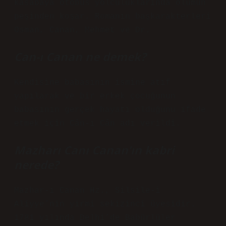
kasabaya otobüs yolculuklarında ölümün
peşinden koşar. Romanın başkarakterleri
Osman, Canan, Mehmet ve Dr.
Can-ı Canan ne demek?
Kendisine babasının ismine atıf
yapılarak ve bir erkek çocuğunun
babasının gerçek hayatı olduğunu ifade
etmek için Cân-ı Cân adı verildi.
Mazharı Canı Canan’ın kabri
nerede?
Mazhar-ı Canan Hz., Silsile-i
Aliyye’nin yirmi sekizinci üyesidir.
1781 yılında Delhi’de Babürlüler