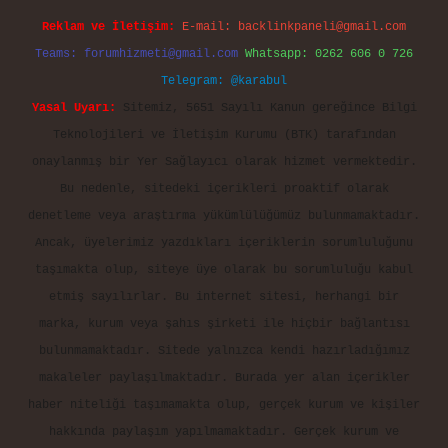
Reklam ve İletişim:
E-mail:
backlinkpaneli@gmail.com
Teams:
forumhizmeti@gmail.com
Whatsapp: 0262 606 0 726
Telegram: @karabul
Yasal Uyarı:
Sitemiz, 5651 Sayılı Kanun gereğince Bilgi
Teknolojileri ve İletişim Kurumu (BTK) tarafından
onaylanmış bir Yer Sağlayıcı olarak hizmet vermektedir.
Bu nedenle, sitedeki içerikleri proaktif olarak
denetleme veya araştırma yükümlülüğümüz bulunmamaktadır.
Ancak, üyelerimiz yazdıkları içeriklerin sorumluluğunu
taşımakta olup, siteye üye olarak bu sorumluluğu kabul
etmiş sayılırlar. Bu internet sitesi, herhangi bir
marka, kurum veya şahıs şirketi ile hiçbir bağlantısı
bulunmamaktadır. Sitede yalnızca kendi hazırladığımız
makaleler paylaşılmaktadır. Burada yer alan içerikler
haber niteliği taşımamakta olup, gerçek kurum ve kişiler
hakkında paylaşım yapılmamaktadır. Gerçek kurum ve