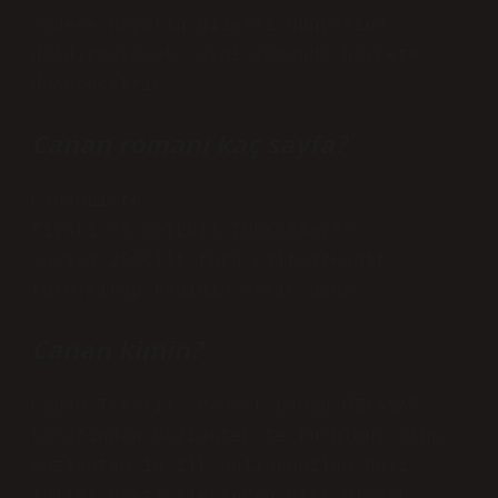
sadece hayatın gizemli dünyasına
daldırmayacak, aynı zamanda hayrete
düşürecektir.
Canan romanı kaç sayfa?
CananListe
fiyatı:85.00TLDil:TÜRKÇESayfa
sayısı:256Cilt türü:CiltsizKağıt
türü:Kitap kağıdı3 satır daha
Canan kimin?
Canan Tekstil, Mehmet Canan ÖZYAŞAR
tarafından Gaziantep’te kurulmuş olup,
Gaziantep’in ilk polipropilen halı
ipliği üreticilerinden biri olarak