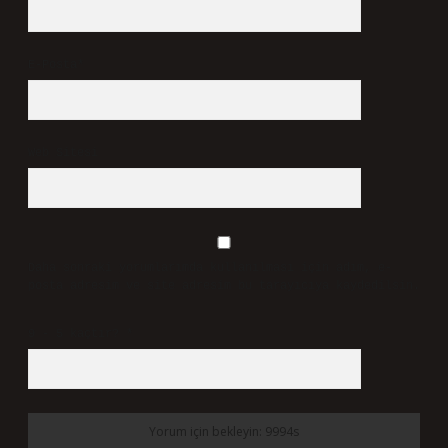
E-Posta*
Web Sitesi
Daha sonraki yorumlarımda kullanılması için adım, e-
posta adresim ve site adresim bu tarayıcıya kaydedilsin.
9 - 5 kaçtır?
*