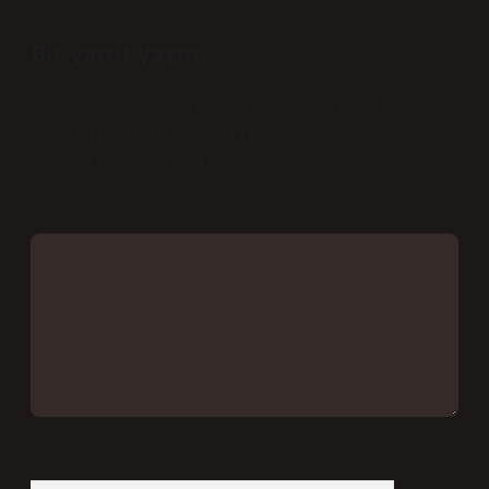
Bir yanıt yazın
E-posta adresiniz yayınlanmayacak.
Gerekli alanlar
*
ile
işaretlenmişlerdir
Yorum
İsim*