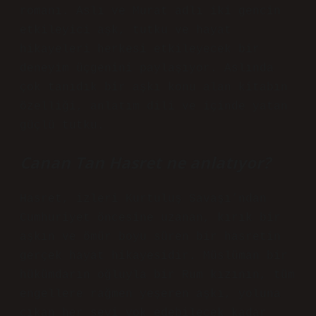
romanı. Aslı ve Murat adlı iki gencin
etkileyici aşk, tutku ve hayat
hikayeleri herkesi etkileyecek bir
deneyim üçgenini paylaşıyor. Aslında
çok tanıdık bir aşkı konu alan kitabın
özelliği, anlatım dili ve içinde yatan
güçlü tutku.
Canan Tan Hasret ne anlatıyor?
Hasret, izleri Kurtuluş Savaşı’ndan
Cumhuriyet öncesine uzanan, kırık bir
aşkın ve ömür boyu süren bir hasretin
gerçek hayat hikayesidir. Müslüman bir
hükümdarın oğluyla bir Rum kızının, tüm
engellere rağmen yeşeren aşkı, yoluna
çıkan her şeyi yok edebilecek kadar