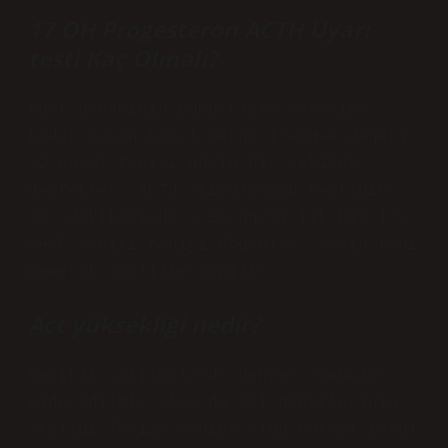
17 OH Progesteron ACTH Uyarı
testi Kaç Olmalı?
Adet döneminin yumurtlama evresine
kadar sabah bazal serum 17-OH-P değeri
>2 ng/ml tanıyı güçlü bir şekilde
destekler. ACTH stimülasyon testinin
60. dakikasında ≥ 10 ng/ml’lik bir 17-
OH-P yanıtı tanıyı doğrular. Kesin tanı
genetik analizle yapılır.
Act yüksekliği nedir?
Çeşitli çalışmalarda benzer sonuçlar
elde edilmiş olsa da ACT değerlerinin
aralığı 70-120 saniye olup normal kabul