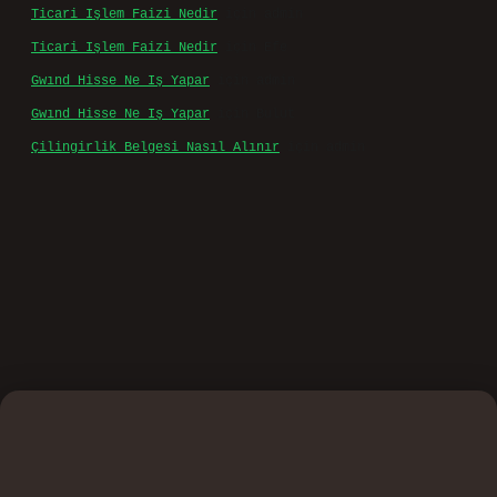
Ticari Işlem Faizi Nedir
için
admin
Ticari Işlem Faizi Nedir
için
Efe
Gwınd Hisse Ne Iş Yapar
için
admin
Gwınd Hisse Ne Iş Yapar
için
Bulut
Çilingirlik Belgesi Nasıl Alınır
için
admin
o