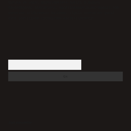
Hukuka ve yasal düzenlemelere aykırı olduğunu
düşündüğünüz içerikleri,
backlinkpanelicomtr@gmail.com
adresine bildirmeniz halinde, ilgili içerikler yasal
süre içerisinde sitemizden kaldırılacaktır.
Arama
Son yorumlar