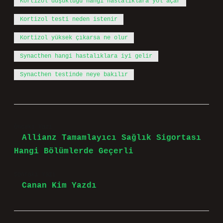
Kortizol düşüklüğü hangi hastalıklara yol açar
Kortizol testi neden istenir
Kortizol yüksek çıkarsa ne olur
Synacthen hangi hastalıklara iyi gelir
Synacthen testinde neye bakılır
Önceki Yazı
Allianz Tamamlayıcı Sağlık Sigortası
Hangi Bölümlerde Geçerli
Sonraki Yazı
Canan Kim Yazdı