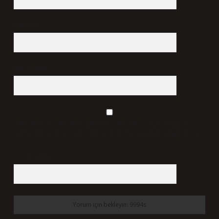
E-Posta*
Web Sitesi
Daha sonraki yorumlarımda kullanılması için adım, e-
posta adresim ve site adresim bu tarayıcıya kaydedilsin.
9 - 5 kaçtır?
*