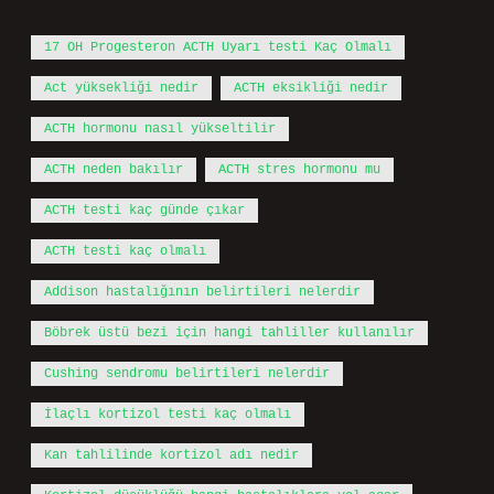
17 OH Progesteron ACTH Uyarı testi Kaç Olmalı
Act yüksekliği nedir
ACTH eksikliği nedir
ACTH hormonu nasıl yükseltilir
ACTH neden bakılır
ACTH stres hormonu mu
ACTH testi kaç günde çıkar
ACTH testi kaç olmalı
Addison hastalığının belirtileri nelerdir
Böbrek üstü bezi için hangi tahliller kullanılır
Cushing sendromu belirtileri nelerdir
İlaçlı kortizol testi kaç olmalı
Kan tahlilinde kortizol adı nedir