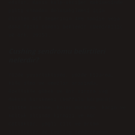
edilir. Kanın kalp-akciğer makinesinde
pıhtı olmadan dolaşabilmesi için
ölçülen ACT değerinin 480 saniye veya
daha fazla olması beklenir (Demirkılıç
ve ark. 2015).
Cushing sendromu belirtileri
nelerdir?
Yüzde yuvarlaklaşma, yüzde kızarma,
kilo alma ve omuzlar arasında,
özellikle göbek ve üst sırtta yağ
dokusu birikmesi (buffalo hörgücü),
ciltte incelme, kolay morarma, karın ve
koltuk altında kırmızı ve mor
çatlaklar, yağlı cilt ve artan
sivilceler de Cushing sendromunun