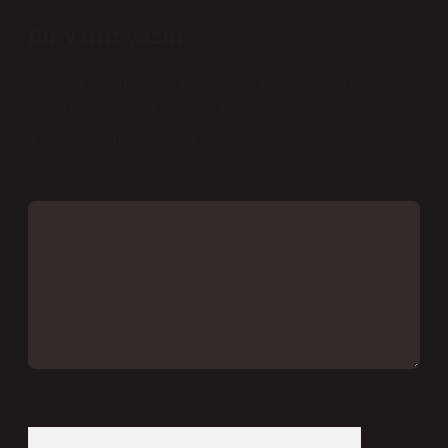
Bir yanıt yazın
E-posta adresiniz yayınlanmayacak.
Gerekli alanlar
*
ile
işaretlenmişlerdir
Yorum
İsim*