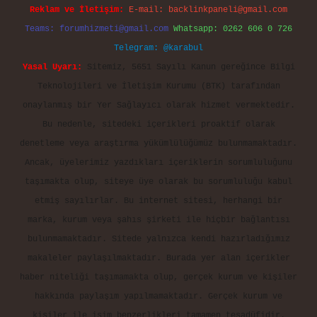
Reklam ve İletişim:
E-mail:
backlinkpaneli@gmail.com
Teams:
forumhizmeti@gmail.com
Whatsapp: 0262 606 0 726
Telegram: @karabul
Yasal Uyarı:
Sitemiz, 5651 Sayılı Kanun gereğince Bilgi
Teknolojileri ve İletişim Kurumu (BTK) tarafından
onaylanmış bir Yer Sağlayıcı olarak hizmet vermektedir.
Bu nedenle, sitedeki içerikleri proaktif olarak
denetleme veya araştırma yükümlülüğümüz bulunmamaktadır.
Ancak, üyelerimiz yazdıkları içeriklerin sorumluluğunu
taşımakta olup, siteye üye olarak bu sorumluluğu kabul
etmiş sayılırlar. Bu internet sitesi, herhangi bir
marka, kurum veya şahıs şirketi ile hiçbir bağlantısı
bulunmamaktadır. Sitede yalnızca kendi hazırladığımız
makaleler paylaşılmaktadır. Burada yer alan içerikler
haber niteliği taşımamakta olup, gerçek kurum ve kişiler
hakkında paylaşım yapılmamaktadır. Gerçek kurum ve
kişiler ile isim benzerlikleri tamamen tesadüfidir.