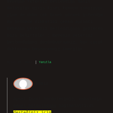
Bebeğin Yetersiz Beslendiği Nasıl
Anlaşılır giriş kısmı konuyu tanıtıyor,
yine de daha çok örnek görmek isterdim.
Bu bölümde dikkatimi çeken ayrıntı:
Bebeğin yetersiz beslendiğini gösteren
bazı belirtiler : Bebeğin yetersiz
beslendiğini düşünüyorsanız, bir çocuk
doktoruna başvurmanız önerilir.
Eylül 15, 2024
Yanıtla
admin
Aysel İnan! Görüşleriniz, makalenin
genel bütünlüğünü
sağlamlaştırdı,
desteğiniz için
teşekkür ederim.