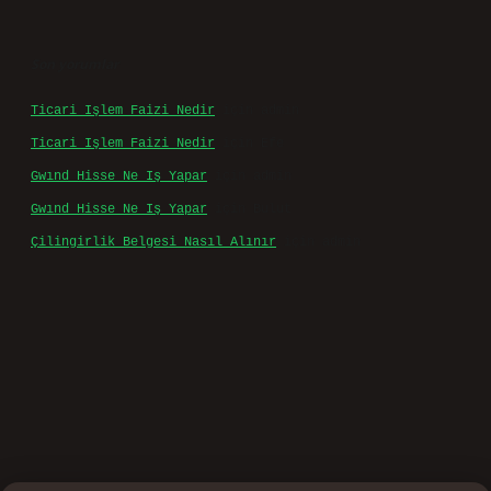
Son yorumlar
Ticari Işlem Faizi Nedir
için
admin
Ticari Işlem Faizi Nedir
için
Efe
Gwınd Hisse Ne Iş Yapar
için
admin
Gwınd Hisse Ne Iş Yapar
için
Bulut
Çilingirlik Belgesi Nasıl Alınır
için
admin
vd.casino