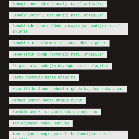
Bebeğin anne sütünü emdiği nasıl anlaşılır
Bebeğin yeterli beslendiği nasıl anlaşılır
Bebeklerde anne sütünün yarayıp yaramadığını nasıl
anlarız
Bebeklerin beslenmesi ne zaman düzene girer
Bebeklerin doyup doymadığı nasıl anlaşılır
Ek gıda alan bebeğin doyduğu nasıl anlaşılır
Karnı doymayan bebek ağlar mı
Mama ile beslenen bebekler günde kaç kez kaka yapar
Memede uyuyan bebek doymuş mudur
Sürekli emmek isteyen bebek doymuyor mu
Tam doymayan bebek uyur mu
Yeni doğan bebeğin yeterli beslendiğini nasıl