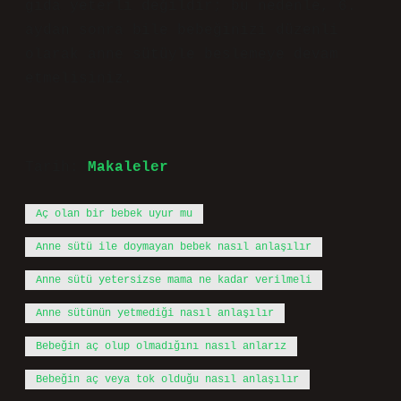
gıda yeterli değildir; bu nedenle, 6.
aydan sonra bile bebeğinizi düzenli
olarak anne sütüyle beslemeye devam
etmelisiniz.
Tarih:
Makaleler
Aç olan bir bebek uyur mu
Anne sütü ile doymayan bebek nasıl anlaşılır
Anne sütü yetersizse mama ne kadar verilmeli
Anne sütünün yetmediği nasıl anlaşılır
Bebeğin aç olup olmadığını nasıl anlarız
Bebeğin aç veya tok olduğu nasıl anlaşılır