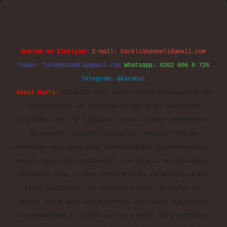
Reklam ve İletişim:
E-mail:
backlinkpaneli@gmail.com
Teams:
forumhizmeti@gmail.com
Whatsapp: 0262 606 0 726
Telegram: @karabul
Yasal Uyarı:
Sitemiz, 5651 Sayılı Kanun gereğince Bilgi
Teknolojileri ve İletişim Kurumu (BTK) tarafından
onaylanmış bir Yer Sağlayıcı olarak hizmet vermektedir.
Bu nedenle, sitedeki içerikleri proaktif olarak
denetleme veya araştırma yükümlülüğümüz bulunmamaktadır.
Ancak, üyelerimiz yazdıkları içeriklerin sorumluluğunu
taşımakta olup, siteye üye olarak bu sorumluluğu kabul
etmiş sayılırlar. Bu internet sitesi, herhangi bir
marka, kurum veya şahıs şirketi ile hiçbir bağlantısı
bulunmamaktadır. Sitede yalnızca kendi hazırladığımız