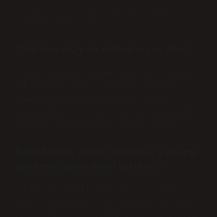
5-6 kez 175-200 ml’lik porsiyonlar
halinde bebek maması önerilir.
Tam doymayan bebek uyur mu?
Doymak bilmeyen bebek uyur mu? Bebek
tok değilse uykuya dalması zor olur.
Bebek açsa uykudan uyanır. Bebek
beslenirken yorulursa uykuya dalabilir
ama tok değilse kısa sürede uyanır.
Bebeklerde anne sütünün yarayıp
yaramadığını nasıl anlarız?
Uykulu ve uyuşuk hale gelir, sürekli
ağlar, huysuzlaşır ve sürekli beslenmek
ister. Yanakları çökük kalır ve emerken