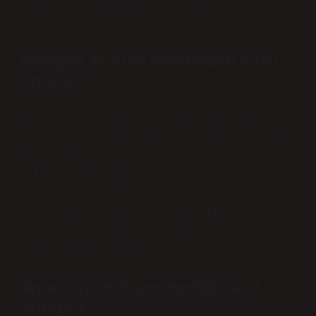
olmamış ve bu nedenle uyuyamıyor
olabilir.
Bebeğin aç olup olmadığını nasıl
anlarız?
Açlık belirtileri; Göz hareketlerini
artırır veya göz kapakları kapalıyken
gözlerini açar. Ağzını açar, dilini
çıkarır, başını sağa sola çevirir ve
memeyi arar. Huysuzlanmaya ve
mırıldanmaya başlar. Yumruğunu,
parmaklarını veya battaniye veya örtü
gibi ağzına değen nesneleri emer.
Anne sütünün yetmediği nasıl
anlaşılır?