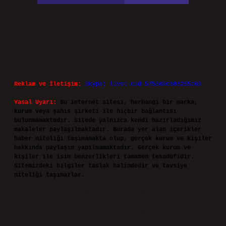
Reklam ve İletişim:
Skype: live:.cid.575569c608265c69
Yasal Uyarı:
Bu internet sitesi, herhangi bir marka,
kurum veya şahıs şirketi ile hiçbir bağlantısı
bulunmamaktadır. Sitede yalnızca kendi hazırladığımız
makaleler paylaşılmaktadır. Burada yer alan içerikler
haber niteliği taşımamakta olup, gerçek kurum ve kişiler
hakkında paylaşım yapılmamaktadır. Gerçek kurum ve
kişiler ile isim benzerlikleri tamamen tesadüfidir.
Sitemizdeki bilgiler taslak halindedir ve tavsiye
niteliği taşımazlar.
Sitemiz, 5651 Sayılı Kanun gereğince Bilgi Teknolojileri
ve İletişim Kurumu (BTK) tarafından onaylanmış bir Yer
Sağlayıcı olarak hizmet vermektedir. Bu nedenle,
sitedeki içerikleri proaktif olarak denetleme veya