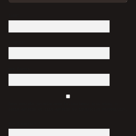
İsim*
E-Posta*
Web Sitesi
Daha sonraki yorumlarımda kullanılması için adım, e-
posta adresim ve site adresim bu tarayıcıya kaydedilsin.
6 + 2 kaçtır?
*