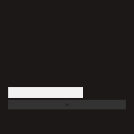
araştırma yükümlülüğümüz bulunmamaktadır. Ancak,
üyelerimiz yazdıkları içeriklerin sorumluluğunu
taşımakta olup, siteye üye olarak bu sorumluluğu kabul
etmiş sayılırlar.
Hukuka ve yasal düzenlemelere aykırı olduğunu
düşündüğünüz içerikleri,
backlinkpanelicomtr@gmail.com
adresine bildirmeniz halinde, ilgili içerikler yasal
süre içerisinde sitemizden kaldırılacaktır.
Arama