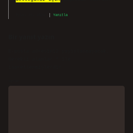
Eylül 15, 2024
Yanıtla
Bir yanıt yazın
E-posta adresiniz yayınlanmayacak.
Gerekli alanlar
*
ile
işaretlenmişlerdir
Yorum