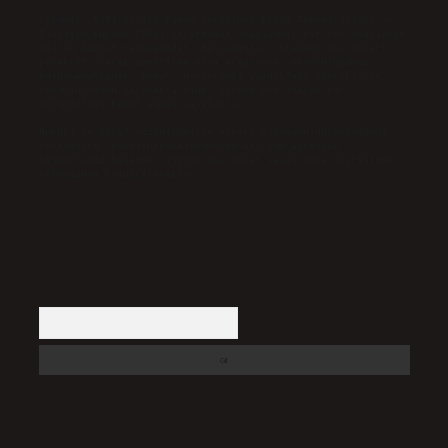
Sitemiz, 5651 Sayılı Kanun gereğince Bilgi Teknolojileri ve
İletişim Kurumu (BTK) tarafından onaylanmış bir Yer Sağlayıcı
olarak hizmet vermektedir. Bu nedenle, sitedeki içerikleri
proaktif olarak denetleme veya araştırma yükümlülüğümüz
bulunmamaktadır. Ancak, üyelerimiz yazdıkları içeriklerin
sorumluluğunu taşımakta olup, siteye üye olarak bu
sorumluluğu kabul etmiş sayılırlar.
Hukuka ve yasal düzenlemelere aykırı olduğunu düşündüğünüz
içerikleri,
backlinkpanelicomtr@gmail.com
adresine
bildirmeniz halinde, ilgili içerikler yasal süre içerisinde
sitemizden kaldırılacaktır.
Arama