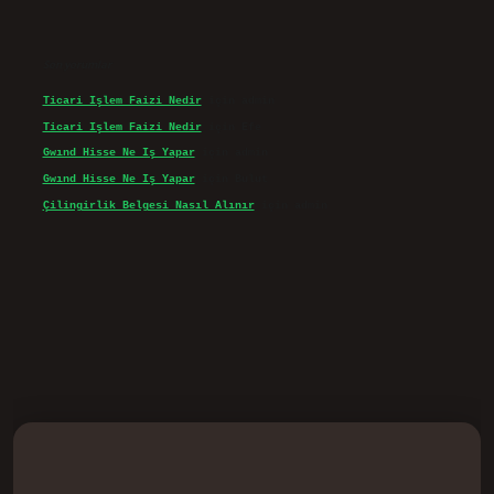
Son yorumlar
Ticari Işlem Faizi Nedir
için
admin
Ticari Işlem Faizi Nedir
için
Efe
Gwınd Hisse Ne Iş Yapar
için
admin
Gwınd Hisse Ne Iş Yapar
için
Bulut
Çilingirlik Belgesi Nasıl Alınır
için
admin
d.casino