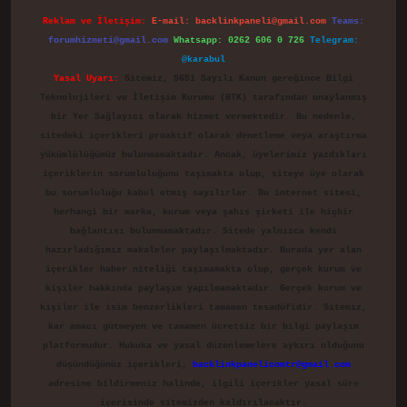
Reklam ve İletişim:
E-mail:
backlinkpaneli@gmail.com
Teams:
forumhizmeti@gmail.com
Whatsapp: 0262 606 0 726
Telegram:
@karabul
Yasal Uyarı:
Sitemiz, 5651 Sayılı Kanun gereğince Bilgi
Teknolojileri ve İletişim Kurumu (BTK) tarafından onaylanmış
bir Yer Sağlayıcı olarak hizmet vermektedir. Bu nedenle,
sitedeki içerikleri proaktif olarak denetleme veya araştırma
yükümlülüğümüz bulunmamaktadır. Ancak, üyelerimiz yazdıkları
içeriklerin sorumluluğunu taşımakta olup, siteye üye olarak
bu sorumluluğu kabul etmiş sayılırlar. Bu internet sitesi,
herhangi bir marka, kurum veya şahıs şirketi ile hiçbir
bağlantısı bulunmamaktadır. Sitede yalnızca kendi
hazırladığımız makaleler paylaşılmaktadır. Burada yer alan
içerikler haber niteliği taşımamakta olup, gerçek kurum ve
kişiler hakkında paylaşım yapılmamaktadır. Gerçek kurum ve
kişiler ile isim benzerlikleri tamamen tesadüfidir. Sitemiz,
kar amacı gütmeyen ve tamamen ücretsiz bir bilgi paylaşım
platformudur. Hukuka ve yasal düzenlemelere aykırı olduğunu
düşündüğünüz içerikleri,
backlinkpanelicomtr@gmail.com
adresine bildirmeniz halinde, ilgili içerikler yasal süre
içerisinde sitemizden kaldırılacaktır.