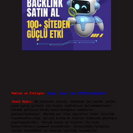
Reklam ve İletişim:
Skype: live:.cid.575569c608265c69
Yasal Uyarı:
Bu internet sitesi, herhangi bir marka, kurum
veya şahıs şirketi ile hiçbir bağlantısı bulunmamaktadır.
Sitede yalnızca kendi hazırladığımız makaleler
paylaşılmaktadır. Burada yer alan içerikler haber niteliği
taşımamakta olup, gerçek kurum ve kişiler hakkında paylaşım
yapılmamaktadır. Gerçek kurum ve kişiler ile isim
benzerlikleri tamamen tesadüfidir. Sitemizdeki bilgiler
taslak halindedir ve tavsiye niteliği taşımazlar.