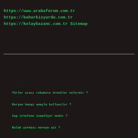
Anlaşılır
https://www.arabaforum.com.tr
https://baharkizyurdu.com.tr
https://kolaykazanc.com.tr
Sitemap
Sidebar
Son Yazılar
Türler arası rekabete örnekler nelerdir ?
Ağustos 9, 2026
Kurşun hangi amaçla kullanılır ?
Ağustos 7, 2026
Cep telefonu ivmeölçer nedir ?
Ağustos 6, 2026
Kulak çorbası nereye ait ?
Ağustos 6, 2026