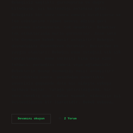
Bebeğiniz sağlıklı görünüyorsa ve doğru
kilodaysa, iyi beslendiği anlamına gelir.
Bebeğiniz bir süre sonra emmeyi bırakıyorsa ve
tüm çabalarına rağmen memeyi ağzına geri
götürmek istemiyorsa, tok demektir. Bebekler
tok olduklarında mutlu görünürler. Anne sütü
ile doymayan bebek nasıl anlaşılır? Bebeğin
doymadığını düşündüren durumlar. Bunlardan en
yaygın olanları: Bebeğin emme isteğini sık sık
tekrarlaması, emme süresini kısa veya uzun
tutması, parmağını emmesi veya ağlamasıdır.
Bebeklerin doyup doymadığı nasıl anlaşılır?
Emzirdikten sonra, yenidoğan genellikle
annesinin göğsünde dolu bir mideyle uykuya
dalmaya başlar. Yatağa yatırıldığında, bir
süre sürekli uyur. Rahat uyumak, midenizin iyi
beslendiğinin bir işaretidir. Bebek uykuya…
Bebeğin
Devamını okuyun
2 Yorum
Yetersiz
Beslendiği
Nasıl