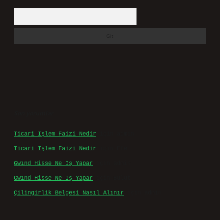
Arama
Son yorumlar
Ticari Işlem Faizi Nedir
için
admin
Ticari Işlem Faizi Nedir
için
Efe
Gwınd Hisse Ne Iş Yapar
için
admin
Gwınd Hisse Ne Iş Yapar
için
Bulut
Çilingirlik Belgesi Nasıl Alınır
için
admin