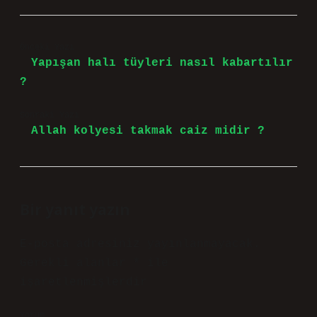
Önceki Yazı
Yapışan halı tüyleri nasıl kabartılır
?
Sonraki Yazı
Allah kolyesi takmak caiz midir ?
Bir yanıt yazın
E-posta adresiniz yayınlanmayacak.
Gerekli alanlar
*
ile
işaretlenmişlerdir
Yorum