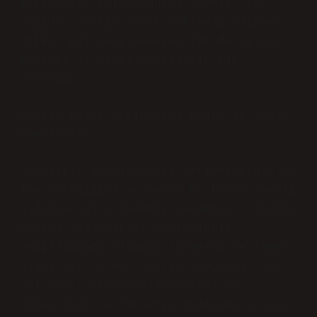
isteyenler için oldukça önemli. Bu
yazıda, zeytin hasat makinesi alırken
dikkat edilmesi gereken tüm detayları,
küresel ve yerel örneklerle ele
alacağım.
Zeytin Hasat Makineleri Nedir ve Neden
Önemlidir?
Öncelikle zeytin hasat makinelerinin ne
işe yaradığını ve neden bu kadar önemli
olduklarını anlamamız gerekiyor. Zeytin
hasadı, geleneksel yöntemlerle
yapıldığında oldukça zahmetli ve zaman
alıcı bir süreç. Zeytin ağaçları, her
yıl aynı zamanda olgunlaşmaz ve
olgunlaşan zeytinlerin toplanması için