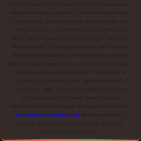
denetleme veya araştırma yükümlülüğümüz bulunmamaktadır.
Ancak, üyelerimiz yazdıkları içeriklerin sorumluluğunu
taşımakta olup, siteye üye olarak bu sorumluluğu kabul
etmiş sayılırlar. Bu internet sitesi, herhangi bir
marka, kurum veya şahıs şirketi ile hiçbir bağlantısı
bulunmamaktadır. Sitede yalnızca kendi hazırladığımız
makaleler paylaşılmaktadır. Burada yer alan içerikler
haber niteliği taşımamakta olup, gerçek kurum ve kişiler
hakkında paylaşım yapılmamaktadır. Gerçek kurum ve
kişiler ile isim benzerlikleri tamamen tesadüfidir.
Sitemiz, kar amacı gütmeyen ve tamamen ücretsiz bir
bilgi paylaşım platformudur. Hukuka ve yasal
düzenlemelere aykırı olduğunu düşündüğünüz içerikleri,
backlinkpanelicomtr@gmail.com
adresine bildirmeniz
halinde, ilgili içerikler yasal süre içerisinde
sitemizden kaldırılacaktır.