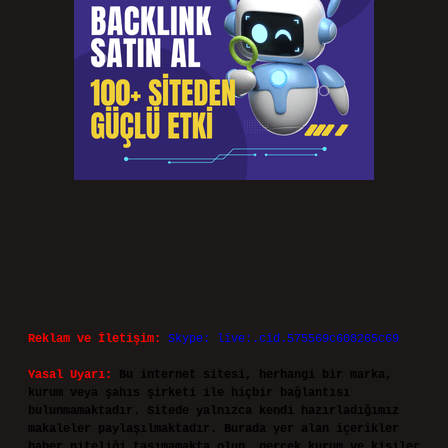
Reklam ve İletişim:
Skype: live:.cid.575569c608265c69
Yasal Uyarı:
Bu internet sitesi, herhangi bir marka,
kurum veya şahıs şirketi ile hiçbir bağlantısı
bulunmamaktadır. Sitede yalnızca kendi hazırladığımız
makaleler paylaşılmaktadır. Burada yer alan içerikler
haber niteliği taşımamakta olup, gerçek kurum ve kişiler