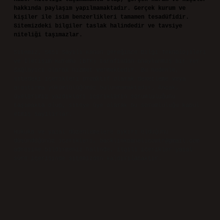
hakkında paylaşım yapılmamaktadır. Gerçek kurum ve
kişiler ile isim benzerlikleri tamamen tesadüfidir.
Sitemizdeki bilgiler taslak halindedir ve tavsiye
niteliği taşımazlar.
Sitemiz, 5651 Sayılı Kanun gereğince Bilgi Teknolojileri
ve İletişim Kurumu (BTK) tarafından onaylanmış bir Yer
Sağlayıcı olarak hizmet vermektedir. Bu nedenle,
sitedeki içerikleri proaktif olarak denetleme veya
araştırma yükümlülüğümüz bulunmamaktadır. Ancak,
üyelerimiz yazdıkları içeriklerin sorumluluğunu
taşımakta olup, siteye üye olarak bu sorumluluğu kabul
etmiş sayılırlar.
Hukuka ve yasal düzenlemelere aykırı olduğunu
düşündüğünüz içerikleri,
backlinkpanelicomtr@gmail.com
adresine bildirmeniz halinde, ilgili içerikler yasal
süre içerisinde sitemizden kaldırılacaktır.