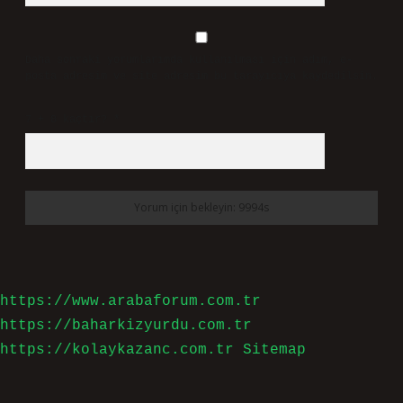
Daha sonraki yorumlarımda kullanılması için adım, e-
posta adresim ve site adresim bu tarayıcıya kaydedilsin.
7 + 8 kaçtır?
*
https://www.arabaforum.com.tr
https://baharkizyurdu.com.tr
https://kolaykazanc.com.tr
Sitemap