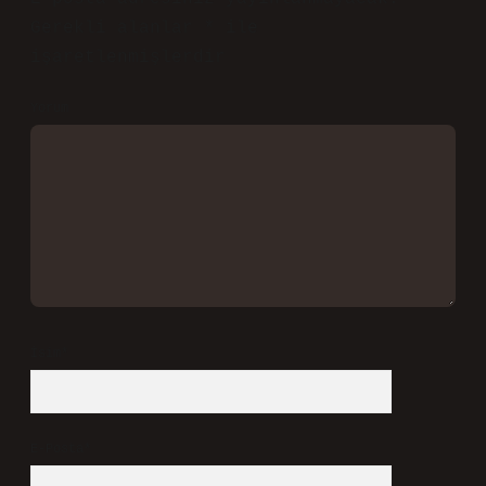
Gerekli alanlar
*
ile
işaretlenmişlerdir
Yorum
İsim*
E-Posta*