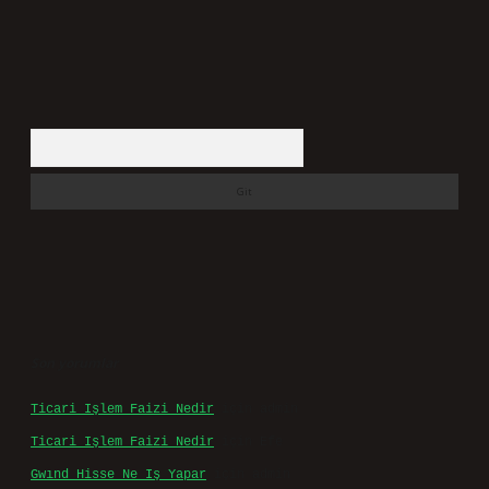
Arama
Son yorumlar
Ticari Işlem Faizi Nedir
için
admin
Ticari Işlem Faizi Nedir
için
Efe
Gwınd Hisse Ne Iş Yapar
için
admin