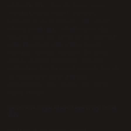
yönlendirilir. Ben de zaman zaman
arkadaşlarımla sohbet ederken,
kadınların ev işlerinde “çok yönlü”
olması gerektiği, erkeklerinse dış
dünyada işlerini kurma ya da liderlik
etme konusunda daha fazla teşvik
edildiği hissini taşıdım. Bu bakış
açısı, aslında toplumsal cinsiyet
rollerinin hem bireysel yaşamda hem de
iş dünyasında nasıl kendini
gösterdiğine dair ilginç bir bakış
açısı sunuyor.
Çeşitlilik ve Sosyal Adalet: Zamk’ın Toplumsal
Rolü
Çeşitlilik ve sosyal adalet