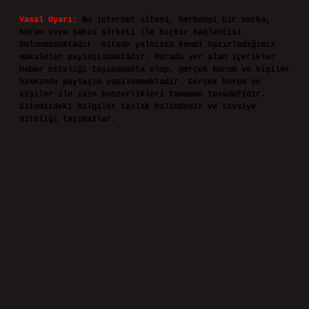
Yasal Uyarı:
Bu internet sitesi, herhangi bir marka,
kurum veya şahıs şirketi ile hiçbir bağlantısı
bulunmamaktadır. Sitede yalnızca kendi hazırladığımız
makaleler paylaşılmaktadır. Burada yer alan içerikler
haber niteliği taşımamakta olup, gerçek kurum ve kişiler
hakkında paylaşım yapılmamaktadır. Gerçek kurum ve
kişiler ile isim benzerlikleri tamamen tesadüfidir.
Sitemizdeki bilgiler taslak halindedir ve tavsiye
niteliği taşımazlar.
Sitemiz, 5651 Sayılı Kanun gereğince Bilgi Teknolojileri
ve İletişim Kurumu (BTK) tarafından onaylanmış bir Yer
Sağlayıcı olarak hizmet vermektedir. Bu nedenle,
sitedeki içerikleri proaktif olarak denetleme veya
araştırma yükümlülüğümüz bulunmamaktadır. Ancak,
üyelerimiz yazdıkları içeriklerin sorumluluğunu
taşımakta olup, siteye üye olarak bu sorumluluğu kabul
etmiş sayılırlar.
Hukuka ve yasal düzenlemelere aykırı olduğunu
düşündüğünüz içerikleri,
backlinkpanelicomtr@gmail.com
adresine bildirmeniz halinde, ilgili içerikler yasal
süre içerisinde sitemizden kaldırılacaktır.