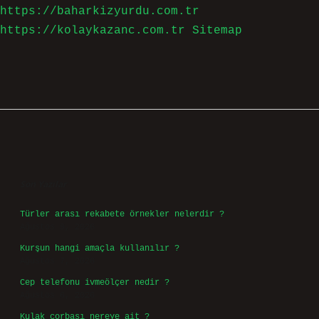
https://baharkizyurdu.com.tr
https://kolaykazanc.com.tr
Sitemap
Sidebar
Son Yazılar
Türler arası rekabete örnekler nelerdir ?
Ağustos 9, 2026
Kurşun hangi amaçla kullanılır ?
Ağustos 7, 2026
Cep telefonu ivmeölçer nedir ?
Ağustos 6, 2026
Kulak çorbası nereye ait ?