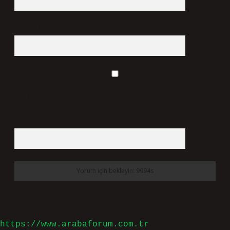
Web Sitesi
Daha sonraki yorumlarımda kullanılması için adım, e-
posta adresim ve site adresim bu tarayıcıya kaydedilsin.
7 + 8 kaçtır?
*
https://www.arabaforum.com.tr