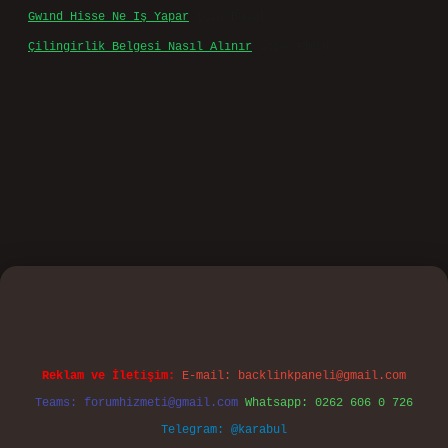
Gwınd Hisse Ne Iş Yapar
için
Bulut
Çilingirlik Belgesi Nasıl Alınır
için
admin
asino
Reklam ve İletişim:
E-mail:
backlinkpaneli@gmail.com
Teams:
forumhizmeti@gmail.com
Whatsapp: 0262 606 0 726
Telegram: @karabul