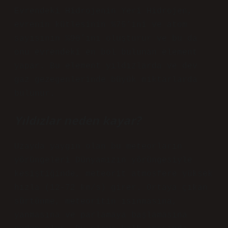
Evrendeki Hidrojenin Yeri Hidrojen,
evrenin kütlesinin %75’ini ve atom
sayısının %90’ını oluşturur ve bu da
onu evrendeki en bol bulunan element
yapar. Bu element yıldızlarda ve dev
gaz gezegenlerinde büyük miktarlarda
bulunur.
Yıldızlar neden kayar?
Uzayda yaygın olan bu meteorların
yörüngeleri Dünyamızın yörüngesiyle
kesiştiğinde, meteorit atmosfere yüksek
hızla (12-72 km/s) girer. Ortaya çıkan
sürtünme, meteoritin ısınmasına,
yanmasına ve parlamaya başlamasına