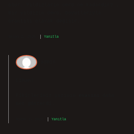
olur. Yıldızların ömrü ne kadardır? .
Bir yıldızın ömrü, boyutlarıyla
orantılı olarak değişir.
Nisan 2, 2025
Yanıtla
admin
Cihan!
Fikirleriniz yazının
esasını
daha
net gösterdi.
Nisan 2, 2025
Yanıtla