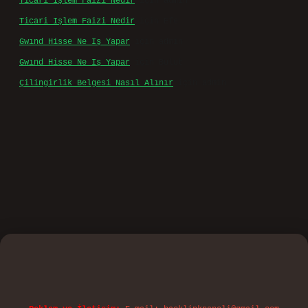
Ticari Işlem Faizi Nedir
için
admin
Ticari Işlem Faizi Nedir
için
Efe
Gwınd Hisse Ne Iş Yapar
için
admin
Gwınd Hisse Ne Iş Yapar
için
Bulut
Çilingirlik Belgesi Nasıl Alınır
için
admin
vd.casino