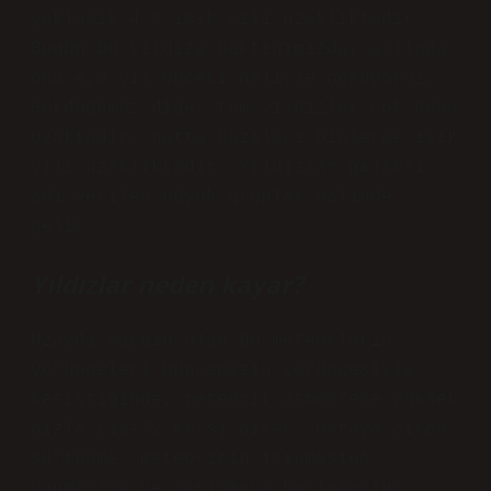
yaklaşık 4,3 ışık yılı uzaklıktadır.
Bugün bu yıldıza baktığımızda, aslında
onu 4,3 yıl önceki haliyle görüyoruz.
Gördüğümüz diğer tüm yıldızlar çok daha
uzaktadır, hatta bazıları binlerce ışık
yılı uzaklıktadır. Yıldızlar galaksi
adı verilen büyük gruplar halinde
gelir.
Yıldızlar neden kayar?
Uzayda yaygın olan bu meteorların
yörüngeleri Dünyamızın yörüngesiyle
kesiştiğinde, meteorit atmosfere yüksek
hızla (12-72 km/s) girer. Ortaya çıkan
sürtünme, meteoritin ısınmasına,
yanmasına ve parlamaya başlamasına