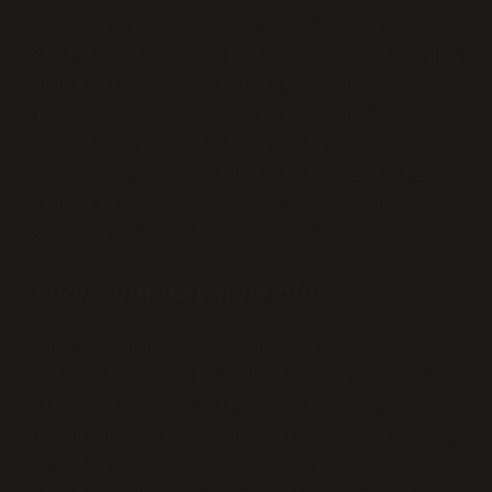
sonunda siyah cüceye dönüşür.3 Nisan
2024Yıldız soğur, büzülür ve çekirdeğin
itici elektronları tarafından
dengelenen içe doğru çekim kuvveti
sayesinde kararlı hale gelen beyaz
cüceye dönüşür. Yıldız kalan ısısını
milyarlarca yıl boyunca uzaya yayar ve
sonunda siyah cüceye dönüşür.
Yıldız olmasaydı ne olur?
Bu elementler gezegenlerin,
asteroitlerin, kuyruklu yıldızların ve
nihayetinde yaşamın oluşumu için
gereklidir. Yıldızlar olmasaydı karbon,
oksijen, azot, demir veya altın