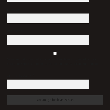
E-Posta*
Web Sitesi
Daha sonraki yorumlarımda kullanılması için adım, e-
posta adresim ve site adresim bu tarayıcıya kaydedilsin.
10 - 4 kaçtır?
*