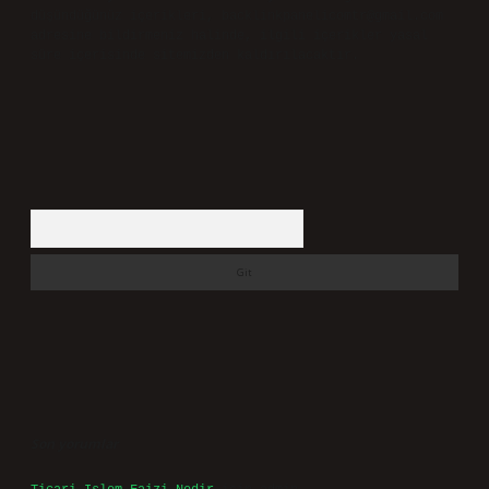
düşündüğünüz içerikleri,
backlinkpanelicomtr@gmail.com
adresine bildirmeniz halinde, ilgili içerikler yasal
süre içerisinde sitemizden kaldırılacaktır.
Arama
Son yorumlar