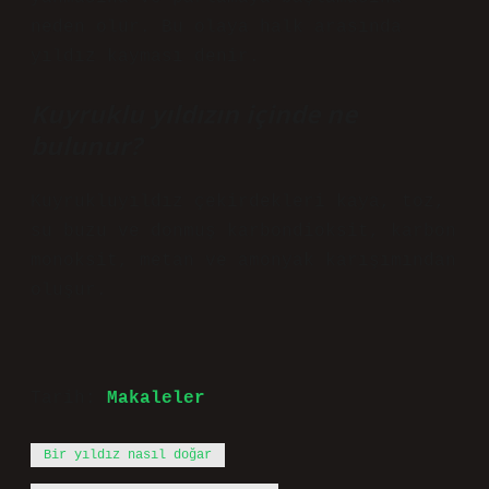
neden olur. Bu olaya halk arasında
yıldız kayması denir.
Kuyruklu yıldızın içinde ne
bulunur?
Kuyrukluyıldız çekirdekleri kaya, toz,
su buzu ve donmuş karbondioksit, karbon
monoksit, metan ve amonyak karışımından
oluşur.
Tarih:
Makaleler
Bir yıldız nasıl doğar