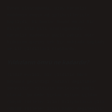
Evren oluştuğunda, uzay karanlık
maddenin engin ağ iplikçikleriyle
kaplıydı, ki bunlar bugün en az bir
milyar ışık yılı uzunluğundadır.
Karanlık maddenin güçlü çekimi nötr
hidrojen gazını tek bir noktada topladı
ve ilk yıldızları oluşturdu.
Yıldızların ömrü ne kadardır?
Yıldız evrimi, bir yıldızın ömrü
boyunca geçirdiği radikal değişimler
sürecidir. Yıldızın kütlesine bağlı
olarak, bu ömür birkaç milyon yıldan
(büyük kütleler için) trilyonlarca yıla
(düşük kütleler için) kadar değişebilir