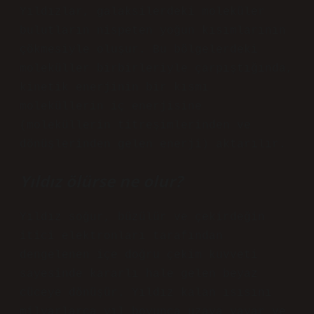
Yıldızlar, galaksilerdeki moleküler
bulutların nispeten yoğun kısımlarının
çökmesiyle oluşur. Bu bölgelerdeki
moleküller birbirleriyle çarpıştığında,
kinetik enerjinin bir kısmı
moleküllerin iç enerjisine
(moleküllerin titreşimlerinden ve
dönüşlerinden gelen enerji) aktarılır.
Yıldız ölürse ne olur?
Yıldız soğur, büzülür ve çekirdeğin
itici elektronları tarafından
dengelenen içe doğru çekim kuvveti
sayesinde kararlı hale gelen beyaz
cüceye dönüşür. Yıldız kalan ısısını
milyarlarca yıl boyunca uzaya yayar ve