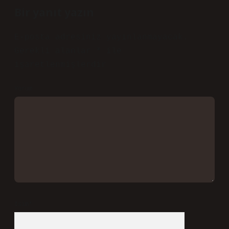
Bir yanıt yazın
E-posta adresiniz yayınlanmayacak.
Gerekli alanlar
*
ile
işaretlenmişlerdir
Yorum
İsim*