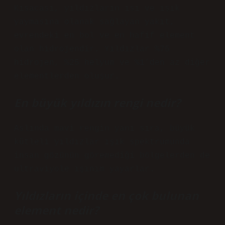
Kısacası, yıldızların ısı ve ışık
yaymasına olanak sağlayan yakıt,
evrendeki en bol ve en hafif element
olan hidrojendir. Yıldızlar %75
hidrojen, %25 helyum ve %1’den az diğer
elementlerden oluşur.
En büyük yıldızın rengi nedir?
Aslında mavi rengin yanı sıra, büyük
kütleli yıldızlar ışık spektrumunda
insan gözünün göremediği bölgelerden de
ultraviyole ışınım yayarlar.
Yıldızların içinde en çok bulunan
element nedir?