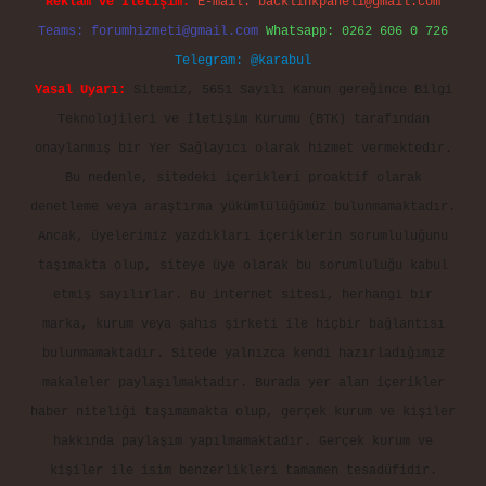
Reklam ve İletişim:
E-mail:
backlinkpaneli@gmail.com
Teams:
forumhizmeti@gmail.com
Whatsapp: 0262 606 0 726
Telegram: @karabul
Yasal Uyarı:
Sitemiz, 5651 Sayılı Kanun gereğince Bilgi
Teknolojileri ve İletişim Kurumu (BTK) tarafından
onaylanmış bir Yer Sağlayıcı olarak hizmet vermektedir.
Bu nedenle, sitedeki içerikleri proaktif olarak
denetleme veya araştırma yükümlülüğümüz bulunmamaktadır.
Ancak, üyelerimiz yazdıkları içeriklerin sorumluluğunu
taşımakta olup, siteye üye olarak bu sorumluluğu kabul
etmiş sayılırlar. Bu internet sitesi, herhangi bir
marka, kurum veya şahıs şirketi ile hiçbir bağlantısı
bulunmamaktadır. Sitede yalnızca kendi hazırladığımız
makaleler paylaşılmaktadır. Burada yer alan içerikler
haber niteliği taşımamakta olup, gerçek kurum ve kişiler
hakkında paylaşım yapılmamaktadır. Gerçek kurum ve
kişiler ile isim benzerlikleri tamamen tesadüfidir.