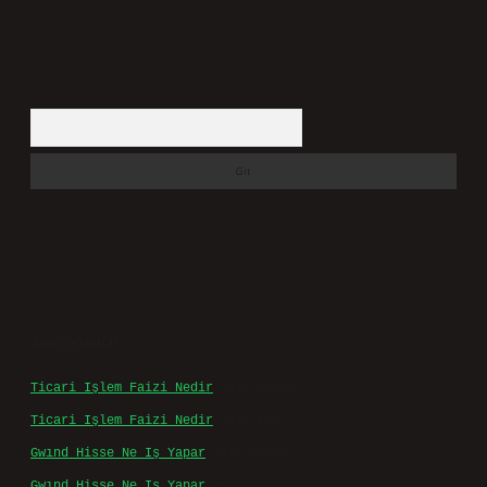
Arama
Son yorumlar
Ticari Işlem Faizi Nedir
için
admin
Ticari Işlem Faizi Nedir
için
Efe
Gwınd Hisse Ne Iş Yapar
için
admin
Gwınd Hisse Ne Iş Yapar
için
Bulut