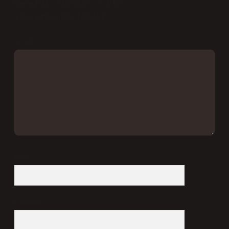
Gerekli alanlar
*
ile
işaretlenmişlerdir
Yorum
İsim*
E-Posta*