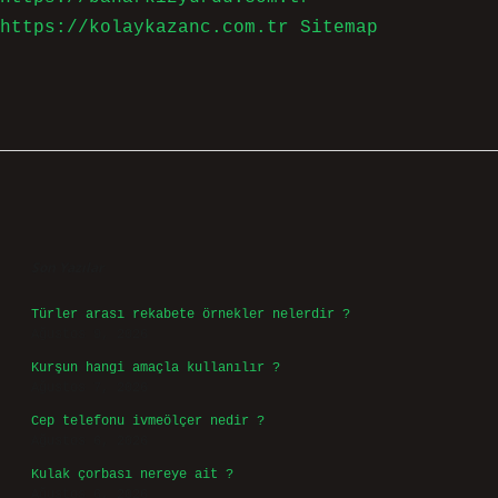
https://kolaykazanc.com.tr
Sitemap
Sidebar
Son Yazılar
Türler arası rekabete örnekler nelerdir ?
Ağustos 9, 2026
Kurşun hangi amaçla kullanılır ?
Ağustos 7, 2026
Cep telefonu ivmeölçer nedir ?
Ağustos 6, 2026
Kulak çorbası nereye ait ?
Ağustos 6, 2026