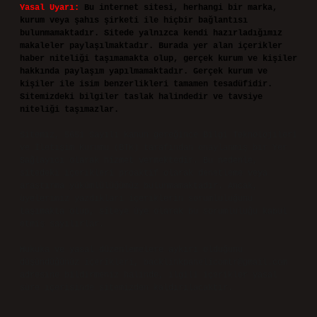
Yasal Uyarı:
Bu internet sitesi, herhangi bir marka,
kurum veya şahıs şirketi ile hiçbir bağlantısı
bulunmamaktadır. Sitede yalnızca kendi hazırladığımız
makaleler paylaşılmaktadır. Burada yer alan içerikler
haber niteliği taşımamakta olup, gerçek kurum ve kişiler
hakkında paylaşım yapılmamaktadır. Gerçek kurum ve
kişiler ile isim benzerlikleri tamamen tesadüfidir.
Sitemizdeki bilgiler taslak halindedir ve tavsiye
niteliği taşımazlar.
Sitemiz, 5651 Sayılı Kanun gereğince Bilgi Teknolojileri
ve İletişim Kurumu (BTK) tarafından onaylanmış bir Yer
Sağlayıcı olarak hizmet vermektedir. Bu nedenle,
sitedeki içerikleri proaktif olarak denetleme veya
araştırma yükümlülüğümüz bulunmamaktadır. Ancak,
üyelerimiz yazdıkları içeriklerin sorumluluğunu
taşımakta olup, siteye üye olarak bu sorumluluğu kabul
etmiş sayılırlar.
Hukuka ve yasal düzenlemelere aykırı olduğunu
düşündüğünüz içerikleri,
backlinkpanelicomtr@gmail.com
adresine bildirmeniz halinde, ilgili içerikler yasal
süre içerisinde sitemizden kaldırılacaktır.