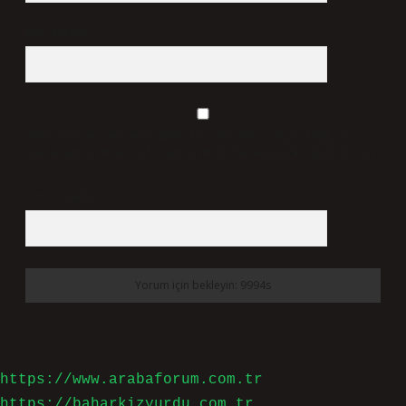
Web Sitesi
Daha sonraki yorumlarımda kullanılması için adım, e-
posta adresim ve site adresim bu tarayıcıya kaydedilsin.
6 + 2 kaçtır?
*
https://www.arabaforum.com.tr
https://baharkizyurdu.com.tr