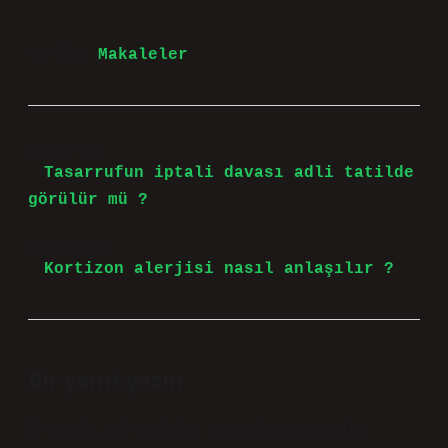
Tarih:
Makaleler
Önceki Yazı
Tasarrufun iptali davası adli tatilde
görülür mü ?
Sonraki Yazı
Kortizon alerjisi nasıl anlaşılır ?
Bir yanıt yazın
E-posta adresiniz yayınlanmayacak.