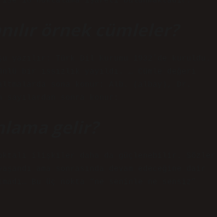
 ise 18 noktalama işareti bulunmaktadır.
nılır örnek cümleler?
şu yazılır: Türk Dil Kurumu 1932’de kuruldu.
ünlü bir ıssızlık yayıldı. … Cümle değeri
altmalarda sona konur: Alb. (albay), Dr.
n sayılardan sonra konur:
nlama gelir?
oktalı ilişkiler daha da güçlenebilir. Sözler
yaşandı ama sonrasında devam edeceğine dair
lmadı… Bu üç nokta “ne seninle ne sensiz”