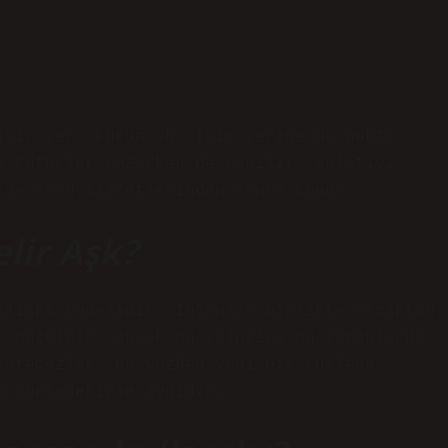
işi, yer, kurum vb. İsim yerine üç nokta
o küfürler yazarken de yapılır. Anlatıyı
 ve soru işaretlerinden sonra konur.
lir Aşk?
ilişki modelidir. İnsanlar birlikte olmaktan
y güzeldir, ancak bu yalnızca bu zamanlarda
istemezler, bu yüzden yeni bir cümleye
n cümledekiyle aynıdır…