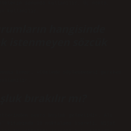
mlelerin sonunda kullanılır. Üç nokta,
in kullanılır.
urumların hangisinde
ek istenmeyen sözcük
onuna konur. •Cümlede söylenmemesi gereken
kullanılır.
luk bırakılır mı?
etlerinden sonra boşluk gelmelidir. Ali
u” kitabında 19 noktalama işareti, Nijat