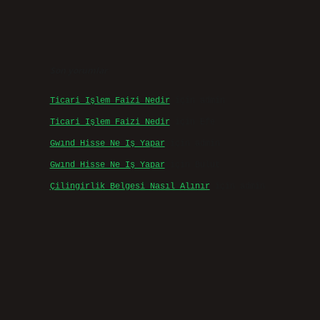
Son yorumlar
Ticari Işlem Faizi Nedir
için
admin
Ticari Işlem Faizi Nedir
için
Efe
Gwınd Hisse Ne Iş Yapar
için
admin
Gwınd Hisse Ne Iş Yapar
için
Bulut
Çilingirlik Belgesi Nasıl Alınır
için
admin