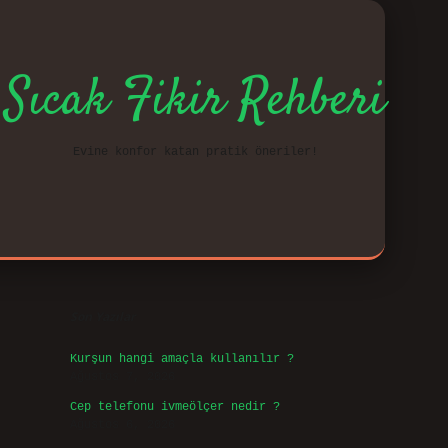
Sıcak Fikir Rehberi
Evine konfor katan pratik öneriler!
Sidebar
vd.cas
Son Yazılar
Kurşun hangi amaçla kullanılır ?
Ağustos 7, 2026
Cep telefonu ivmeölçer nedir ?
Ağustos 6, 2026