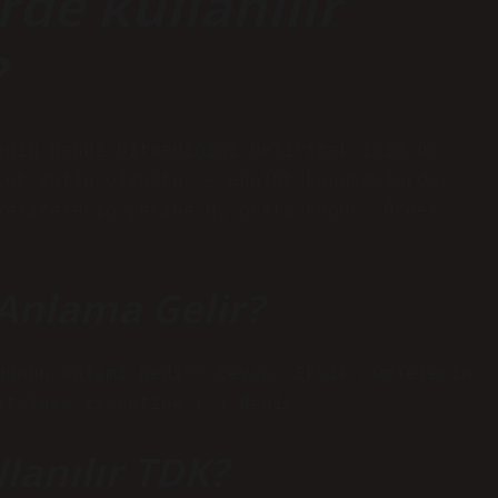
de kullanılır
?
enin henüz bitmediğini belirtmek için üç
çok mutlu olmuştu… – Günlük konuşmalarda,
kelimelerin yerine üç nokta konur. Örnek:
Anlama Gelir?
ğünün anlamı nedir? Cevap: Eksik cümlelerin
ktalama işaretine (…) denir.
lanılır TDK?