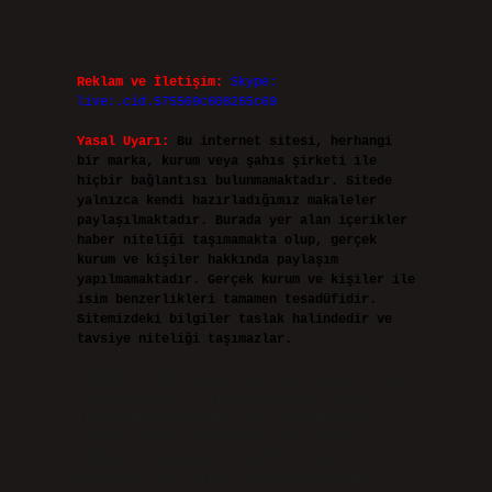
Reklam ve İletişim:
Skype:
live:.cid.575569c608265c69
Yasal Uyarı:
Bu internet sitesi, herhangi
bir marka, kurum veya şahıs şirketi ile
hiçbir bağlantısı bulunmamaktadır. Sitede
yalnızca kendi hazırladığımız makaleler
paylaşılmaktadır. Burada yer alan içerikler
haber niteliği taşımamakta olup, gerçek
kurum ve kişiler hakkında paylaşım
yapılmamaktadır. Gerçek kurum ve kişiler ile
isim benzerlikleri tamamen tesadüfidir.
Sitemizdeki bilgiler taslak halindedir ve
tavsiye niteliği taşımazlar.
Sitemiz, 5651 Sayılı Kanun gereğince Bilgi
Teknolojileri ve İletişim Kurumu (BTK)
tarafından onaylanmış bir Yer Sağlayıcı
olarak hizmet vermektedir. Bu nedenle,
sitedeki içerikleri proaktif olarak
denetleme veya araştırma yükümlülüğümüz