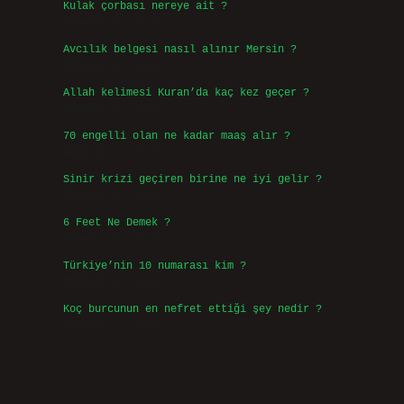
Kulak çorbası nereye ait ?
Ağustos 6, 2026
Avcılık belgesi nasıl alınır Mersin ?
Ağustos 5, 2026
Allah kelimesi Kuran’da kaç kez geçer ?
Ağustos 3, 2026
70 engelli olan ne kadar maaş alır ?
Ağustos 3, 2026
Sinir krizi geçiren birine ne iyi gelir ?
Temmuz 31, 2026
6 Feet Ne Demek ?
Temmuz 30, 2026
Türkiye’nin 10 numarası kim ?
Temmuz 29, 2026
Koç burcunun en nefret ettiği şey nedir ?
Temmuz 27, 2026