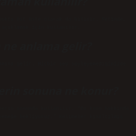
zaman kullanılır?
nokta üst üste olarak da bilinir. Metinde,
 açıklamak için kullanılır.
 ne anlama gelir?
amına gelir. Hiçbir şey söyleyemediğinizde
rin sonuna ne konur?
lerin sonunda kullanılır. “Bu konu hakkında
yemeğe bekliyoruz.” Kelimeler kısaltılmış