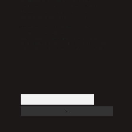
bulunmamaktadır. Ancak, üyelerimiz
yazdıkları içeriklerin sorumluluğunu
taşımakta olup, siteye üye olarak bu
sorumluluğu kabul etmiş sayılırlar.
Hukuka ve yasal düzenlemelere aykırı
olduğunu düşündüğünüz içerikleri,
backlinkpanelicomtr@gmail.com
adresine
bildirmeniz halinde, ilgili içerikler yasal
süre içerisinde sitemizden kaldırılacaktır.
Arama