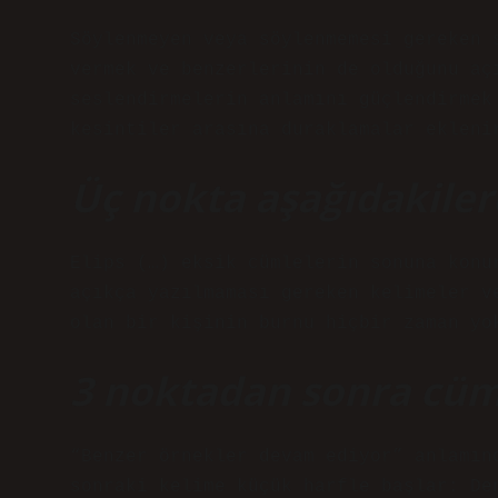
Söylenmeyen veya söylenmemesi gereken 
vermek ve benzerlerinin de olduğunu aç
seslendirmelerin anlamını güçlendirmek
kesintiler arasına duraklamalar ekleni
Üç nokta aşağıdakiler
Elips (…) eksik cümlelerin sonuna konu
açıkça yazılmaması gereken kelimeler v
olan bir kişinin burnu hiçbir zaman yo
3 noktadan sonra cüml
“Benzer örnekler devam ediyor” anlamın
sonraki kelime küçük harfle başlar: De