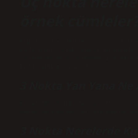
Üç nokta nereler
örnek cümleler
Elipsis (…) – Cümlelerin sonuna, kelim
nokta konur. Örnek: Güneşi gördüğünde 
söylenmeyen veya söylenmemesi gereken 
Tıpkı… gibi görünüyordu.
3 Nokta Yan Yana Ne 
Güncel TDK sözlüğünde “üç nokta” sözcü
sonuna veya başına yan yana konulan no
3 Nokta Nerelerde Kul