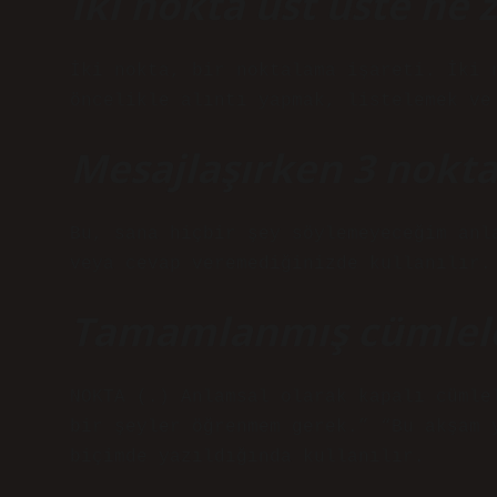
İki nokta üst üste ne 
İki nokta, bir noktalama işareti. İki 
öncelikle alıntı yapmak, listelemek ve
Mesajlaşırken 3 nokta
Bu, sana hiçbir şey söylemeyeceğim anl
veya cevap veremediğinizde kullanılır.
Tamamlanmış cümlele
NOKTA (.) Anlamsal olarak kapalı cümle
bir şeyler öğrenmem gerek.” “Bu akşam 
biçimde yazıldığında kullanılır.