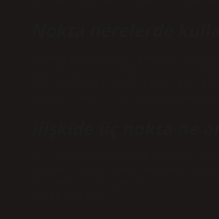
Özön’ün “Büyük Dil Kılavuzu” kitabında
Nokta nerelerde kulla
Dönemin kullanımları: Cümlenin sonuna 
Saatler geçtikçe sokaklara daha da hüz
olan ifadelerin sonuna konur. Bazı kıs
(doktor), Asst. … sırayı belirtmek içi
İlişkide üç nokta ne a
Yaz sezonunun bitmesiyle birlikte üç n
verildi, olaylar devam edecekmiş gibi 
bir cümle, bittiğine dair bir işaret o
ilişki modelidir.