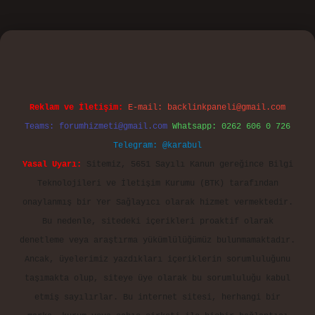
o
Reklam ve İletişim:
E-mail:
backlinkpaneli@gmail.com
Teams:
forumhizmeti@gmail.com
Whatsapp: 0262 606 0 726
Telegram: @karabul
Yasal Uyarı:
Sitemiz, 5651 Sayılı Kanun gereğince Bilgi
Teknolojileri ve İletişim Kurumu (BTK) tarafından
onaylanmış bir Yer Sağlayıcı olarak hizmet vermektedir.
Bu nedenle, sitedeki içerikleri proaktif olarak
denetleme veya araştırma yükümlülüğümüz bulunmamaktadır.
Ancak, üyelerimiz yazdıkları içeriklerin sorumluluğunu
taşımakta olup, siteye üye olarak bu sorumluluğu kabul
etmiş sayılırlar. Bu internet sitesi, herhangi bir