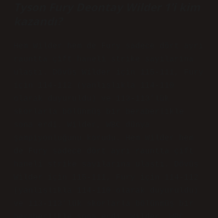
Tyson Fury Deontay Wilder 1’i kim
kazandı?
Hem Wilder hem de Fury sadece dört ayrı
rauntta çift haneli strike sayılarına
ulaştı. Dövüş Wilder için 115-111, Fury
için 114-112 (yanlışlıkla 114-110
olarak duyuruldu) ve 113-113’lük
skorlarla bölünmüş bir beraberlikle
sona erdi. Wilder, WBC dünya
şampiyonluğunu korudu. Hem Wilder hem
de Fury sadece dört ayrı rauntta çift
haneli strike sayılarına ulaştı. Dövüş
Wilder için 115-111, Fury için 114-112
(yanlışlıkla 114-110 olarak duyuruldu)
ve 113-113’lük skorlarla bölünmüş bir
beraberlikle sona erdi. Wilder, WBC