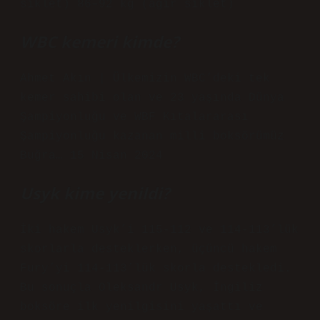
sıklet) 86–92 kg (ağır sıklet)
WBC kemeri kimde?
Ahmet Akın | Ülkemizin WBC’deki tek
kemer sahibi olan ve 23 yaşında Dünya
Şampiyonluğu ve WBF Kıtalararası
Şampiyonluğu kazanan milli boksörümüz
Buğra… 15 Nisan 2024
Usyk kime yenildi?
İki hakem Usyk’i 115-112 ve 114-113’lük
skorlarla desteklerken, üçüncü hakem
Fury’yi 114-113’lük skorla destekledi.
Bu sonuçla Oleksandr Usyk, İngiliz
boksöre ilk yenilgisini yaşattı ve