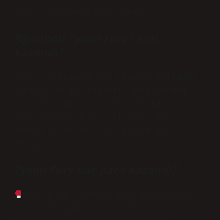
dünya şampiyonluğunu korudu.
Ngannou Tyson Fury’i kim
kazandı?
Fury, tartışmalı bir şekilde bölünmüş
kararla dövüşü kazandı. Hakemlerden
biri maçı Ngannou lehine 95-94 olarak
belirlerken, diğer iki hakem Fury
lehine 96-93 ve 95-94 olarak karar
verdi.
Tyson Fury kaç para kazandı?
Dünya Ağır Sıklet Boks Şampiyonası
finalinde şampiyon olan Ukraynalı