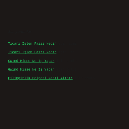
Son yorumlar
Ticari Işlem Faizi Nedir
için
admin
Ticari Işlem Faizi Nedir
için
Efe
Gwınd Hisse Ne Iş Yapar
için
admin
Gwınd Hisse Ne Iş Yapar
için
Bulut
Çilingirlik Belgesi Nasıl Alınır
için
admin