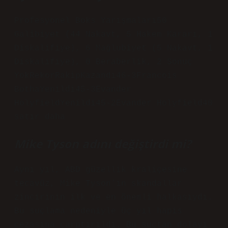
Profesyonel Boks Yarışmaları50
Galibiyet (44 Nakavt, 5 Hakem Kararı, 1
Diskalifiye), 6 Mağlubiyet (5 Nakavt, 1
Diskalifiye), 0 Beraberlik, 2 Sonuç
YokRekorRakipKazandı46-3Francois
BothaYenildi45-3Evander
HolyfieldYenildi45-2Evander Holyfield40
satır daha
Mike Tyson adını değiştirdi mi?
Aynı yıl, ABD güzellik kraliçesine
tecavüz, Mike Tyson’ın skandallar
zincirinin ilk ve en önemli halkasıydı.
Bu suçlama nedeniyle üç yıl hapis
cezasına çarptırıldı. Bu suçtan dolayı