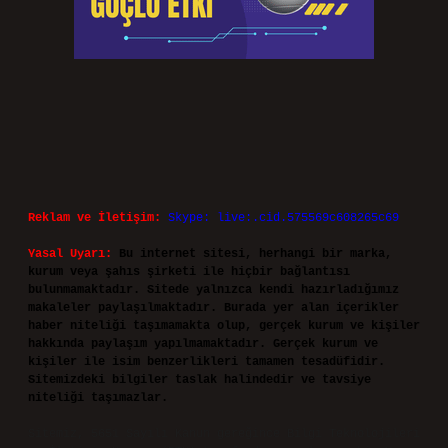
Reklam ve İletişim:
Skype: live:.cid.575569c608265c69
Yasal Uyarı:
Bu internet sitesi, herhangi bir marka,
kurum veya şahıs şirketi ile hiçbir bağlantısı
bulunmamaktadır. Sitede yalnızca kendi hazırladığımız
makaleler paylaşılmaktadır. Burada yer alan içerikler
haber niteliği taşımamakta olup, gerçek kurum ve kişiler
hakkında paylaşım yapılmamaktadır. Gerçek kurum ve
kişiler ile isim benzerlikleri tamamen tesadüfidir.
Sitemizdeki bilgiler taslak halindedir ve tavsiye
niteliği taşımazlar.
Sitemiz, 5651 Sayılı Kanun gereğince Bilgi Teknolojileri