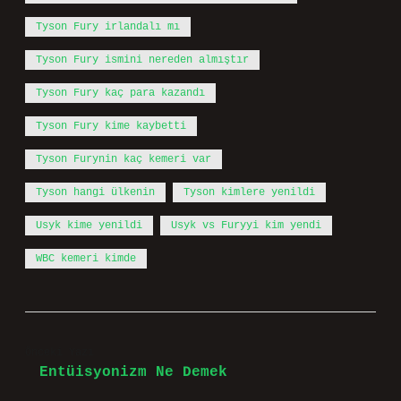
Tyson Fury irlandalı mı
Tyson Fury ismini nereden almıştır
Tyson Fury kaç para kazandı
Tyson Fury kime kaybetti
Tyson Furynin kaç kemeri var
Tyson hangi ülkenin
Tyson kimlere yenildi
Usyk kime yenildi
Usyk vs Furyyi kim yendi
WBC kemeri kimde
Önceki Yazı
Entüisyonizm Ne Demek