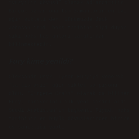
“yüzyılın dövüşü” olarak adlandırılır.
Birçok uzman ona tüm zamanların en iyi
ağır sıkleti der. Günümüzde Jack
Johnson ismi, boks tarihine ilgi duyan
sıkı boks hayranları tarafından
bilinmektedir.
Fury kime yenildi?
Oleksandr Usyk, Tyson Fury’yi yenerek
“tartışmasız” ağır sıklet şampiyonu
oldu. “Çingene Kralı” olarak da bilinen
Fury, kariyerinin ilk yenilgisini aldı.
Suudi Arabistan’ın başkenti Riyad, boks
tarihinin en büyük dövüşlerinden birine
ev sahipliği yaptı.