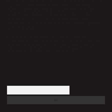
ve İletişim Kurumu (BTK) tarafından onaylanmış bir Yer
Sağlayıcı olarak hizmet vermektedir. Bu nedenle,
sitedeki içerikleri proaktif olarak denetleme veya
araştırma yükümlülüğümüz bulunmamaktadır. Ancak,
üyelerimiz yazdıkları içeriklerin sorumluluğunu
taşımakta olup, siteye üye olarak bu sorumluluğu kabul
etmiş sayılırlar.
Hukuka ve yasal düzenlemelere aykırı olduğunu
düşündüğünüz içerikleri,
backlinkpanelicomtr@gmail.com
adresine bildirmeniz halinde, ilgili içerikler yasal
süre içerisinde sitemizden kaldırılacaktır.
Arama