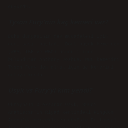
duyurdu.
Tyson Fury’nin kaç kemeri var?
Boks dünyasının dev mücadelesi için
geri sayım başladı. Dört büyük kemerden
(WBA, IBF ve WBO) üçünü elinde
bulunduran Anthony Joshua, WBC kemerini
Tyson Fury’den almak için üç kemerini
ortaya koydu.
Usyk vs Fury’yi kim yendi?
Ukraynalı Oleksandr Usyk, Suudi
Arabistan’ın Riyad kentindeki Kingdom
Arena’da gerçekleşen dövüşte Britanyalı