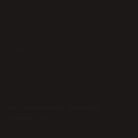
Tyson Fury’yi yenerek tartışmasız dünya
ağır sıklet şampiyonu oldu. 12 raund
sonunda jüri kararı şöyle oldu: Usyk
115-112, Fury 114-113 ve Usyk 114-113.
19 Mayıs 2024 Ukraynalı Oleksandr Usyk,
Suudi Arabistan’ın Riyad kentindeki
Kingdom Arena’da gerçekleşen dövüşte
Britanyalı Tyson Fury’yi yenerek
tartışmasız dünya ağır sıklet şampiyonu
oldu. 12 raund sonunda jüri kararı
şöyle oldu: Usyk 115-112, Fury 114-113
ve Usyk 114-113.
Dünyanın en iyi ağır sıklet
boksörü kim?
Jeffries’e karşı yaptığı dövüş