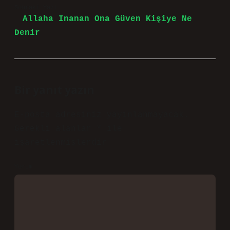
Sonraki Yazı
Allaha Inanan Ona Güven Kişiye Ne
Denir
Bir yanıt yazın
E-posta adresiniz yayınlanmayacak.
Gerekli alanlar
*
ile
işaretlenmişlerdir
Yorum