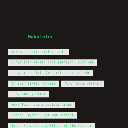
erken doğdu ve sadece 450 gr
ağırlığındaydı.
Tarih:
Makaleler
Boksta en ağır sıklet nedir
Dünya ağır sıklet boks şampiyonu 2024 kim
Dünyanın en iyi ağır sıklet boksörü kim
En ağır sıklet hangisi
Fury hangi ülkenin
Fury kime yenildi
Mike Tyson adını değiştirdi mi
Ngannou Tyson Furyi kim kazandı
Tyson Fury Deontay Wilder 1i kim kazandı