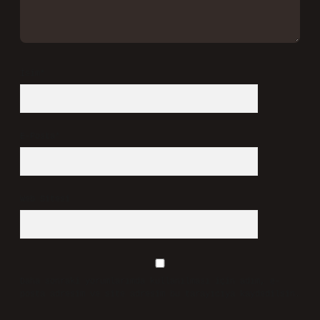
İsim*
E-Posta*
Web Sitesi
Daha sonraki yorumlarımda kullanılması için adım, e-
posta adresim ve site adresim bu tarayıcıya kaydedilsin.