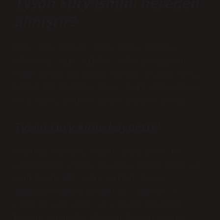
Tyson Fury ismini nereden
almıştır?
Fury’nin babası John Fury, oğluna
efsanevi ağır sıklet boks şampiyonu
Mike Tyson’ın adını verdi. Tyson Fury,
bizim görüşümüze göre, boks dünyasının
en ilginç isimlerinden birine sahip.
Tyson Fury kime kaybetti?
Deontay Wilder, Pazar günü DMAX’te
yayınlanan yılın maçında Tyson Fury’ye
yenilerek WBC ağır sıklet dünya
şampiyonluğunu kaybetti. Boksör 7.
rauntta pes etti ve ringde giydiği
kostüm yüzünden dövüşü kaybettiğini