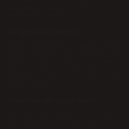
Oleksandr Usyk 105 milyon dolar
kazanırken, elenen Tyson Fury ise 45
milyon dolar kazandı.
En ağır sıklet hangisi?
Profesyonel boksörlerin minimum sıklet
yani en düşük sıklette 48 kilodan fazla
olmalarına izin verilmez; 91 kilodan
fazla olan boksörler ağır sıklet olarak
kabul edilir. Ağır sıklette bir ağırlık
sınırı yoktur.
Boksta en ağır sıklet nedir?
71–75 kg (orta sıklet) 75–80 kg (hafif
ağır sıklet) 80–86 kg (orta ağır