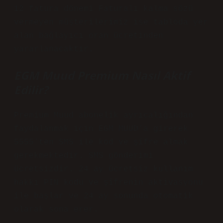
12 fatura dönemi Faturalı kalma sözü
vermeyen müşterilerimiz ise tabloda yer
alan bağlayıcı oran ücretinden
yararlanacaktır.
EGM Muud Premium Nasıl Aktif
Edilir?
Premium Muud abonelik ayrıcalığından
faydalanmak için EGM MUUD’a girerek
5555’ten SMS ile kod ve şifre almak
gerekmektedir. SMS gönderimi
ücretsizdir. 24 ay ücretsiz kullanım
hakkı PIN kodu ve şifrenin aktivasyonu
ile başlar ve 24 ay sonunda otomatik
olarak sona erer.