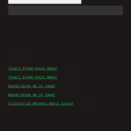
Son yorumlar
Ticari Işlem Faizi Nedir
için
admin
Ticari Işlem Faizi Nedir
için
Efe
Gwınd Hisse Ne Iş Yapar
için
admin
Gwınd Hisse Ne Iş Yapar
için
Bulut
Çilingirlik Belgesi Nasıl Alınır
için
admin