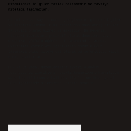
Sitemizdeki bilgiler taslak halindedir ve tavsiye
niteliği taşımazlar.
Sitemiz, 5651 Sayılı Kanun gereğince Bilgi Teknolojileri
ve İletişim Kurumu (BTK) tarafından onaylanmış bir Yer
Sağlayıcı olarak hizmet vermektedir. Bu nedenle,
sitedeki içerikleri proaktif olarak denetleme veya
araştırma yükümlülüğümüz bulunmamaktadır. Ancak,
üyelerimiz yazdıkları içeriklerin sorumluluğunu
taşımakta olup, siteye üye olarak bu sorumluluğu kabul
etmiş sayılırlar.
Hukuka ve yasal düzenlemelere aykırı olduğunu
düşündüğünüz içerikleri,
backlinkpanelicomtr@gmail.com
adresine bildirmeniz halinde, ilgili içerikler yasal
süre içerisinde sitemizden kaldırılacaktır.
Arama