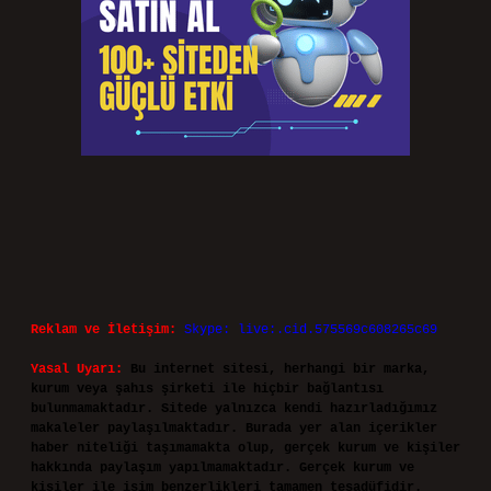
Reklam ve İletişim:
Skype: live:.cid.575569c608265c69
Yasal Uyarı:
Bu internet sitesi, herhangi bir marka,
kurum veya şahıs şirketi ile hiçbir bağlantısı
bulunmamaktadır. Sitede yalnızca kendi hazırladığımız
makaleler paylaşılmaktadır. Burada yer alan içerikler
haber niteliği taşımamakta olup, gerçek kurum ve kişiler
hakkında paylaşım yapılmamaktadır. Gerçek kurum ve
kişiler ile isim benzerlikleri tamamen tesadüfidir.