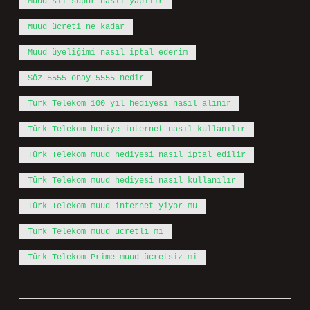
Muud sil süpür nasıl yapılır
Muud ücreti ne kadar
Muud üyeliğimi nasıl iptal ederim
Söz 5555 onay 5555 nedir
Türk Telekom 100 yıl hediyesi nasıl alınır
Türk Telekom hediye internet nasıl kullanılır
Türk Telekom muud hediyesi nasıl iptal edilir
Türk Telekom muud hediyesi nasıl kullanılır
Türk Telekom muud internet yiyor mu
Türk Telekom muud ücretli mi
Türk Telekom Prime muud ücretsiz mi