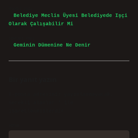
Önceki Yazı
Belediye Meclis Üyesi Belediyede Işçi
Olarak Çalışabilir Mi
Sonraki Yazı
Geminin Dümenine Ne Denir
Bir yanıt yazın
E-posta adresiniz yayınlanmayacak.
Gerekli alanlar
*
ile
işaretlenmişlerdir
Yorum