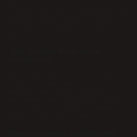
bir servistir. Ücretsiz üyelik
kullanıcıları aylık 1.000 yerel şarkıyı
dinleyebilirken; premium üyelik tüm
şarkıları sınırsız dinleme imkânı
sunar.
Türk Telekom Prime muud
ücretsiz mi?
Türk Telekom Prime üyesi olun, belirli
Prime planlarında geçerli 24 ay boyunca
ücretsiz Muud Premium, Tivibu Go ve
Türk Telekom WIFI’ın keyfini çıkarın!
Kampanyadan yararlanmak için PRIME
DIJITAL yazıp 5555’e gönderin.
Muud internetsiz kullanılır mı?