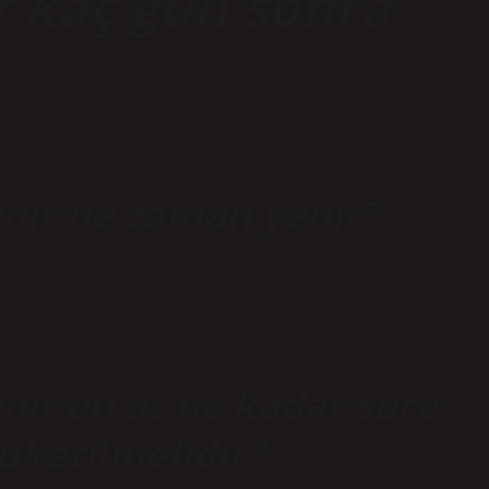
r kaç gün sonra
 az üç ay saklandıktan sonra tüketilmelidir.
ynir ne zaman yenir?
n tüketilmeden önce 4 ay bekletilmesini
çiğ sütten yapılıyor ve bu hiçbir zarar
bekletilme süresi önemli.
nir en az ne kadar süre
üketilmelidir?