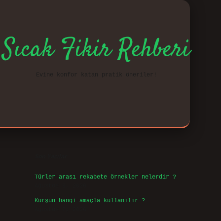
Sıcak Fikir Rehberi
Evine konfor katan pratik öneriler!
Sidebar
vd.cas
Son Yazılar
Türler arası rekabete örnekler nelerdir ?
Ağustos 9, 2026
Kurşun hangi amaçla kullanılır ?
Ağustos 7, 2026