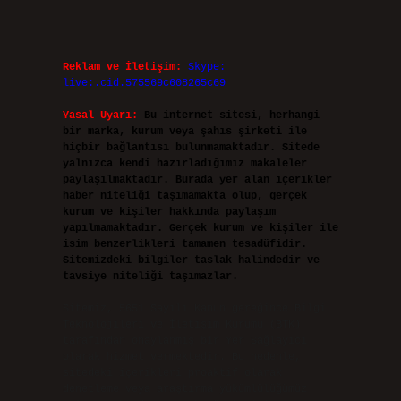
Reklam ve İletişim:
Skype:
live:.cid.575569c608265c69
Yasal Uyarı:
Bu internet sitesi, herhangi
bir marka, kurum veya şahıs şirketi ile
hiçbir bağlantısı bulunmamaktadır. Sitede
yalnızca kendi hazırladığımız makaleler
paylaşılmaktadır. Burada yer alan içerikler
haber niteliği taşımamakta olup, gerçek
kurum ve kişiler hakkında paylaşım
yapılmamaktadır. Gerçek kurum ve kişiler ile
isim benzerlikleri tamamen tesadüfidir.
Sitemizdeki bilgiler taslak halindedir ve
tavsiye niteliği taşımazlar.
Sitemiz, 5651 Sayılı Kanun gereğince Bilgi
Teknolojileri ve İletişim Kurumu (BTK)
tarafından onaylanmış bir Yer Sağlayıcı
olarak hizmet vermektedir. Bu nedenle,
sitedeki içerikleri proaktif olarak
denetleme veya araştırma yükümlülüğümüz