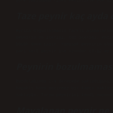
göre yapışmama riski kesinlikle yok di
Taze peynir kaç ayda 
Ayrıca olgunlaşmanın farklı aşamaların
peynirin su içeriği, tuz içeriği, enzi
büyük önem taşır. Yumuşak peynirin olg
yarı sert peynir ise uzundur (3-12 ay)
Peynirin bozulmaması
Buzdolabında 2-4 derecede sakladığınız
kapaklı hava geçirmez bir kapta saklay
saklayın. Turşu peynirini kendi suyund
Mayalanan peynir ne 