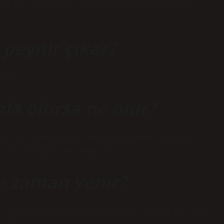
nirin, ambalajı açılmadığı takdirde bir
 peynir çıkar?
yor.
la olursa ne olur?
ur. Bu sadece enzimlerin üründe kalması
eşitliliğini de değiştirir.
e zaman yenir?
a sorunsuz tüketebilirsiniz. Kaynamış süte