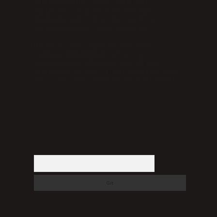
bulunmamaktadır. Ancak, üyelerimiz
yazdıkları içeriklerin sorumluluğunu
taşımakta olup, siteye üye olarak bu
sorumluluğu kabul etmiş sayılırlar.
Hukuka ve yasal düzenlemelere aykırı
olduğunu düşündüğünüz içerikleri,
backlinkpanelicomtr@gmail.com
adresine
bildirmeniz halinde, ilgili içerikler yasal
süre içerisinde sitemizden kaldırılacaktır.
Arama