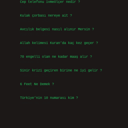
Cep telefonu ivmeölçer nedir ?
Ağustos 6, 2026
Kulak çorbası nereye ait ?
Ağustos 6, 2026
Avcılık belgesi nasıl alınır Mersin ?
Ağustos 5, 2026
Allah kelimesi Kuran’da kaç kez geçer ?
Ağustos 3, 2026
70 engelli olan ne kadar maaş alır ?
Ağustos 3, 2026
Sinir krizi geçiren birine ne iyi gelir ?
Temmuz 31, 2026
6 Feet Ne Demek ?
Temmuz 30, 2026
Türkiye’nin 10 numarası kim ?
Temmuz 29, 2026