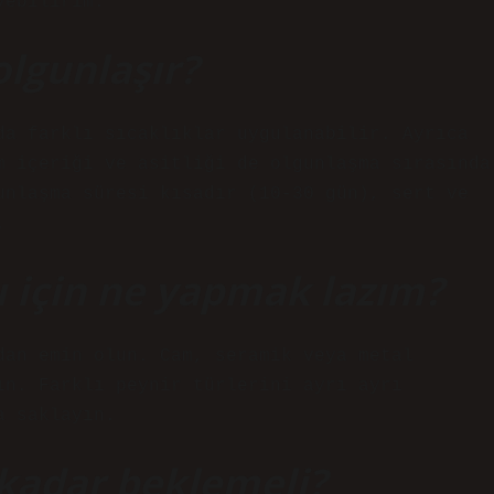
yebilirim.
olgunlaşır?
da farklı sıcaklıklar uygulanabilir. Ayrıca
m içeriği ve asitliği de olgunlaşma sırasında
unlaşma süresi kısadır (10-30 gün), sert ve
.
 için ne yapmak lazım?
dan emin olun. Cam, seramik veya metal
ın. Farklı peynir türlerini ayrı ayrı
a saklayın.
kadar beklemeli?