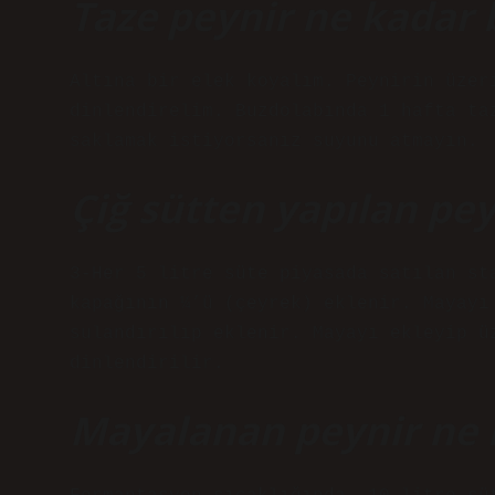
Taze peynir ne kadar 
Altına bir elek koyalım. Peynirin üzer
dinlendirelim. Buzdolabında 1 hafta ta
saklamak istiyorsanız suyunu atmayın.
Çiğ sütten yapılan pey
3-Her 5 litre süte piyasada satılan st
kapağının ¼’ü (çeyrek) eklenir. Mayayı
sulandırılıp eklenir. Mayayı ekleyip ü
dinlendirilir.
Mayalanan peynir ne 