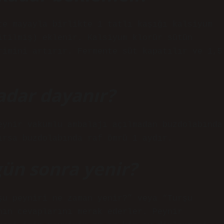
te mayayla birlikte 1 tatlı kaşığı kalsiyum
itilmiş) eklenir. Kalsiyum klorür sütün
rimini artırır. Fermente süt kapatılır ve 1,5
adar dayanır?
eynir vakumlu ambalajı açılmadan buzdolabında
ırsa buzdolabında raf ömrü 1 aydır.
ün sonra yenir?
şu peyniri ne zaman yenir?” veya “Turşu
nın cevaplarını merak ederler. Peynir