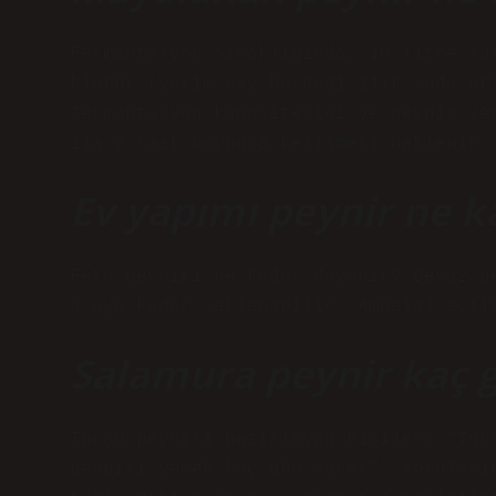
Fermantasyon sıcaklığında, 10 litre sü
klorür (yarım çay bardağı ılık suda er
fermantasyon kapasitesini ve peynir ve
ila 2 saat boyunca kesilmesi beklenir.
Ev yapımı peynir ne k
Feta peyniri ne kadar dayanır? Beyaz p
6 aya kadar saklanabilir. Ambalaj açıl
Salamura peynir kaç g
Turşu peyniri hazırlayan kişiler: “Tur
peyniri yemek kaç gün sürer?” soruları