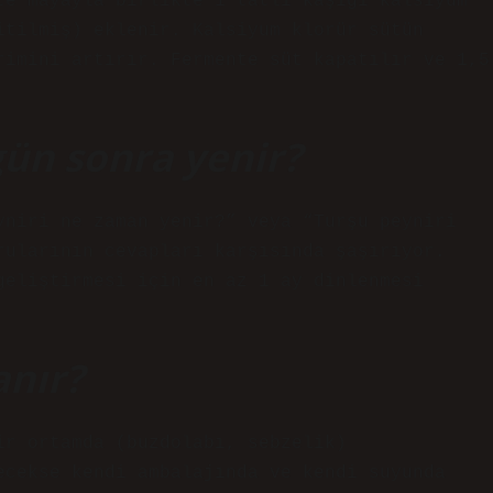
te mayayla birlikte 1 tatlı kaşığı kalsiyum
itilmiş) eklenir. Kalsiyum klorür sütün
rimini artırır. Fermente süt kapatılır ve 1,5
ün sonra yenir?
yniri ne zaman yenir?” veya “Turşu peyniri
rularının cevapları karşısında şaşırıyor.
geliştirmesi için en az 1 ay dinlenmesi
anır?
ir ortamda (buzdolabı, sebzelik)
cekse kendi ambalajında ​​ve kendi suyunda