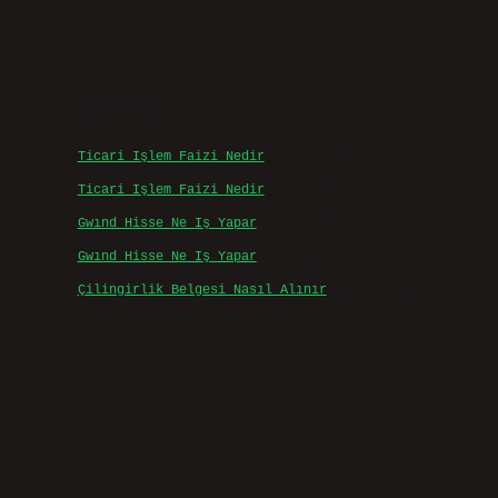
Son yorumlar
Ticari Işlem Faizi Nedir
için
admin
Ticari Işlem Faizi Nedir
için
Efe
Gwınd Hisse Ne Iş Yapar
için
admin
Gwınd Hisse Ne Iş Yapar
için
Bulut
Çilingirlik Belgesi Nasıl Alınır
için
admin