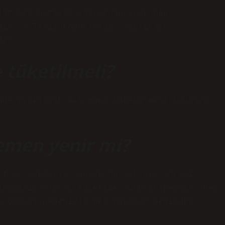
lük bir bekleme süresinin ardından
dir. * Temiz koşullarda, sağlıklı
dır.
 tüketilmeli?
nde (yaklaşık 4-5 gün) tüketilmesi tavsiye
hemen yenir mi?
rt ay saklanır. Ancak bu saklama süresi
laşmamış olarak tüketime sunulan peynir, hem
a olması nedeniyle pek popüler değildir.