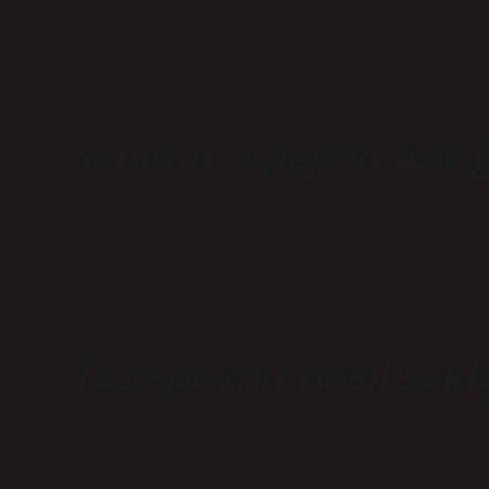
Fermantasyon sıcaklığında, 10 litre sü
klorür (yarım çay bardağı ılık suda er
fermantasyon kapasitesini ve peynir ve
ila 2 saat boyunca kesilmesi beklenir.
Salamura peynir kaç g
Turşu peyniri hazırlayanlar: “Turşu pe
kaç gün sonra yenir?” diye soruyor. So
Tuzlandıktan sonra peynirin aromasını 
gerekiyor.
Taze peynir nasıl sakl
Tüm peynirler +4 derecede ve ışıksız b
saklanmalıdır. Peynir hemen tüketilmeye