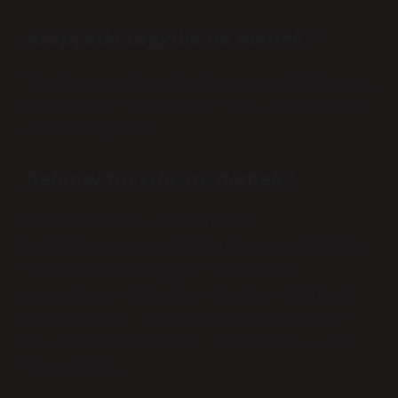
Arapçada tayyibe ne demek?
Tayyip veya Tayyib (Arapça: طيب) Arapça
kökenli bir isim olup “iyi, güzel, hoş”
anlamına gelir.
Kelimei tayyibe ne demek?
İslam’ın dini ve bilimsel
koleksiyonudur. Ebu’l-Ula Zeynelabidin
tarafından iki yayın döneminde
yayınlanan “İslam’ın dini ve bilimsel
dergisi”dir: 2. Cemaziyalevvel 1330 –
12. Receb 1331 ve 5. Nisan 1328 – 30.
Mayıs 1329.