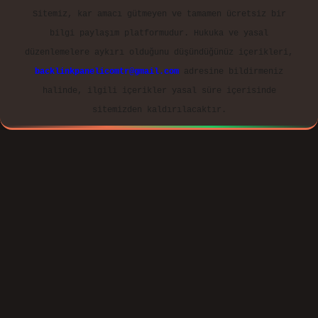
Reklam ve İletişim:
E-mail:
backlinkpaneli@gmail.com
Teams:
forumhizmeti@gmail.com
Whatsapp: 0262 606 0 726
Telegram: @karabul
Yasal Uyarı:
Sitemiz, 5651 Sayılı Kanun gereğince Bilgi
Teknolojileri ve İletişim Kurumu (BTK) tarafından
onaylanmış bir Yer Sağlayıcı olarak hizmet vermektedir.
Bu nedenle, sitedeki içerikleri proaktif olarak
denetleme veya araştırma yükümlülüğümüz bulunmamaktadır.
Ancak, üyelerimiz yazdıkları içeriklerin sorumluluğunu
taşımakta olup, siteye üye olarak bu sorumluluğu kabul
etmiş sayılırlar. Bu internet sitesi, herhangi bir
marka, kurum veya şahıs şirketi ile hiçbir bağlantısı
bulunmamaktadır. Sitede yalnızca kendi hazırladığımız
makaleler paylaşılmaktadır. Burada yer alan içerikler
haber niteliği taşımamakta olup, gerçek kurum ve kişiler
hakkında paylaşım yapılmamaktadır. Gerçek kurum ve