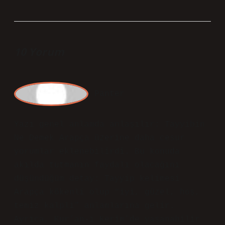
10 Yorum
Pa
nter
Yazı genel anlamda anlaşılır; Tayyibin
Ne Demek Arapça üzerine daha cesur
yorumlar eklenebilirdi. Bu konuda
akılda tutmanın faydalı olacağını
düşündüğüm detay: Tayyip kelimesi
Arapça kökenli olup “iyi, güzel, hoş,