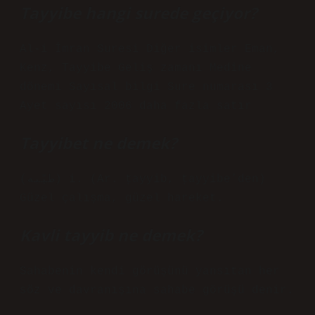
Tayyibe hangi surede geçiyor?
Al-i İmran Suresi Diğer isimler Eman,
Kenz, Tayyibe Geliş zamanı Medine
dönemi Sayısal bilgi Sure numarası 3
Ayet sayısı 2006 daha fazla satır
Tayyibet ne demek?
(ﻃﻴّﺒﻪ) i. (Ar. ṭayyib, ṭayyibe’den)
Güzel çalışma, güzel hareket.
Kavli tayyib ne demek?
Sahabenin kendi görüşünü yansıtan her
söz ve davranışına sahabe görüşü denir.