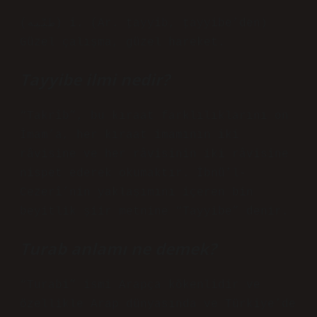
(ﻃﻴّﺒﻪ) i. (Ar. ṭayyib, ṭayyibe’den)
Güzel çalışma, güzel hareket.
Tayyibe ilmi nedir?
“Takrîb”, bu kıraat farklılıklarını on
İmam’a, her kıraat imamının iki
râvisine ve her râvisinin iki râvisine
nispet ederek okumaktır. İbnü’l-
Cezerî’nin yaklaşımını içeren bin
beyitlik şiir metnine “Tayyibe” denir.
Turab anlamı ne demek?
“Turabi” ismi Arapça kökenlidir ve
özellikle Arap dünyasında ve Türkiye’de