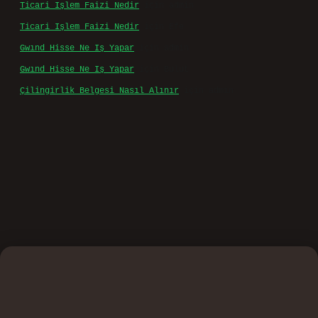
etmiş sayılırlar.
Hukuka ve yasal düzenlemelere aykırı olduğunu
düşündüğünüz içerikleri,
backlinkpanelicomtr@gmail.com
adresine bildirmeniz halinde, ilgili içerikler yasal
süre içerisinde sitemizden kaldırılacaktır.
Arama
Son yorumlar