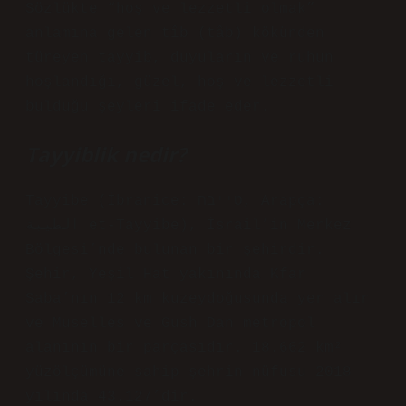
Sözlükte “hoş ve lezzetli olmak”
anlamına gelen tîb (tâb) kökünden
türeyen tayyib, duyuların ve ruhun
hoşlandığı, güzel, hoş ve lezzetli
bulduğu şeyleri ifade eder.
Tayyiblik nedir?
Tayyibe (İbranice: טייבה, Arapça:
الطيبة et-Tayyibe), İsrail’in Merkez
Bölgesi’nde bulunan bir şehirdir.
Şehir, Yeşil Hat yakınında Kfar
Saba’nın 12 km kuzeydoğusunda yer alır
ve Muselles ve Gush Dan metropol
alanının bir parçasıdır. 18.662 km²
yüzölçümüne sahip şehrin nüfusu 2018
yılında 43.127’dir.