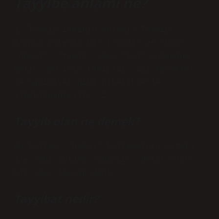
Tayyibe anlamı ne?
1. Tayyip isminin anlamı: Tayyip,
Arapça kökenli bir isimdir ve “hoş”,
“güzel”, “temiz” veya “iyi” anlamına
gelir. Bu isim temizlik, iyi karakter
ve samimiyet gibi niteliklerle
ilişkilendirilir. 2.
Tayyib olan ne demek?
Bu kelime, “helal” kelimesinin sıfatı
ile aynı anlama sahiptir. Helal olan
bir şeye tayyib denir.
Tayyibat nedir?