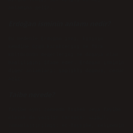
Ayrıca temiz, saf kalpli ve hoş
anlamına gelir.
Erdoğan isminin anlamı nedir?
Bu nedenle Erdoğan ismi, kişinin
kendine özgü karakterini ve Türk
kültürünün değerlerini ve doğaya olan
bağlılığını ifade eder. Erdoğan isminin
diğer anlamları: Sağlıklı doğmuş, cesur
aziz.
Taibe nerede?
Tayibe aynı zamanda Taibeh veya Tayiba
olarak da yazılır (Arapça: الطَّيِّبَة‎,
romanlaştırılmış: et-Tayyibe, kelimenin