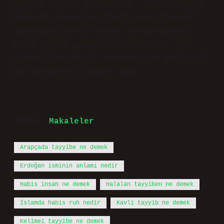
yaygın olarak kullanılır. İsmin Arapça
kökenli olması ve “toz” veya “toprak”
anlamına gelen “turab” kelimesinden
türetilmesi nedeniyle, “Turabi” ismi
genellikle doğal, mütevazı ve yerleşik
bir karakteri temsil eder.
Tarih:
Makaleler
Arapçada tayyibe ne demek
Erdoğan isminin anlamı nedir
Habis insan ne demek
Halalan tayyiben ne demek
İslamda habis ruh nedir
Kavli tayyib ne demek
Kelimei tayyibe ne demek