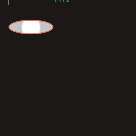
Fikirleriniz yazının
uyumunu
güçlendirdi.
Mayıs 28, 2025
Yanıtla
Yı
ldırım
Tayyibin Ne Demek Arapça kapsamında
sunulan bilgiler açıklayıcı, fakat
çeşitliliği az. Son olarak ben şu
ayrıntıyı önemli buluyorum: Tayyip
kelimesi Arapça kökenli olup “iyi,
güzel, hoş, temiz kalpli” anlamlarına