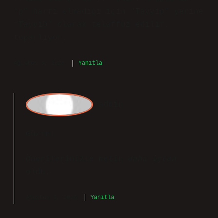
Gü
zin
Tayyibin Ne Demek Arapça konusu açık
bir şekilde ele alınmış, fakat pratik
uygulamalar sınırlı kalmış. Bu bölümde
anlatılanları Tayyip kelimesi Arapça
kökenli olup “iyi, güzel, hoş, temiz
kalpli” anlamlarına gelir. Ayrıca,
Kur’an-ı Kerim’de yaşanabilir ideal bir
toplumun sahip olması gereken
özellikleri anlatırken kullanılan bir
kelime olarak da yer alır. Arapça’da