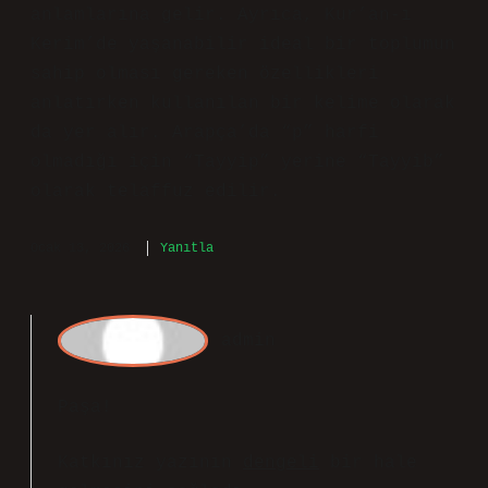
Pa
şa
Tayyibin Ne Demek Arapça anlatımında
kavramsal çerçeve net, pratik yönler
ise geri planda. Daha önce denk
geldiğim bir durumda şöyle olmuştu:
Tayyip kelimesi Arapça kökenli olup
“iyi, güzel, hoş, temiz kalpli”
anlamlarına gelir. Ayrıca, Kur’an-ı
Kerim’de yaşanabilir ideal bir toplumun
sahip olması gereken özellikleri
anlatırken kullanılan bir kelime olarak