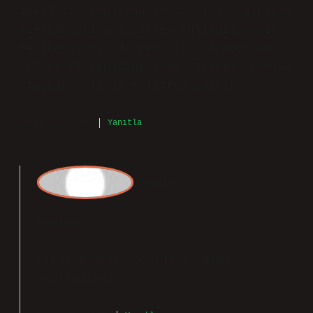
temiz kalpli” anlamlarına gelir.
Ayrıca, Kur’an-ı Kerim’de yaşanabilir
ideal bir toplumun sahip olması gereken
özellikleri anlatırken kullanılan bir
kelime olarak da yer alır. Arapça’da
“p” harfi olmadığı için “Tayyip” yerine
“Tayyib” olarak telaffuz edilir.
Mayıs 28, 2025
Yanıtla
a
dmin
Panter!