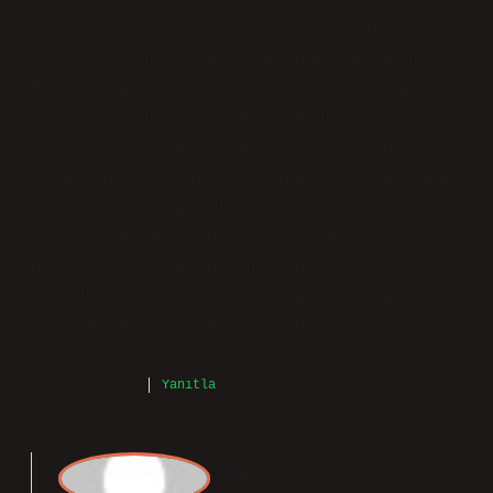
Ekim 9, 2025
Yanıtla
Ti
ryaki
Tayyibin Ne Demek Arapça kapsamında
sunulan bilgiler açıklayıcı, fakat
çeşitliliği az. Alt metinde sürekli
Tayyip kelimesi Arapça kökenli olup
“iyi, güzel, hoş, temiz kalpli”
anlamlarına gelir. Ayrıca, Kur’an-ı
Kerim’de yaşanabilir ideal bir toplumun
sahip olması gereken özellikleri