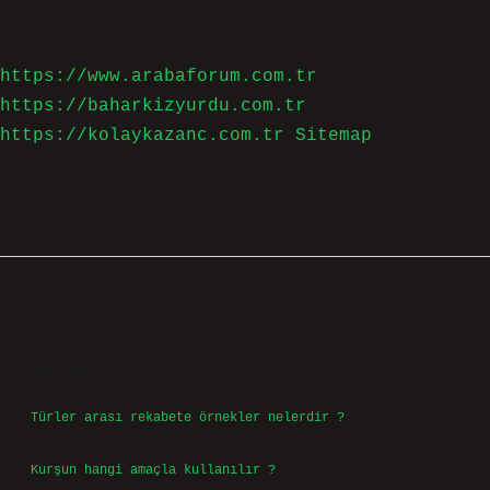
E-Posta*
Web Sitesi
Daha sonraki yorumlarımda kullanılması için adım, e-
posta adresim ve site adresim bu tarayıcıya kaydedilsin.
10 - 4 kaçtır?
*