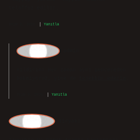
gelir. Ayrıca, Kur’an-ı Kerim’de
yaşanabilir ideal bir toplumun sahip
olması gereken özellikleri anlatırken
kullanılan bir kelime olarak da yer
alır. Arapça’da “p” harfi olmadığı için
“Tayyip” yerine “Tayyib” olarak
telaffuz edilir.
Ekim 9, 2025
Yanıtla
a
dmin
Yıldırım! Her zaman aynı pencereden
bakmıyoruz, yine de
teşekkür ederim
.