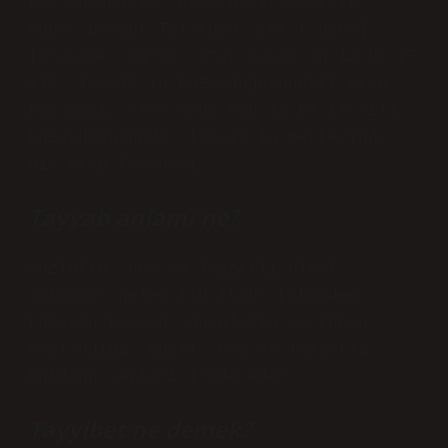
tam anlamıyla “gece/hayırseverlik”,
Güney Levant Talafuzu: [etˈtˤɑjbe];
İbranice: טַיִּבָּה), Kfar Sabas’ın 12 km (7
mil) İsrail’in kuzeydoğusundaki Arap
kasabası, Kfar Saba’nın 12 km (7 mil)
kuzeydoğusunda, İsrail’in merkezinde
bir Arap kasabası.
Tayyab anlamı ne?
Sözlükte “hoş ve lezzetli olmak”
anlamına gelen tîb (tâb) kökünden
türeyen tayyab, duyuların ve ruhun
hoşlandığı, güzel, hoş ve lezzetli
bulduğu şeyleri ifade eder.
Tayyibet ne demek?