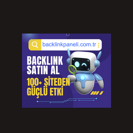
Kurşun hangi amaçla kullanılır ?
Ağustos 7, 2026
Cep telefonu ivmeölçer nedir ?
Ağustos 6, 2026
Kulak çorbası nereye ait ?
Ağustos 6, 2026
Avcılık belgesi nasıl alınır Mersin ?
Ağustos 5, 2026
Allah kelimesi Kuran’da kaç kez geçer ?
Ağustos 3, 2026
70 engelli olan ne kadar maaş alır ?
Ağustos 3, 2026
Sinir krizi geçiren birine ne iyi gelir ?
Temmuz 31, 2026
6 Feet Ne Demek ?
Temmuz 30, 2026
Türkiye’nin 10 numarası kim ?
Temmuz 29, 2026