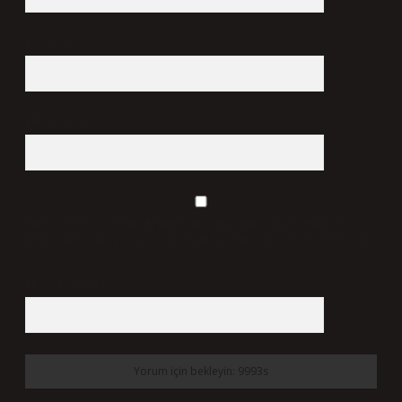
Bir yanıt yazın
E-posta adresiniz yayınlanmayacak.
Gerekli alanlar
*
ile
işaretlenmişlerdir
Yorum
İsim*