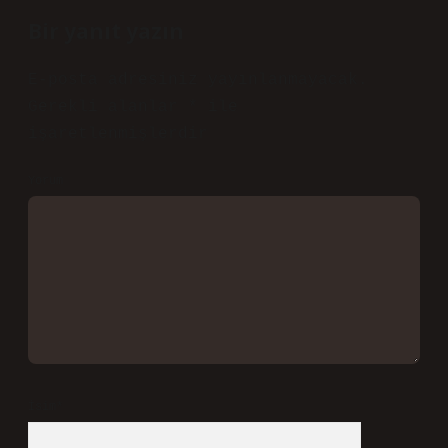
“p” harfi olmadığı için “Tayyip” yerine
“Tayyib” olarak telaffuz edilir.
toparlıyor.
Ağustos 3, 2026
Yanıtla
a
dmin
Güzin!
Önerilerinizle metin
daha içten
oldu.
Ağustos 3, 2026
Yanıtla