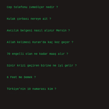
https://www.arabaforum.com.tr
https://baharkizyurdu.com.tr
https://kolaykazanc.com.tr
Sitemap
Sidebar
Son Yazılar
Türler arası rekabete örnekler nelerdir ?
Ağustos 9, 2026