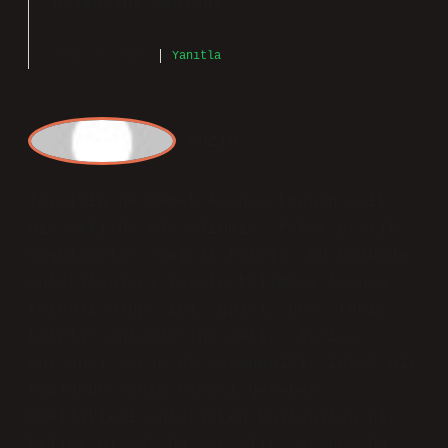
da yer alır. Arapça’da “p” harfi
olmadığı için “Tayyip” yerine “Tayyib”
olarak telaffuz edilir.
Ocak 13, 2026
Yanıtla
a
dmin
Paşa!
Katkınız yazının
dengeli
bir hale
gelmesini sağladı.
Ocak 13, 2026
Yanıtla