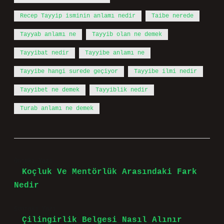
Recep Tayyip isminin anlamı nedir
Taibe nerede
Tayyab anlamı ne
Tayyib olan ne demek
Tayyibat nedir
Tayyibe anlamı ne
Tayyibe hangi surede geçiyor
Tayyibe ilmi nedir
Tayyibet ne demek
Tayyiblik nedir
Turab anlamı ne demek
Önceki Yazı
Koçluk Ve Mentörlük Arasındaki Fark
Nedir
Sonraki Yazı
Çilingirlik Belgesi Nasıl Alınır