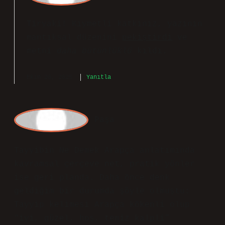
anlatırken kullanılan bir kelime olarak
da yer alır. Arapça’da “p” harfi
olmadığı için “Tayyip” yerine “Tayyib”
olarak telaffuz edilir. hissediliyor.
Ekim 20, 2025
Yanıtla
a
dmin
Tiryaki! Kıymetli katkınız, yazının
mantıksal düzenini
pekiştirdi
ve
metni
daha bütünlüklü
kıldı.
Ekim 20, 2025
Yanıtla