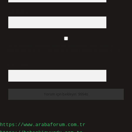
Web Sitesi
Daha sonraki yorumlarımda kullanılması için adım, e-
posta adresim ve site adresim bu tarayıcıya kaydedilsin.
6 + 2 kaçtır?
*
https://www.arabaforum.com.tr