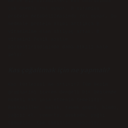
B6 ve B12 vitaminleri kas onarımında
çok önemli rol oynar. B vitamini
protein metabolizmasında rol oynar, bu
nedenle protein alımı arttıkça B
vitaminine olan ihtiyaç artar. B
vitamini folik asitle
birleştirildiğinde daha etkili hale
gelir.
Kas çoğaltmak için ne yapmalı?
Kas kütlesini ne artırır? Tüm besin
gruplarını içeren dengeli bir beslenme
modeli kas inşa etmenin temelidir.
Baklagiller, balık, tavuk göğsü, hindi,
yağsız et, yumurta, avokado, yağlı
tohumlar, tam tahıllar, sebzeler,