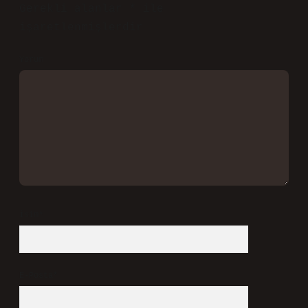
Gerekli alanlar
*
ile
işaretlenmişlerdir
Yorum
İsim*
E-Posta*