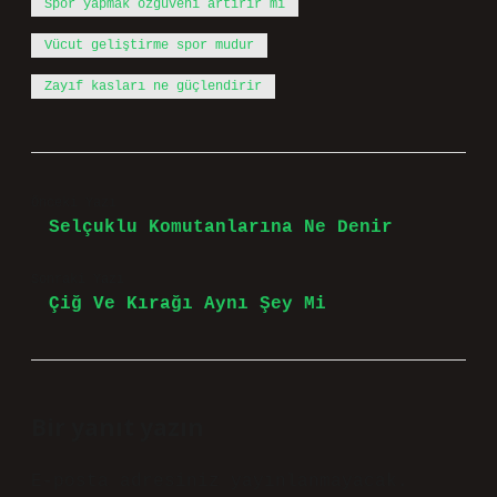
Spor yapmak özgüveni artırır mı
Vücut geliştirme spor mudur
Zayıf kasları ne güçlendirir
Önceki Yazı
Selçuklu Komutanlarına Ne Denir
Sonraki Yazı
Çiğ Ve Kırağı Aynı Şey Mi
Bir yanıt yazın
E-posta adresiniz yayınlanmayacak.