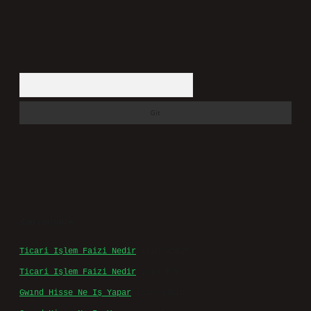
Arama
Son yorumlar
Ticari Işlem Faizi Nedir
için
admin
Ticari Işlem Faizi Nedir
için
Efe
Gwınd Hisse Ne Iş Yapar
için
admin