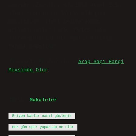
Konunun uzmanları kas inşa etmek için
ideal sürenin 60 dakika olduğunu
belirtiyor. İleri seviye vücut
geliştiriciler hariç herkes için
antrenmanlarını bir saatin altında
tutmak önemlidir.
Tavsiyeli Bağlantılar:
Arap Saçı Hangi
Mevsimde Olur
Tarih:
Makaleler
Eriyen kaslar nasıl güçlenir
Her gün spor yaparsam ne olur