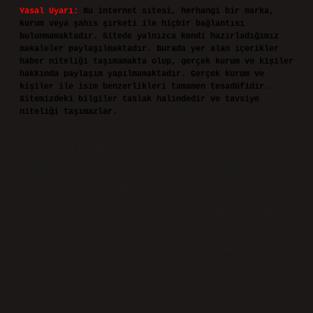
Yasal Uyarı:
Bu internet sitesi, herhangi bir marka,
kurum veya şahıs şirketi ile hiçbir bağlantısı
bulunmamaktadır. Sitede yalnızca kendi hazırladığımız
makaleler paylaşılmaktadır. Burada yer alan içerikler
haber niteliği taşımamakta olup, gerçek kurum ve kişiler
hakkında paylaşım yapılmamaktadır. Gerçek kurum ve
kişiler ile isim benzerlikleri tamamen tesadüfidir.
Sitemizdeki bilgiler taslak halindedir ve tavsiye
niteliği taşımazlar.
Sitemiz, 5651 Sayılı Kanun gereğince Bilgi Teknolojileri
ve İletişim Kurumu (BTK) tarafından onaylanmış bir Yer
Sağlayıcı olarak hizmet vermektedir. Bu nedenle,
sitedeki içerikleri proaktif olarak denetleme veya
araştırma yükümlülüğümüz bulunmamaktadır. Ancak,
üyelerimiz yazdıkları içeriklerin sorumluluğunu
taşımakta olup, siteye üye olarak bu sorumluluğu kabul
etmiş sayılırlar.
Hukuka ve yasal düzenlemelere aykırı olduğunu
düşündüğünüz içerikleri,
backlinkpanelicomtr@gmail.com
adresine bildirmeniz halinde, ilgili içerikler yasal
süre içerisinde sitemizden kaldırılacaktır.