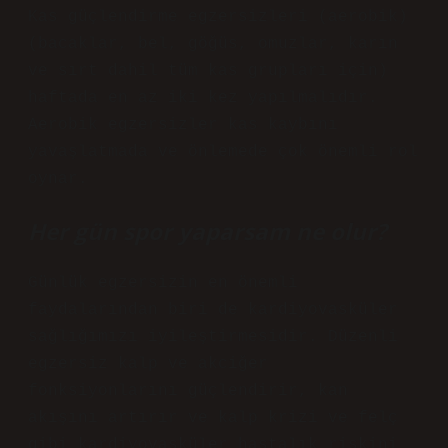
Kas güçlendirme egzersizleri (aerobik)
(bacaklar, bel, göğüs, omuzlar, karın
ve sırt dahil tüm kas grupları için)
haftada en az iki kez yapılmalıdır.
Aerobik egzersizler kas kaybını
yavaşlatmada ve önlemede çok önemli rol
oynar.
Her gün spor yaparsam ne olur?
Günlük egzersizin en önemli
faydalarından biri de kardiyovasküler
sağlığımızı iyileştirmesidir. Düzenli
egzersiz kalp ve akciğer
fonksiyonlarını güçlendirir, kan
akışını artırır ve kalp krizi ve felç
gibi kardiyovasküler hastalık riskini