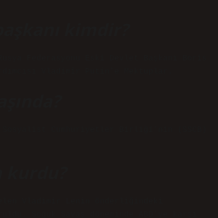
başkanı kimdir?
Rusya Federasyonu Eski Devlet Başkanı Boris
rdımcısı Vladimir Putin’e Mektuplar.
yaşında?
 Sosyalist Cumhuriyetler Birliği’nin (SSCB)
m kurdu?
elen Vladimir Lenin önderliğindeki
ruldu. Soğuk Savaş döneminde ABD’ye karşı