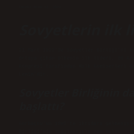
Tarih: Ekim 12, 2024
Sovyetlerin ilk l
21 Mart 1922’de Sovyetler Birliği’ni k
ortaya çıkan ülkenin ilk lideri, 30 Ar
Kongresi tarafından Halk Komiserleri K
Lenin’dir.
Sovyetler Birliğinin d
başlattı?
Gorbaçov’un 1985’te iktidara gelmesiyl
Birliği’nin dağılmasıyla son buldu.