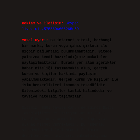
Reklam ve İletişim:
Skype:
live:.cid.575569c608265c69
Yasal Uyarı:
Bu internet sitesi, herhangi
bir marka, kurum veya şahıs şirketi ile
hiçbir bağlantısı bulunmamaktadır. Sitede
yalnızca kendi hazırladığımız makaleler
paylaşılmaktadır. Burada yer alan içerikler
haber niteliği taşımamakta olup, gerçek
kurum ve kişiler hakkında paylaşım
yapılmamaktadır. Gerçek kurum ve kişiler ile
isim benzerlikleri tamamen tesadüfidir.
Sitemizdeki bilgiler taslak halindedir ve
tavsiye niteliği taşımazlar.
Sitemiz, 5651 Sayılı Kanun gereğince Bilgi
Teknolojileri ve İletişim Kurumu (BTK)
tarafından onaylanmış bir Yer Sağlayıcı
olarak hizmet vermektedir. Bu nedenle,
sitedeki içerikleri proaktif olarak
denetleme veya araştırma yükümlülüğümüz