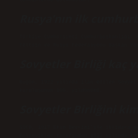
tahminlerde bulundular.
Rusya’nın ilk cumhur
Türkiye Cumhuriyeti Cumhurbaşkanlığı: 
Yeltsin ve Rusya Federasyonu Başkan Ya
Sovyetler Birliği kaç 
Bugün, 1922 yılında ilan edilen Sovyet
kuruluşunun 100. yıldönümü.
Sovyetler Birliğini ki
SSCB, 1917 Ekim Devrimi’yle iktidara g
Bolşevikler tarafından 1922 yılında ku