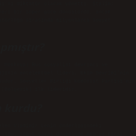
ği’ni diktatör olarak yönetti. Stalin;
keri bir süper güce dönüştürdü, ancak
atörlüğü sırasında milyonlarca Sovyet
apmıştır?
, Moskova) Rus sosyalist devrimci ve
ojinin entelektüel lideri, Ekim Devrimi’nin
sudur. Sovyetler Birliği Komünist Partisi’nin
 (Bolşevik) ilk lideridir.
m kurdu?
elen Vladimir Lenin önderliğindeki
ruldu. Soğuk Savaş döneminde ABD’ye karşı