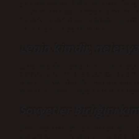
1924’ten ölümüne kadar Sovyetler Birli
Sovyetler Birliği’ni endüstriyel ve as
totaliter politikalar uyguladı ve dikt
vatandaşı hayatını kaybetti.
Lenin kimdir, neler y
22 Nisan 1870, Simbirsk – ö. Ocak 1924
politikacıdır. Marksist-Leninist ideol
lideri ve Sovyetler Birliği’nin kurucu
öncüsü olan Rusya Komünist Partisi’nin
Sovyetler Birliğini ki
SSCB, 1917 Ekim Devrimi’yle iktidara g
Bolşevikler tarafından 1922 yılında ku