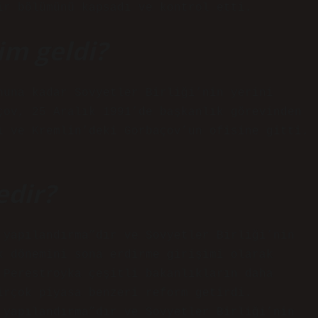
ir bölümünü kapsadı ve kontrol etti.
im geldi?
nuna kadar Sovyetler Birliği’nin yerini
çov, 25 Aralık 1991’de başkanlık görevinden
ı ve Kremlin’deki Gorbaçov’un ofisine gitti.
edir?
 yapılandırma”dır ve Sovyetler Birliği’nin
k dönemini sona erdirme girişimi olarak
 Perestroyka çeşitli bakanlıkların daha
irçok piyasa benzeri reform getirdi.
 yapılandırma”dır ve Sovyetler Birliği’nin