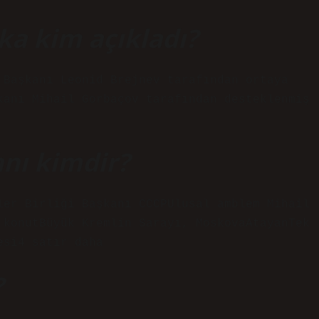
ka kim açıkladı?
 Başkanı Leonid Brejnev tarafından ortaya
kanı Mihail Gorbaçov tarafından desteklenmiş
anı kimdir?
ler Birliği Başkanı СССРUlusal amblem Mihail
 konutBüyük Kremlin Sarayı, MoskovaAtayanTek
esi4 satır daha
?