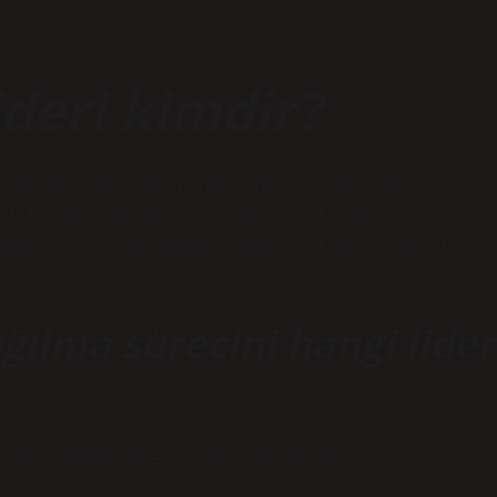
ideri kimdir?
uran Antlaşma’nın imzalanmasından sonra
alık 1922’de Sovyetler Birliği Sovyetler
onseyi Başkanı (Başbakan) seçilen Vladimir
ağılma sürecini hangi lider
e başlayan süreç, 1991’de Sovyetler