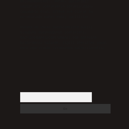
bulunmamaktadır. Ancak, üyelerimiz
yazdıkları içeriklerin sorumluluğunu
taşımakta olup, siteye üye olarak bu
sorumluluğu kabul etmiş sayılırlar.
Hukuka ve yasal düzenlemelere aykırı
olduğunu düşündüğünüz içerikleri,
backlinkpanelicomtr@gmail.com
adresine
bildirmeniz halinde, ilgili içerikler yasal
süre içerisinde sitemizden kaldırılacaktır.
Arama