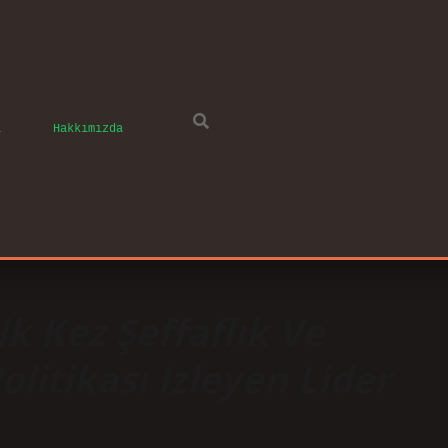
ı
Hakkımızda
lk Kez Şeffaflık Ve
litikası Izleyen Lider