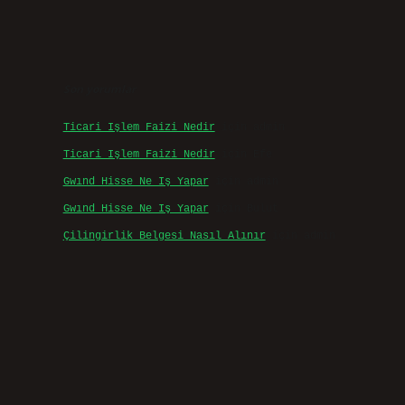
Son yorumlar
Ticari Işlem Faizi Nedir
için
admin
Ticari Işlem Faizi Nedir
için
Efe
Gwınd Hisse Ne Iş Yapar
için
admin
Gwınd Hisse Ne Iş Yapar
için
Bulut
Çilingirlik Belgesi Nasıl Alınır
için
admin