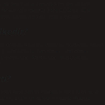
k dönemini sona erdirme girişimi olarak
 Perestroyka çeşitli bakanlıkların daha
irçok piyasa benzeri reform getirdi.
lkedir?
da (Rusya, Belarus, Ukrayna, Moldova), Baltık
a), Kafkaslarda (Gürcistan, Ermenistan,
Türkmenistan, Özbekistan, Kırgızistan,
r.
ti?
ından önce Stalin döneminde öldürülen insan
cılar, 2 ila 60 milyon arasında değişen