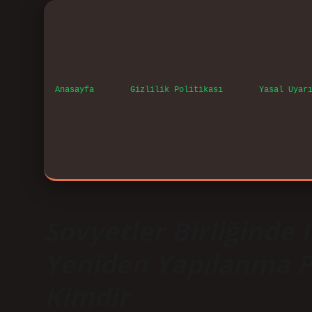
Anasayfa
Gizlilik Politikası
Yasal Uyar
Sovyetler Birliğinde I
Yeniden Yapılanma Po
Kimdir