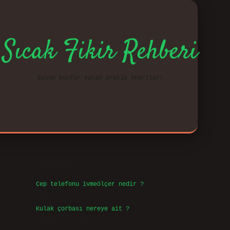
Sıcak Fikir Rehberi
Evine konfor katan pratik öneriler!
Sidebar
vd.casi
Son Yazılar
Cep telefonu ivmeölçer nedir ?
Ağustos 6, 2026
Kulak çorbası nereye ait ?
Ağustos 6, 2026