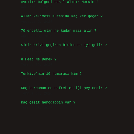
Avcılık belgesi nasıl alınır Mersin ?
Ağustos 5, 2026
Allah kelimesi Kuran’da kaç kez geçer ?
Ağustos 3, 2026
70 engelli olan ne kadar maaş alır ?
Ağustos 3, 2026
Sinir krizi geçiren birine ne iyi gelir ?
Temmuz 31, 2026
6 Feet Ne Demek ?
Temmuz 30, 2026
Türkiye’nin 10 numarası kim ?
Temmuz 29, 2026
Koç burcunun en nefret ettiği şey nedir ?
Temmuz 27, 2026
Kaç çeşit hemoglobin var ?
Temmuz 25, 2026