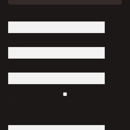
İsim*
E-Posta*
Web Sitesi
Daha sonraki yorumlarımda kullanılması için adım, e-
posta adresim ve site adresim bu tarayıcıya kaydedilsin.
9 - 5 kaçtır?
*