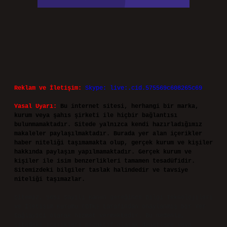
Reklam ve İletişim:
Skype: live:.cid.575569c608265c69
Yasal Uyarı:
Bu internet sitesi, herhangi bir marka,
kurum veya şahıs şirketi ile hiçbir bağlantısı
bulunmamaktadır. Sitede yalnızca kendi hazırladığımız
makaleler paylaşılmaktadır. Burada yer alan içerikler
haber niteliği taşımamakta olup, gerçek kurum ve kişiler
hakkında paylaşım yapılmamaktadır. Gerçek kurum ve
kişiler ile isim benzerlikleri tamamen tesadüfidir.
Sitemizdeki bilgiler taslak halindedir ve tavsiye
niteliği taşımazlar.
Sitemiz, 5651 Sayılı Kanun gereğince Bilgi Teknolojileri
ve İletişim Kurumu (BTK) tarafından onaylanmış bir Yer
Sağlayıcı olarak hizmet vermektedir. Bu nedenle,
sitedeki içerikleri proaktif olarak denetleme veya