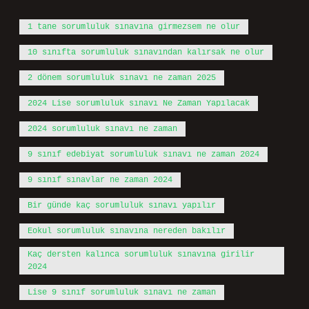
1 tane sorumluluk sınavına girmezsem ne olur
10 sınıfta sorumluluk sınavından kalırsak ne olur
2 dönem sorumluluk sınavı ne zaman 2025
2024 Lise sorumluluk sınavı Ne Zaman Yapılacak
2024 sorumluluk sınavı ne zaman
9 sınıf edebiyat sorumluluk sınavı ne zaman 2024
9 sınıf sınavlar ne zaman 2024
Bir günde kaç sorumluluk sınavı yapılır
Eokul sorumluluk sınavına nereden bakılır
Kaç dersten kalınca sorumluluk sınavına girilir
2024
Lise 9 sınıf sorumluluk sınavı ne zaman