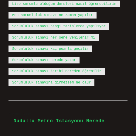
Lise sorumlu olduğum dersleri nasıl öğrenebilirim
Meb sorumluluk sınavı ne zaman yapılır
Sorumluluk sınavı hangi tarihlerde yapılıyor
Sorumluluk sınavı her sene yenilenir mi
Sorumluluk sınavı kaç puanla geçilir
Sorumluluk sınavı nerede yazar
Sorumluluk sınavı tarihi nereden öğrenilir
Sorumluluk sınavına girmezsem ne olur
Önceki Yazı
Dudullu Metro Istasyonu Nerede
Sonraki Yazı