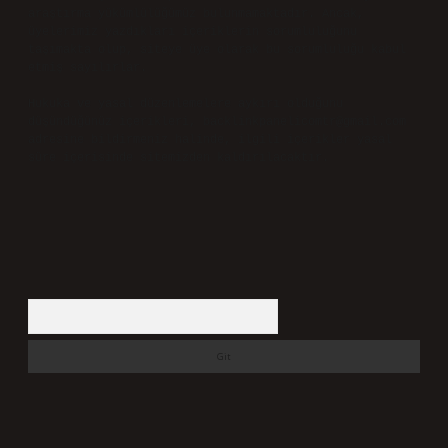
araştırma yükümlülüğümüz bulunmamaktadır. Ancak,
üyelerimiz yazdıkları içeriklerin sorumluluğunu
taşımakta olup, siteye üye olarak bu sorumluluğu kabul
etmiş sayılırlar.
Hukuka ve yasal düzenlemelere aykırı olduğunu
düşündüğünüz içerikleri,
backlinkpanelicomtr@gmail.com
adresine bildirmeniz halinde, ilgili içerikler yasal
süre içerisinde sitemizden kaldırılacaktır.
Arama