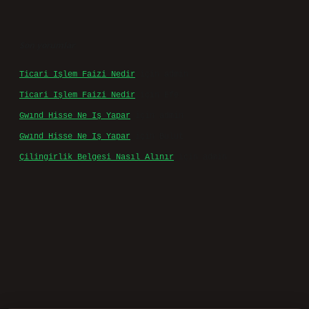
Son yorumlar
Ticari Işlem Faizi Nedir
için
admin
Ticari Işlem Faizi Nedir
için
Efe
Gwınd Hisse Ne Iş Yapar
için
admin
Gwınd Hisse Ne Iş Yapar
için
Bulut
Çilingirlik Belgesi Nasıl Alınır
için
admin