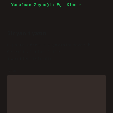
Yusufcan Zeybeğin Eşi Kimdir
Bir yanıt yazın
E-posta adresiniz yayınlanmayacak.
Gerekli alanlar
*
ile
işaretlenmişlerdir
Yorum