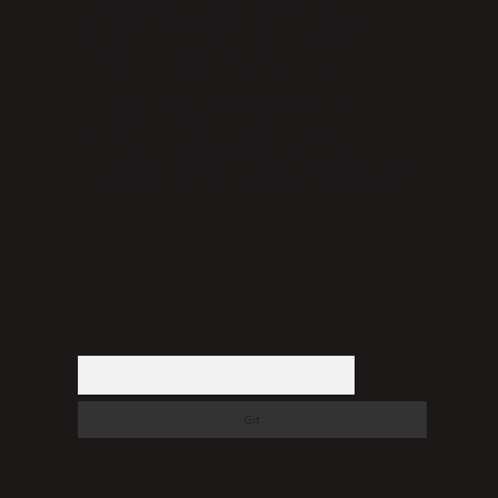
bulunmamaktadır. Ancak, üyelerimiz
yazdıkları içeriklerin sorumluluğunu
taşımakta olup, siteye üye olarak bu
sorumluluğu kabul etmiş sayılırlar.
Hukuka ve yasal düzenlemelere aykırı
olduğunu düşündüğünüz içerikleri,
backlinkpanelicomtr@gmail.com
adresine
bildirmeniz halinde, ilgili içerikler yasal
süre içerisinde sitemizden kaldırılacaktır.
Arama