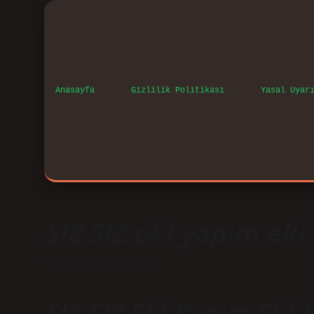
Anasayfa
Gizlilik Politikası
Yasal Uyar
SIZ SIZ eki yapım eki
Tarih: Kasım 17, 2025
SIZ SIZ Eki Yapım Eki M