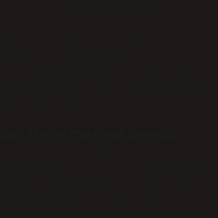
zlık hissinin sadece bir kelimeyle
 bir içsel dünya barındırdığını gösterir.
eki, kişinin kendini dışlanmış veya bir
setmesini de ortaya koyabilir. Birey, bu ek
 aynı zamanda bir kimlik inşa eder. Bu,
 ve toplumsal algılarının bir yansımasıdır.
nçli ya da bilinçdışı bir şekilde kimlik ve
gözler önüne serer.
ısı: Eklerin Psikolojik Derinliği
l durumlarını ve bu durumların davranışlarına
luşturduğu anlamlar, yalnızca dilin yapısal
duygusal deneyimlerinin bir ifadesi olabilir.
a aidiyetsizlik hissini temsil eder.
n, dilde nasıl bir yansıma bulduğunu düşünmek