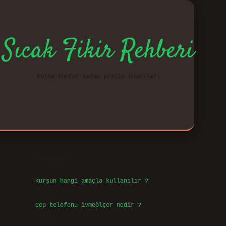
Sıcak Fikir Rehberi
Evine konfor katan pratik öneriler!
Sidebar
vd.casino
Son Yazılar
Kurşun hangi amaçla kullanılır ?
Ağustos 7, 2026
Cep telefonu ivmeölçer nedir ?
Ağustos 6, 2026