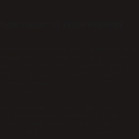
lişsel Yapılar: SIZ Ekinin Psikolojik
rinden gelen bilgileri nasıl işlediğini ve bu
ttiğini inceler. Dil de bu işleme sürecinin
dünyayı algılama şeklimiz üzerinde derin bir
lamda kişiyi tanımlar. Örneğin, “yalnızsız”
erinliğini değil, aynı zamanda bu durumun
e ifade eder.
lerin kullanımı, bireyin kendini nasıl
 bir yer edindiğiyle doğrudan ilişkilidir.
reyin yaşadığı duygusal ve bilişsel
in, yalnızlık gibi bir durumu tanımlarken