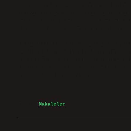
aynı zamanda içsel dünyamızın, toplums
deneyimlerimizin bir yansımasıdır. Dil
Peki, biz bu dilsel araçları ne şekild
ekler, sadece birer dilsel öge değil, 
Kendi dilimizi, duygularımızı ve toplu
Kendimizi tanımlarken kullandığımız bu
olduğumuzu ve kim olmak istediğimizi d
kendimizi daha iyi anlamak ve toplumla
fırsat olarak görebiliriz.
Tarih:
Makaleler