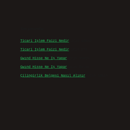
Son yorumlar
Ticari Işlem Faizi Nedir
için
admin
Ticari Işlem Faizi Nedir
için
Efe
Gwınd Hisse Ne Iş Yapar
için
admin
Gwınd Hisse Ne Iş Yapar
için
Bulut
Çilingirlik Belgesi Nasıl Alınır
için
admin