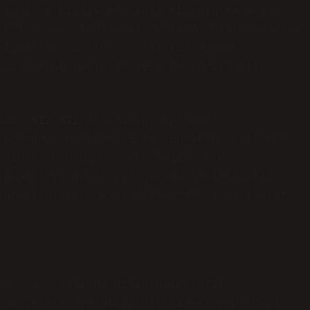
rleri ve kimlikleri inşa etmenin en güçlü
 kullanımı, toplumsal bağlamda dışlanma veya
 İnsanlar, bu tür ekleri kullanarak
ası olarak tanımlar veya bu yapıya ait
ında,
SIZ SIZ
eklerinin toplumsal
 doğrudan bağlantılıdır. Bu ekler, bir tür
isidir. Örneğin, “yoksulsız” ya da
konomik ya da sosyal durumu tanımlamakla
lumsal olarak nasıl dışlandığını da işaret
 sorusu, aslında dilin psikolojik
. Bu ekler, yalnızca bir dilsel yapı değil,