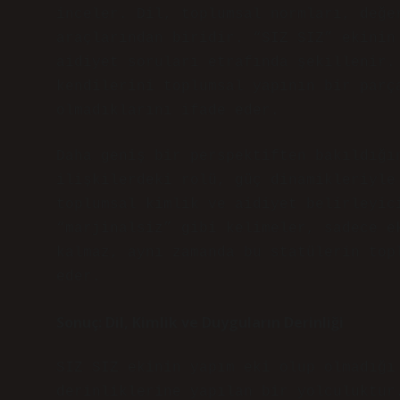
inceler. Dil, toplumsal normları, değe
araçlarından biridir. “SIZ SIZ” ekinin
aidiyet soruları etrafında şekillenir.
kendilerini toplumsal yapının bir parç
olmadıklarını ifade eder.
Daha geniş bir perspektiften bakıldığ
ilişkilerdeki rolü, güç dinamikleriyle
toplumsal kimlik ve aidiyet belirleyic
“marjinalsiz” gibi kelimeler, sadece e
kalmaz, aynı zamanda bu statülerin top
eder.
Sonuç: Dil, Kimlik ve Duyguların Derinliği
SIZ SIZ ekinin yapım eki olup olmadığı
derinliklerine yapılan bir yolculuktur