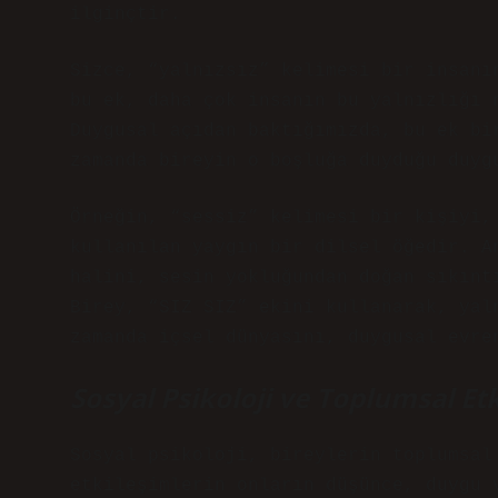
ilginçtir.
Sizce, “yalnızsız” kelimesi bir insanı
bu ek, daha çok insanın bu yalnızlığı 
Duygusal açıdan baktığımızda, bu ek bi
zamanda bireyin o boşluğa duyduğu duyg
Örneğin, “sessiz” kelimesi bir kişiyi,
kullanılan yaygın bir dilsel öğedir. A
halini, sesin yokluğundan doğan sıkınt
Birey, “SIZ SIZ” ekini kullanarak, yal
zamanda içsel dünyasını, duygusal evre
Sosyal Psikoloji ve Toplumsal Et
Sosyal psikoloji, bireylerin toplumsal
etkileşimlerin onların düşünce, duygu 