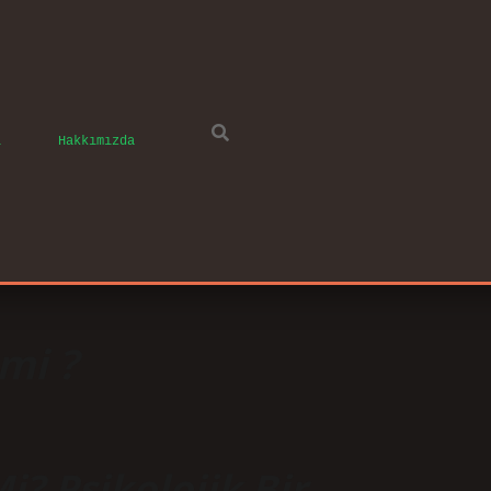
ı
Hakkımızda
 mi ?
i? Psikolojik Bir