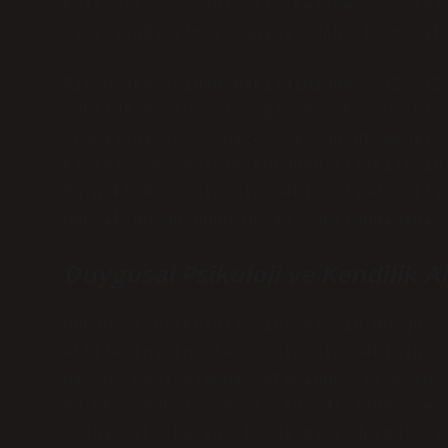
kullanılan “yalnızsız” kelimesi, yalnı
sınırlandırılmayacağını, daha karmaşık
Bir başka açıdan bakıldığında,
SIZ SIZ
şekilde toplumsal bağlardan kopmuş his
aracılığıyla yalnızca bir durum değil,
kişinin çevresiyle kurduğu ilişkilerin
Bu noktada, “SIZ SIZ” eki aslında bili
benlik duygusunun nasıl yapılandığını 
Duygusal Psikoloji ve Kendilik Alg
Duygusal psikoloji, insanların duygusa
etkilerini inceler. “SIZ SIZ” ekinin o
bir parçası olmanın ötesinde, bireyin 
Bu ek, çoğu zaman bir tür dışlanma vey
Yalnızlık, korku, kaygı gibi duyguları