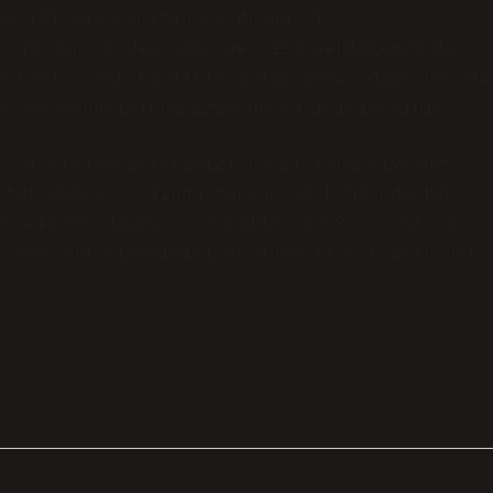
al ilişkilerimizin ve duygusal
, gücünü bizden alır ve bizi şekillendirir.
e kullanarak kimliklerimizi inşa ediyoruz? Bu
içsel deneyimlerimizin de taşıyıcılarıdır.
msal etkileşimlerimizi nasıl tanımlıyoruz?
 tür ekler, aslında toplumsal bağlamda kim
e şekillendiriyor olabilir mi? Bu soruları,
 olan ilişkilerimizi derinleştirmek için bir