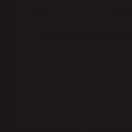
için önemli bir adım olabilir.
Bilgiyi ve Kimliği Şekillendiren Bi
İzleri
Bilişsel psikoloji, insanların çevrele
bilgilerin davranışlarına nasıl etki e
bir parçasıdır. Her bir kelime, bizim 
etki bırakır. “SIZ SIZ” eki, dilsel an
gibi bir kelime, yalnızlık durumunun d
birey üzerindeki psikolojik etkisini d
Bilişsel psikolojiden hareketle, bu ek
algıladığı ve toplumsal bağlamda nasıl
SIZ SIZ
ekinin yer aldığı kelimeler, bi
deneyimlere dair ipuçları verir. Örneğ