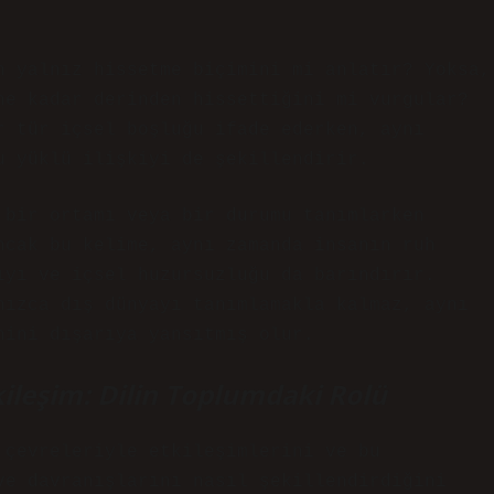
n yalnız hissetme biçimini mi anlatır? Yoksa,
ne kadar derinden hissettiğini mi vurgular?
r tür içsel boşluğu ifade ederken, aynı
u yüklü ilişkiyi de şekillendirir.
 bir ortamı veya bir durumu tanımlarken
ncak bu kelime, aynı zamanda insanın ruh
ıyı ve içsel huzursuzluğu da barındırır.
nızca dış dünyayı tanımlamakla kalmaz, aynı
nini dışarıya yansıtmış olur.
kileşim: Dilin Toplumdaki Rolü
 çevreleriyle etkileşimlerini ve bu
ve davranışlarını nasıl şekillendirdiğini