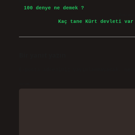
Önceki Yazı
100 denye ne demek ?
Sonraki
Kaç tane Kürt devleti var
Bir yanıt yazın
E-posta adresiniz yayınlanmayacak.
Ger
Yorum