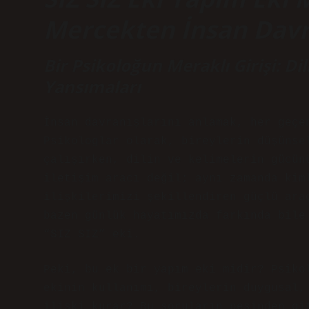
Mercekten İnsan Davra
Bir Psikoloğun Meraklı Girişi: Di
Yansımaları
İnsan davranışlarını anlamak, her geçe
Psikologlar olarak, bireylerin düşünse
çalışırken, dilin ve kelimelerin gücün
iletişim aracı değil; aynı zamanda kim
ilişkilerimizi şekillendiren güçlü ara
bazen günlük hayatımızda farkında bile
“SIZ SIZ” eki.
Peki, bu ek bir yapım eki midir? Psiko
ekinin kullanımı, bireylerin duygusal,
ilişki kurar? Bu soruların peşinden gi