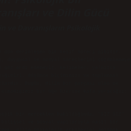
nışları ve Dilin Gücü
lin ve Davranışların Psikolojik
n gün derinleşen bir keşif süreci gibidir.
l, duygusal ve sosyal süreçlerini çözümlemeye
ü göz ardı edemeyiz. Kelimeler, yalnızca
liğimizi, düşünce biçimimizi ve toplumsal
çlardır. Bugün, dilin bir parçası olan ve
 olmadığımız bir öğe üzerine kafa yoracağız:
lojik bir mercekten bakıldığında, “SIZ SIZ”
 bilişsel ve sosyal yapılarıyla nasıl bir
tmek, dilin psikolojik etkilerini anlamak