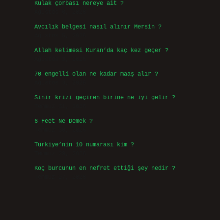
Kulak çorbası nereye ait ?
Ağustos 6, 2026
Avcılık belgesi nasıl alınır Mersin ?
Ağustos 5, 2026
Allah kelimesi Kuran’da kaç kez geçer ?
Ağustos 3, 2026
70 engelli olan ne kadar maaş alır ?
Ağustos 3, 2026
Sinir krizi geçiren birine ne iyi gelir ?
Temmuz 31, 2026
6 Feet Ne Demek ?
Temmuz 30, 2026
Türkiye’nin 10 numarası kim ?
Temmuz 29, 2026
Koç burcunun en nefret ettiği şey nedir ?
Temmuz 27, 2026