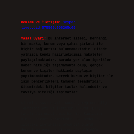
Reklam ve İletişim:
Skype:
live:.cid.575569c608265c69
Yasal Uyarı:
Bu internet sitesi, herhangi
bir marka, kurum veya şahıs şirketi ile
hiçbir bağlantısı bulunmamaktadır. Sitede
yalnızca kendi hazırladığımız makaleler
paylaşılmaktadır. Burada yer alan içerikler
haber niteliği taşımamakta olup, gerçek
kurum ve kişiler hakkında paylaşım
yapılmamaktadır. Gerçek kurum ve kişiler ile
isim benzerlikleri tamamen tesadüfidir.
Sitemizdeki bilgiler taslak halindedir ve
tavsiye niteliği taşımazlar.
Sitemiz, 5651 Sayılı Kanun gereğince Bilgi
Teknolojileri ve İletişim Kurumu (BTK)
tarafından onaylanmış bir Yer Sağlayıcı
olarak hizmet vermektedir. Bu nedenle,
sitedeki içerikleri proaktif olarak
denetleme veya araştırma yükümlülüğümüz