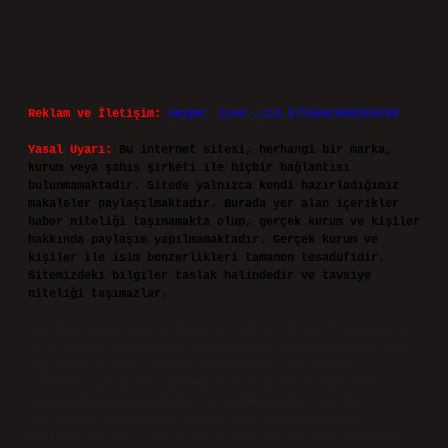
Reklam ve İletişim:
Skype: live:.cid.575569c608265c69
Yasal Uyarı:
Bu internet sitesi, herhangi bir marka,
kurum veya şahıs şirketi ile hiçbir bağlantısı
bulunmamaktadır. Sitede yalnızca kendi hazırladığımız
makaleler paylaşılmaktadır. Burada yer alan içerikler
haber niteliği taşımamakta olup, gerçek kurum ve kişiler
hakkında paylaşım yapılmamaktadır. Gerçek kurum ve
kişiler ile isim benzerlikleri tamamen tesadüfidir.
Sitemizdeki bilgiler taslak halindedir ve tavsiye
niteliği taşımazlar.
Sitemiz, 5651 Sayılı Kanun gereğince Bilgi Teknolojileri
ve İletişim Kurumu (BTK) tarafından onaylanmış bir Yer
Sağlayıcı olarak hizmet vermektedir. Bu nedenle,
sitedeki içerikleri proaktif olarak denetleme veya
araştırma yükümlülüğümüz bulunmamaktadır. Ancak,
üyelerimiz yazdıkları içeriklerin sorumluluğunu
taşımakta olup, siteye üye olarak bu sorumluluğu kabul