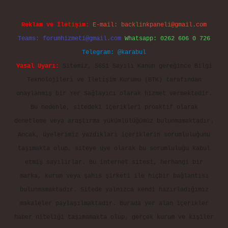
Reklam ve İletişim:
E-mail:
backlinkpaneli@gmail.com
Teams:
forumhizmeti@gmail.com
Whatsapp: 0262 606 0 726
Telegram: @karabul
Yasal Uyarı:
Sitemiz, 5651 Sayılı Kanun gereğince Bilgi
Teknolojileri ve İletişim Kurumu (BTK) tarafından
onaylanmış bir Yer Sağlayıcı olarak hizmet vermektedir.
Bu nedenle, sitedeki içerikleri proaktif olarak
denetleme veya araştırma yükümlülüğümüz bulunmamaktadır.
Ancak, üyelerimiz yazdıkları içeriklerin sorumluluğunu
taşımakta olup, siteye üye olarak bu sorumluluğu kabul
etmiş sayılırlar. Bu internet sitesi, herhangi bir
marka, kurum veya şahıs şirketi ile hiçbir bağlantısı
bulunmamaktadır. Sitede yalnızca kendi hazırladığımız
makaleler paylaşılmaktadır. Burada yer alan içerikler
haber niteliği taşımamakta olup, gerçek kurum ve kişiler