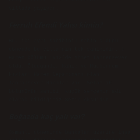
bölgesindeki Boğazı manzaralı bir
villada yaşıyor.
Ferruh Efendi Yalısı kimin?
Bu, iki ayrı sahibinin sahip olduğu
dönemde bu villa’nın tek sahibidir. ✌
Harem bölümü 1912’de Ahmet Tanrensever
oldu. Öldüğünde, Rahip ve Mückerrem,
kızları Harem Departmanı olan
Tanransever Hanmlar var. SelamliK
bölümünün sahibi, küçük serçenin adı
olarak bildiğimiz Sezen Aksu’dur.
Boğazda kaç yalı var?
Osmanlı döneminde bankalar üzerine inşa