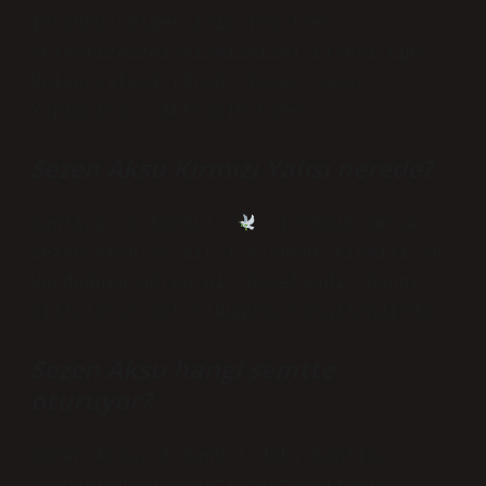
İstanbul Diğer İsim (S) İsen
Seleytizmizmizmizmizmizmi Lisesi Ege
Üniversitesi (Drop) Yazar -Acor
Yapımcısı · Aktris15 Line
Sezen Aksu Kırmızı Yalısı nerede?
Kanlica, İstanbul.
() Küçük Serçe -
Sezen Aksu’ya ait ilk küçük kırmızı su.
Vurduğumu gören bir beyefendi, hangi
villaların ait olduğunu bilgilendirdi.
Sezen Aksu hangi semtte
oturuyor?
Sezen Aksu, İstanbul’daki Kanlica