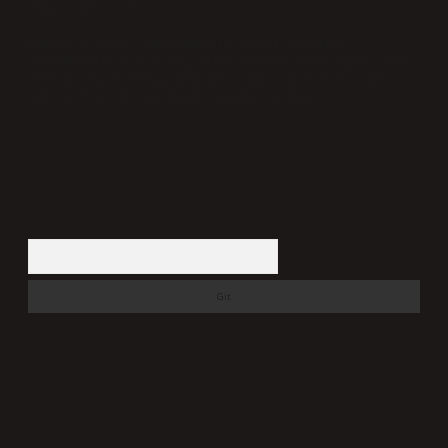
etmiş sayılırlar.
Hukuka ve yasal düzenlemelere aykırı olduğunu
düşündüğünüz içerikleri,
backlinkpanelicomtr@gmail.com
adresine bildirmeniz halinde, ilgili içerikler yasal
süre içerisinde sitemizden kaldırılacaktır.
Arama