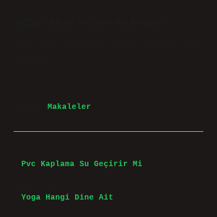
Sezen Aksu Villası ne kadar?
Fiyat bir ay içinde arttı. 5 Villa için
geçen ay.
Tarih:
Makaleler
Önceki Yazı
Pvc Kaplama Su Geçirir Mi
Sonraki Yazı
Yoga Hangi Dine Ait