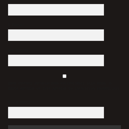
E-Posta*
Web Sitesi
Daha sonraki yorumlarımda kullanılması için adım, e-
posta adresim ve site adresim bu tarayıcıya kaydedilsin.
9 - 5 kaçtır?
*