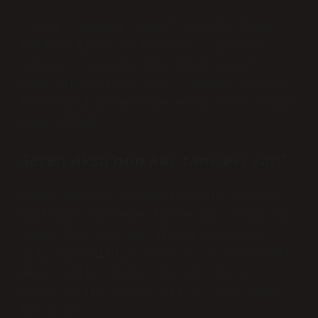
· Demet Sabance: Zarif Mustafa Paşa
Anadolu Hisar’da bulunur. · Zeynep
Sabance: Vanikön’deki Ahmet Nazif
Paşa’nın malikâne var. · Demir Sabance:
Beylerbeyi bölgesinde Hasip Paşa Konağı
olan kişidir.
Sezen Aksu’nun kaç tane evi var?
Küçük Sparrow’un Kanlica’daki Boğaz’a
baktığını bilmeyen kimse yok. Tabii ki,
Sezen Aksu’nun varlıkları bunlarla
sınırlı değildir. Saruyer ve Bodrum’da
Aksus Villa, Ankara’da bir daire,
Izmir’de iki daire, iki at, bir Jeep,
iki araba.