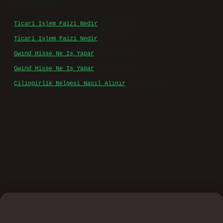
Son yorumlar
Ticari Işlem Faizi Nedir
için
admin
Ticari Işlem Faizi Nedir
için
Efe
Gwınd Hisse Ne Iş Yapar
için
admin
Gwınd Hisse Ne Iş Yapar
için
Bulut
Çilingirlik Belgesi Nasıl Alınır
için
admin
.casino