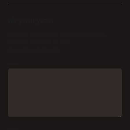
Bir yanıt yazın
E-posta adresiniz yayınlanmayacak.
Gerekli alanlar
*
ile
işaretlenmişlerdir
Yorum
İsim*