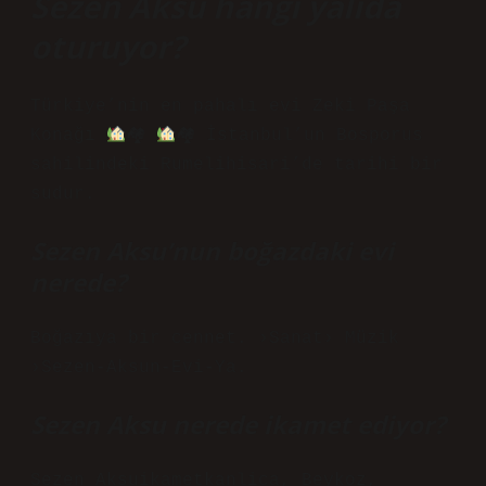
Sezen Aksu hangi yalıda
oturuyor?
Türkiye’nin en pahalı evi Zeki Paşa
Konağı
🏘
🏘 İstanbul’un Bosporus
sahilindeki Rumelihisari’de tarihi bir
sudur.
Sezen Aksu’nun boğazdaki evi
nerede?
Boğazıya bir cennet. ›Sanat› Müzik
›Sezen-Aksun-Evi-Ya.
Sezen Aksu nerede ikamet ediyor?
Sezen Aksuikametkanlica, Beykoz,