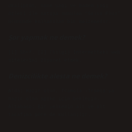
okaliptüs, nane yağı ve badem yağı
özleri ile satışa sunulan “Salva Plus”
ürününde kullanılan bir malzemedir.
Şor yapmak ne demek?
[1] Sörf. [2] (bilgi) İnternetteki web
sitelerini ziyaret etmek.
Denizcilikte alesta ne demek?
Alda: Hazır olun, Tramola -Tramla’ya
hazır olan apiko için bekleyin.
Altabaşo: Bir yelkenin alt ve alt
tarafına göre de kullanılır.