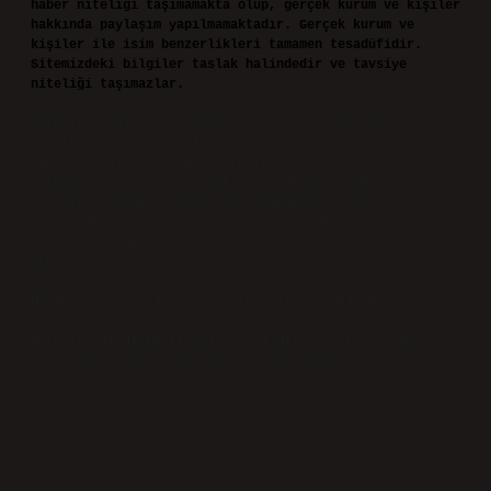
haber niteliği taşımamakta olup, gerçek kurum ve kişiler
hakkında paylaşım yapılmamaktadır. Gerçek kurum ve
kişiler ile isim benzerlikleri tamamen tesadüfidir.
Sitemizdeki bilgiler taslak halindedir ve tavsiye
niteliği taşımazlar.
Sitemiz, 5651 Sayılı Kanun gereğince Bilgi Teknolojileri
ve İletişim Kurumu (BTK) tarafından onaylanmış bir Yer
Sağlayıcı olarak hizmet vermektedir. Bu nedenle,
sitedeki içerikleri proaktif olarak denetleme veya
araştırma yükümlülüğümüz bulunmamaktadır. Ancak,
üyelerimiz yazdıkları içeriklerin sorumluluğunu
taşımakta olup, siteye üye olarak bu sorumluluğu kabul
etmiş sayılırlar.
Hukuka ve yasal düzenlemelere aykırı olduğunu
düşündüğünüz içerikleri,
backlinkpanelicomtr@gmail.com
adresine bildirmeniz halinde, ilgili içerikler yasal
süre içerisinde sitemizden kaldırılacaktır.