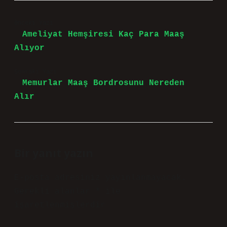
Önceki Yazı
Ameliyat Hemşiresi Kaç Para Maaş
Alıyor
Sonraki Yazı
Memurlar Maaş Bordrosunu Nereden
Alır
Bir yanıt yazın
E-posta adresiniz yayınlanmayacak.
Gerekli alanlar
*
ile
işaretlenmişlerdir