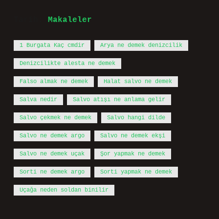
Tarih:
Makaleler
1 Burgata Kaç cmdir
Arya ne demek denizcilik
Denizcilikte alesta ne demek
Falso almak ne demek
Halat salvo ne demek
Salva nedir
Salvo atışı ne anlama gelir
Salvo çekmek ne demek
Salvo hangi dilde
Salvo ne demek argo
Salvo ne demek ekşi
Salvo ne demek uçak
Şor yapmak ne demek
Sorti ne demek argo
Sorti yapmak ne demek
Uçağa neden soldan binilir