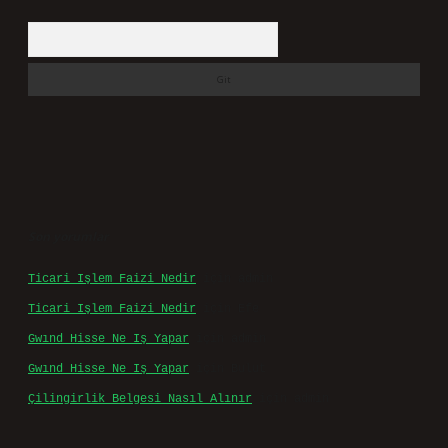
Arama
Son yorumlar
Ticari Işlem Faizi Nedir
için
admin
Ticari Işlem Faizi Nedir
için
Efe
Gwınd Hisse Ne Iş Yapar
için
admin
Gwınd Hisse Ne Iş Yapar
için
Bulut
Çilingirlik Belgesi Nasıl Alınır
için
admin