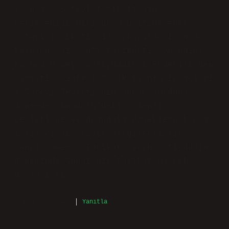
Safevi Inancı Nedir çerçevesinde
verilen bilgiler düzenli, fakat metin
biraz tekdüze ilerliyor. Son olarak ben
şu ayrıntıyı önemli buluyorum: Safevi
inancı , Safevi Tarikatı’nın
benimsediği dini görüşü ifade eder.
Safevi Tarikatı, 13. yüzyılda İran’da
kurulmuş bir sufi tarikattır ve adını
kurucusu Şeyh Safiyüddin-i Erdebîlî’den
almıştır. Safevi Tarikatı’nın inançları
: Safevi Devleti’nin hüküm sürdüğü
dönemde, Anadolu’daki Osmanlı
Devleti’ne ve doğudaki Özbeklere karşı
istilacı bir tavır sergilenmiştir.
Sünni Dönem : Tarikat, Şeyh Safiyüddin