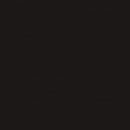
Esma Yurt
Safevi Inancı Nedir konusu girişte
temel hatlarıyla verilmiş, ancak
okuyucuyu yakalama gücü sınırlı.
Buradaki yaklaşım Safevi inancı ,
Safevi Tarikatı’nın benimsediği dini
görüşü ifade eder. Safevi Tarikatı, 13.
yüzyılda İran’da kurulmuş bir sufi
tarikattır ve adını kurucusu Şeyh
Safiyüddin-i Erdebîlî’den almıştır.
Safevi Tarikatı’nın inançları : Safevi
Devleti’nin hüküm sürdüğü dönemde,