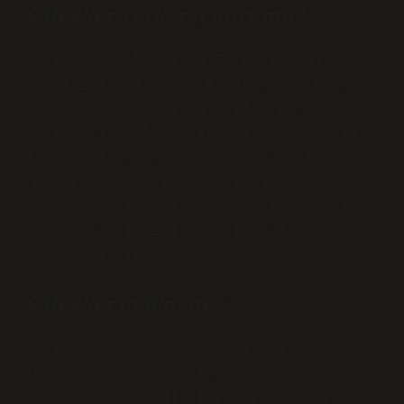
Safeviler Türk mü Kürt mü?
Safevi kaynaklarında Türk kimliği
genellikle “Tork”, “Etrâk”, “Türkmen”,
“Terâkime” adlarıyla anılırken, o
dönemdeki Türk devletleri yani “Safevi”
ise “Kızılbaş”, “Osmânî” veya “Rûmî”,
“Özbek”, “Memluk”, “Dulkadir” vb.
adlarla anılmıştır. Büyük ve küçük Türk
boy ve kabilelerinin adlarıyla
tanıtılmıştır.
Safeviler’in dini ne?
Safevilerشاهنشاهی صفوی Safevi
İmparatorluğu İran’ın yurdu
SafevilerOrtak dil(ler)Farsça (saray,