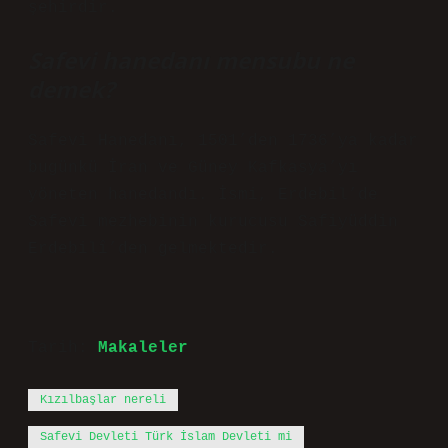
şehirdir.
Safevi hanedanı mensubu ne
demek?
Safevi Hanedanı, 1501’den 1736’ya kadar
bugünkü İran ve Güney Kafkasya’yı
yöneten hanedandı. İsmi, Erdebil’de
Safevi mezhebinin kurucusu Safiyüddin
Erdebilî’den gelmektedir.
Tarih:
Makaleler
Kızılbaşlar nereli
Safevi Devleti Türk İslam Devleti mi