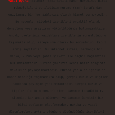
asino
Reklam ve İletişim:
E-mail:
backlinkpaneli@gmail.com
Teams:
forumhizmeti@gmail.com
Whatsapp: 0262 606 0 726
Telegram: @karabul
Yasal Uyarı:
Sitemiz, 5651 Sayılı Kanun gereğince Bilgi
Teknolojileri ve İletişim Kurumu (BTK) tarafından
onaylanmış bir Yer Sağlayıcı olarak hizmet vermektedir.
Bu nedenle, sitedeki içerikleri proaktif olarak
denetleme veya araştırma yükümlülüğümüz bulunmamaktadır.
Ancak, üyelerimiz yazdıkları içeriklerin sorumluluğunu