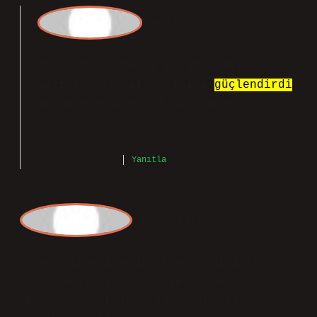
döneminde Sünni bir tarikat olarak
başlamıştır.
Aralık 23, 2025
Yanıtla
admin
İbrahim! Kıymetli yorumlarınız,
yazının estetik yapısını
güçlendirdi
ve daha
etkileyici
bir anlatım
sundu.
Aralık 23, 2025
Yanıtla