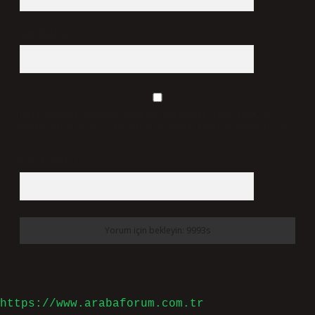
İsim*
E-Posta*
Web Sitesi