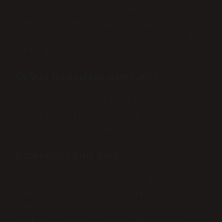
hanedan, ordu ve ortak dil) Farsça
(resmi dil)Resmi dinİmam Şii
İslamHükümetMutlak monarşiŞahinşah14
satır daha
Safevi hanedanı Alevi mi?
Safevi devleti Türkmen Kızılbaş Alevi
devletidir; bu nedenle cumhurbaşkanlığı
mühründe yer almamaktadır!24 Mayıs 2022
Safeviler’i kim yıktı?
Daha sonra Tahmasb’ı tahta geçiren II.
Nadir, kısa süre sonra onu tahttan
indirdi (1732) ve yerine bir yaşındaki
oğlu III. Abbas’ı tahta geçirdi ve