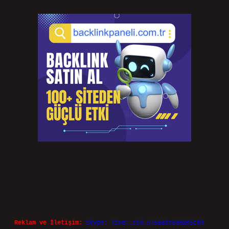
Türkiye’nin 10 numarası kim ?
Temmuz 29, 2026
Koç burcunun en nefret ettiği şey nedir ?
Temmuz 27, 2026
Kaç çeşit hemoglobin var ?
Temmuz 25, 2026