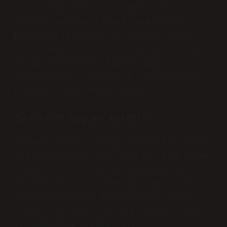
“Adana’dan Trabzon’a kadar yaklaşık
500.000 kişiden oluşan Kızılbaşlar,
kendilerini Alevi olarak tanıtsalar
bile inançlarını gizli tutuyorlar. Eski
yerli halklardan geliyor gibi
görünüyorlar. Kilikya’da kendilerini
Frankofil olarak gösterdiler.
Safeviler kaç yıl sürdü?
Osmanlı-Safevi Savaşı (1548–1549) Tarih
1548–1549 Bölge Van, Tebriz, Irak Sonuç
Osmanlı zaferi Coğrafi değişiklikler
Osmanlılar Van ve Tebriz’i geri aldı.
Taraflar Osmanlı İmparatorluğu Bazı
isyancılar Safevi Devleti Komutanları
ve liderleri 5 diğer hat