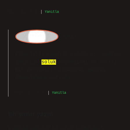
Anadolu’daki Osmanlı Devleti’ne ve
doğudaki Özbeklere karşı istilacı bir
tavır sergilenmiştir. Sünni Dönem :
Tarikat, Şeyh Safiyüddin döneminde
Sünni bir tarikat olarak başlamıştır.
Şii Dönüşümü : Şeyh Cüneyd döneminde
tarikat, Şii mezhebine yönelmiş ve
siyasi amaçlar taşıyan bir yapı haline
gelmiştir.
Mayıs 30, 2026
Yanıtla
admin