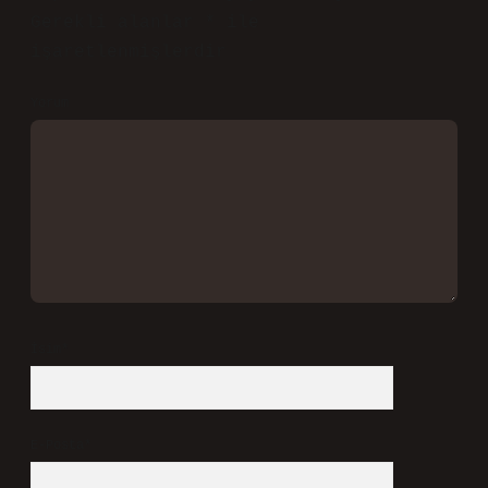
Esma Yurt! Sevgili yorumunuz, yazıya
yeni bir
soluk
kazandırdı ve farklı
bir perspektif ekleyerek metnin
özgünlüğünü
artırdı.
Mayıs 30, 2026
Yanıtla
Bir yanıt yazın
E-posta adresiniz yayınlanmayacak.
Gerekli alanlar
*
ile
işaretlenmişlerdir
Yorum