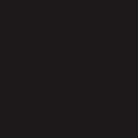
doğdu ve büyükbabası Cüneyt, babası
Haydar ve ağabeyi Ali’nin suikaste
uğramasının ardından, daha gençken
Safevi mezhebinin başına getirildi ve
son derece zorlu bir süreçten sonra 13-
14 yaşlarındayken Oniki İmam Şiiliğine
geçti. Safevi devletini kurdu.
Safevi şiası nedir?
Safevi Tarikatı (daha az yaygın olarak
Erdebil Tarikatı, daha az yaygın olarak
Safevi Tarikatı), Safiyüddin Erdebilî
tarafından Erdebil şehrinde kurulan bir
Sufi tarikatıdır. Erdebil, günümüz
İran’ının kuzeybatısında, Hazar
Denizi’nin güneybatı kıyısında bir