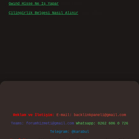
Son yorumlar
Ticari Işlem Faizi Nedir
için
admin
Ticari Işlem Faizi Nedir
için
Efe
Gwınd Hisse Ne Iş Yapar
için
admin
Gwınd Hisse Ne Iş Yapar
için
Bulut
Çilingirlik Belgesi Nasıl Alınır
için
admin