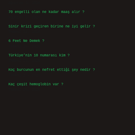
Sidebar
Son Yazılar
Cep telefonu ivmeölçer nedir ?
Ağustos 6, 2026
Kulak çorbası nereye ait ?
Ağustos 6, 2026
Avcılık belgesi nasıl alınır Mersin ?
Ağustos 5, 2026
Allah kelimesi Kuran’da kaç kez geçer ?
Ağustos 3, 2026
70 engelli olan ne kadar maaş alır ?
Ağustos 3, 2026
Sinir krizi geçiren birine ne iyi gelir ?
Temmuz 31, 2026
6 Feet Ne Demek ?
Temmuz 30, 2026