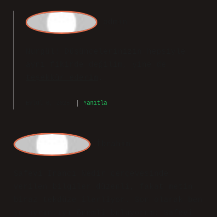
Eylül 6, 2025
Yanıtla
admin
Nurgül! Düşüncelerinizin hepsiyle
aynı fikirde değilim, yine de
teşekkür ederim
.
Eylül 6, 2025
Yanıtla
İbrahim