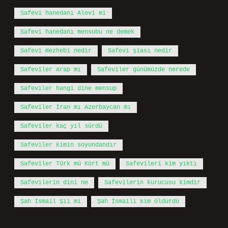
Safevi hanedanı Alevi mi
Safevi hanedanı mensubu ne demek
Safevi mezhebi nedir
Safevi şiası nedir
Safeviler Arap mı
Safeviler günümüzde nerede
Safeviler hangi dine mensup
Safeviler İran mı Azerbaycan mı
Safeviler kaç yıl sürdü
Safeviler kimin soyundandır
Safeviler Türk mü Kürt mü
Safevileri kim yıktı
Safevilerin dini ne
Safevilerin kurucusu kimdir
Şah İsmail Şii mi
Şah İsmaili kim öldürdü