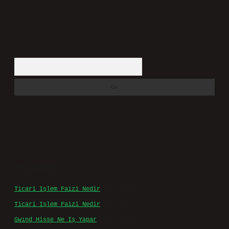
niteliği taşımazlar.
Sitemiz, 5651 Sayılı Kanun gereğince Bilgi Teknolojileri
ve İletişim Kurumu (BTK) tarafından onaylanmış bir Yer
Sağlayıcı olarak hizmet vermektedir. Bu nedenle,
sitedeki içerikleri proaktif olarak denetleme veya
araştırma yükümlülüğümüz bulunmamaktadır. Ancak,
üyelerimiz yazdıkları içeriklerin sorumluluğunu
taşımakta olup, siteye üye olarak bu sorumluluğu kabul
etmiş sayılırlar.
Hukuka ve yasal düzenlemelere aykırı olduğunu
düşündüğünüz içerikleri,
backlinkpanelicomtr@gmail.com
adresine bildirmeniz halinde, ilgili içerikler yasal
süre içerisinde sitemizden kaldırılacaktır.
Arama