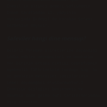
Safevi hanedanının kökeni, Şah
İsmail’in altıncı dedesi Safiyüddin
İshak tarafından 13. yüzyılın
sonlarında Erdebil’de kurulan Safevi
mezhebine dayanır.
Safeviler hangi dine mensup?
Belirli Türkmen aşiretlerine dayandığı
iddia edilen soyağaçları ve bunların
her birinin ortaya çıktığı coğrafyanın
egemenlik fikirleriyle kurduğu bağ, bu
üç devletin meşruiyet iddialarının
temel dayanağını oluşturmuştur.3
İmamiyye Şiiliğini benimsemiş ve
dönemin önde gelen sufi tarikatlarından
biri olmuştur…