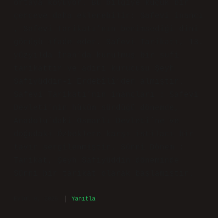
Giriş kısmı işlevini görüyor; Safevi
Inancı Nedir ilerledikçe asıl değerini
ortaya koyuyor. Bu bilgiye küçük bir
çerçeve daha eklenebilir: Safevi inancı
, Safevi Tarikatı’nın benimsediği dini
görüşü ifade eder. Safevi Tarikatı, 13.
yüzyılda İran’da kurulmuş bir sufi
tarikattır ve adını kurucusu Şeyh
Safiyüddin-i Erdebîlî’den almıştır.
Safevi Tarikatı’nın inançları : Safevi
Devleti’nin hüküm sürdüğü dönemde,
Anadolu’daki Osmanlı Devleti’ne ve
doğudaki Özbeklere karşı istilacı bir
tavır sergilenmiştir. Sünni Dönem :
Tarikat, Şeyh Safiyüddin döneminde
Sünni bir tarikat olarak başlamıştır.