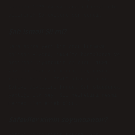
sonunda 1736’da saltanatı bizzat ele
geçirerek Safevilere son verdi.
Şah İsmail Şii mi?
Daha sonra yeni bir ordu kurmaya
çalışan Elvend, 1504’te hastalandı ve
ardından Diyarbakır’da öldü. 1501
yazında Tebriz’e girdi, taç giydi,
resmen kendini “Şah” ilan etti ve
Safevi devletini kurdu. Şah olduğunda
yaptığı ilk şey, Şii mezhebini resmi
mezhep ilan etmek oldu.
Safeviler kimin soyundandır?