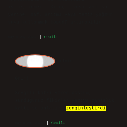
G
rim
Yazı genel olarak akıcı; Sabunun Daha
Iyi Köpürmesi Için Ne Yapmalı bazı
bölümlerde arka planda kalıyor. Bu
paragrafın merkezinde net şekilde
Sabunun daha iyi köpürmesi için şu
yöntemler denenebilir: Bu yöntemler,
sabunun türüne ve istenen etkiye göre
değişiklik gösterebilir. En iyi sonucu
elde etmek için deneme yanılma
yöntemiyle farklı kombinasyonlar
denenebilir. Su miktarını azaltmak :
Standart su miktarının -15 arasında