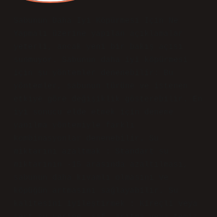
U
ltra
Sabunun Daha Iyi Köpürmesi Için Ne
Yapmalı üzerine yapılan açıklamalar
yeterli, ancak yeni bir bakış açısı
sunmuyor. Sabunun daha iyi köpürmesi
için şu yöntemler denenebilir: Bu
yöntemler, sabunun türüne ve istenen
etkiye göre değişiklik gösterebilir. En
iyi sonucu elde etmek için deneme
yanılma yöntemiyle farklı
kombinasyonlar denenebilir. Su