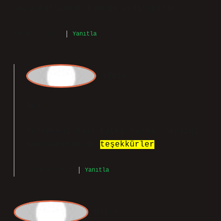
iyileştirmek : Kireçli veya sert su
yerine, saf, arıtma veya temiz yağmur
suyu kullanmak köpüğü artırabilir.
Kasım 9, 2024
Yanıtla
a
dmin
Ağa!
Yorumunuz bana katkı sundu, hepsini
onaylamasam da
teşekkürler
.
Kasım 9, 2024
Yanıtla