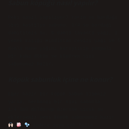
Sabun köpüğü nasıl yapılır?
Peki nasıl yapılıyor? Yarım su bardağı
sıvı kastilya sabunu, 1/4 su bardağı
damıtılmış su, 5 damla lavanta yağı, 1
yemek kaşığı Hindistan cevizi yağı ve 5
damla nane yağını karıştırıp pompalı
bir kaba dökün ve köpüren sıvı
sabununuz hazır.
Köpük sabunluk içine ne konur?
Eğer hazır bir köpük sabun şişeniz
varsa, herhangi bir sıvı sabunla
1/4’ünü doldurup üzerine sıcak su
eklerseniz yeni köpük sabununuz hazır
Sadece suyu çok fazla