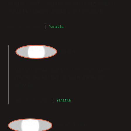
değişiklik gösterebilir. En iyi sonucu
elde etmek için deneme yanılma
yöntemiyle farklı kombinasyonlar
denenebilir. Su miktarını azaltmak :
Standart su miktarının -15 arasında
azaltılması, sabunun daha kıvamlı
olmasını ve köpüğün artmasını
sağlayabilir. Su kalitesini
iyileştirmek : Kireçli veya sert su
yerine, saf, arıtma veya temiz yağmur
suyu kullanmak köpüğü artırabilir.
Haziran 20, 2025
Yanıtla
a