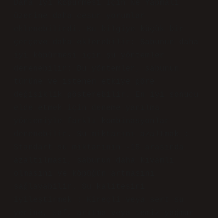
Yazı genel anlamda anlaşılır; Sabunun
Daha Iyi Köpürmesi Için Ne Yapmalı
üzerine daha cesur yorumlar
eklenebilirdi. Bu bilgiye küçük bir
çerçeve daha eklenebilir: Sabunun daha
iyi köpürmesi için şu yöntemler
denenebilir: Bu yöntemler, sabunun
türüne ve istenen etkiye göre
değişiklik gösterebilir. En iyi sonucu
elde etmek için deneme yanılma
yöntemiyle farklı kombinasyonlar
denenebilir. Su miktarını azaltmak :
Standart su miktarının -15 arasında
azaltılması, sabunun daha kıvamlı
olmasını ve köpüğün artmasını
sağlayabilir. Su kalitesini