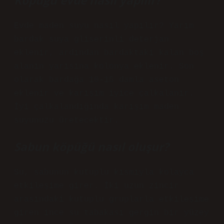
Köpüğü evde nasıl yapılır?
Evde maden suyu nasıl yapılır? Yarım
bardak suya gliserinli deterjan
eklenir, ardından bardaktaki kalan boş
alanın yarısına kolonya eklenir. Son
olarak bardağa 10-15 damla aseton
eklenir ve karışım iyice çalkalanır.
İyi çalkalandığında karışım maden
suyunuzu üretecektir.
Sabun köpüğü nasıl oluşur?
Su, sabunun kutuplu kısmıyla kolayca
etkileşime girer. İki uzun zincir
arasındaki kutuplu gruplarla etkileşime
giren ince su tabakası gergin bir yüzey