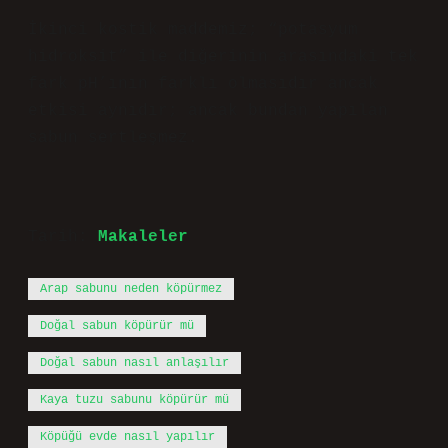
İkinci kostik maddemiz; “potasyum
hidroksit” ile diğerinin arasındaki tek
fark pH’ının farklı olmasıdır ancak
etkisi aynıdır; ancak bundan yapılan
sabun sertleşmez.
Tarih:
Makaleler
Arap sabunu neden köpürmez
Doğal sabun köpürür mü
Doğal sabun nasıl anlaşılır
Kaya tuzu sabunu köpürür mü
Köpüğü evde nasıl yapılır