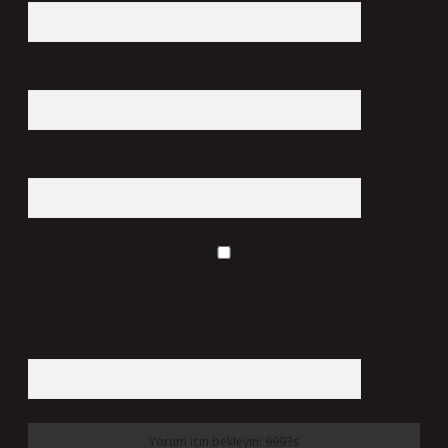
Sevgili katkı veren dostum,
sunduğunuz fikirler yazıya
canlılık
kattı ve anlatımı
zenginleştirdi
.
Mayıs 29, 2026
Yanıtla
Bir yanıt yazın
E-posta adresiniz yayınlanmayacak.
Gerekli alanlar
*
ile
işaretlenmişlerdir
Yorum