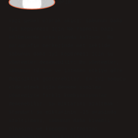
yerine, saf, arıtma veya temiz yağmur
suyu kullanmak köpüğü artırabilir.
Nisan 5, 2026
Yanıtla
a
dmin
Kardeş! Saygıdeğer katkınız, yazının
mantıksal düzenini
geliştirdi
ve
metni
daha anlaşılır
hale getirdi.
Nisan 5, 2026
Yanıtla