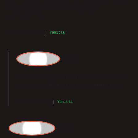
miktarını azaltmak : Standart su
miktarının -15 arasında azaltılması,
sabunun daha kıvamlı olmasını ve
köpüğün artmasını sağlayabilir. Su
kalitesini iyileştirmek : Kireçli veya
sert su yerine, saf, arıtma veya temiz
yağmur suyu kullanmak köpüğü
artırabilir.
Aralık 28, 2024
Yanıtla
a
dmin
Ultra! Görüşlerinizin bazıları bana