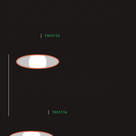
Yazı genel olarak akıcı; Sabunun Daha
Iyi Köpürmesi Için Ne Yapmalı bazı
bölümlerde arka planda kalıyor. Kısaca
söylemek gerekirse benim yorumum şöyle:
Sabunun daha iyi köpürmesi için şu
yöntemler denenebilir: Bu yöntemler,
sabunun türüne ve istenen etkiye göre
değişiklik gösterebilir. En iyi sonucu
elde etmek için deneme yanılma
yöntemiyle farklı kombinasyonlar
denenebilir. Su miktarını azaltmak :
Standart su miktarının -15 arasında
azaltılması, sabunun daha kıvamlı
olmasını ve köpüğün artmasını
sağlayabilir. Su kalitesini
iyileştirmek : Kireçli veya sert su