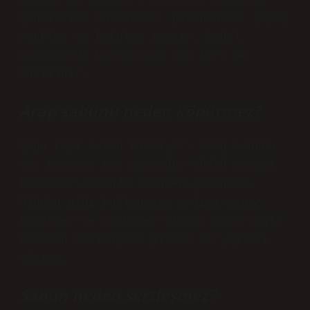
yağlar ve sodadır. Sentetik sabunlar
genellikle sülfatlar, parabenler, yapay
renkler ve kokular içerir. Doğal
sabunlarda kullanılan yağ türü de
önemlidir.
Arap sabunu neden köpürmez?
Çoğu kişi zaten bilmiyor. Arap sabunu
jel benzeri bir sabundur çünkü normal
koşullar altında tamamen çözünmez.
Olduğu gibi kullanmaya çalışırsanız
köpürmez ve çözünmez olduğu için yağla
tamamen reaksiyona girmez ve yağları
çözmez.
Sabun neden sertleşmez?