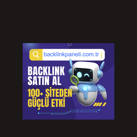
Sidebar
Son Yazılar
Cep telefonu ivmeölçer nedir ?
Ağustos 6, 2026
Kulak çorbası nereye ait ?
Ağustos 6, 2026
Avcılık belgesi nasıl alınır Mersin ?
Ağustos 5, 2026
Allah kelimesi Kuran’da kaç kez geçer ?
Ağustos 3, 2026
70 engelli olan ne kadar maaş alır ?
Ağustos 3, 2026
Sinir krizi geçiren birine ne iyi gelir ?
Temmuz 31, 2026
6 Feet Ne Demek ?
Temmuz 30, 2026
Türkiye’nin 10 numarası kim ?
Temmuz 29, 2026