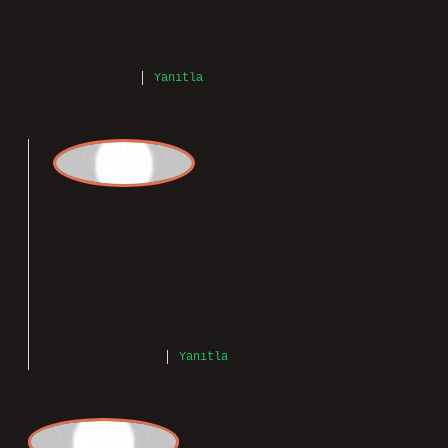
Sabunun daha iyi köpürmesi için şu
yöntemler denenebilir: Bu yöntemler,
sabunun türüne ve istenen etkiye göre
değişiklik gösterebilir. En iyi sonucu
elde etmek için deneme yanılma
yöntemiyle farklı kombinasyonlar
denenebilir. Su miktarını azaltmak :
Standart su miktarının -15 arasında
azaltılması, sabunun daha kıvamlı
olmasını ve köpüğün artmasını
sağlayabilir. Su kalitesini
iyileştirmek : Kireçli veya sert su
yerine, saf, arıtma veya temiz yağmur
suyu kullanmak köpüğü artırabilir.
Kasım 20, 2025
Yanıtla