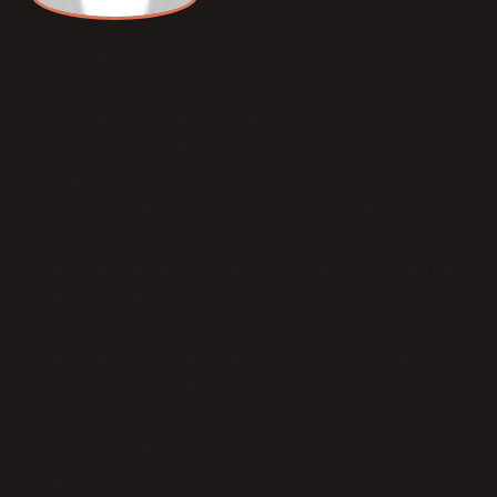
a
dmin
Aysel İnan! Katkılarınız sayesinde
yazıya çok yönlü bir
yaklaşım
eklenmiş oldu ve metin
daha kapsamlı
hale geldi.
Kasım 20, 2025
Yanıtla
K
ardeş