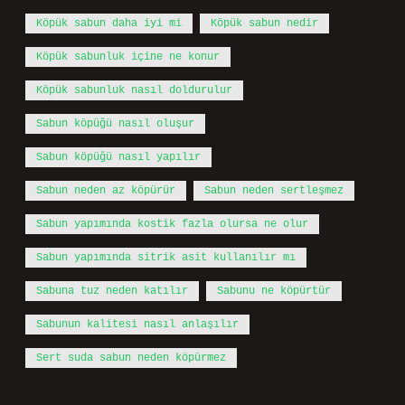
Köpük sabun daha iyi mi
Köpük sabun nedir
Köpük sabunluk içine ne konur
Köpük sabunluk nasıl doldurulur
Sabun köpüğü nasıl oluşur
Sabun köpüğü nasıl yapılır
Sabun neden az köpürür
Sabun neden sertleşmez
Sabun yapımında kostik fazla olursa ne olur
Sabun yapımında sitrik asit kullanılır mı
Sabuna tuz neden katılır
Sabunu ne köpürtür
Sabunun kalitesi nasıl anlaşılır
Sert suda sabun neden köpürmez