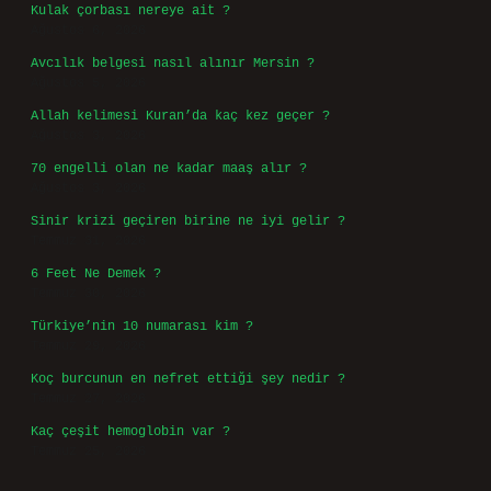
10 - 4 kaçtır?
*
https://www.arabaforum.com.tr
https://baharkizyurdu.com.tr
https://kolaykazanc.com.tr
Sitemap