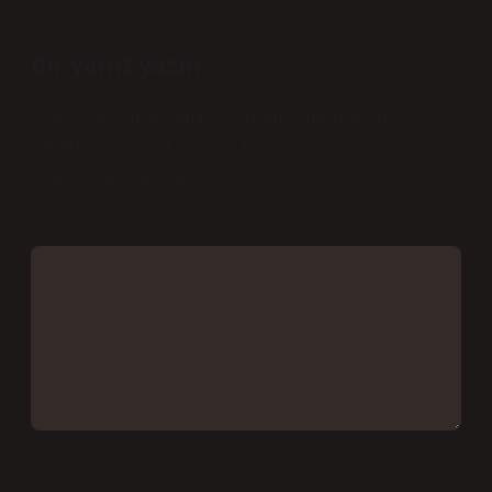
azaltılması, sabunun daha kıvamlı
olmasını ve köpüğün artmasını
sağlayabilir. Su kalitesini
iyileştirmek : Kireçli veya sert su
yerine, saf, arıtma veya temiz yağmur
suyu kullanmak köpüğü artırabilir.
Mayıs 29, 2026
Yanıtla
a
dmin
Grim!