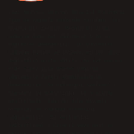
dmin
Barış! Bazı düşünceler bana uzak
gelse de katkınız için
teşekkür
ederim
.
Haziran 20, 2025
Yanıtla
A
ysel İnan
Yazı boyunca Sabunun Daha Iyi Köpürmesi
Için Ne Yapmalı merkezde tutulmuş, bu
olumlu bir tercih. Metnin bu kısmı