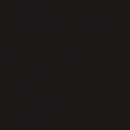
kadar önemlidir? Ve gerçekten sadece
bir psikolojik kavram mıdır, yoksa
toplumsal ve bireysel hayatımızın
derinliklerinde de bir etkisi var
mıdır? Hadi gelin, bu konuyu bilimsel
ama herkesin rahatça anlayabileceği bir
dille inceleyelim.
Özerklik Duygusu: Kısaca Tanım
Özerklik, en basit haliyle, kendi
hayatımızla ilgili kararları kendimizin
alması ve dışarıdan gelen baskılardan
bağımsız olarak hareket edebilme
durumudur. Hani bazen, “Kimse bana
karışmasın!” dediğimiz anlar vardır ya,
işte o anlarda, özerklik duygusunun