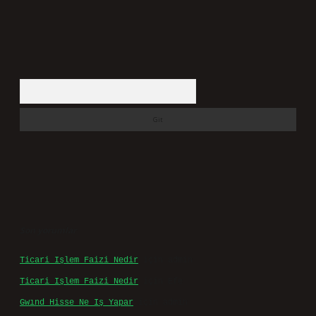
Arama
Son yorumlar
Ticari Işlem Faizi Nedir
için
admin
Ticari Işlem Faizi Nedir
için
Efe
Gwınd Hisse Ne Iş Yapar
için
admin