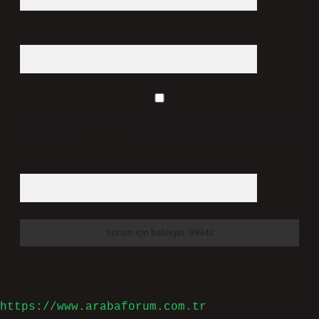
Web Sitesi
Daha sonraki yorumlarımda kullanılması için adım, e-
posta adresim ve site adresim bu tarayıcıya kaydedilsin.
10 - 4 kaçtır?
*
https://www.arabaforum.com.tr