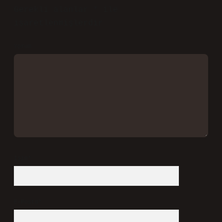
Gerekli alanlar
*
ile
işaretlenmişlerdir
Yorum
İsim*
E-Posta*