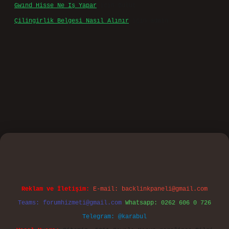
Gwınd Hisse Ne Iş Yapar
için
Bulut
Çilingirlik Belgesi Nasıl Alınır
için
admin
o
Reklam ve İletişim:
E-mail:
backlinkpaneli@gmail.com
Teams:
forumhizmeti@gmail.com
Whatsapp: 0262 606 0 726
Telegram: @karabul