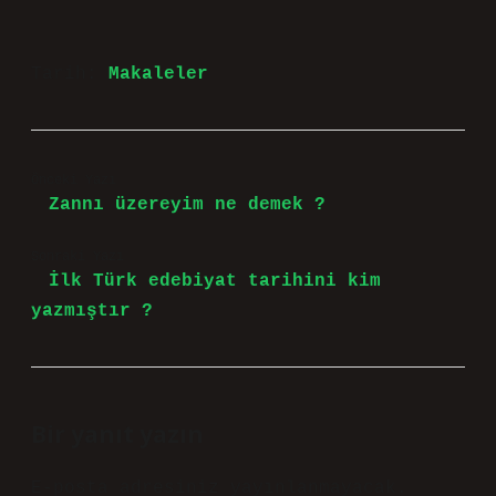
Tarih:
Makaleler
Önceki Yazı
Zannı üzereyim ne demek ?
Sonraki Yazı
İlk Türk edebiyat tarihini kim
yazmıştır ?
Bir yanıt yazın
E-posta adresiniz yayınlanmayacak.