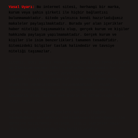
Yasal Uyarı:
Bu internet sitesi, herhangi bir marka,
kurum veya şahıs şirketi ile hiçbir bağlantısı
bulunmamaktadır. Sitede yalnızca kendi hazırladığımız
makaleler paylaşılmaktadır. Burada yer alan içerikler
haber niteliği taşımamakta olup, gerçek kurum ve kişiler
hakkında paylaşım yapılmamaktadır. Gerçek kurum ve
kişiler ile isim benzerlikleri tamamen tesadüfidir.
Sitemizdeki bilgiler taslak halindedir ve tavsiye
niteliği taşımazlar.
Sitemiz, 5651 Sayılı Kanun gereğince Bilgi Teknolojileri
ve İletişim Kurumu (BTK) tarafından onaylanmış bir Yer
Sağlayıcı olarak hizmet vermektedir. Bu nedenle,
sitedeki içerikleri proaktif olarak denetleme veya
araştırma yükümlülüğümüz bulunmamaktadır. Ancak,
üyelerimiz yazdıkları içeriklerin sorumluluğunu
taşımakta olup, siteye üye olarak bu sorumluluğu kabul
etmiş sayılırlar.
Hukuka ve yasal düzenlemelere aykırı olduğunu
düşündüğünüz içerikleri,
backlinkpanelicomtr@gmail.com
adresine bildirmeniz halinde, ilgili içerikler yasal
süre içerisinde sitemizden kaldırılacaktır.