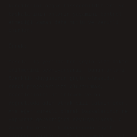
kendilerini özgür hissedebildikleri ve
başkalarının onların yaşamını kontrol
etmediği zaman daha mutlu ve verimli
olurlar.
Örnek:
Mesela, iş yerinde her şeyin size dikte
edilmesini sevmiyorsanız, bunun anlamı
özerklik duygusunun güçlü olmasıdır.
Kendi projelerinizi oluşturmak,
hedeflerinizi belirlemek ve bu
doğrultuda adım atmak sizi tatmin eder.
Ama eğer sürekli olarak başkalarının ne
yapmanız gerektiğini söylüyorlarsa, o
zaman bu özerklik duygusunun zayıf
olduğunu gösterir. İşte o zaman, içsel