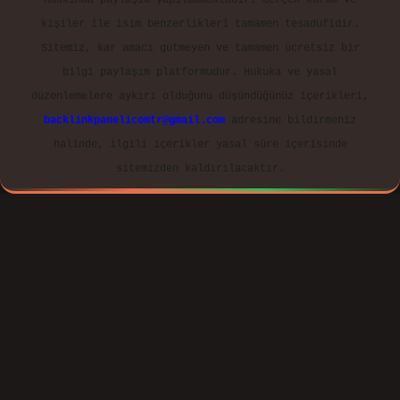
Reklam ve İletişim:
E-mail:
backlinkpaneli@gmail.com
Teams:
forumhizmeti@gmail.com
Whatsapp: 0262 606 0 726
Telegram: @karabul
Yasal Uyarı:
Sitemiz, 5651 Sayılı Kanun gereğince Bilgi
Teknolojileri ve İletişim Kurumu (BTK) tarafından
onaylanmış bir Yer Sağlayıcı olarak hizmet vermektedir.
Bu nedenle, sitedeki içerikleri proaktif olarak
denetleme veya araştırma yükümlülüğümüz bulunmamaktadır.
Ancak, üyelerimiz yazdıkları içeriklerin sorumluluğunu
taşımakta olup, siteye üye olarak bu sorumluluğu kabul
etmiş sayılırlar. Bu internet sitesi, herhangi bir
marka, kurum veya şahıs şirketi ile hiçbir bağlantısı
bulunmamaktadır. Sitede yalnızca kendi hazırladığımız
makaleler paylaşılmaktadır. Burada yer alan içerikler