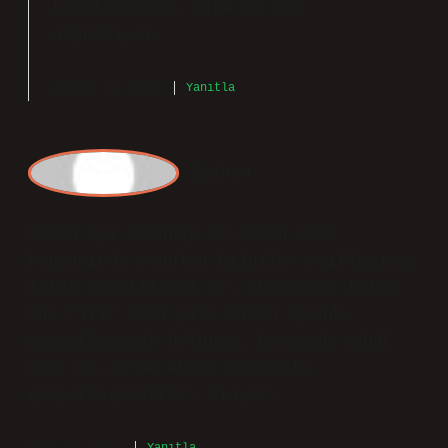
gerçekleşecektir.
Aralık 31, 2025
Yanıtla
admin
Emel! Yorumlarınıza her zaman
katılmıyorum, yine de
çok
değerliydi
.
Aralık 31, 2025
Yanıtla