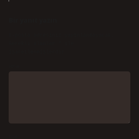
yılı Nisan ayında gerçekleşecek
dolunay, Çarşamba günü saat 02.48’de
Akrep burcunda gerçekleşecektir.
Haziran 13, 2026
Yanıtla
admin
Aras!
Kıymetli katkınız, yazının
bilimsel
değerini
yükseltti ve daha
güvenilir
bir kaynak olmasına katkıda bulundu.