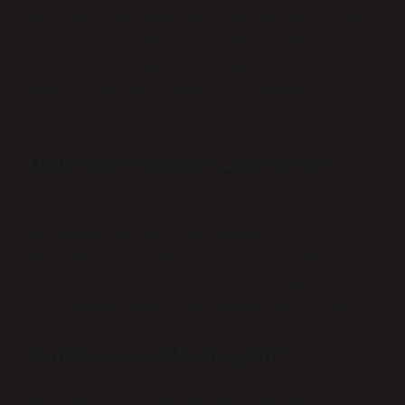
24 Nisan Çarşamba günü Akrep burcunda
dolunay gerçekleşecek. Su elementi
burçlarında meydana gelen dolunaylar
yoğun duygusal temaları harekete
geçirir.
Dolunay ne zaman 2024 Nisan?
Nisan 2024Nisan
2024PazartesiSalıÇarşamba8 Son Yarım
Ay9 Yeni Ay10 Yeni Yarım Ay15 Yeni
Yarım Ay16 İlk Çeyrek17 İlk Çeyrek22
İlk Şişman Ay2324 Dolunay3 satır daha
Dolunay ne anlama gelir?
Dolunay, ayın güneşe göre dünyanın zıt