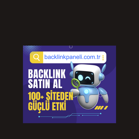
Cep telefonu ivmeölçer nedir ?
Ağustos 6, 2026
Kulak çorbası nereye ait ?
Ağustos 6, 2026
Avcılık belgesi nasıl alınır Mersin ?
Ağustos 5, 2026
Allah kelimesi Kuran’da kaç kez geçer ?
Ağustos 3, 2026
70 engelli olan ne kadar maaş alır ?
Ağustos 3, 2026
Sinir krizi geçiren birine ne iyi gelir ?
Temmuz 31, 2026
6 Feet Ne Demek ?
Temmuz 30, 2026
Türkiye’nin 10 numarası kim ?
Temmuz 29, 2026
Koç burcunun en nefret ettiği şey nedir ?
Temmuz 27, 2026
Kaç çeşit hemoglobin var ?