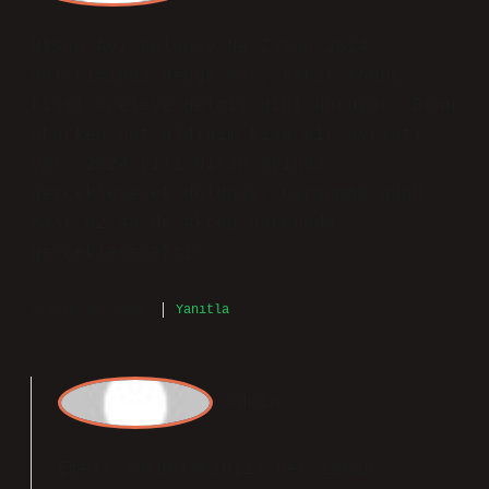
Yorumlarınız yazının
kalitesini
yükseltti.
Eylül 2, 2025
Yanıtla
Emel
Nisan Ayı Dolunay Ne Zaman 2024
anlatımında denge var, fakat sonuç
kısmı aceleye gelmiş gibi duruyor. Bunu
okurken not aldığım kısa bir ayrıntı
var: 2024 yılı Nisan ayında
gerçekleşecek dolunay, Çarşamba günü
saat 02.48’de Akrep burcunda