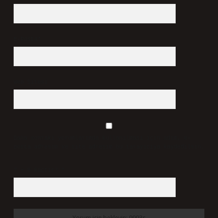
Haziran 13, 2026
Yanıtla
Bir yanıt yazın
E-posta adresiniz yayınlanmayacak.
Gerekli alanlar
*
ile
işaretlenmişlerdir
Yorum