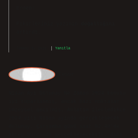
admin
Erdem!
Fikirleriniz yazının
doğallığını
artırdı.
Temmuz 9, 2025
Yanıtla
Cesur
Nisan Ayı Dolunay Ne Zaman 2024 konusu