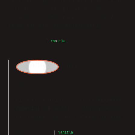
admin
Beyhan! Her fikrinize katılmasam da
katkınız için
teşekkür ederim
.
Ocak 14, 2026
Yanıtla
Aras
Yazı genel olarak akıcı; Nisan Ayı
Dolunay Ne Zaman 2024 bazı bölümlerde
arka planda kalıyor. Kendi deneyimimden
yola çıkarsam şöyle diyebilirim: 2024