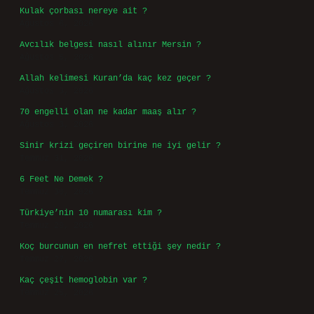
https://www.arabaforum.com.tr
https://baharkizyurdu.com.tr
https://kolaykazanc.com.tr
Sitemap
Sidebar
Son Yazılar