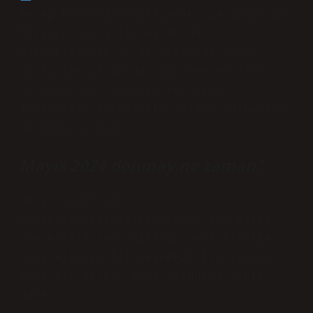
Akrep burcunda başlayacak. 24 Nisan’da
Türkiye saati ile 01:46’da
gerçekleşecek ve 23 Nisan’da Dünya
saati ile 23:49’da sona erecek olan
dolunay. Ay, doğanın ve hatta
insanların karanlıkta yolunu bulmasına
yardımcı oluyor.
Mayıs 2024 dolunay ne zaman?
Mayıs 2024Mayıs
2024PazartesiSalıPerşembe6 Son Hilal7
Son Hilal9 Yeni Hilal13 Yeni Hilal14
Yeni Hilal16 İlk Çeyrek20 İlk Şişman
Ay21 İlk Şişman Ay23 Dolunay3 satır
daha