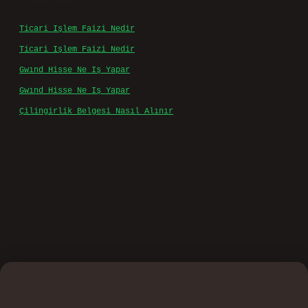
taşımakta olup, siteye üye olarak bu sorumluluğu kabul
etmiş sayılırlar.
Hukuka ve yasal düzenlemelere aykırı olduğunu
düşündüğünüz içerikleri,
backlinkpanelicomtr@gmail.com
adresine bildirmeniz halinde, ilgili içerikler yasal
süre içerisinde sitemizden kaldırılacaktır.
Arama