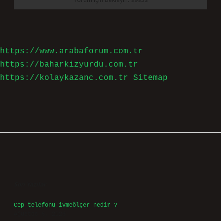
İsim*
E-Posta*
Web Sitesi
Daha sonraki yorumlarımda kullanılması için adım, e-
posta adresim ve site adresim bu tarayıcıya kaydedilsin.
7 + 8 kaçtır?
*