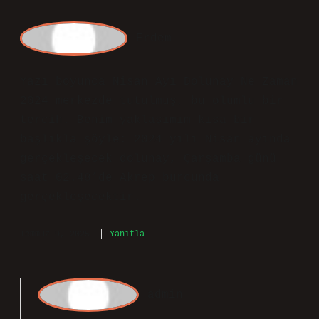
Erdem
Yazı boyunca Nisan Ayı Dolunay Ne Zaman
2024 merkezde tutulmuş, bu olumlu bir
tercih. Benim yaklaşımım kısa bir
başlıkla şöyle: 2024 yılı Nisan ayında
gerçekleşecek dolunay, Çarşamba günü
saat 02.48’de Akrep burcunda
gerçekleşecektir.
Temmuz 9, 2025
Yanıtla