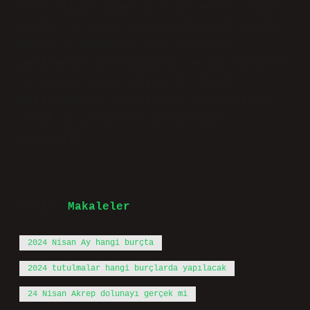
kararlılığa giden yolu döşerken, kimin
kimden ve nasıl vazgeçtiğini göreceğiz.
Merkür 3 Nisan’da ateş burcunda
gerilemeye başladığında, ezici bilgiler
öğrenmeye devam ediyoruz. En az
beklediğimiz insanlardan alışverişin
artık biriktirmeye dönüştüğünü
duyacağız.
Tarih:
Makaleler
2024 Nisan Ay hangi burçta
2024 tutulmalar hangi burçlarda yapılacak
24 Nisan Akrep dolunayı gerçek mi