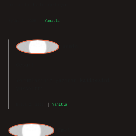
iyi toparlanmış, ancak bazı noktalar
yüzeysel geçilmiş. Anlatım ilerledikçe
2024 yılı Nisan ayında gerçekleşecek
dolunay, Çarşamba günü saat 02.48’de
Akrep burcunda gerçekleşecektir. daha
anlamlı hale geliyor.
Eylül 2, 2025
Yanıtla
admin
Cesur!