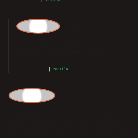
Beyhan
Nisan Ayı Dolunay Ne Zaman 2024
kapsamında sunulan bilgiler açıklayıcı,
fakat çeşitliliği az. Okuyucuya kalan
ana fikir 2024 yılı Nisan ayında
gerçekleşecek dolunay, Çarşamba günü
saat 02.48’de Akrep burcunda
gerçekleşecektir. oluyor.
Ocak 14, 2026
Yanıtla