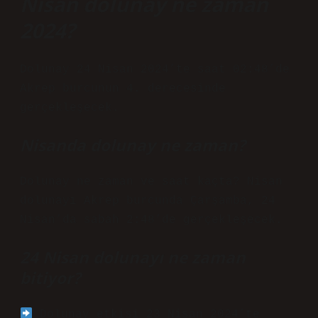
Nisan dolunay ne zaman
2024?
Dolunay 24 Nisan 2024’te saat 02:48’de
Akrep burcunun 4. derecesinde
gerçekleşecek.
Nisanda dolunay ne zaman?
Dolunay ne zaman ve saat kaçta? Nisan
dolunayı Akrep burcunda Çarşamba, 24
Nisan’da sabah 2:48’de gerçekleşecek.
24 Nisan dolunayı ne zaman
bitiyor?
Dolunay etkisi 23 Nisan 2024’te