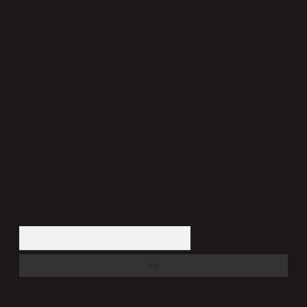
Sağlayıcı olarak hizmet vermektedir. Bu nedenle,
sitedeki içerikleri proaktif olarak denetleme veya
araştırma yükümlülüğümüz bulunmamaktadır. Ancak,
üyelerimiz yazdıkları içeriklerin sorumluluğunu
taşımakta olup, siteye üye olarak bu sorumluluğu kabul
etmiş sayılırlar.
Hukuka ve yasal düzenlemelere aykırı olduğunu
düşündüğünüz içerikleri,
backlinkpanelicomtr@gmail.com
adresine bildirmeniz halinde, ilgili içerikler yasal
süre içerisinde sitemizden kaldırılacaktır.
Arama