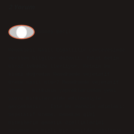
2 Yorum
Güneş Beril
Menekşesi Nasıl Çoğaltılır çerçevesinde
verilen bilgiler düzenli, fakat metin
biraz tekdüze ilerliyor. Metnin bu
kısmı doğrudan Menekşede vejetatif
üreme nasıl olur? Menekşede vejetatif
üreme , bitkinin yapraklarından yeni
yavru bitkiler elde edilmesiyle
gerçekleşir . İşte bu sürecin adımları:
Vejetatif üreme, menekşe gibi
bitkilerin genetik özelliklerini
korumak ve hızlı bir şekilde çoğaltmak