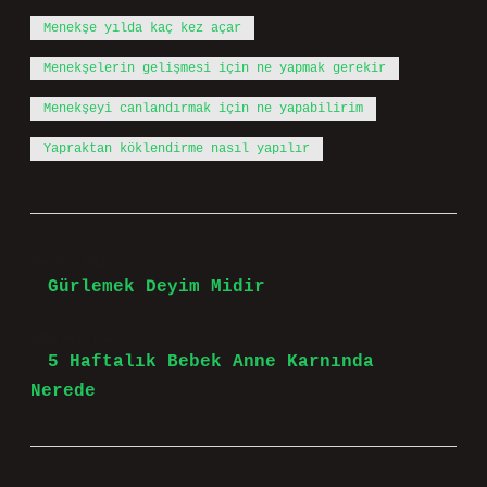
Menekşe yılda kaç kez açar
Menekşelerin gelişmesi için ne yapmak gerekir
Menekşeyi canlandırmak için ne yapabilirim
Yapraktan köklendirme nasıl yapılır
Önceki Yazı
Gürlemek Deyim Midir
Sonraki Yazı
5 Haftalık Bebek Anne Karnında
Nerede