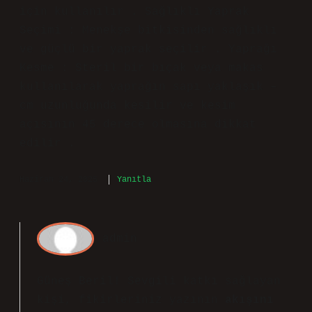
için kullanılır . Sağlıklı Yaprak
Seçimi : Menekşe bitkisinden sağlıklı
ve güçlü bir yaprak seçilir . Yaprağı
Kesme : Steril bir bıçak veya makas
kullanılarak yaprağın sapı yaklaşık –
cm uzunluğunda kesilir ve kesim
açısının 45 derece olmasına dikkat
edilir .
Haziran 24, 2025
Yanıtla
admin
Güneş Beril! Sevgili katkı sağlayan
kişi, fikirleriniz yazının
akışını