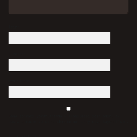
İsim*
E-Posta*
Web Sitesi
Daha sonraki yorumlarımda kullanılması için adım, e-
posta adresim ve site adresim bu tarayıcıya kaydedilsin.
7 + 8 kaçtır?
*