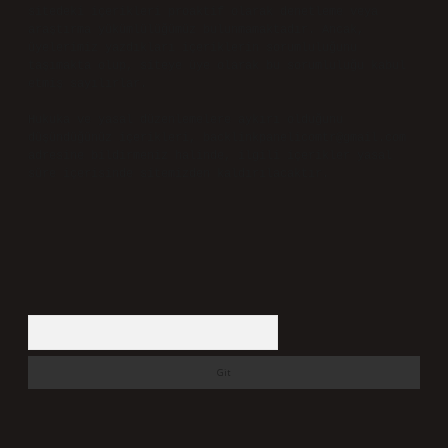
sitedeki içerikleri proaktif olarak denetleme veya
araştırma yükümlülüğümüz bulunmamaktadır. Ancak,
üyelerimiz yazdıkları içeriklerin sorumluluğunu
taşımakta olup, siteye üye olarak bu sorumluluğu kabul
etmiş sayılırlar.
Hukuka ve yasal düzenlemelere aykırı olduğunu
düşündüğünüz içerikleri,
backlinkpanelicomtr@gmail.com
adresine bildirmeniz halinde, ilgili içerikler yasal
süre içerisinde sitemizden kaldırılacaktır.
Arama