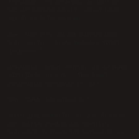
Arkadaşım: “Ya kardeşim, ne işin var
LoL’de? Çalışma hayatı, sosyal hayat…
Bir de bu kadar oyun mu?”
Ben: “Ama işte, bu LoL dünyası bana
huzur veriyor. Arada kaybolup gitmek
istiyorum.”
Arkadaşım: “Huzur dediğin, 45 dakikada
bittiğinde ‘ne oldu?’ diye hayal
kırıklığına uğradığın şey mi?”
Ben: “Evet, tam olarak o.”
Bunun gibi sohbetler her gün oluyor ve
bir şekilde kendimi LoL oynarken
buluyorum. O sırada bir bakıyorum, ne