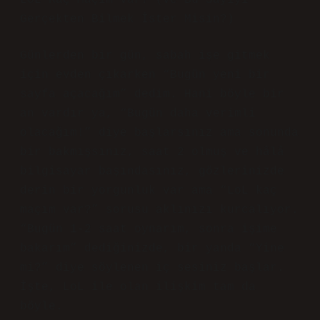
LoL Kaç Maçım Var? (Ve Bu Sayıyı
Gerçekten Bilmek İster Misin?)
Günlerden bir gün, sabah işe gitmek
için evden çıkarken “Bugün yeni bir
sayfa açacağım” dedim. Hani böyle bir
an vardır ya, “Bugün daha verimli
olacağım!” diye başlarsınız ama sonunda
bir bakmışsınız, saat 2 olmuş ve hâlâ
bilgisayar başındasınız, gözlerinizde
derin bir yorgunluk var ama “LoL kaç
maçım var?” sorusu aklınızı kurcalıyor.
“Bugün 1-2 saat oynarım, sonra işime
bakarım” dediğinizde, bir yanda “Yine
mi?” diye söylenen iç sesiniz başlar.
İşte, LoL ile olan ilişkim tam da
böyle.