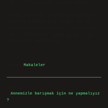
çok, oyun dışındaki dengeyi bulmak.
Ve bir şey daha: Bu yazıyı okuduktan
sonra yine bilgisayar başına geçip
“Bugün 5 maç oynayacağım” dediğinizde,
tekrar hatırlayın, belki de bu 5 maç
aslında hiç bitmeyecek.
Tarih:
Makaleler
Önceki Yazı
Annemizle barışmak için ne yapmalıyız
?