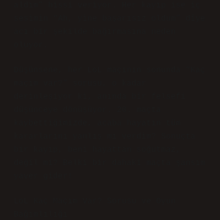
aldım” hissi veriyor. Her kayıp ise iç
sesimin “Ah, yine başarısız oldum” diye
acı bir şekilde bağırmasına neden
oluyor.
Düşünsene, her LoL maçının sonunda “Kaç
maçım var?” sorusu, o kadar
derinleşiyor ki, anında bir felsefi
düşünceye dönüşüyor. 20. maçta
kaybettiğimizde, acaba hayatın tüm
kararlarını yanlış mı verdim? Sonuçta
bir kayıp, beni hayattan soğutmaz,
değil mi? Belki bir dahaki maçta şansım
yaver gider!
LoL Kaç Maçım Var? Sorusu ve Oyun
Bağımlılığı