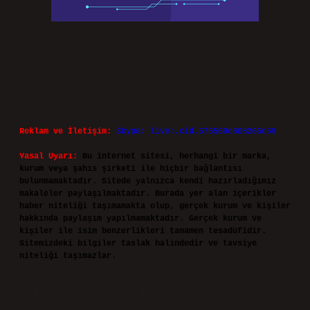
Reklam ve İletişim:
Skype: live:.cid.575569c608265c69
Yasal Uyarı:
Bu internet sitesi, herhangi bir marka,
kurum veya şahıs şirketi ile hiçbir bağlantısı
bulunmamaktadır. Sitede yalnızca kendi hazırladığımız
makaleler paylaşılmaktadır. Burada yer alan içerikler
haber niteliği taşımamakta olup, gerçek kurum ve kişiler
hakkında paylaşım yapılmamaktadır. Gerçek kurum ve
kişiler ile isim benzerlikleri tamamen tesadüfidir.
Sitemizdeki bilgiler taslak halindedir ve tavsiye
niteliği taşımazlar.
Sitemiz, 5651 Sayılı Kanun gereğince Bilgi Teknolojileri
ve İletişim Kurumu (BTK) tarafından onaylanmış bir Yer
Sağlayıcı olarak hizmet vermektedir. Bu nedenle,