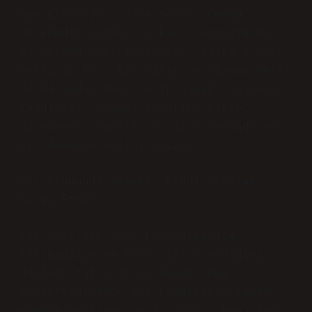
oynamıyorsun?” diye sordu. Cevap
veremedim çünkü, ne kadar oynadığımı
gerçekten hatırlamıyorum. Belki 3 maç,
belki 30 maç, kim bilir? O yüzden belki
de bu kadar maça sahip olmak, insanın
kendisini “sosyal hayatıma bakıp
düzenleme yapmalıyım” diye düşündüren
bir deneyim halini alıyor.
LoL Oyununda Başarı: Kendi Kendine
Kavga Etmek
LoL’deki bir maçı kazandığınızda,
takımınızın ne kadar iyi oynadığını
düşünüp mutlu oluyorsunuz. Ama
kaybettiğinizde ise kendinizle kavga
etmeye başlıyorsunuz. “Evet, ben yine