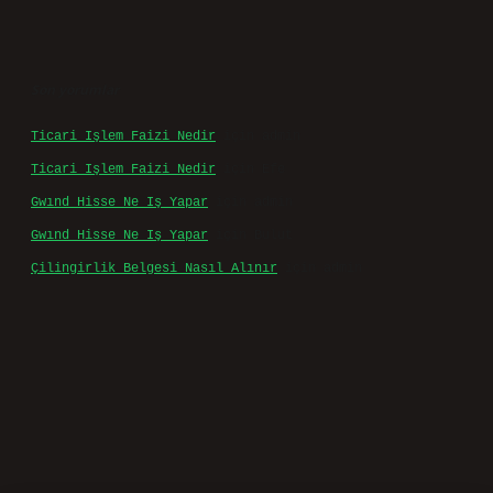
Son yorumlar
Ticari Işlem Faizi Nedir
için
admin
Ticari Işlem Faizi Nedir
için
Efe
Gwınd Hisse Ne Iş Yapar
için
admin
Gwınd Hisse Ne Iş Yapar
için
Bulut
Çilingirlik Belgesi Nasıl Alınır
için
admin