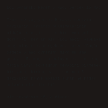
LoL Oynamak: Hedef 5 Maç, Gerçek 15 Maç
İzmir’de yaşıyorum. Burası, denizin,
çayıların, arkadaş buluşmalarının
olduğu, enerjik bir şehir. Ama gelin
görün ki, her an bir “LoL maçı” yapmaya
aday oluyorum. Gerçekten, bazen “Bugün
sadece 5 maç oynarım” diyorum ama,
geceyi 15. maçımda buluyorum. “LoL kaç
maçım var?” sorusunun cevabını bilmemek
bir yana, birkaç maçın sonunda 5
dakikalık kahve molası almak ne kadar
anlamlı olabilir ki?
Bir arkadaşım şöyle diyor: