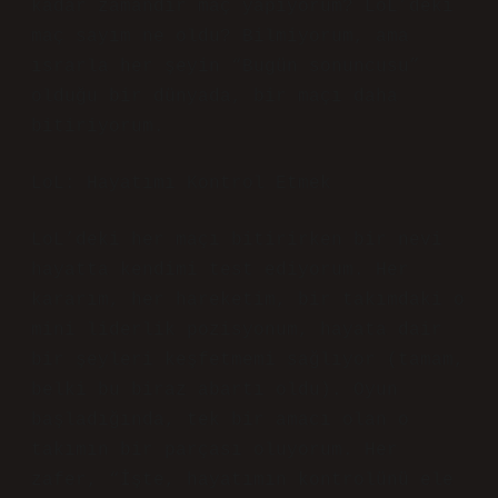
kadar zamandır maç yapıyorum? LoL’deki
maç sayım ne oldu? Bilmiyorum, ama
ısrarla her şeyin “Bugün sonuncusu”
olduğu bir dünyada, bir maçı daha
bitiriyorum.
LoL: Hayatımı Kontrol Etmek
LoL’deki her maçı bitirirken bir nevi
hayatta kendimi test ediyorum. Her
kararım, her hareketim, bir takımdaki o
mini liderlik pozisyonum, hayata dair
bir şeyleri keşfetmemi sağlıyor (tamam,
belki bu biraz abartı oldu). Oyun
başladığında, tek bir amacı olan o
takımın bir parçası oluyorum. Her
zafer, “İşte, hayatımın kontrolünü ele