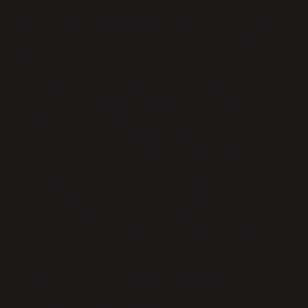
İnsanın bir konuda ne kadar “farkında”
olabildiğini tartışalım. Kimi zaman,
“LoL kaç maçım var?” sorusu tek başına
bir yansıma halini alıyor. Yani, bir
insanın kaç maç oynadığı, o kadar da
önemli değil. Ama, bir şeyi fark
ettiğimizde, bu bazen endişe verici
olabiliyor. “Bir dakika, bu kadar maç
oynadım da gerçekten günüm nasıl
geçti?” diye sormaya başladığınızda,
işte o zaman gerçek soru ortaya
çıkıyor: “Gerçekten LoL’de kaç maçım
var?”
Buna örnek olarak, geçen gün bir
arkadaşım bana “Ne zamandır LoL