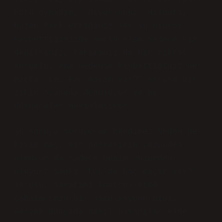
kötü oynadım,” diyorsunuz. Halbuki,
bazen fark ettiğiniz şey şu oluyor:
Kaybettiğinizde suçlu olan sadece siz
değilsiniz, takımınız da bir miktar
sorumlu. Ama nedense kaybettiğiniz her
maçta “LoL kaç maçım var?” sorusu bir
zihin oyununa dönüşüyor ve bu
düşünceler derinleşiyor.
Şu soruyu soruyorum kendime: Neden her
kayıp maç, bir başkasının yüzünden
olmuyor da sadece benim yüzümden
oluyor? Sanki “LoL’de kaç maçım var?”
sorusu, hayatımı kontrol etme
çabalarımın bir simülasyonu gibi.
Gerçek dünyada nasıl başarılar elde