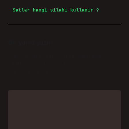
Sonraki Yazı
Satlar hangi silahı kullanır ?
Bir yanıt yazın
E-posta adresiniz yayınlanmayacak.
Gerekli alanlar
*
ile
işaretlenmişlerdir
Yorum