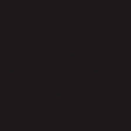
etmek istiyorsam, burada da aynı
şekilde “zafer” arayışına giriyorum.
Sonuç: LoL Kaç Maçım Var? Bu Soru
Kapanıyor, Bir Sonraki Başlıyor
Sonuç olarak, LoL’deki maç sayınız
gerçekten önemli mi? Bazen evet, bazen
hayır. Her maç, bir şeyler öğretir. 10.
maçta kötü oynayabilirsiniz ama 30.
maçta “Hayatımın en iyi hamlesi”
dediğiniz bir an yaşayabilirsiniz. O
yüzden, LoL kaç maçım var? Sorusu
aslında hayatınızda ne kadar oyun
oynamak istediğinize dair çok ciddi bir
soru işareti. Belki de burada asıl
önemli olan, oyun içindeki başarıdan