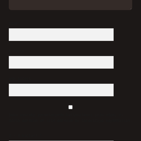
İsim*
E-Posta*
Web Sitesi
Daha sonraki yorumlarımda kullanılması için adım, e-
posta adresim ve site adresim bu tarayıcıya kaydedilsin.
9 - 5 kaçtır?
*