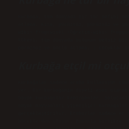
Kurbağa, tüm dünyada bir tür amfibi am
atlama. Kısa, pürüzsüz, pürüzsüz ve gü
wiki› frogtwinkl ›Öğretim-wiki› froggo
kökeni, tüm dünyada bulunan belsiz bir
pürüzsüz ve güçlü atlama. | Çocuklar i
Kurbağa etçil mi otçu
Kurbağalar sadece araba kullanıyor çün
yer. Bir kurbağanın diyeti esas olarak
büyük kurbağalar kemirgenler, solucanl
büyük hayvanları yiyebilir! Kurbağalar
gerçekleştirilir. Etoburlar sadece et 
böceklerden oluşur. Bununla birlikte, 