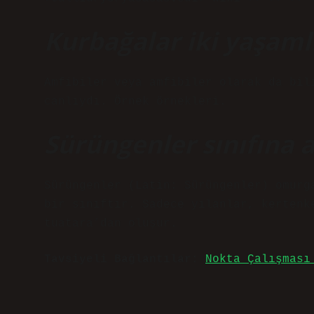
Kurbağalar iki yaşamlı
Amfibiler veya amfibiler olarak da bil
canlıydı. Örnek örnekleri.
Sürüngenler sınıfına a
Sürüngenler (Latin: Sürüngenler) omurg
bir sınıftır. Sadece yılanlar, kertenk
tuatara’dan oluşur.
Tavsiyeli Bağlantılar:
Nokta Çalışması