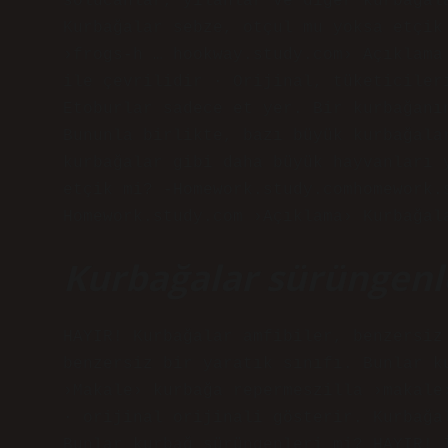
solucanlar, yılanlar ve diğer kurbağal
Kurbağalar sebze, otçul mu yoksa etçik
›frogs-h … hookway.study.com› Açıklama
ile çevrilidir · Orijinal, tüketiciler
Etoburlar sadece et yer. Bir kurbağanı
Bununla birlikte, bazı büyük kurbağala
kurbağalar gibi daha büyük hayvanları 
etçik mi? -Homework.study.comhomework.
Homework.study.com ›Açıklama› Kurbağal
Kurbağalar sürüngenle
HAYIR! Kurbağalar amfibiler, benzersiz
benzersiz bir yaratık sınıfı. Bunlar k
›Makale› kurbağa repermeszilla ›makale
· orijinal orijinali gösterir. Kurbağa
Bunlar kurbağ sürüngenleri mi? HAYIR! 