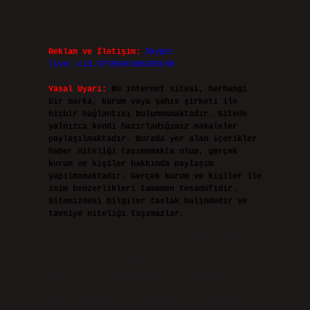
Reklam ve İletişim:
Skype:
live:.cid.575569c608265c69
Yasal Uyarı:
Bu internet sitesi, herhangi
bir marka, kurum veya şahıs şirketi ile
hiçbir bağlantısı bulunmamaktadır. Sitede
yalnızca kendi hazırladığımız makaleler
paylaşılmaktadır. Burada yer alan içerikler
haber niteliği taşımamakta olup, gerçek
kurum ve kişiler hakkında paylaşım
yapılmamaktadır. Gerçek kurum ve kişiler ile
isim benzerlikleri tamamen tesadüfidir.
Sitemizdeki bilgiler taslak halindedir ve
tavsiye niteliği taşımazlar.
Sitemiz, 5651 Sayılı Kanun gereğince Bilgi
Teknolojileri ve İletişim Kurumu (BTK)
tarafından onaylanmış bir Yer Sağlayıcı
olarak hizmet vermektedir. Bu nedenle,
sitedeki içerikleri proaktif olarak
denetleme veya araştırma yükümlülüğümüz