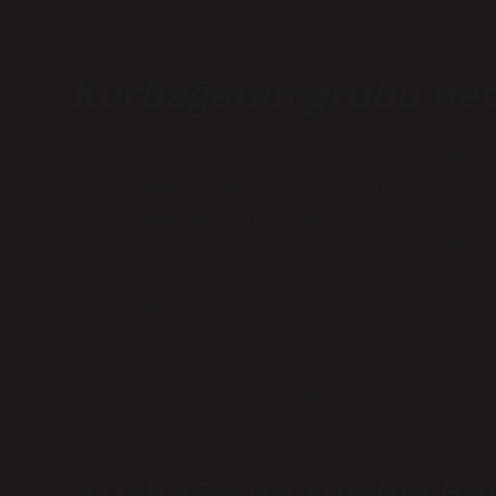
büyük film, body -body -body -body ve 
Kurbağanın grubu ned
Kurbağalar ve siyah kurbağalar en büyü
2022 KURBRABALAR VE SİYAH kurbağalar e
2022 KURBALAR: en büyük amfibiler – ku
civarında – factsLive Science ›, 50692
tersine ›tersine› tersine ›tersine› te
çevreleme, çevreleyen çevreleme, etraf
bir şekilde çevreleme, çevreleme, etra
50692-Frog-Factsgoogle (İngilizce → Tü
gösterir ve siyah kurbağalar en büyük 
gerçekleri
Kurbağa ne tür bir ha