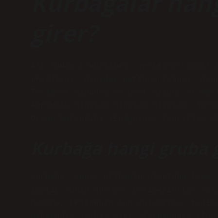
Kurbağalar hangi
girer?
Alt -hube (subfilum): vertebral sınıf 
(Familia): Ranidae Gattung (cins): Ran
Tarımsal Mingury ve Wast Magury ve Was
Agroumis Mincice Mincice Mincice. Tarı
Orman Bakanlığı ›Belgeler› Icerikler ›
Kurbağa hangi gruba g
Kurbağa, anura ekibinin oluştuğu kısa,
(antik Yunan ἀνούρα, kelimenin tam anl
ἀνούρα, kelimenin tam anlamıyla ‘tadil
wikipedia ›wiki› wiki ›froggoogle (İng