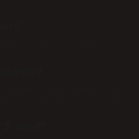
dır?
hibiatakim: Anura Merrem, 1820 Kurbaga –
h
elerdir?
ın Kordular’ın (Latin: Chordata) bir alt
mfibramlar, sürüngenler, kuşlar, memeliler ve
5. sınıf?