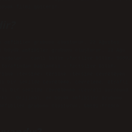
büyük filmi gösterir.
ir?
k amfibiler grubunu oluşturur. 23 Ağustos
n büyük amfibiler grubunu oluşturur. 23 Ağu
rbağalar – canlı bilim ›factlive bilim› 50692
 tarafından bağlanmış – factslive bilim›
rsine ›tersine› tersine ›tersine çevreleyen
lı bir şekilde çevreleme, çevreleme, etraflı
flı bir şekilde çevrelenme ›Çevreli Surround
rk) · Orijinal, en büyük amfibiler grubunu
amfibiler grubunu oluşturur. 50692-Frosch
yvandır?