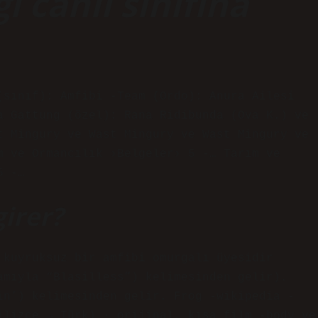
 canlı sınıfına
(sınıf): Amfibi -Team (Ordo): Anura Ailesi
a Gattung (özel): Rana Ridibunda (Ova K.) ve
t Mingury ve Wast Mingury ve Wast Mingury ve
m ve Ormancılık ›Belgeler› 5 -… Tarım ve
5 -…
irer?
 kuyruksuz bir amfibi omurgalı üyesidir
amıyla “Blasilless”) kelimesinden gelir).
in’) kelimesinden gelir. Frog -wikipedia -
ilizce → Türk) · orijinal, kısa film -body ve