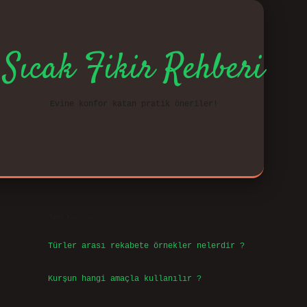
Sıcak Fikir Rehberi
Evine konfor katan pratik öneriler!
Sidebar
vd.casi
Son Yazılar
Türler arası rekabete örnekler nelerdir ?
Ağustos 9, 2026
Kurşun hangi amaçla kullanılır ?
Ağustos 7, 2026