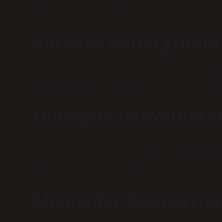
›makale› kurbağa repermleri
Kurbağa hangi grupta
FROSCH: Animaliaşube: Chordatunif: Amp
Wikipedivedia ›Wiki› Wiki ›Wiki› Frosc
Omurgalı hayvanlar n
Omurgalı (Latin: Omurlar), vahşi yaşam
parçasıdır. Sol üstten saat yönünde; A
kemikli balık örnekleri.
Memeliler kaça ayrılır 