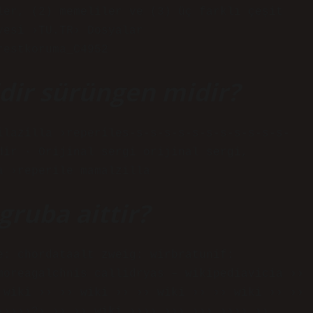
ler, (2) memeliler ve (3) üç farklı çeşit
yesi ›TU.TR› Dosyalar
restkoruma_C4952
ir sürüngen midir?
ilazilla ›reperiles-s-s-s-s-s-s-s-s-s-s-s-
dir · Orijinal sergi orijinal sergi,
a ›reperile mamalzilla
gruba aittir?
e: chordataalt zweig: wirbratunif:
moreagalchnis callidryas – wikipediavicia ››
 wiki ›› ›› wiki ›› ›› wiki ›› ›› wiki ›› ››
›››››?› ›› ›› wiki ›››› ››› ››› ›››› ››