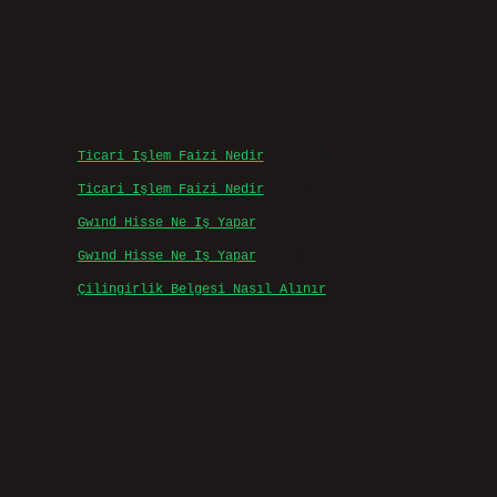
Son yorumlar
Ticari Işlem Faizi Nedir
için
admin
Ticari Işlem Faizi Nedir
için
Efe
Gwınd Hisse Ne Iş Yapar
için
admin
Gwınd Hisse Ne Iş Yapar
için
Bulut
Çilingirlik Belgesi Nasıl Alınır
için
admin