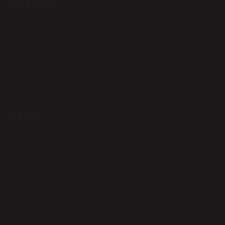
fibidir. Kısa, pürüzsüz kıllı ve güçlü
çlü atlama. | Kinder-twinkltwinkl ›lähren-
ogle (İngilizce → Türk) · Kurbağa, kökenin
 amfibi tipi amfibi türüdür. Kısa, pürüzsüz,
çin kurbağa gerçekleri
l mu?
kü tüketiciler yiyorlar. Etoburlar sadece et
 böceklerden oluşur. Bununla birlikte, bazı
ar, yılanlar ve diğer kurbağalar gibi daha
 sadece tüketicileri yemek için
yer. Bir kurbağanın diyeti esas olarak
bazı büyük kurbağalar kemirgenler,