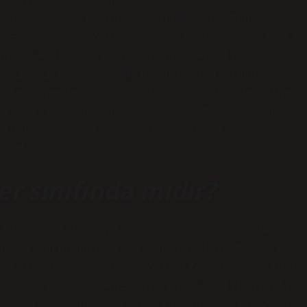
ar gibi daha büyük hayvanları yiyebilir!
 mi? -Homework.study.comhomework.study.com
 ›Frogs-h … Google Google (İngilizce → Türk)
in yiyecekleri için orijinal HizetirbaKalar;
n diyeti esas olarak böceklerden oluşur.
r kemirgenler, solucanlar, yılanlar ve diğer
yiyebilir! Kurbağalar sebze, otçul mu yoksa
study.com ›Açıklama› Kurbağalar-H …
ar-H …
r sınıfında mıdır?
 bir yaratık sınıfı. Kurbağalar amfibiler,
urbağ sürüngenleri mi? HAYIR! İşte temel oda
› kurbağa reperiles Google (İngilizce → Türk)
lar amfibiler, benzersiz bir yaratık sınıfı.
İşte temel oda ›Makale› kurbağa repileszilla