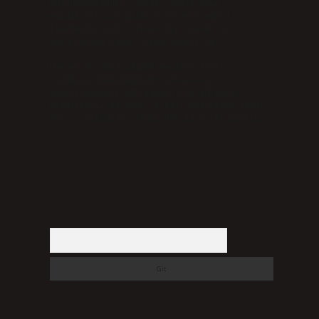
bulunmamaktadır. Ancak, üyelerimiz
yazdıkları içeriklerin sorumluluğunu
taşımakta olup, siteye üye olarak bu
sorumluluğu kabul etmiş sayılırlar.
Hukuka ve yasal düzenlemelere aykırı
olduğunu düşündüğünüz içerikleri,
backlinkpanelicomtr@gmail.com
adresine
bildirmeniz halinde, ilgili içerikler yasal
süre içerisinde sitemizden kaldırılacaktır.
Arama