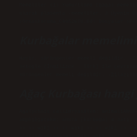
Memeliler (1) Yumurtlama (gaga) memeli
olarak plasenta -memeliler. 3 Üyenin Ü
›Ormankoruma_C4952KTU.Ed› Dosyalar ›Fo
Kurbağalar memelimid
Hayır, sürüngenler memeli değildir. -Z
setogle (İngilizce → Türk) ile çevrili
sürüngenler memeli değildir. -Zilazill
Ağaç Kurbağası hangi 
Agalychnis callidryasâlem: animaliAhub
amphibiatakm: anura (kurbağa) 4 satır 
›› ›› wiki ›› ›› wiki ›› ›› wiki ›› ››
›Callidrysryasasasvedi› wiki ›› ›› ›› 