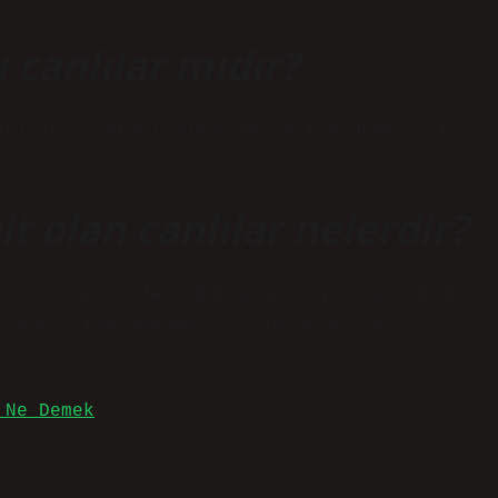
 canlılar mıdır?
inirler. Kökeni Yunan ve Türk eşdeğeri iki
it olan canlılar nelerdir?
alılar üzerinde soğuk algınlığı olan büyük
eleler, kaplumbağalar, timsahlar ve
 Ne Demek