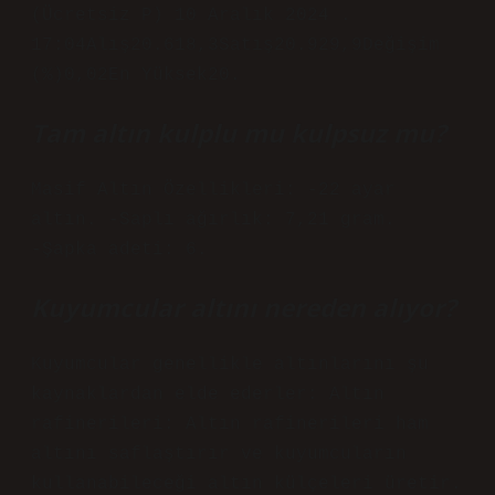
(Ücretsiz P) 10 Aralık 2024 .
17:04Alış20.618,3Satış20.929,9Değişim
(%)0,02En Yüksek20.
Tam altın kulplu mu kulpsuz mu?
Masif Altın Özellikleri: -22 ayar
altın. -Saplı ağırlık: 7,21 gram.
-Şapka adeti: 6.
Kuyumcular altını nereden alıyor?
Kuyumcular genellikle altınlarını şu
kaynaklardan elde ederler: Altın
rafinerileri: Altın rafinerileri ham
altını saflaştırır ve kuyumcuların
kullanabileceği altın külçeleri üretir.