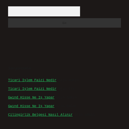
Arama
Son yorumlar
Ticari Işlem Faizi Nedir
için
admin
Ticari Işlem Faizi Nedir
için
Efe
Gwınd Hisse Ne Iş Yapar
için
admin
Gwınd Hisse Ne Iş Yapar
için
Bulut
Çilingirlik Belgesi Nasıl Alınır
için
admin