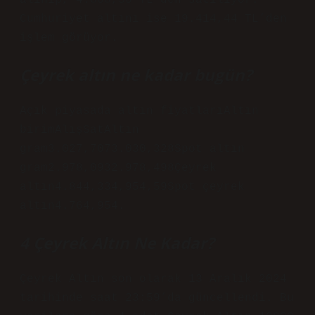
alınıp, 4.868,50 TL’den satılıyor.
Cumhuriyet altını ise 19.414,44 TL’den
işlem görüyor.
Çeyrek altın ne kadar bugün?
Açık piyasada altın fiyatlarıAltın
birimAlışSatAltın
gram3.027,7073.030,328Spot altın
gram2.978,0932.978,498Çeyrek
altın4.844,334,954,59Spot çeyrek
altın4.764,954.
4 Çeyrek Altın Ne Kadar?
Çeyrek Altın son olarak 13 Aralık 2024
tarihinde saat 23:59’da güncellendi. Bu