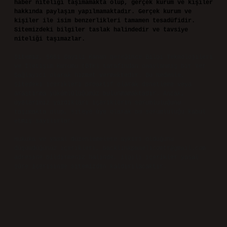
haber niteliği taşımamakta olup, gerçek kurum ve kişiler
hakkında paylaşım yapılmamaktadır. Gerçek kurum ve
kişiler ile isim benzerlikleri tamamen tesadüfidir.
Sitemizdeki bilgiler taslak halindedir ve tavsiye
niteliği taşımazlar.
Sitemiz, 5651 Sayılı Kanun gereğince Bilgi Teknolojileri
ve İletişim Kurumu (BTK) tarafından onaylanmış bir Yer
Sağlayıcı olarak hizmet vermektedir. Bu nedenle,
sitedeki içerikleri proaktif olarak denetleme veya
araştırma yükümlülüğümüz bulunmamaktadır. Ancak,
üyelerimiz yazdıkları içeriklerin sorumluluğunu
taşımakta olup, siteye üye olarak bu sorumluluğu kabul
etmiş sayılırlar.
Hukuka ve yasal düzenlemelere aykırı olduğunu
düşündüğünüz içerikleri,
backlinkpanelicomtr@gmail.com
adresine bildirmeniz halinde, ilgili içerikler yasal
süre içerisinde sitemizden kaldırılacaktır.