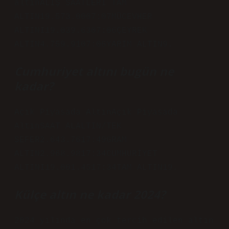
altınALIŞ SAATLERİ TAM
ALTIN19.573.0007:07MÜCEVHER
ALTINI19.039.6307:06ÇEYREK
ALTIN4.759.9107:06YARIM ALTIN9.
Cumhuriyet altını bugün ne
kadar?
Açık Piyasada AltınAçık Piyasada
AltınSAAT ALALTIN/TEK
SEFER2.643.7617:49GRAM
ALTIN2.968.9817:34CUMHURİYET
ALTINI19.001.4517:34TAM ALTIN19.
Külçe altın ne kadar 2024?
2024 yılında en çok tercih edilen altın