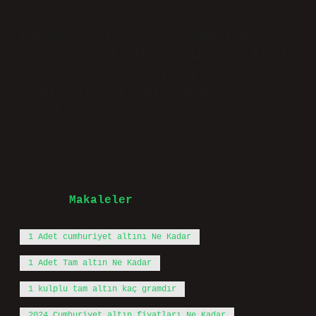
Güncel serbest piyasa rakamlarına göre
1 gram altının ne kadar değerinde
olduğunu merak ediyorsanız, alış fiyatı
2.977,20 TL, satış fiyatı ise 2.977,64
TL’dir. Alış ve satış fiyatları son
olarak bugün, 12/13/2024, 11:42 PM’de
güncellendi.
Tarih:
Makaleler
1 Adet cumhuriyet altını Ne Kadar
1 Adet Tam altın Ne Kadar
1 kulplu tam altın kaç gramdır
2024 Cumhuriyet altın fiyatları Ne Kadar