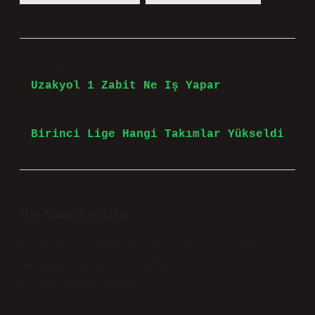
Önceki Yazı
Uzakyol 1 Zabit Ne Iş Yapar
Sonraki Yazı
Birinci Lige Hangi Takımlar Yükseldi
Bir yanıt yazın
E-posta adresiniz yayınlanmayacak.
Gerekli alanlar
*
ile
işaretlenmişlerdir