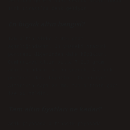
verilere göre 4 adet Çeyrek Altın 19800
Türk Lirası’na denk geliyor.
En büyük altın hangisi?
Tam altın sikke 7.016 gram
ağırlığındadır. Ön yüzdeki Atatürk
portresi diğerinden daha küçüktür.
Cumhuriyet altın sikke 7.216 gram
ağırlığındadır ve ön yüzdeki Atatürk
portresi daha büyüktür. Cumhuriyet
Altınının çapı 22 mm, tam altının çapı
ise 30 mm’dir.
Tam altın fiyatları ne kadar?
Açık piyasada altınAçık piyasada