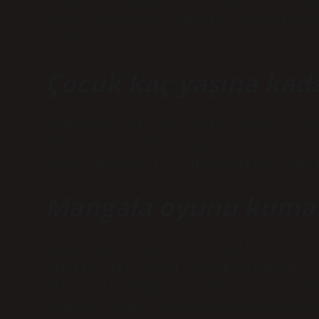
alanlar: muhakeme, planlama, görselleş
Kayıp Top Oyunu. … Hafıza Kartları Oyu
Oyunu.
Çocuk kaç yaşına kad
Oyuncaklar için yaş sınırı yoktur; oyu
ihtiyaçlarını karşılamak üzere tasarla
motor becerileri ve dil gelişimi için 
Mangala oyunu kuma
Bugüne kadar, bu güçlü temellerin atıl
yalnızca iki görsel kaynak kalmıştır. 
edilmiştir. Mangala Oyunu, her iki gör
Mangala Oyunu, tarih boyunca kumar ama