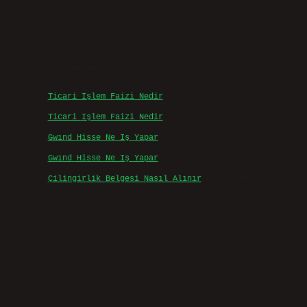
Son yorumlar
Ticari Işlem Faizi Nedir
için
admin
Ticari Işlem Faizi Nedir
için
Efe
Gwınd Hisse Ne Iş Yapar
için
admin
Gwınd Hisse Ne Iş Yapar
için
Bulut
Çilingirlik Belgesi Nasıl Alınır
için
admin