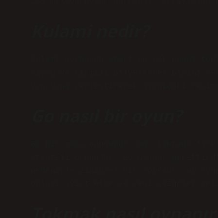
265 milyon dolar harcandı. Activision 
Kulami nedir?
Kulami oyununun amacı en çok puanı top
siyah ve kırmızı bilyelerden birini se
yan yana yerleştirerek aşağıdaki resim
Go nasıl bir oyun?
Go bir masa oyunudur. Go, tahtada fark
strateji oyunudur. Go oyunu, gerektird
nedeniyle zihinsel bir spordur. Go oyu
onları ayırt etme ve yeni çözümler gel
Tokmak nasıl oynanır