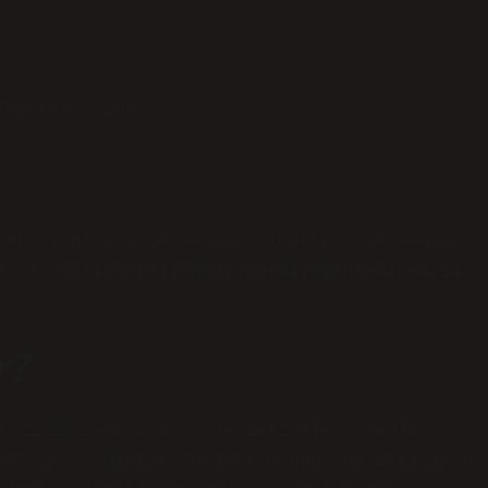
Twister – 104.
aştırıldıCurious&Genius GlobeCurious&Genius
4,74,7SatıcıHediyeHediyeHediyeRenk-Kırmızı1
r?
i çizim zeka oyunu. Geliştirilen alanlar:
hafıza. … Mantık Topları oyunu. Geliştirilen