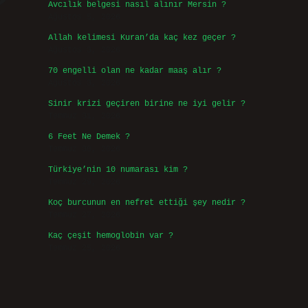
?
Avcılık belgesi nasıl alınır Mersin ?
Ağustos 5, 2026
Allah kelimesi Kuran’da kaç kez geçer ?
Ağustos 3, 2026
70 engelli olan ne kadar maaş alır ?
Ağustos 3, 2026
Sinir krizi geçiren birine ne iyi gelir ?
Temmuz 31, 2026
6 Feet Ne Demek ?
Temmuz 30, 2026
Türkiye’nin 10 numarası kim ?
Temmuz 29, 2026
Koç burcunun en nefret ettiği şey nedir ?
Temmuz 27, 2026
Kaç çeşit hemoglobin var ?
Temmuz 25, 2026