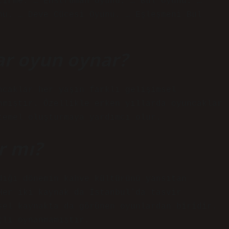
tirme. … Enstrüman Oyunu. … Bul Oyunu. …
nu. … Deve Cücesi Oyunu. … Eşleşmeni Bul
ar oyun oynar?
ncaklar her yaşın farklı gelişimsel
nmıştır. Özellikle erken yıllarda oyuncaklar
temel oluşturmaya yardımcı olur.
r mı?
dığı dönemin kahve kültürünü yansıtan
Her iki kaynak da İstanbul’da tasvir
sel kaynakta da görünen oyunlardan biridir.
çlı oynanmamıştır.