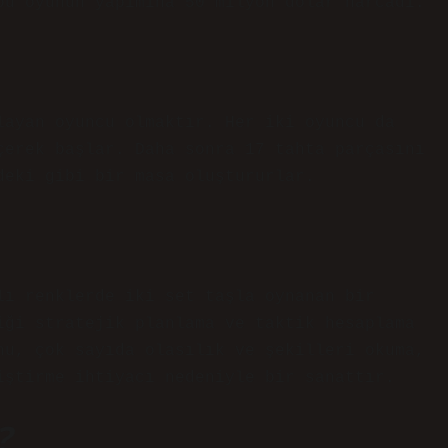
bu oyunun yapımına 50 milyon dolar harcadı.
layan oyuncu olmaktır. Her iki oyuncu da
çerek başlar. Daha sonra 17 tahta parçasını
deki gibi bir masa oluştururlar.
lı renklerde iki set taşla oynanan bir
iği stratejik planlama ve taktik hesaplama
nu, çok sayıda olasılık ve şekilleri okuma,
iştirme ihtiyacı nedeniyle bir sanattır.
?