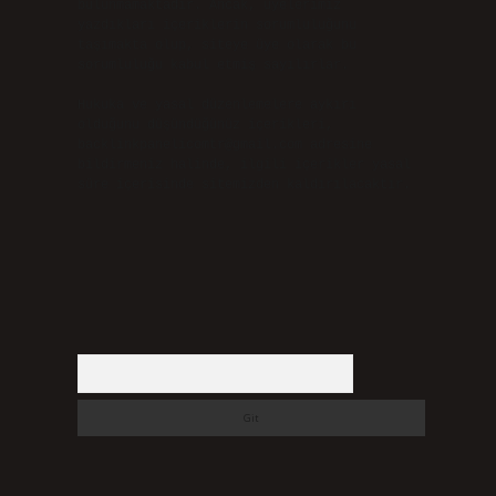
bulunmamaktadır. Ancak, üyelerimiz
yazdıkları içeriklerin sorumluluğunu
taşımakta olup, siteye üye olarak bu
sorumluluğu kabul etmiş sayılırlar.
Hukuka ve yasal düzenlemelere aykırı
olduğunu düşündüğünüz içerikleri,
backlinkpanelicomtr@gmail.com
adresine
bildirmeniz halinde, ilgili içerikler yasal
süre içerisinde sitemizden kaldırılacaktır.
Arama