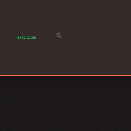
ı
Hakkımızda
undur