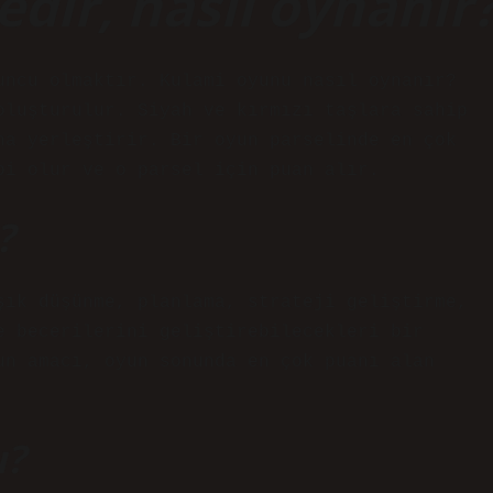
dir, nasıl oynanır
uncu olmaktır. Kulami oyunu nasıl oynanır?
oluşturulur. Siyah ve kırmızı taşlara sahip
na yerleştirir. Bir oyun parselinde en çok
bi olur ve o parsel için puan alır.
?
şık düşünme, planlama, strateji geliştirme,
e becerilerini geliştirebilecekleri bir
un amacı, oyun sonunda en çok puanı alan
u?