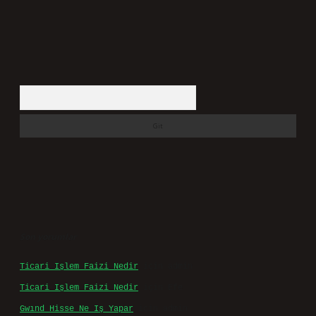
Arama
Son yorumlar
Ticari Işlem Faizi Nedir
için
admin
Ticari Işlem Faizi Nedir
için
Efe
Gwınd Hisse Ne Iş Yapar
için
admin