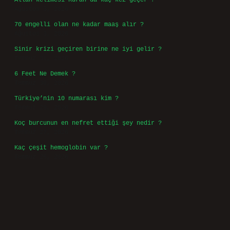
Allah kelimesi Kuran’da kaç kez geçer ?
Ağustos 3, 2026
70 engelli olan ne kadar maaş alır ?
Ağustos 3, 2026
Sinir krizi geçiren birine ne iyi gelir ?
Temmuz 31, 2026
6 Feet Ne Demek ?
Temmuz 30, 2026
Türkiye’nin 10 numarası kim ?
Temmuz 29, 2026
Koç burcunun en nefret ettiği şey nedir ?
Temmuz 27, 2026
Kaç çeşit hemoglobin var ?
Temmuz 25, 2026