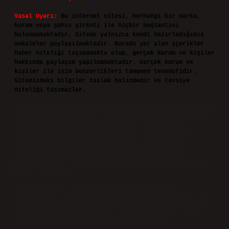
Yasal Uyarı:
Bu internet sitesi, herhangi bir marka,
kurum veya şahıs şirketi ile hiçbir bağlantısı
bulunmamaktadır. Sitede yalnızca kendi hazırladığımız
makaleler paylaşılmaktadır. Burada yer alan içerikler
haber niteliği taşımamakta olup, gerçek kurum ve kişiler
hakkında paylaşım yapılmamaktadır. Gerçek kurum ve
kişiler ile isim benzerlikleri tamamen tesadüfidir.
Sitemizdeki bilgiler taslak halindedir ve tavsiye
niteliği taşımazlar.
Sitemiz, 5651 Sayılı Kanun gereğince Bilgi Teknolojileri
ve İletişim Kurumu (BTK) tarafından onaylanmış bir Yer
Sağlayıcı olarak hizmet vermektedir. Bu nedenle,
sitedeki içerikleri proaktif olarak denetleme veya
araştırma yükümlülüğümüz bulunmamaktadır. Ancak,
üyelerimiz yazdıkları içeriklerin sorumluluğunu
taşımakta olup, siteye üye olarak bu sorumluluğu kabul
etmiş sayılırlar.
Hukuka ve yasal düzenlemelere aykırı olduğunu
düşündüğünüz içerikleri,
backlinkpanelicomtr@gmail.com
adresine bildirmeniz halinde, ilgili içerikler yasal
süre içerisinde sitemizden kaldırılacaktır.