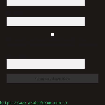
Web Sitesi
Daha sonraki yorumlarımda kullanılması için adım, e-
posta adresim ve site adresim bu tarayıcıya kaydedilsin.
5 + 3 kaçtır?
*
https://www.arabaforum.com.tr