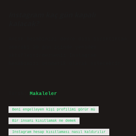
Instagram kaç gün kapalı
kalacak?
Ancak hesabınızı devre dışı bıraktıktan
sonraki 30 gün içinde yeniden
aktifleştirmezseniz Instagram
hesabınızı otomatik olarak silecektir.
Tarih:
Makaleler
Beni engelleyen kişi profilimi görür mü
Bir insanı kısıtlamak ne demek
Instagram hesap kısıtlaması nasıl kaldırılır