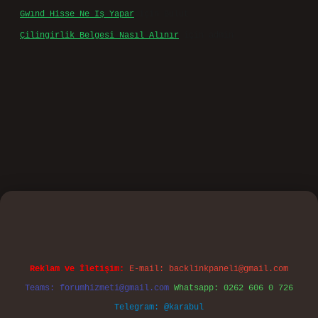
Gwınd Hisse Ne Iş Yapar
için
Bulut
Çilingirlik Belgesi Nasıl Alınır
için
admin
o
Reklam ve İletişim:
E-mail:
backlinkpaneli@gmail.com
Teams:
forumhizmeti@gmail.com
Whatsapp: 0262 606 0 726
Telegram: @karabul