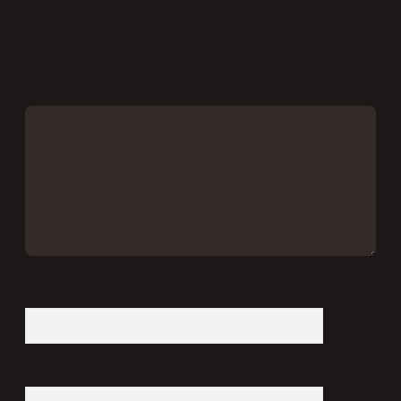
E-posta adresiniz yayınlanmayacak.
Gerekli alanlar
*
ile
işaretlenmişlerdir
Yorum
İsim*
E-Posta*