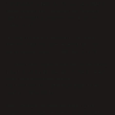
tarafından kekemelik tanısı ve şiddeti
değerlendirilir; konuşma performansı,
günlük hayatta yaşanan zorluklar vs.
raporlanır.
4. Sağlık Kurulu toplanır; bu kurul,
benzer vakalara göre engellilik oranı
belirlemesi yapar. ([SSK.biz.tr][7])
5. Onaylanan rapor e‑Devlet ya da resmi
kayıtlarla bildirime girer; belirlenen
oran doğrultusunda haklar
kullanılabilir. ([Türkiye Engelliler
Vakfı – Türev][6])
Not: Türkiye’de genelde engellilik
raporu için %40 ve üzeri oran arandığı