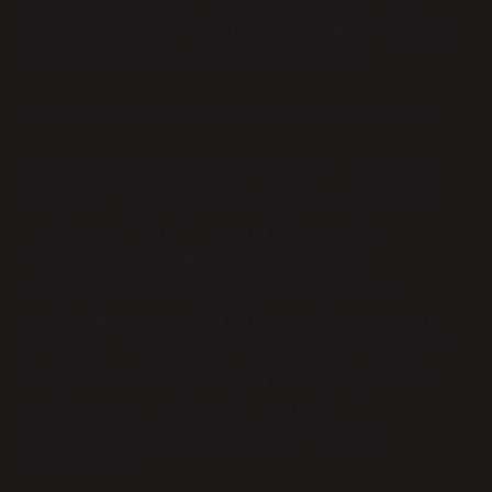
önemli. Rapor alma sürecinde bu tarz
nesnel veriler ve tıbbi belgeler sizin
en büyük dayanağınız olabilir.
Sizin Deneyiminiz: Ne Düşünüyorsunuz?
Kekemelik sizce yalnızca bir “konuşma
sorunu” mu yoksa yaşam kalitesini ve
toplumsal katılımı etkileyen bir
farklılık mi? Hastane ve uzman
değerlendirmesine başvurdunuz mu,
yaşadığınız zorlukları ne kadar somut
biçimde ifade edebildiniz? Bir engelli
raporu almak — sizce kekemeliğe bakış
açısını ve toplumsal desteği
değiştirmek için ne kadar önemli
olabilir?