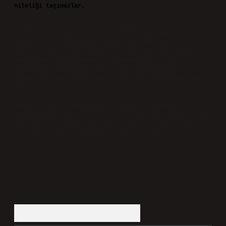
niteliği taşımazlar.
Sitemiz, 5651 Sayılı Kanun gereğince Bilgi Teknolojileri
ve İletişim Kurumu (BTK) tarafından onaylanmış bir Yer
Sağlayıcı olarak hizmet vermektedir. Bu nedenle,
sitedeki içerikleri proaktif olarak denetleme veya
araştırma yükümlülüğümüz bulunmamaktadır. Ancak,
üyelerimiz yazdıkları içeriklerin sorumluluğunu
taşımakta olup, siteye üye olarak bu sorumluluğu kabul
etmiş sayılırlar.
Hukuka ve yasal düzenlemelere aykırı olduğunu
düşündüğünüz içerikleri,
backlinkpanelicomtr@gmail.com
adresine bildirmeniz halinde, ilgili içerikler yasal
süre içerisinde sitemizden kaldırılacaktır.
Arama