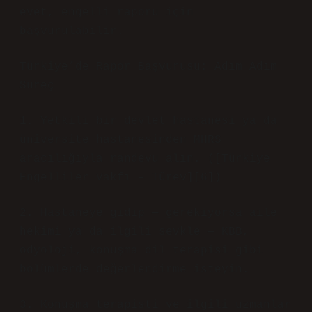
evet, engelli raporu için
başvurulabilir.
Türkiye’de Rapor Başvurusu: Adım Adım
Süreç
1. Yetkili bir devlet hastanesi ya da
üniversite hastanesinden MHRS
aracılığıyla randevu alın. ([Türkiye
Engelliler Vakfı – Türev][6])
2. Hastaneye gidip — gerekiyorsa aile
hekimi ya da ilgili sevkle — KBB,
odyoloji, konuşma dil terapisi gibi
bölümlerde değerlendirme isteyin.
3. Konuşma terapisti ve ilgili uzmanlar