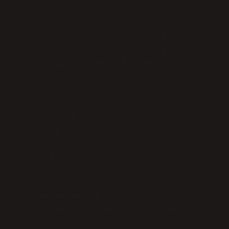
sosyal izolasyon)
Terapiler, konuşma düzeltici yöntemler
ya da cihazlar kullanılsa da kişinin
hâlâ ciddi düzeyde iletişim zorluğu
yaşayıp yaşamadığı
Uzmanlar (dil-konuşma terapisti,
KBB/odyoloji, nörolog gibi) tarafından
yapılacak değerlendirmeler
gibi faktörler göz önüne alınır.
([LegalClarity][5])
Özetle: Kekemelik otomatik olarak “tam
engellilik” sayılmaz ama konuşma
yetisini önemli ölçüde kısıtlıyorsa —