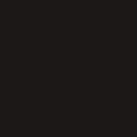
görülen bozulmalar; ses ya da hece
tekrarı, ses uzatma, konuşma sırasında
takılmalar veya duraklamalar ile
karakterize edilen bir konuşma
bozukluğudur. ([Vikipedi][1])
Bu bozukluk, yalnızca “konuşmakta
zorlanma” değil; sosyal ilişkiler, okul
ve iş hayatı, günlük iletişim gibi
yaşamın birçok alanında zorlanmaya yol
açabilir. Bu durum, konuşma eyleminin
bir “yaşam aktivitesi” olarak
değerlendirildiği ve bu aktivitenin
ciddi biçimde kısıtlandığı durumlarda,
bir engellilik hali olarak kabul
edilebilir. ([stutteringstammering.org]
[2])