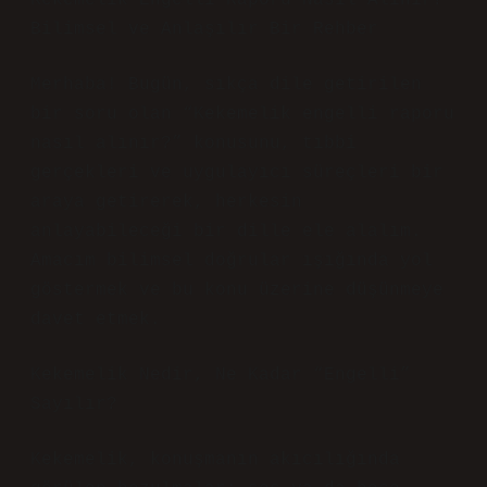
Kekemelik Engelli Raporu Nasıl Alınır?
Bilimsel ve Anlaşılır Bir Rehber
Merhaba! Bugün, sıkça dile getirilen
bir soru olan “Kekemelik engelli raporu
nasıl alınır?” konusunu, tıbbi
gerçekleri ve uygulayıcı süreçleri bir
araya getirerek, herkesin
anlayabileceği bir dille ele alalım.
Amacım bilimsel doğrular ışığında yol
göstermek ve bu konu üzerine düşünmeye
davet etmek.
Kekemelik Nedir, Ne Kadar “Engelli”
Sayılır?
Kekemelik, konuşmanın akıcılığında