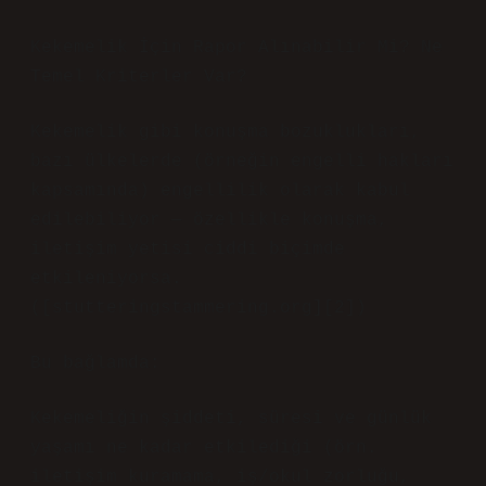
Kekemelik İçin Rapor Alınabilir Mi? Ne
Temel Kriterler Var?
Kekemelik gibi konuşma bozuklukları,
bazı ülkelerde (örneğin engelli hakları
kapsamında) engellilik olarak kabul
edilebiliyor — özellikle konuşma,
iletişim yetisi ciddi biçimde
etkileniyorsa.
([stutteringstammering.org][2])
Bu bağlamda:
Kekemeliğin şiddeti, süresi ve günlük
yaşamı ne kadar etkilediği (örn.
iletişim kuramama, iş/okul zorluğu,