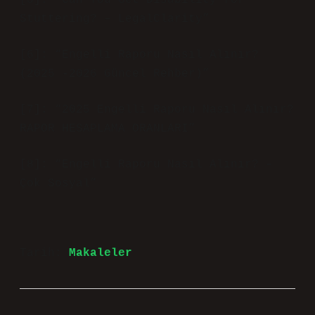
[5]: “Can You Get Disability for
Stuttering? – LegalClarity”
[6]: “Engelli Raporu Nasıl Alınır?
(2025 -2026 Güncel Rehber)”
[7]: “2025 Engelli Raporu Nasıl Alınır?
RAPOR HESAPLAMA ORANLARI”
[8]: “Engelli Raporu Nasıl Alınır? –
Çok Sosyal”
Tarih:
Makaleler