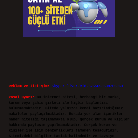
Reklam ve İletişim:
Skype: live:.cid.575569c608265c69
Yasal Uyarı:
Bu internet sitesi, herhangi bir marka,
kurum veya şahıs şirketi ile hiçbir bağlantısı
bulunmamaktadır. Sitede yalnızca kendi hazırladığımız
makaleler paylaşılmaktadır. Burada yer alan içerikler
haber niteliği taşımamakta olup, gerçek kurum ve kişiler
hakkında paylaşım yapılmamaktadır. Gerçek kurum ve
kişiler ile isim benzerlikleri tamamen tesadüfidir.
Sitemizdeki bilgiler taslak halindedir ve tavsiye