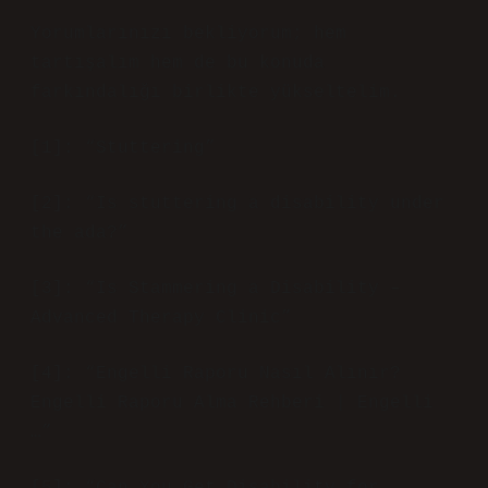
Yorumlarınızı bekliyorum; hem
tartışalım hem de bu konuda
farkındalığı birlikte yükseltelim.
[1]: “Stuttering”
[2]: “Is stuttering a disability under
the ada?”
[3]: “Is Stammering a Disability –
Advanced Therapy Clinic”
[4]: “Engelli Raporu Nasıl Alınır?
Engelli Raporu Alma Rehberi | Engelli
…”