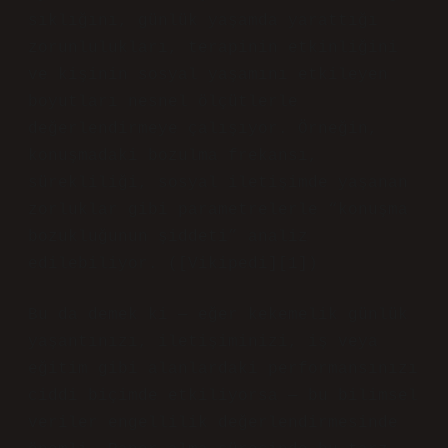
sıklığını, günlük yaşamda yarattığı
zorunlulukları, terapinin etkinliğini
ve kişinin sosyal yaşamını etkileyen
boyutları nesnel ölçütlerle
değerlendirmeye çalışıyor. Örneğin,
konuşmadaki bozulma frekansı,
sürekliliği, sosyal iletişimde yaşanan
zorluklar gibi parametrelerle “konuşma
bozukluğunun şiddeti” analiz
edilebiliyor. ([Vikipedi][1])
Bu da demek ki — eğer kekemelik günlük
yaşantınızı, iletişiminizi, iş veya
eğitim gibi alanlardaki performansınızı
ciddi biçimde etkiliyorsa — bu bilimsel
veriler engellilik değerlendirmesinde