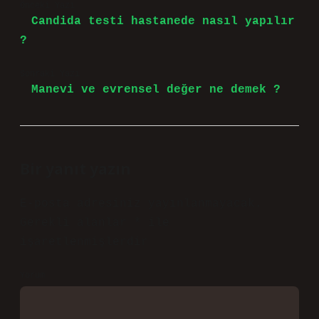
Önceki Yazı
Candida testi hastanede nasıl yapılır
?
Sonraki Yazı
Manevi ve evrensel değer ne demek ?
Bir yanıt yazın
E-posta adresiniz yayınlanmayacak.
Gerekli alanlar
*
ile
işaretlenmişlerdir
Yorum