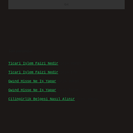
Son yorumlar
Ticari Işlem Faizi Nedir
için
admin
Ticari Işlem Faizi Nedir
için
Efe
Gwınd Hisse Ne Iş Yapar
için
admin
Gwınd Hisse Ne Iş Yapar
için
Bulut
Çilingirlik Belgesi Nasıl Alınır
için
admin