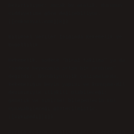
belirtiliyor; ancak bu aralık, durumun
ciddiyetine göre değişebiliyor.
([coksosyal.com][8])
Bilimsel Veriler Işığında Kekemelik ve
Engellilik
Kekemelik, sadece “biraz takılma” ya da
“sadece heyecanla artan bir problem”
değildir. Nörobiyolojik çalışmalarda,
kekemeliğin beyin yapısı ve konuşma-dil
devinimiyle ilişkili olabileceği;
genetik ve sinirsel bileşenlerin rol
oynayabileceği gösterilmiştir.
([Vikipedi][1])
Ayrıca modern araştırmalar; kekemeliğin