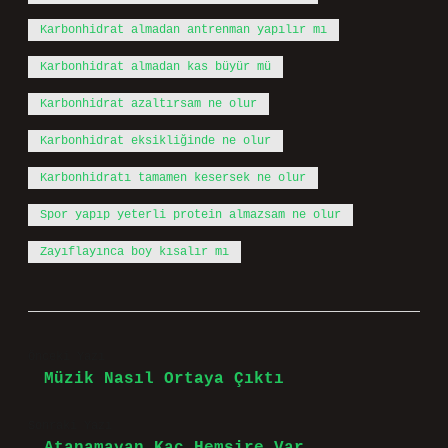
Karbonhidrat almadan antrenman yapılır mı
Karbonhidrat almadan kas büyür mü
Karbonhidrat azaltırsam ne olur
Karbonhidrat eksikliğinde ne olur
Karbonhidratı tamamen kesersek ne olur
Spor yapıp yeterli protein almazsam ne olur
Zayıflayınca boy kısalır mı
Önceki Yazı
Müzik Nasıl Ortaya Çıktı
Sonraki Yazı