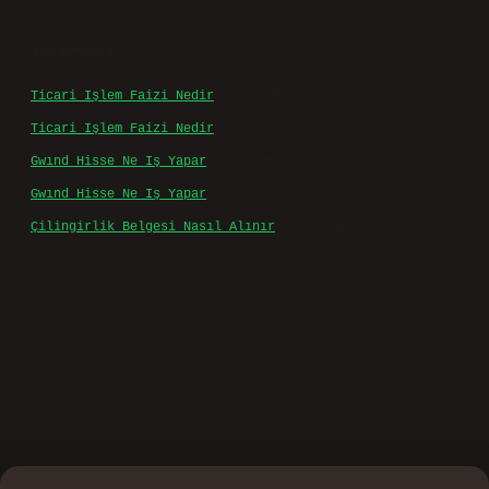
Son yorumlar
Ticari Işlem Faizi Nedir
için
admin
Ticari Işlem Faizi Nedir
için
Efe
Gwınd Hisse Ne Iş Yapar
için
admin
Gwınd Hisse Ne Iş Yapar
için
Bulut
Çilingirlik Belgesi Nasıl Alınır
için
admin
o