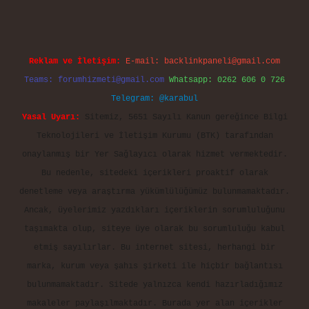
Reklam ve İletişim:
E-mail:
backlinkpaneli@gmail.com
Teams:
forumhizmeti@gmail.com
Whatsapp: 0262 606 0 726
Telegram: @karabul
Yasal Uyarı:
Sitemiz, 5651 Sayılı Kanun gereğince Bilgi
Teknolojileri ve İletişim Kurumu (BTK) tarafından
onaylanmış bir Yer Sağlayıcı olarak hizmet vermektedir.
Bu nedenle, sitedeki içerikleri proaktif olarak
denetleme veya araştırma yükümlülüğümüz bulunmamaktadır.
Ancak, üyelerimiz yazdıkları içeriklerin sorumluluğunu
taşımakta olup, siteye üye olarak bu sorumluluğu kabul
etmiş sayılırlar. Bu internet sitesi, herhangi bir
marka, kurum veya şahıs şirketi ile hiçbir bağlantısı
bulunmamaktadır. Sitede yalnızca kendi hazırladığımız
makaleler paylaşılmaktadır. Burada yer alan içerikler