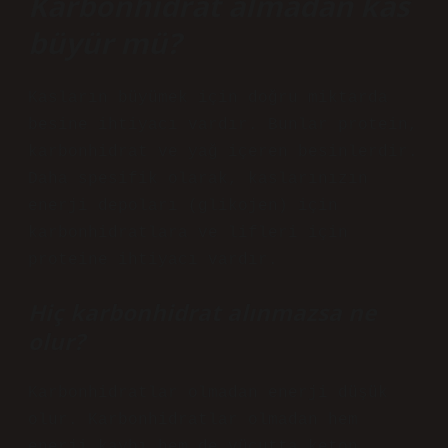
Karbonhidrat almadan kas
büyür mü?
Kasların büyümek için doğru miktarda
besine ihtiyacı vardır. Bunlar protein,
karbonhidrat ve yağ içeren besinlerdir.
Daha spesifik olarak, kaslarınızın
enerji depoları (glikojen) için
karbonhidratlara ve lifleri için
proteine ​​ihtiyacı vardır.
Hiç karbonhidrat alınmazsa ne
olur?
Karbonhidratlar olmadan enerji düşük
olur. Karbonhidratlar olmadan hem
enerji kaybı hem de vücutta keton