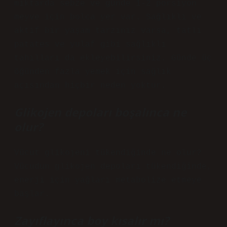
miktarda sebze ve günde 1-2 porsiyon
meyve için bolca yer var. Sağlıklı ve
aktif bir yaşam tarzınız varsa, tatlı
patates ve yulaf gibi sağlıklı
tahılları da ekleyebilirsiniz. Günde üç
öğünden fazla yemek için sağlık
açısından hiçbir neden yoktur.
Glikojen depoları boşalınca ne
olur?
Vücut glikojeni tükendiğinde ne olur?
Vücudun glikojen depoları tükendiğinde,
enerji için yağları metabolize etmeye
başlar.
Zayıflayınca boy kısalır mı?