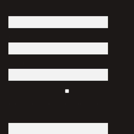
İsim*
E-Posta*
Web Sitesi
Daha sonraki yorumlarımda kullanılması için adım, e-
posta adresim ve site adresim bu tarayıcıya kaydedilsin.
6 + 2 kaçtır?
*