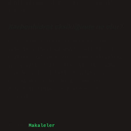
dahil edilen yulaf, suda çözünen lif
içerir.
Karbonhidrat eksikliğinde ne olur?
Karbonhidrat tüketmezseniz ne olur?
Yeterince tüketmezseniz, belirli amino
asitler, lif ve B vitaminleri eksikliği
yaşayabilirsiniz. Yetersiz alım, uzun
vadede sinir sistemi bozukluklarına,
güçsüzlüğe, unutkanlığa, depresyona,
kalp hastalığına ve kansere yol
açabilir.
Tarih:
Makaleler