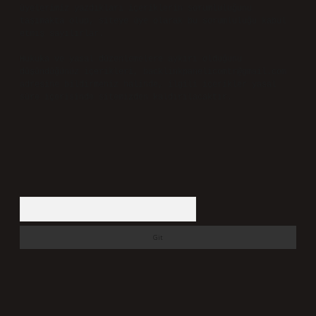
üyelerimiz yazdıkları içeriklerin sorumluluğunu
taşımakta olup, siteye üye olarak bu sorumluluğu kabul
etmiş sayılırlar.
Hukuka ve yasal düzenlemelere aykırı olduğunu
düşündüğünüz içerikleri,
backlinkpanelicomtr@gmail.com
adresine bildirmeniz halinde, ilgili içerikler yasal
süre içerisinde sitemizden kaldırılacaktır.
Arama