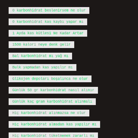
0 karbonhidrat beslenirsem ne olur
0 karbonhidrat kas kaybı yapar mı
1 Ayda kas kütlesi Ne Kadar Artar
1500 kalori neye denk gelir
Bal karbonhidrat mı yağ mı
Bulk yapmadan kas yapılır mı
Glikojen depoları boşalınca ne olur
Günlük 50 gr karbonhidrat nasıl alınır
Günlük kaç gram karbonhidrat alınmalı
Hiç karbonhidrat alınmazsa ne olur
Hiç karbonhidrat almadan kas yapılır mı
Hiç karbonhidrat tüketmemek zararlı mı