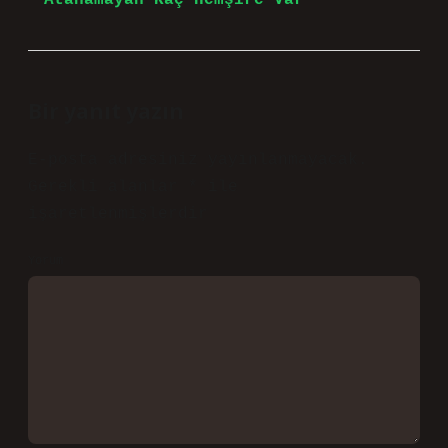
Atanamayan Kaç Hemşire Var
Bir yanıt yazın
E-posta adresiniz yayınlanmayacak.
Gerekli alanlar
*
ile
işaretlenmişlerdir
Yorum