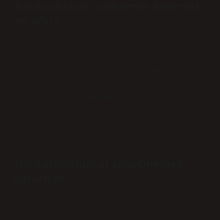
Karbonhidratı tamamen kesersek
ne olur?
Ancak Indian Journal of Medical
Research’e göre karbonhidratlardan
tamamen kaçınmak, birkaç günden bir
haftaya kadar sürebilen yorgunluk,
halsizlik, baş dönmesi, baş ağrısı,
sinirlilik ve mide bulantısı gibi
semptomlara neden olan karbonhidrat
gribine yol açabilir (*).
Hiç karbonhidrat tüketmemek
zararlı mı?
Karbonhidratlar vücut ve özellikle
beyin için enerji kaynağıdır ve