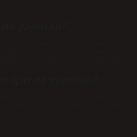
n ne yapmalı?
i çalıştırın. Pencereleri açın. Dağınık
ğınıklığı temizleyin. Halıları kaldırın ve
aspaslayın. Çöpleri atın.Daha fazla ürün…
ı için ne yapmalı?
üneş ışığını en etkili şekilde engeller. Koyu
 için daha iyi bir seçenektir. Koyu renk
ını koyu renklere boyamak dışarıdan gelen
getirecektir.