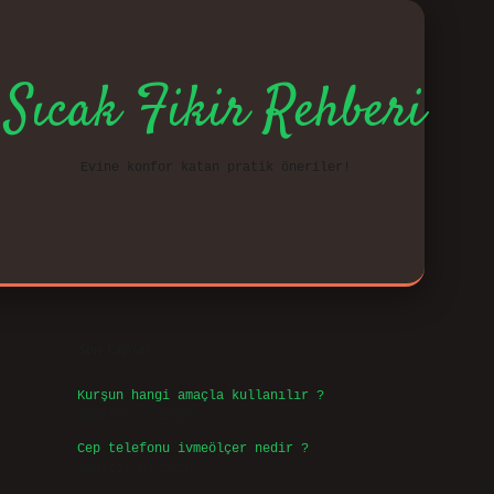
Sıcak Fikir Rehberi
Evine konfor katan pratik öneriler!
Sidebar
vd.cas
Son Yazılar
Kurşun hangi amaçla kullanılır ?
Ağustos 7, 2026
Cep telefonu ivmeölçer nedir ?
Ağustos 6, 2026