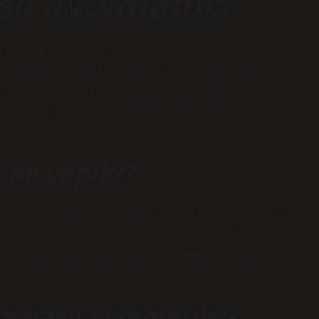
ıl aydınlanır?
lu Renkli ve canlı bir halı seçin. … Aynaları
 … Metalik tonlar ekleyin. … Ağaçları
ler yerine mat zeminleri tercih edin. …
 … Uygun aydınlatma önemlidir.Daha fazla
ne yapılır?
, açık iç mekan renginin yanı sıra aydınlatma
aranlık odalarda, dağınık aydınlatmaya
balarının aksine, ayaklı lambalar odayı daha
i sağlar.
nasıl aydınlatılır?