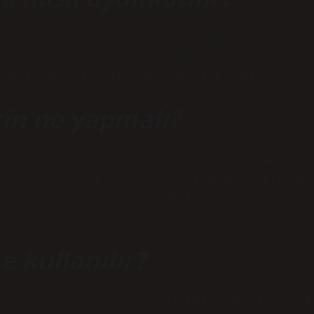
rindeki parlak metal kulplar odanın daha
r. Penceresi olmayan bir odada parlak
odanın daha ışıltılı görünmesini sağlar.
çin ne yapmalı?
lu mümkün olduğunca çok doğal ışık almaktır.
elemek için ilk katman olarak açık renkli bir
üneş ışığını filtreleyerek tüm odayı
e kullanılır?
atma türleri oldukça çeşitlidir. Genel olarak