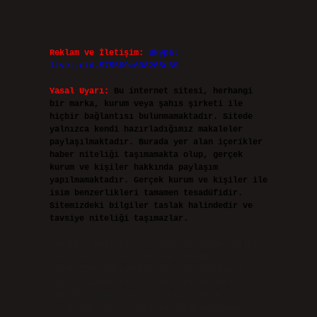
Reklam ve İletişim:
Skype:
live:.cid.575569c608265c69
Yasal Uyarı:
Bu internet sitesi, herhangi
bir marka, kurum veya şahıs şirketi ile
hiçbir bağlantısı bulunmamaktadır. Sitede
yalnızca kendi hazırladığımız makaleler
paylaşılmaktadır. Burada yer alan içerikler
haber niteliği taşımamakta olup, gerçek
kurum ve kişiler hakkında paylaşım
yapılmamaktadır. Gerçek kurum ve kişiler ile
isim benzerlikleri tamamen tesadüfidir.
Sitemizdeki bilgiler taslak halindedir ve
tavsiye niteliği taşımazlar.
Sitemiz, 5651 Sayılı Kanun gereğince Bilgi
Teknolojileri ve İletişim Kurumu (BTK)
tarafından onaylanmış bir Yer Sağlayıcı
olarak hizmet vermektedir. Bu nedenle,
sitedeki içerikleri proaktif olarak
denetleme veya araştırma yükümlülüğümüz