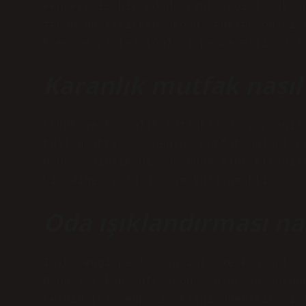
Penceresiz bir odada renk seçimi çok ö
ferah gösterirken, koyu renkler odayı 
krem ​​ve pastel tonları penceresiz oda
Karanlık mutfak nasıl 
Küçük ve karanlık mutfaklarda yapmanız
kullanmaktır. Örneğin, mutfak dolaplar
daha aydınlık bir görünüm elde etmeniz
bir diğer yolu da cam kullanmaktır.
Oda ışıklandırması nas
Işık rengi performansınız ve konsantra
daha iyi konsantrasyon sağlar ve yorgu
Kelvin (K) renk sıcaklığı önerilir. İs