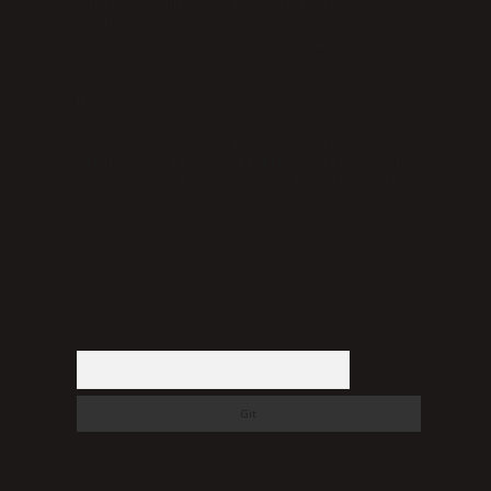
bulunmamaktadır. Ancak, üyelerimiz
yazdıkları içeriklerin sorumluluğunu
taşımakta olup, siteye üye olarak bu
sorumluluğu kabul etmiş sayılırlar.
Hukuka ve yasal düzenlemelere aykırı
olduğunu düşündüğünüz içerikleri,
backlinkpanelicomtr@gmail.com
adresine
bildirmeniz halinde, ilgili içerikler yasal
süre içerisinde sitemizden kaldırılacaktır.
Arama