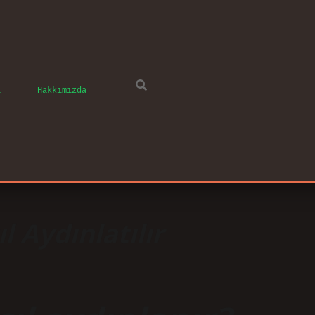
ı
Hakkımızda
l Aydınlatılır