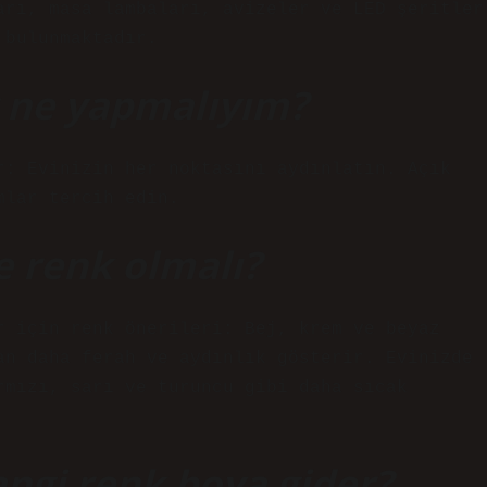
arı, masa lambaları, avizeler ve LED şeritler
 bulunmaktadır.
 ne yapmalıyım?
r: Evinizin her noktasını aydınlatın. Açık
mlar tercih edin.
 renk olmalı?
 için renk önerileri: Bej, krem ​​ve beyaz
an daha ferah ve aydınlık gösterir. Evinizde
rmızı, sarı ve turuncu gibi daha sıcak
ngi renk boya gider?