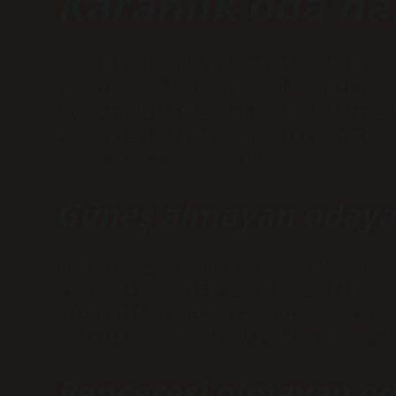
Karanlık oda nas
Karanlık Bir Odayı Aydınlatmanın 12 Yo
çoğaltın. … Ağır perdelerden kurtulun.
budarken dikkatli olun. … Parlak zemin
Pencerelerinizi her zaman temiz tutun.
makale…•29 Ağustos 2018
Güneş almayan odaya 
Güneş ışığına maruz kalmayan bir odada
ürünlerinin seçimi de çok önemlidir. K
alternatifler seçebilirsiniz. Masa lam
aydınlık ve daha ferah hale getirmeniz
Penceresi olmayan oda 