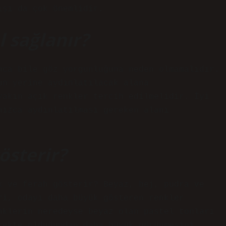
ışı da çok önemlidir.
l sağlanır?
nca bile göz yorgunluğuna neden olmamalıdır.
un yerine aydınlatılacak alana
yakın açık renkler tercih edilmelidir. İyi
nızca aydınlatılması gereken alanı
österir?
k ve ferah gösterir? Beyaz, bej, pudra ve
ri, odayı daha büyük gösteren renkler
nklerin neredeyse beyaz olan pastel tonları
çekte olduğundan daha büyük görünmesini