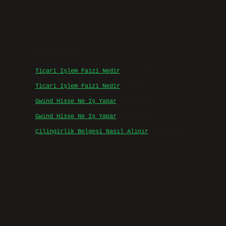
Son yorumlar
Ticari Işlem Faizi Nedir
için
admin
Ticari Işlem Faizi Nedir
için
Efe
Gwınd Hisse Ne Iş Yapar
için
admin
Gwınd Hisse Ne Iş Yapar
için
Bulut
Çilingirlik Belgesi Nasıl Alınır
için
admin