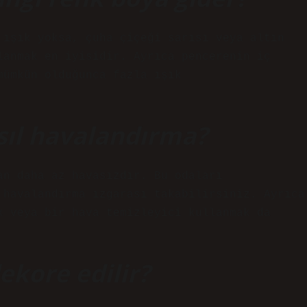
 ışık yoksa, çuha çiçeği sarısı veya altın
lanmak en iyisidir. Ayrıca pencerenin iç
mümkün olduğunca fazla ışık
ıl havalandırma?
an daha az havasızdır. Bu odaları
 havalandırma ızgarası takabilirsiniz. Ayrıca
k veya bir hava temizleyici kullanmak da
ekore edilir?