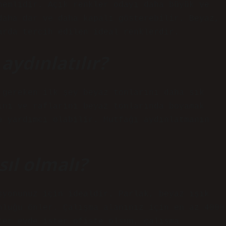
nemlidir. Açık renkler odayı daha büyük ve
daha dar ve daha kapalı gösterebilir. Beyaz,
larda tercih edilen ideal renklerdir.
aydınlatılır?
 gereken ilk şey beyaz tonlarını daha sık
ını ve raflarını beyaz tonlarında boyamak
e yardımcı olabilir. Mutfağı aydınlatmanın
ıl olmalı?
syonunuz için idealdir. Parlak, beyaz ışık
nluğu önler. Çalışma alanınız için en az 4000
ter evde ister ofiste olsun, çalışma