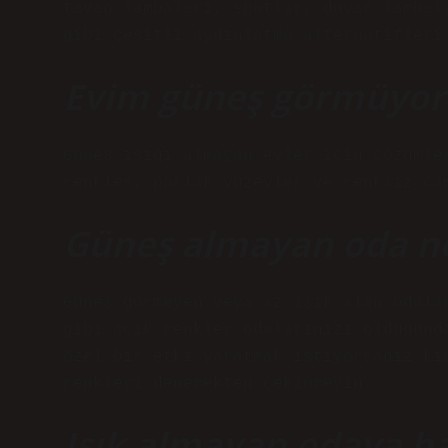
tavan lambaları, spotlar, duvar lambal
gibi çeşitli aydınlatma alternatifleri
Evim güneş görmüyor
Güneş ışığı almayan evler için çözümle
renkler, parlak yüzeyler ve renksiz ca
Güneş almayan oda ne
Güneş görmeyen veya az ışık alan odalar
gibi açık renkler odalarınızı olduğund
özel bir etki yaratmak istiyorsanız kı
renkleri denemekten çekinmeyin.
Işık almayan odaya ha