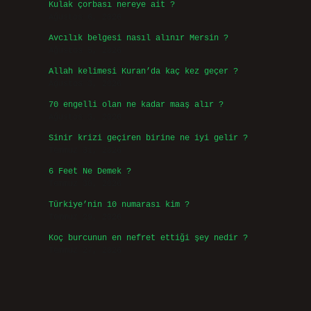
Kulak çorbası nereye ait ?
Ağustos 6, 2026
Avcılık belgesi nasıl alınır Mersin ?
Ağustos 5, 2026
Allah kelimesi Kuran’da kaç kez geçer ?
Ağustos 3, 2026
70 engelli olan ne kadar maaş alır ?
Ağustos 3, 2026
Sinir krizi geçiren birine ne iyi gelir ?
Temmuz 31, 2026
6 Feet Ne Demek ?
Temmuz 30, 2026
Türkiye’nin 10 numarası kim ?
Temmuz 29, 2026
Koç burcunun en nefret ettiği şey nedir ?
Temmuz 27, 2026