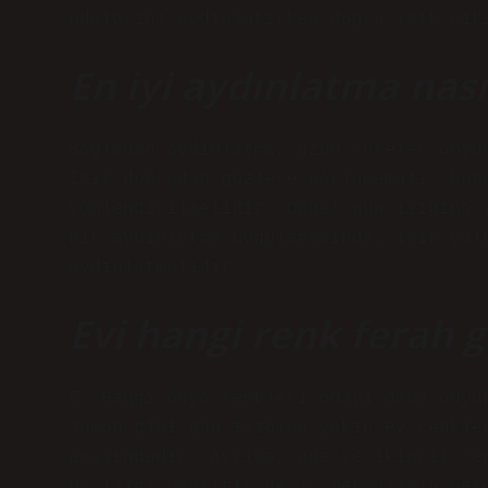
odalarını aydınlatırken doğru ışık çık
En iyi aydınlatma nası
Sağlanan aydınlatma, uzun süreler boyu
Işık doğrudan gözlere parlamamalı, bun
yönlendirilmelidir. Doğal gün ışığına 
bir aydınlatma uygulamasında, ışık yal
aydınlatmalıdır.
Evi hangi renk ferah g
5. Hangi boya renkleri odayı daha büyü
somon gibi gün ışığına yakın ev renkle
arasındadır. Ayrıca, ana ve ikincil re
da ışığı yansıtır ve iç mekanların ger