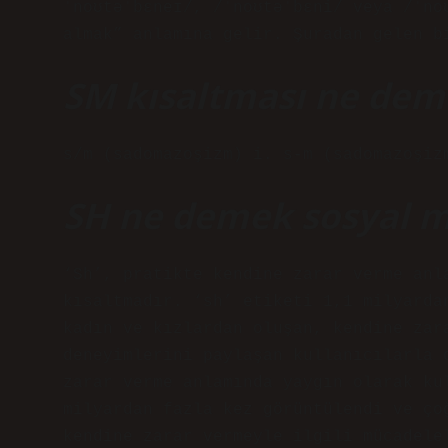
ˈnoʊtəˈbɛneɪ/, /ˈnoʊtəˈbɛni/ veya /ˈno
almak” anlamına gelir. Şuradan gelen b
SM kısaltması ne deme
s/m (sadomazoşizm) i. s-m (sadomazoşiz
SH ne demek sosyal 
‘Sh’, pratikte kendine zarar verme anl
kısaltmadır. ‘sh’ etiketi 1,1 milyarda
kadın ve kızlardan oluşan, kendine zar
deneyimlerini paylaşan kullanıcılarla 
zarar verme anlamında yaygın olarak ku
milyardan fazla kez görüntülendi ve ço
kendine zarar vermeyle ilgili mücadele