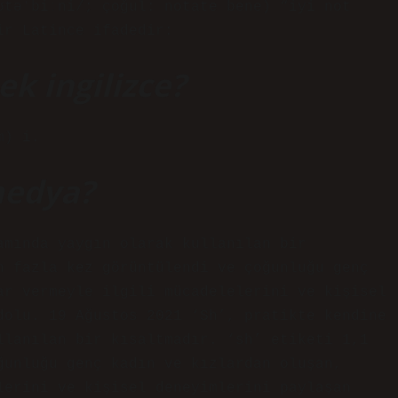
ʊtəˈbiːni/; çoğul: notate bene) “iyi not
ir Latince ifadedir:
k ingilizce?
m) i.
medya?
amında yaygın olarak kullanılan bir
n fazla kez görüntülendi ve çoğunluğu genç
ar vermeyle ilgili mücadelelerini ve kişisel
dolu. 19 Ağustos 2021 ‘Sh’, pratikte kendine
llanılan bir kısaltmadır. ‘sh’ etiketi 1,1
ğunluğu genç kadın ve kızlardan oluşan,
lerini ve kişisel deneyimlerini paylaşan