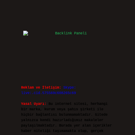
Reklam ve İletişim:
Skype:
live:.cid.575569c608265c69
Yasal Uyarı:
Bu internet sitesi, herhangi
bir marka, kurum veya şahıs şirketi ile
hiçbir bağlantısı bulunmamaktadır. Sitede
yalnızca kendi hazırladığımız makaleler
paylaşılmaktadır. Burada yer alan içerikler
haber niteliği taşımamakta olup, gerçek