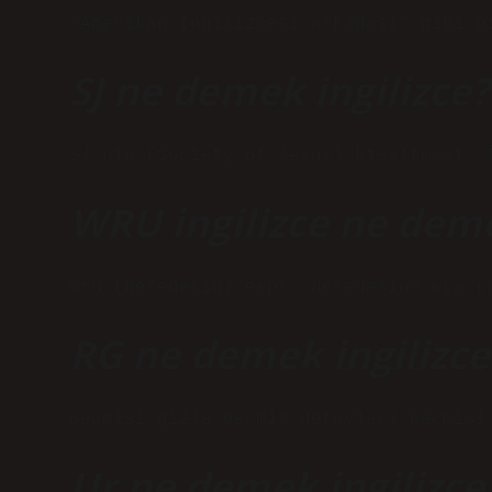
“Amerikan İngilizcesi arkadaşı” gibi b
SJ ne demek ingilizce?
SJ’nin (Society of Jesus) kısaltması. 
WRU ingilizce ne dem
wru (neredesin) expr. Neredesin? wya (
RG ne demek ingilizce
Geçmişi gizle Geçmiş detayları Geçmişi
Ur ne demek ingilizce