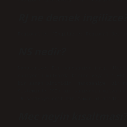
(Junior) kısaltması. jnr. (Junior) kıs
RJ ne demek ingilizce
Regionaljet (İngilizce: Regional Jet’i
NS nedir?
Nanosaniye. Bir nanosaniye (ns), Ulusl
saniyenin milyarda birine veya 1 1 000
bir zaman birimidir. Nanosaniye. Bir n
Sisteminde (SI) bir saniyenin milyarda
-9 saniyeye eşit bir zaman birimidir.
Mec neyin kısaltması