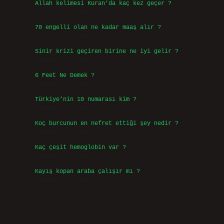
Allah kelimesi Kuran’da kaç kez geçer ?
Ağustos 3, 2026
70 engelli olan ne kadar maaş alır ?
Ağustos 3, 2026
Sinir krizi geçiren birine ne iyi gelir ?
Temmuz 31, 2026
6 Feet Ne Demek ?
Temmuz 30, 2026
Türkiye’nin 10 numarası kim ?
Temmuz 29, 2026
Koç burcunun en nefret ettiği şey nedir ?
Temmuz 27, 2026
Kaç çeşit hemoglobin var ?
Temmuz 25, 2026
Kayış kopan araba çalışır mı ?
Temmuz 24, 2026