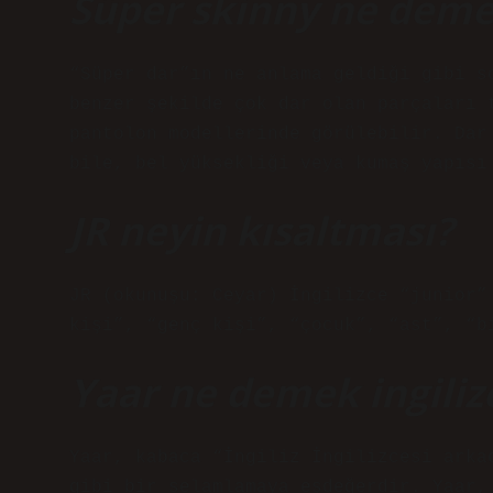
Süper skinny ne dem
“Süper dar”ın ne anlama geldiği gibi s
benzer şekilde çok dar olan parçaları 
pantolon modellerinde görülebilir. Dar
bile, bel yüksekliği veya kumaş yapısı
JR neyin kısaltması?
JR (okunuşu: Ceyar) İngilizce “junior”
kişi”, “genç kişi”, “çocuk”, “ast”, “b
Yaar ne demek ingiliz
Yaar, kabaca “İngiliz İngilizcesi arka
gibi bir selamlamaya eşdeğerdir. Yaar,