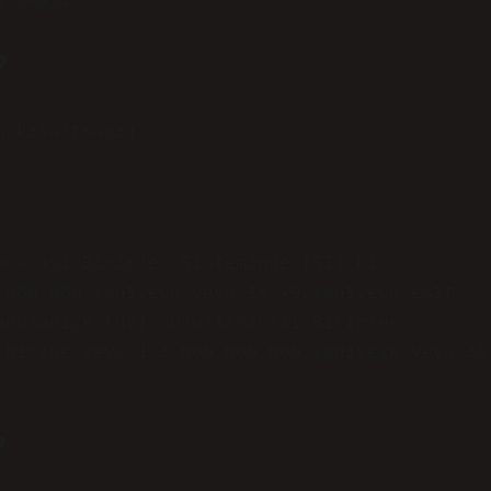
altması.
?
n kısaltması)
ararası Birimler Sisteminde (SI) bir
 000 000 saniyeye veya 10 -9 saniyeye eşit
anosaniye (ns), Uluslararası Birimler
 birine veya 1 1 000 000 000 saniyeye veya 10
?