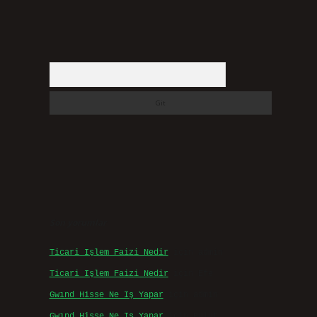
Arama
Son yorumlar
Ticari Işlem Faizi Nedir
için
admin
Ticari Işlem Faizi Nedir
için
Efe
Gwınd Hisse Ne Iş Yapar
için
admin
Gwınd Hisse Ne Iş Yapar
için
Bulut