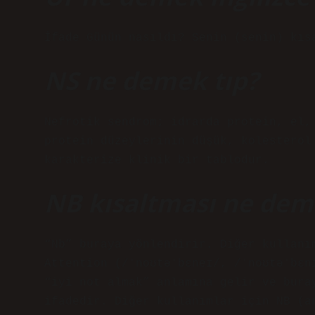
İfade Günün nasıldı? Senin (senin) kıs
NS ne demek tıp?
Nefrotik sendrom; idrarda protein, el,
protein düzeylerinin düşük, kolesterol
karakterize klinik bir tablodur.
NB kısaltması ne de
“Nb” buraya yönlendirir. Diğer kullanı
Attention (/ˈnoʊtəˈbɛneɪ/, /ˈnoʊtəˈbɛn
“iyi not almak” anlamına gelir ve bura
ifadedir. Diğer kullanımlar için NB (a