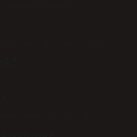
ir selamlamaya eşdeğerdir.
İsa Parçası i. İsa, beni sik, Mesih!
ek?
neredesin) expr.
?
 temizle Geçmiş: rg (sağ koruma)
 kısaltma?