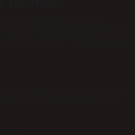
ne demek?
yenin milyarda biridir (10 -9). Bir
i ve BT’de birçok pratik uygulamaya sahip bir
ya nsec) bir saniyenin milyarda biridir (10
yar bilimi ve BT’de birçok pratik uygulamaya
ini hiç kaybetmeyen, her yaşa ve her tarza
 kumaştan üretilen bir pantolon türüdür.