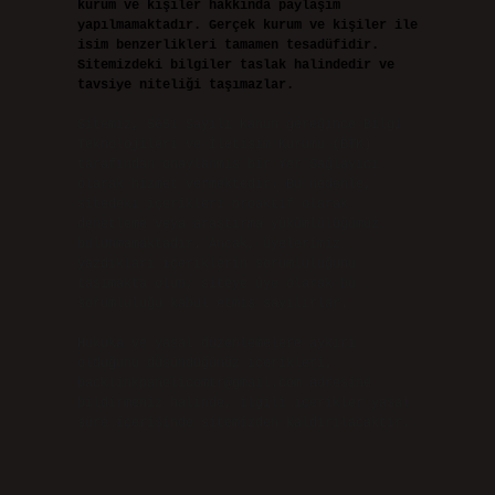
kurum ve kişiler hakkında paylaşım
yapılmamaktadır. Gerçek kurum ve kişiler ile
isim benzerlikleri tamamen tesadüfidir.
Sitemizdeki bilgiler taslak halindedir ve
tavsiye niteliği taşımazlar.
Sitemiz, 5651 Sayılı Kanun gereğince Bilgi
Teknolojileri ve İletişim Kurumu (BTK)
tarafından onaylanmış bir Yer Sağlayıcı
olarak hizmet vermektedir. Bu nedenle,
sitedeki içerikleri proaktif olarak
denetleme veya araştırma yükümlülüğümüz
bulunmamaktadır. Ancak, üyelerimiz
yazdıkları içeriklerin sorumluluğunu
taşımakta olup, siteye üye olarak bu
sorumluluğu kabul etmiş sayılırlar.
Hukuka ve yasal düzenlemelere aykırı
olduğunu düşündüğünüz içerikleri,
backlinkpanelicomtr@gmail.com
adresine
bildirmeniz halinde, ilgili içerikler yasal
süre içerisinde sitemizden kaldırılacaktır.