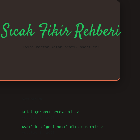
Sıcak Fikir Rehberi
Evine konfor katan pratik öneriler!
Sidebar
vd.cas
Son Yazılar
Kulak çorbası nereye ait ?
Ağustos 6, 2026
Avcılık belgesi nasıl alınır Mersin ?
Ağustos 5, 2026