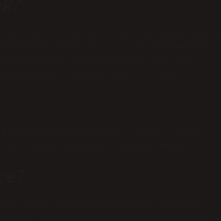
ek?
orular da sorulur. Bu terim, dar pantolonlara
tanımlamak için kullanılır. Bu niteleme kot
 pantolonların kesim kalıpları aynı olsa
 gibi konular değişikliklere yol açar.
 kelimesinin kısaltmasıdır. Junior, “genç
irinci sınıf öğrencisi” anlamına gelir.
ce?
daşı” veya “Amerikan İngilizcesi arkadaşı”
 kabaca “İngiliz İngilizcesi arkadaşı” veya