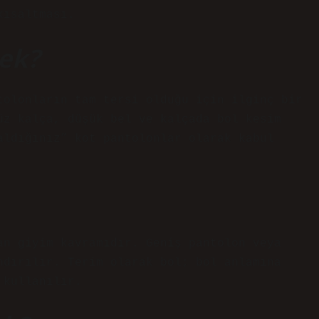
kısaltması.
ek?
tolonların tam tersi olduğu için ilginç bir
üz kalça, düşük bel ve kalçada bol kesim
aldığınız” kot pantolonlar olarak kabul
an giyim kavramıdır. Geniş pantolon veya
ndırılır. Terim olarak bol; bol anlamına
 kullanılır.