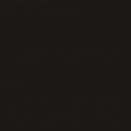
altman. Senin (sen) kısaltman.
 yüz ve bacaklarda ödem, kanda albümin ve
 ve lipid düzeylerinin yüksek olması ile
mek?
mlar için NB (anlam ayrımı) bölümüne bakın.
i/ veya /ˈnoʊtəˈbiːni/; çoğul: notate bene)
ya yönlendiren “Nb”den gelen bir Latince
nlam ayrımı) bölümüne bakın. Pay attention (/