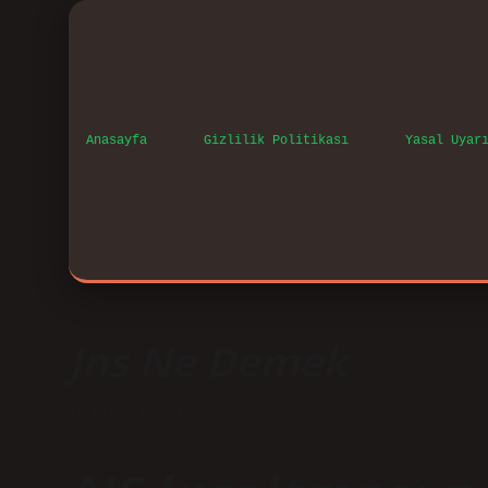
Anasayfa
Gizlilik Politikası
Yasal Uyar
Jns Ne Demek
Tarih: Aralık 18, 2024