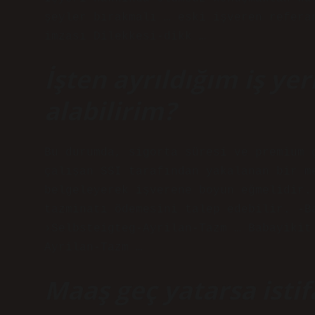
şeyler bırakmalı … eski işveren refera
imzası Dilekkesi-dikk …
İşten ayrıldığım iş ye
alabilirim?
Bu durumda, sigorta süresi ve premium 
çalışan SSI tarafından yakalanan bir m
belgeleyerek işverene boyun eğmelidir.
tazminatı ödemesini talep edebilir. -B
›Selbsteigteg-Ayrilan-Tazm … Babayikit
Ayrilan-Tazm …
Maaş geç yatarsa istif