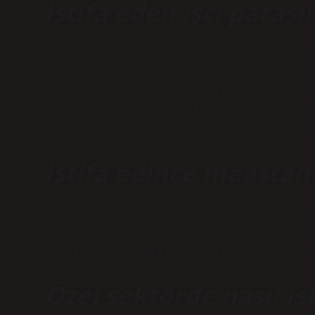
İstifa eden işçi parasın
1. İkna edici nedenlerden dolayı gidin
sağlığını veya profesyonel güvenlik ri
nedenden dolayı geri çekilebilir. Böyl
tazminatı talep edebilir. Ücretle karş
Ofisi ›İslam-Tazminat Albalabilnilen’i
İstifa edince maaştan
Çalışan istifa etmiş olsa bile, işvere
ücretini ödemeli ve çalışanın uygulanm
vergisi alma hakkına sahip olması gere
Özel sektörde nasıl ist