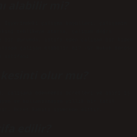
ı alabilir mi?
. İşyerindeki çalışma koşulları, çalışanın
skini tehlikeye atarsa, çalışan doğru
e bir durumda, istifa eden çalışan bir kıdem
ılaşan çalışan olabilir mi? -SY Hukuk Bürosu
n istifası
 kesinti olur mu?
n, çalışana ödenmemiş ücretleri ve aşırı iş
ayan ve kullanılmayan yıllık bir tatil
kir. Ücret kanıtı işverene aittir.
ifa edilir?