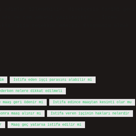
i adımlar izlenebilir, dilekçenin tarihi geri
 adı ve tam adresi yazılmıştır. … İşten
ıklar için teşekkür ederiz. Blogunuzu almak
im
İstifa eden işçi parasını alabilir mi
ederken nelere dikkat edilmeli
e maaş geri ödenir mi
İstifa edince maaştan kesinti olur mu
sonra maaş alınır mı
İstifa veren işçinin hakları nelerdir
r
Maaş geç yatarsa istifa edilir mi