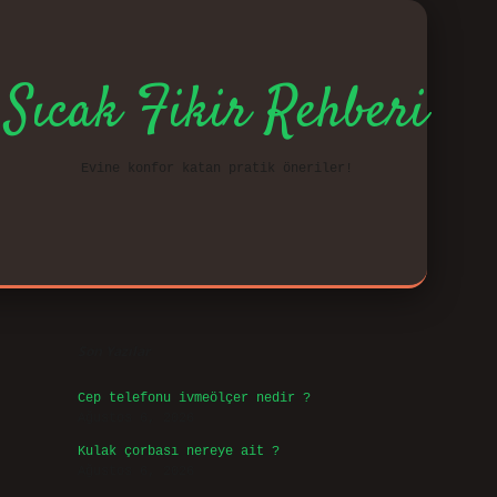
Sıcak Fikir Rehberi
Evine konfor katan pratik öneriler!
Sidebar
vd.cas
Son Yazılar
Cep telefonu ivmeölçer nedir ?
Ağustos 6, 2026
Kulak çorbası nereye ait ?
Ağustos 6, 2026