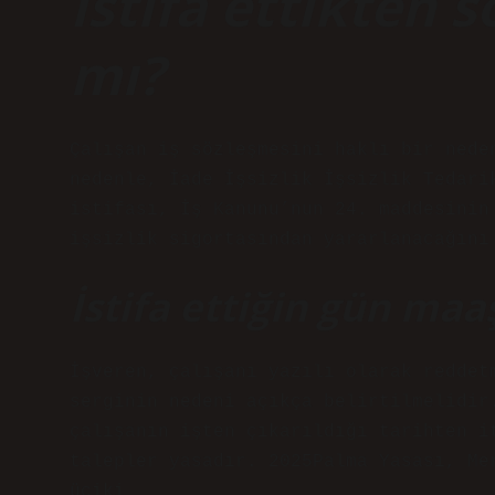
İstifa ettikten 
mı?
Çalışan iş sözleşmesini haklı bir nede
nedenle, İade İşsizlik İşsizlik Tedari
istifası, İş Kanunu’nun 24. maddesinin
işsizlik sigortasından yararlanacağını
İstifa ettiğin gün maa
İşveren, çalışanı yazılı olarak reddet
serginin nedeni açıkça belirtilmelidir
çalışanın işten çıkarıldığı tarihten i
talepler yasadır. 2025Palma Yasası, Me
üciki