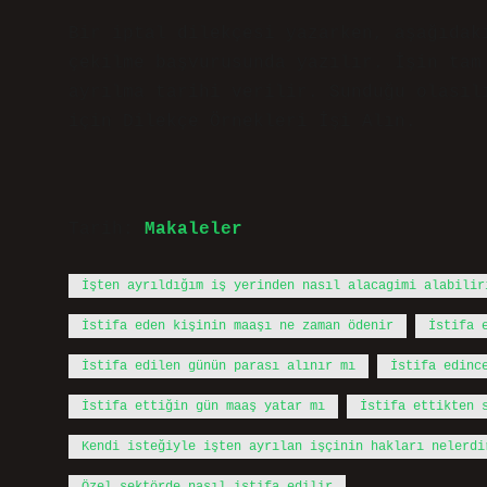
Bir iptal dilekçesi yazarken, aşağıdak
çekilme başvurusunda yazılır. İşin tam
ayrılma tarihi verilir. Sunduğu olasıl
için Dilekçe Örnekleri İşi Alın.
Tarih:
Makaleler
İşten ayrıldığım iş yerinden nasıl alacagimi alabilir
İstifa eden kişinin maaşı ne zaman ödenir
İstifa 
İstifa edilen günün parası alınır mı
İstifa edinc
İstifa ettiğin gün maaş yatar mı
İstifa ettikten 
Kendi isteğiyle işten ayrılan işçinin hakları nelerdi