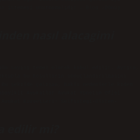
ns istemeyi unutmamalıdır … Blog ›Dönüş
rinden nasıl alacagimi
gün sayısı temel olarak kabul edilir. Ayrıca,
ektupla bu koşulların sonuçlandırılmasını
 Bu şekilde çalışan, haklı nedenlerle kıdem
abayikit Avukatlar Avukat Yönetim Ofisi
 Avukat Kuvvetleri› Selfistegi-Olsten-
a edilir mi?