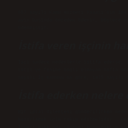
657 sayılı Kamu Hizmeti Yasası’nın 164
ayın başında önceden ödenir, böylece a
ödenmiştir.
İstifa veren işçinin ha
İşçi sadece nedenlerle istifa ederse, 
tatil ve fesihe bağlı olmayan hafta so
sayılı İş Kanunu’na göre, 1475 sayılı 
İstifa ederken nelere 
Bir iptal dilekçesi gönderilirken nede
hazırlamak için takip edilmelidir … Çe
İşyeri hakkında olumsuz konuşmaktan ka