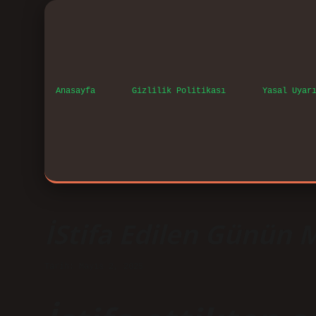
Anasayfa
Gizlilik Politikası
Yasal Uyar
İStifa Edilen Günün 
Tarih: Mayıs 2, 2025