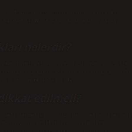
. maddesine göre, memurların maaşları her
ylık emeklilik ve ölüm durumunda ay için
kları nelerdir?
kıdem tazminatı ve aşırı fazla mesai, yıllık
nu tatilleri gibi başka haklar alabilir. 4857
Çalışma Kanunu kaldırıldı.
dikkat edilmeli?
n belirlenmelidir. … Bir para çekme dilekçesi
kme başvurusu dikkatlice yazılmalıdır …
çının … eğer istifa ettiyse, geride iyi