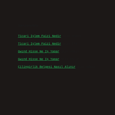
Son yorumlar
Ticari Işlem Faizi Nedir
için
admin
Ticari Işlem Faizi Nedir
için
Efe
Gwınd Hisse Ne Iş Yapar
için
admin
Gwınd Hisse Ne Iş Yapar
için
Bulut
Çilingirlik Belgesi Nasıl Alınır
için
admin