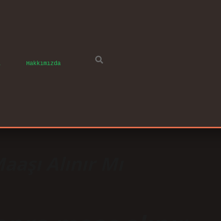
ı
Hakkımızda
Maaşı Alınır Mı