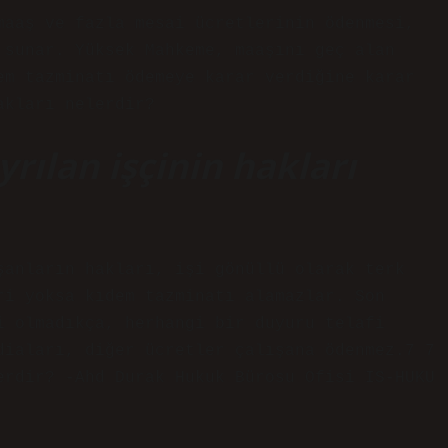
maaş ve fazla mesai ücretlerinin ödenmesi,
 sunar. Yüksek Mahkeme, maaşını geç alan
em tazminatı ödemeye karar verdiğine karar
akları nelerdir?
yrılan işçinin hakları
şanların hakları, işi gönüllü olarak terk
ri yoksa kıdem tazminatı alamazlar. Son
i olmadıkça, herhangi bir duyuru telafi
diaları, diğer ücretler çalışana ödenmez.7 7
erdir? -Ahd Durak Hukuk Bürosu Ofisi IS-HUKU