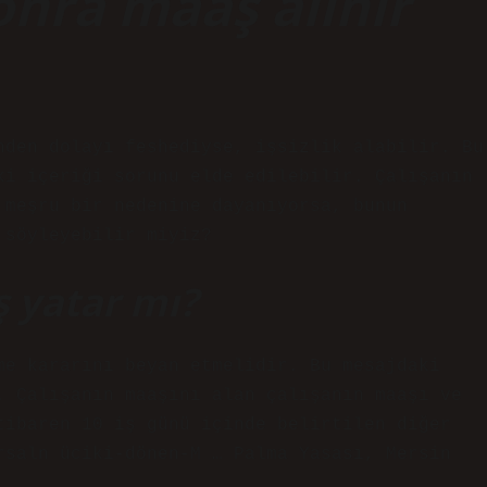
sonra maaş alınır
nden dolayı feshediyse, işsizlik alabilir. Bu
ki içeriği sorunu elde edilebilir. Çalışanın
 meşru bir nedenine dayanıyorsa, bunun
 söyleyebilir miyiz?
ş yatar mı?
me kararını beyan etmelidir. Bu mesajdaki
. Çalışanın maaşını alan çalışanın maaşı ve
tibaren 10 iş günü içinde belirtilen diğer
rsaln üciki-dönen-M … Palma Yasası, Mersin