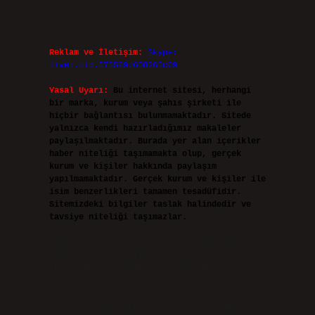
Reklam ve İletişim:
Skype:
live:.cid.575569c608265c69
Yasal Uyarı:
Bu internet sitesi, herhangi
bir marka, kurum veya şahıs şirketi ile
hiçbir bağlantısı bulunmamaktadır. Sitede
yalnızca kendi hazırladığımız makaleler
paylaşılmaktadır. Burada yer alan içerikler
haber niteliği taşımamakta olup, gerçek
kurum ve kişiler hakkında paylaşım
yapılmamaktadır. Gerçek kurum ve kişiler ile
isim benzerlikleri tamamen tesadüfidir.
Sitemizdeki bilgiler taslak halindedir ve
tavsiye niteliği taşımazlar.
Sitemiz, 5651 Sayılı Kanun gereğince Bilgi
Teknolojileri ve İletişim Kurumu (BTK)
tarafından onaylanmış bir Yer Sağlayıcı
olarak hizmet vermektedir. Bu nedenle,
sitedeki içerikleri proaktif olarak
denetleme veya araştırma yükümlülüğümüz