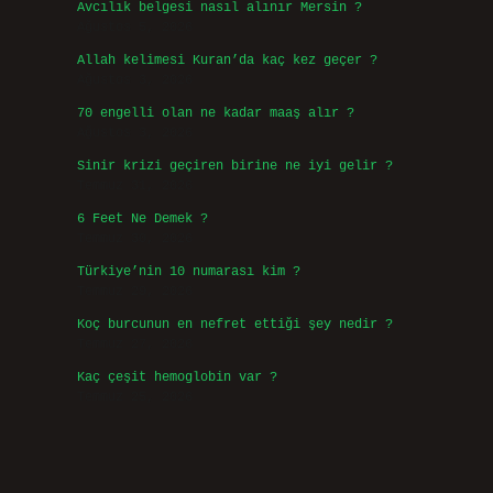
Avcılık belgesi nasıl alınır Mersin ?
Ağustos 5, 2026
Allah kelimesi Kuran’da kaç kez geçer ?
Ağustos 3, 2026
70 engelli olan ne kadar maaş alır ?
Ağustos 3, 2026
Sinir krizi geçiren birine ne iyi gelir ?
Temmuz 31, 2026
6 Feet Ne Demek ?
Temmuz 30, 2026
Türkiye’nin 10 numarası kim ?
Temmuz 29, 2026
Koç burcunun en nefret ettiği şey nedir ?
Temmuz 27, 2026
Kaç çeşit hemoglobin var ?
Temmuz 25, 2026