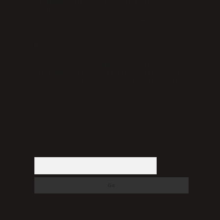
bulunmamaktadır. Ancak, üyelerimiz
yazdıkları içeriklerin sorumluluğunu
taşımakta olup, siteye üye olarak bu
sorumluluğu kabul etmiş sayılırlar.
Hukuka ve yasal düzenlemelere aykırı
olduğunu düşündüğünüz içerikleri,
backlinkpanelicomtr@gmail.com
adresine
bildirmeniz halinde, ilgili içerikler yasal
süre içerisinde sitemizden kaldırılacaktır.
Arama