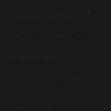
aaşı ne zaman ödenir?
aaşı nihayetinde yasadan sonra 10 gün içinde
k çalışma gibi diğer ücretler, belirtilen
.
rası alınır mı?
ş sözleşmesini sona erdirmez, kıdem tazminatı
enin borcu fesih anında tazminatın ödenmesi
unun için fesih anından itibaren
alabilir mi?
i ödenir mi?