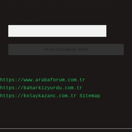
Daha sonraki yorumlarımda kullanılması için adım, e-
posta adresim ve site adresim bu tarayıcıya kaydedilsin.
10 - 4 kaçtır?
*
https://www.arabaforum.com.tr
https://baharkizyurdu.com.tr
https://kolaykazanc.com.tr
Sitemap