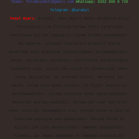
Teams:
forumhizmeti@gmail.com
Whatsapp: 0262 606 0 726
Telegram: @karabul
Yasal Uyarı:
Sitemiz, 5651 Sayılı Kanun gereğince Bilgi
Teknolojileri ve İletişim Kurumu (BTK) tarafından
onaylanmış bir Yer Sağlayıcı olarak hizmet vermektedir.
Bu nedenle, sitedeki içerikleri proaktif olarak
denetleme veya araştırma yükümlülüğümüz bulunmamaktadır.
Ancak, üyelerimiz yazdıkları içeriklerin sorumluluğunu
taşımakta olup, siteye üye olarak bu sorumluluğu kabul
etmiş sayılırlar. Bu internet sitesi, herhangi bir
marka, kurum veya şahıs şirketi ile hiçbir bağlantısı
bulunmamaktadır. Sitede yalnızca kendi hazırladığımız
makaleler paylaşılmaktadır. Burada yer alan içerikler
haber niteliği taşımamakta olup, gerçek kurum ve kişiler
hakkında paylaşım yapılmamaktadır. Gerçek kurum ve
kişiler ile isim benzerlikleri tamamen tesadüfidir.
Sitemiz, kar amacı gütmeyen ve tamamen ücretsiz bir