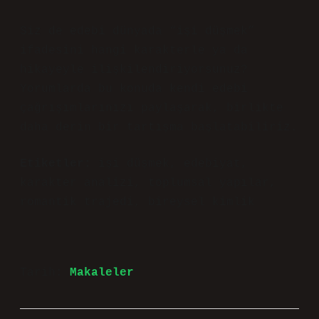
Siz de edebi dünyada “işi düşmek”
ifadesini hangi karakterle ya da
hikayeyle ilişkilendiriyorsunuz?
Yorumlarda bu konuda kendi edebi
çağrışımlarınızı paylaşarak, birlikte
daha derin bir tartışma başlatabiliriz.
Etiketler:
işi düşmek
,
edebiyat
,
karakter analizi
,
toplumsal yapılar
,
romantik trajedi
,
bireysel kimlik
Tarih:
Makaleler