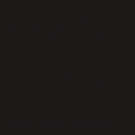
Benzer şekilde, F. Scott Fitzgerald’ın
“Büyük Gatsby” romanındaki Jay
Gatsby’nin yaşamına da bakabiliriz.
Gatsby, sevdiği kadına kavuşmak için
her türlü mücadeleyi verir, ancak
hayatının “işi,” yani kaderi, onun
elinden kaçırdığı bu idealized aşkı ve
ona ulaşma çabasıdır. Gatsby’nin işi
düşer, çünkü o, Amerika’nın “büyük
hayallerinin” ve “yükselme” arzusunun
tam ortasında yer alır ve nihayetinde
bu hayallerin yıkılmasıyla yüzleşir.
Gatsby’nin trajedisi, aslında bu işe,
bu hayale düşmesinin bir sonucudur.
Kelimeler ve Yorumlar: “İşi Düşmek” ve
Toplumsal Yapılar