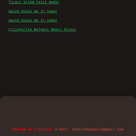
Ticari Işlem Faizi Nedir
için
Efe
Gwınd Hisse Ne Iş Yapar
için
admin
Gwınd Hisse Ne Iş Yapar
için
Bulut
Çilingirlik Belgesi Nasıl Alınır
için
admin
sino
Reklam ve İletişim:
E-mail:
backlinkpaneli@gmail.com