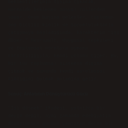
beklentilerinin dışına çıkarak,
normalde beklenen sosyal rollerden
sapar. Onun başına gelenler, toplumun
ona biçtiği kimlik ve sorumluluklarla
çatışmaya başladığında, karakterin “işi
düşer.” Meursault, duygusal tepkileri
ve toplumsal normlara uymama
kararlılığıyla, kendi yolunu çizer. Bu,
bir tür toplumsal sistemin dışına
çıkmak ve sonunda kendi varoluşsal
kimliğini bulmak anlamına gelir.
Sonuç: Anlatının Dönüştürücü Gücü
“İşi düşmek” ifadesi, yalnızca bir
deyim değil, aynı zamanda edebiyatın
dönüştürücü gücünü yansıtan derin bir