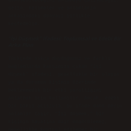
dönüşebileceğini anlamaya çalışacağız.
Gelin, kelimeler ve anlamların
arkasındaki dünyayı birlikte
keşfedelim.
“İşi Düşmek” İfadesi: Toplumsal ve Edebi Bir
Arka Plan
Türkçede sıkça duyduğumuz ve farklı
bağlamlarda karşımıza çıkan “işi
düşmek” ifadesi, genellikle bir olayın
ya da durumun kişinin üzerinde
beklenmedik bir etki yarattığını
anlatmak için kullanılır. Ancak, edebi
bir bakış açısıyla, bu ifade daha derin
anlamlar taşır. “İşi düşmek,” bir
kişinin hayatına dair öngörülemez,
genellikle kontrol edilemez bir