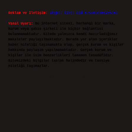
Reklam ve İletişim:
Skype: live:.cid.575569c608265c69
Yasal Uyarı:
Bu internet sitesi, herhangi bir marka,
kurum veya şahıs şirketi ile hiçbir bağlantısı
bulunmamaktadır. Sitede yalnızca kendi hazırladığımız
makaleler paylaşılmaktadır. Burada yer alan içerikler
haber niteliği taşımamakta olup, gerçek kurum ve kişiler
hakkında paylaşım yapılmamaktadır. Gerçek kurum ve
kişiler ile isim benzerlikleri tamamen tesadüfidir.
Sitemizdeki bilgiler taslak halindedir ve tavsiye
niteliği taşımazlar.
Sitemiz, 5651 Sayılı Kanun gereğince Bilgi Teknolojileri
ve İletişim Kurumu (BTK) tarafından onaylanmış bir Yer
Sağlayıcı olarak hizmet vermektedir. Bu nedenle,
sitedeki içerikleri proaktif olarak denetleme veya
araştırma yükümlülüğümüz bulunmamaktadır. Ancak,
üyelerimiz yazdıkları içeriklerin sorumluluğunu
taşımakta olup, siteye üye olarak bu sorumluluğu kabul
etmiş sayılırlar.
Hukuka ve yasal düzenlemelere aykırı olduğunu
düşündüğünüz içerikleri,
backlinkpanelicomtr@gmail.com