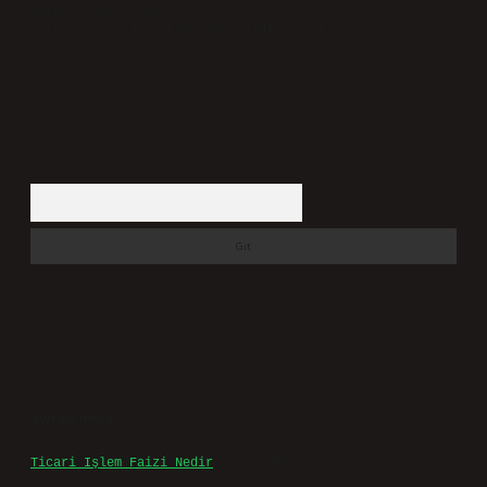
adresine bildirmeniz halinde, ilgili içerikler yasal
süre içerisinde sitemizden kaldırılacaktır.
Arama
Son yorumlar
Ticari Işlem Faizi Nedir
için
admin