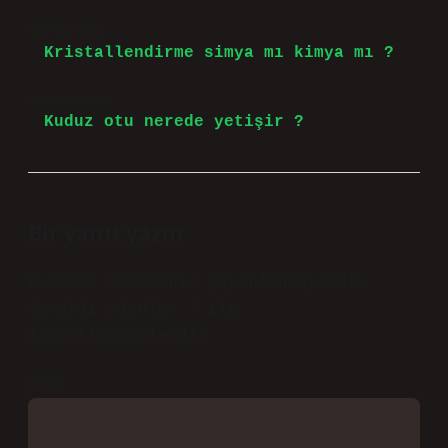
Önceki Yazı
Kristallendirme simya mı kimya mı ?
Sonraki Yazı
Kuduz otu nerede yetişir ?
Bir yanıt yazın
E-posta adresiniz yayınlanmayacak.
Gerekli alanlar
*
ile
işaretlenmişlerdir
Yorum