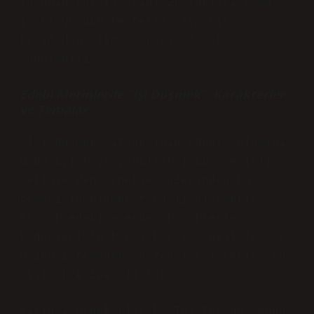
insanın karşılaştığı zorlukları aşma,
içsel gücünü keşfetme veya bir
travmadan çıkma çabası olarak
sunulabilir.
Edebi Metinlerde “İşi Düşmek”: Karakterler
ve Temalar
“İşi düşmek” ifadesinin edebi anlamını
daha iyi kavrayabilmek için, çeşitli
metinlerden örnekler üzerinden bu
temayı incelemek faydalı olacaktır.
Birçok edebi eserde, karakterler
kaderleriyle karşı karşıya gelirler ve
bazen istemeden, bazen ise istekle, bu
“işi” üzerine alırlar.
Birinci örnek olarak, Tolstoy’un “Anna