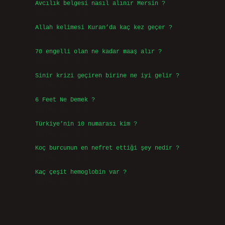
Avcılık belgesi nasıl alınır Mersin ?
Ağustos 5, 2026
Allah kelimesi Kuran’da kaç kez geçer ?
Ağustos 3, 2026
70 engelli olan ne kadar maaş alır ?
Ağustos 3, 2026
Sinir krizi geçiren birine ne iyi gelir ?
Temmuz 31, 2026
6 Feet Ne Demek ?
Temmuz 30, 2026
Türkiye’nin 10 numarası kim ?
Temmuz 29, 2026
Koç burcunun en nefret ettiği şey nedir ?
Temmuz 27, 2026
Kaç çeşit hemoglobin var ?
Temmuz 25, 2026