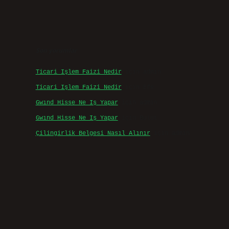
Son yorumlar
Ticari Işlem Faizi Nedir
için
admin
Ticari Işlem Faizi Nedir
için
Efe
Gwınd Hisse Ne Iş Yapar
için
admin
Gwınd Hisse Ne Iş Yapar
için
Bulut
Çilingirlik Belgesi Nasıl Alınır
için
admin