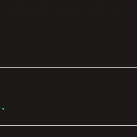
 inceleme fırsatı sundu mu? Gerçekten de
plumsal değişimle nasıl bağlantılı olduğunu
 Yazı
 ?