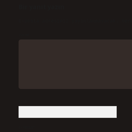
Bir yanıt yazın
E-posta adresiniz yayınlanmayacak.
Ger
Yorum
İsim*
E-Posta*