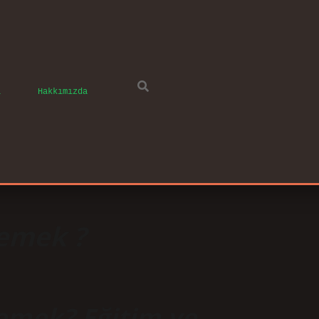
ı
Hakkımızda
demek ?
Demek? Eğitim ve