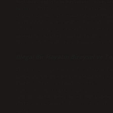
Toplumsal değişimin başlaması, bireyle
başlar.
Eğitim, toplumsal eleştiriyi te
illegal olarak nitelendirilen bir yaşa
başkaldırıdan çok, mevcut normların so
noktada, pedagojik yöntemler ve strate
geleneksel eğitimi almakla kalmaz, ayn
üzerine düşünmeye, tartışmaya ve kendi
İllegal Bir Hayatın Bireysel ve To
İllegal bir hayat yaşamak, yalnızca ki
toplumsal yapının da bir eleştirisi ol
sistemin dışına çıkmayı gerektirir. An
toplumla olan ilişkilerini derinden et
yapılar içinde kendilerini nasıl konum
Eğitim, aynı zamanda bireylerin toplum
öğretir.