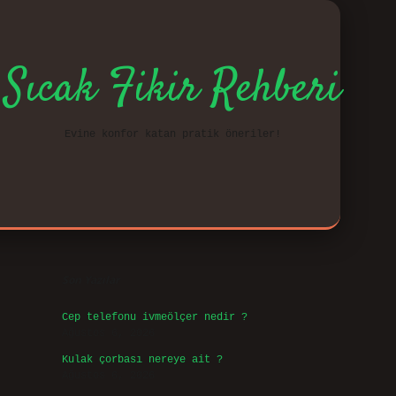
Sıcak Fikir Rehberi
Evine konfor katan pratik öneriler!
Sidebar
vd.cas
Son Yazılar
Cep telefonu ivmeölçer nedir ?
Ağustos 6, 2026
Kulak çorbası nereye ait ?
Ağustos 6, 2026