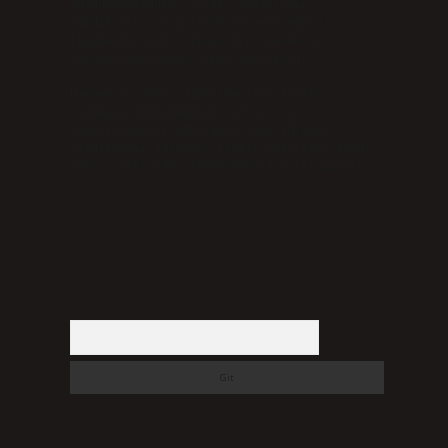
bulunmamaktadır. Ancak, üyelerimiz
yazdıkları içeriklerin sorumluluğunu
taşımakta olup, siteye üye olarak bu
sorumluluğu kabul etmiş sayılırlar.
Hukuka ve yasal düzenlemelere aykırı
olduğunu düşündüğünüz içerikleri,
backlinkpanelicomtr@gmail.com
adresine
bildirmeniz halinde, ilgili içerikler yasal
süre içerisinde sitemizden kaldırılacaktır.
Arama