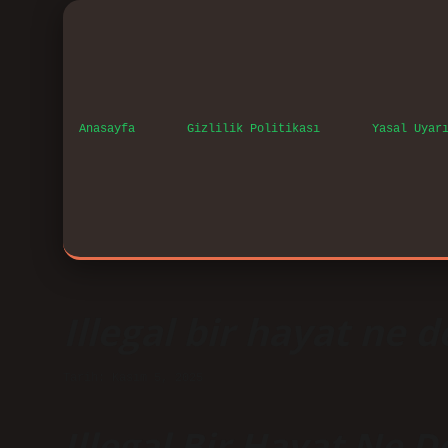
Anasayfa
Gizlilik Politikası
Yasal Uyar
Illegal bir hayat ne 
Tarih: Kasım 5, 2025
Illegal Bir Hayat Ne 