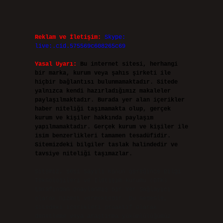
Reklam ve İletişim:
Skype:
live:.cid.575569c608265c69
Yasal Uyarı:
Bu internet sitesi, herhangi
bir marka, kurum veya şahıs şirketi ile
hiçbir bağlantısı bulunmamaktadır. Sitede
yalnızca kendi hazırladığımız makaleler
paylaşılmaktadır. Burada yer alan içerikler
haber niteliği taşımamakta olup, gerçek
kurum ve kişiler hakkında paylaşım
yapılmamaktadır. Gerçek kurum ve kişiler ile
isim benzerlikleri tamamen tesadüfidir.
Sitemizdeki bilgiler taslak halindedir ve
tavsiye niteliği taşımazlar.
Sitemiz, 5651 Sayılı Kanun gereğince Bilgi
Teknolojileri ve İletişim Kurumu (BTK)
tarafından onaylanmış bir Yer Sağlayıcı
olarak hizmet vermektedir. Bu nedenle,
sitedeki içerikleri proaktif olarak
denetleme veya araştırma yükümlülüğümüz