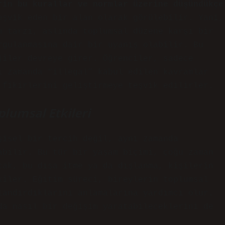
rin bu kurallar ve normlar üzerine düşündükçe
şvik eden bir alan olarak görülebilir. Yani,
m tarzı, aslında toplumsal düzene karşı bir
rgulanmasına dair bir uyanış olabilir. Bu
jiler devreye girer. Öğrenciler, sadece
ı zamanda “illegal” kabul edilen kavramlar
 fikirlerini geliştirmeye teşvik edilirler.
plumsal Etkileri
şisel bir tercih değil, aynı zamanda
abilir. Bu tür bir yaşam biçimi, çoğu zaman
cak, bu dışa itme ya da dışlanma, kişilerin
kiler. Eğitim süreci, bireylerin toplumsal
landırdıklarını anlamalarına yardımcı olur.
da nasıl bir değişim yaratabileceklerini de