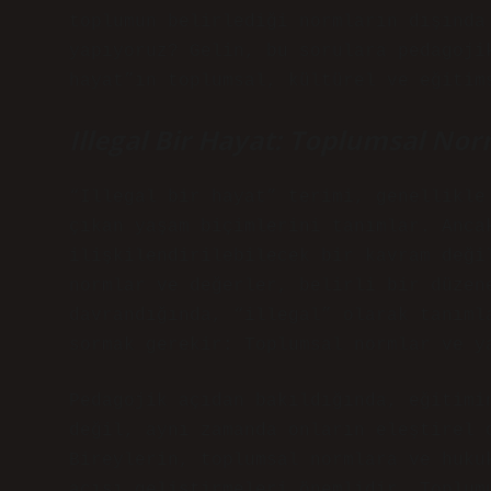
toplumun belirlediği normların dışında
yapıyoruz? Gelin, bu sorulara pedagoji
hayat”ın toplumsal, kültürel ve eğitim
Illegal Bir Hayat: Toplumsal No
“Illegal bir hayat” terimi, genellikle
çıkan yaşam biçimlerini tanımlar. Anca
ilişkilendirilebilecek bir kavram deği
normlar ve değerler, belirli bir düzen
davrandığında, “illegal” olarak tanıml
sormak gerekir: Toplumsal normlar ve y
Pedagojik açıdan bakıldığında, eğitimi
değil, aynı zamanda onların eleştirel 
Bireylerin, toplumsal normlara ve huku
açısı geliştirmeleri önemlidir. Toplum