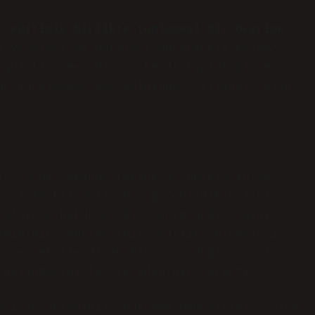
, eğitimle birlikte toplumsal bir devrime
 yasaları ve normları öğretmekle kalmaz,
rgulatır. Her birey, kendi toplumsal ve
de incelemeye başladığında, “illegal” olan
il, aynı zamanda toplumsal normların ve
yayı farklı açılardan görebildikleri bir
yalnızca hukuksal bir tanım değil, aynı
imin bir yansımasıdır. Eğitim, bireyleri
göre şekillendiren bir araç değil, aynı
rgulanmasını teşvik eden bir süreçtir.
arı sorguladınız? Öğrenme deneyiminiz, size