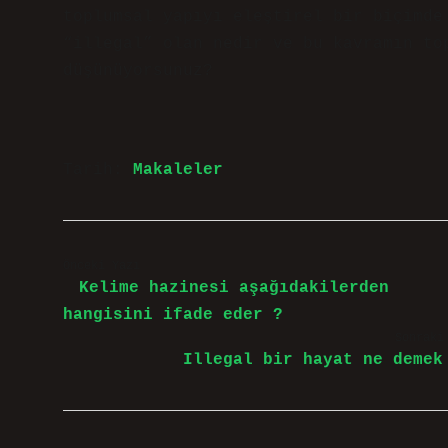
toplumsal yapıyı eleştirel bir biçimde
“illegal” olan nedir ve bu kavramın to
düşünüyorsunuz?
Tarih:
Makaleler
Önceki Yazı
Kelime hazinesi aşağıdakilerden
hangisini ifade eder ?
Sonraki
Illegal bir hayat ne demek