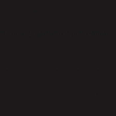
 kalan, daha derin bir toplumsal eleştiri mi
k bir çerçeveden yaklaşarak, “illegal bir
sel boyutlarını inceleyelim.
rmların ve Değerlerin Dışında Olmak
 yasaların ve toplumsal normların dışına
k bu ifade, yalnızca suçla
ldir. Toplumların belirlediği yasalar,
e hizmet eder. Bir kişi, bu düzene aykırı
anabilir. Ancak, bu noktada şu önemli soruyu
asalar her zaman doğru mudur?
n amacı sadece bireylere bilgiyi öğretmek
düşünme becerilerini geliştirmektir.
ksal yapılara karşı sorgulayıcı bir bakış
un belirlediği kuralların ve yasaların