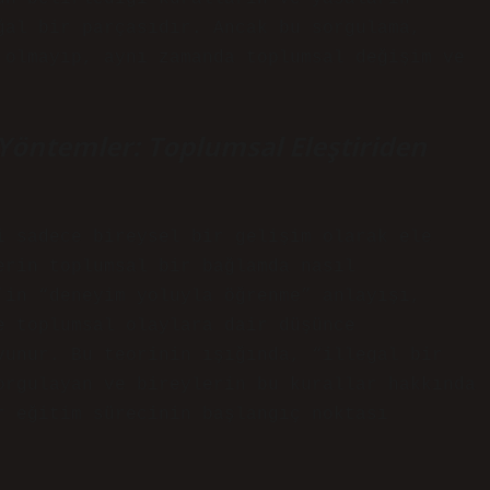
ğal bir parçasıdır. Ancak bu sorgulama,
 olmayıp, aynı zamanda toplumsal değişim ve
Yöntemler: Toplumsal Eleştiriden
i sadece bireysel bir gelişim olarak ele
erin toplumsal bir bağlamda nasıl
’in “deneyim yoluyla öğrenme” anlayışı,
e toplumsal olaylara dair düşünce
vunur. Bu teorinin ışığında, “illegal bir
orgulayan ve bireylerin bu kurallar hakkında
r eğitim sürecinin başlangıç noktası