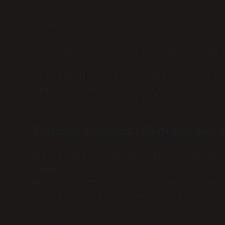
2. Edebi metinler: şairlerin gazelleri
3. Günlük konuşma: halk arasında daha 
Bu kelimenin, modern Türkçedeki “evet”
önemli. “Igen” sadece olumlama değil, 
resmiyet ifadesi olarak da işlev görüy
Tarihsel Yolculuk: Osmanlı’da
Dil, sürekli evrimleşen bir varlıktır.
Cumhuriyet dönemi dil reformu ile birl
devrimi ve Türkçe’nin sadeleştirilmesi
karşılıklarına bırakmasına yol açtı.
– Dil Reformu ve Sadeleşme: