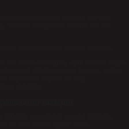
olumlama ifadelerinin yaklaşık %12’sini
8, “Osmanlı Yazışmaları Üzerine Bir Dil
zyılın sonlarına doğru düşmeye başlamış.
hî bir unsur olmadığını, aynı zamanda sosyal
 göstergesi olduğunu ortaya koyuyor. Modern
nlı toplumunun düşünce ve onay
 kapı olabilir.
iplinlerarası Yaklaşım
e dilbilim perspektifi yeterli değildir.
eri de bize farklı açılar sunar.