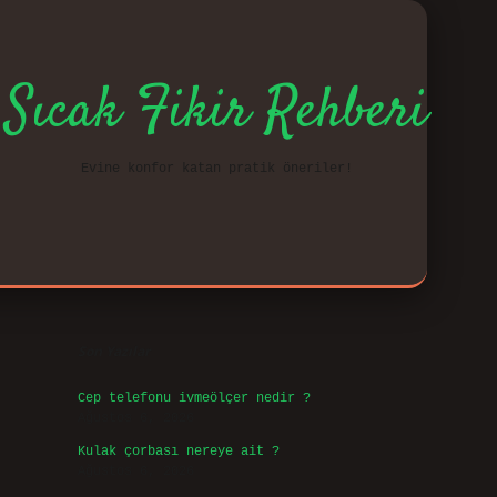
Sıcak Fikir Rehberi
Evine konfor katan pratik öneriler!
Sidebar
vd.casi
Son Yazılar
Cep telefonu ivmeölçer nedir ?
Ağustos 6, 2026
Kulak çorbası nereye ait ?
Ağustos 6, 2026