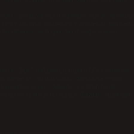
, günlük konuşma dilinden oldukça farklıdır.
rusu, yalnızca bir kelimenin sözlük anlamını
 tarih boyunca kelimelerin toplumsal bağlamda
llanıldığını ve bugün hangi çağrışımları
lerde “Igen” kelimesinin genellikle olumlama,
nı gösterir. Bu kullanım, özellikle resmi
 karşımıza çıkar. Osmanlıca sözlüklerde
rşılıklarla belirtilmiştir (
kaynak
: Nişanyan
 divan yazışmaları