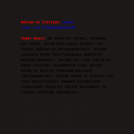
Reklam ve İletişim:
Skype:
live:.cid.575569c608265c69
Yasal Uyarı:
Bu internet sitesi, herhangi
bir marka, kurum veya şahıs şirketi ile
hiçbir bağlantısı bulunmamaktadır. Sitede
yalnızca kendi hazırladığımız makaleler
paylaşılmaktadır. Burada yer alan içerikler
haber niteliği taşımamakta olup, gerçek
kurum ve kişiler hakkında paylaşım
yapılmamaktadır. Gerçek kurum ve kişiler ile
isim benzerlikleri tamamen tesadüfidir.
Sitemizdeki bilgiler taslak halindedir ve
tavsiye niteliği taşımazlar.
Sitemiz, 5651 Sayılı Kanun gereğince Bilgi
Teknolojileri ve İletişim Kurumu (BTK)
tarafından onaylanmış bir Yer Sağlayıcı
olarak hizmet vermektedir. Bu nedenle,
sitedeki içerikleri proaktif olarak
denetleme veya araştırma yükümlülüğümüz