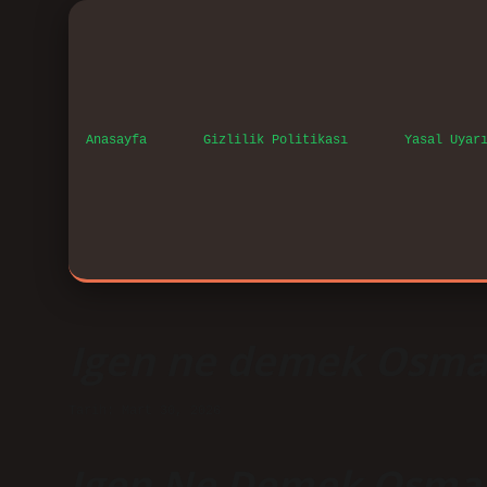
Anasayfa
Gizlilik Politikası
Yasal Uyar
Igen ne demek Osman
Tarih: Mart 30, 2026
Igen Ne Demek Osman