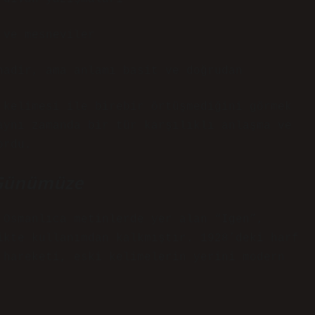
 ve mesneviler
nadir, ama anlamı basit ve doğrudan
 kelimesi ile birebir örtüşmediğini görmek
aynı zamanda bir tür karşılıklı anlaşma ve
ordu.
n Günümüze
 Osmanlıca metinlerde yer alan “Igen”,
ikte kullanımdan kalkmıştır. 1928’deki harf
 hareketi, eski kelimelerin yerini modern