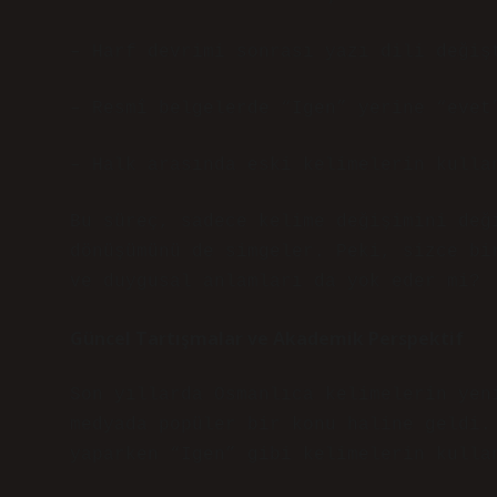
– Harf devrimi sonrası yazı dili değiş
– Resmî belgelerde “Igen” yerine “evet
– Halk arasında eski kelimelerin kulla
Bu süreç, sadece kelime değişimini değ
dönüşümünü de simgeler. Peki, sizce bi
ve duygusal anlamları da yok eder mi?
Güncel Tartışmalar ve Akademik Perspektif
Son yıllarda Osmanlıca kelimelerin yen
medyada popüler bir konu haline geldi.
yaparken “Igen” gibi kelimelerin kulla