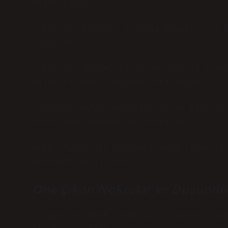
kullanılıyor.
– Popüler Kültür: Osmanlı dizileri ve 
sağlıyor.
– Eğitim: Üniversitelerde Osmanlı Türk
dilin tarihsel bağlamı aktarılıyor.
– Sosyal Medya: Hashtag’ler ve kısa aç
tarafından yeniden keşfediliyor.
Peki, sizce bir kelimeyi hatırlamak, k
canlandırabilir mi?
Öne Çıkan Noktalar ve Düşündü
–
Igen ne demek Osmanlıca?
sorusu, dili