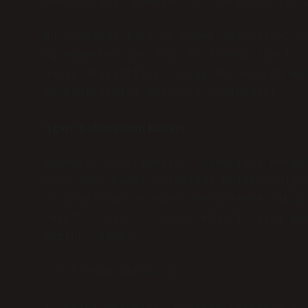
edebiyatının kendine has terminolojisi
Bu bağlamda
Igen ne demek Osmanlıca?
so
öğrenmekten çok daha fazlasını içerir:
nasıl değiştiğini, hangi durumlarda ku
barındırdığını anlamaya yönlendirir.
“Igen” Kelimesinin Kökeni
Akademik araştırmalar, Osmanlıca metin
onay veya kabul anlamında kullanıldığı
yazışmalarda ve edebi metinlerde sıkça
“evet”, “olur”, “kabul edildi” gibi ka
Sözlük, 2020).
– Kullanım Alanları:
1. Resmî belgeler: padişah fermanları,