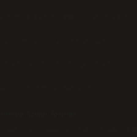
oyunlar, kelimenin tekrar gündeme gelmesini
çesi derslerinde “Igen” örnekleri verilerek
ıklamalarda eski kelimeler genç kuşak
aybolan kültürel hafızayı yeniden
rmeye Açılan Sorular
n tarihsel ve kültürel evrimini anlamak için