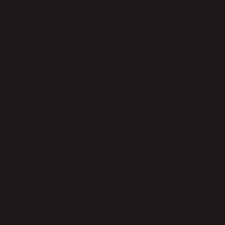
ti, Osmanlıca kelimeler Türkçeleştirildi.
” kullanılmaya başlandı.
nımı kuşaklar arası fark yaratmaya başladı.
il, aynı zamanda kültürel hafızanın
r kelimenin kaybolması, onun taşıdığı tarihi
iden keşfi, akademik çevrelerde ve sosyal
 Dilbilimciler, eski metinlerin çözümlemesini
nım sıklığını ve bağlamını inceliyor.