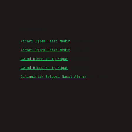
Son yorumlar
Ticari Işlem Faizi Nedir
için
admin
Ticari Işlem Faizi Nedir
için
Efe
Gwınd Hisse Ne Iş Yapar
için
admin
Gwınd Hisse Ne Iş Yapar
için
Bulut
Çilingirlik Belgesi Nasıl Alınır
için
admin