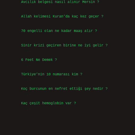
Avcılık belgesi nasıl alınır Mersin ?
Ağustos 5, 2026
Allah kelimesi Kuran’da kaç kez geçer ?
Ağustos 3, 2026
70 engelli olan ne kadar maaş alır ?
Ağustos 3, 2026
Sinir krizi geçiren birine ne iyi gelir ?
Temmuz 31, 2026
6 Feet Ne Demek ?
Temmuz 30, 2026
Türkiye’nin 10 numarası kim ?
Temmuz 29, 2026
Koç burcunun en nefret ettiği şey nedir ?
Temmuz 27, 2026
Kaç çeşit hemoglobin var ?
Temmuz 25, 2026