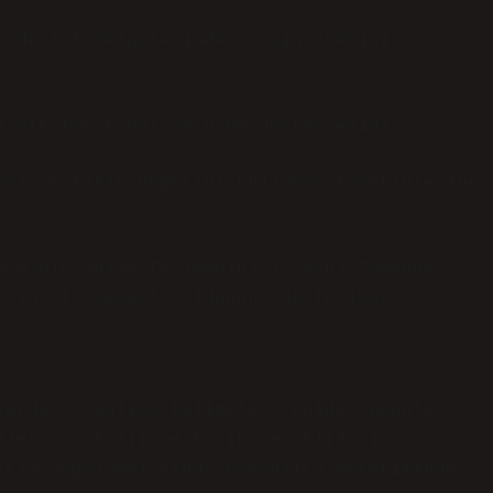
, devlet belgelerinde onayın önemini
e bir tür kabul ve uyum göstergesidir.
enin estetik değerini kullanarak metinlerine
ece bir anlam taşımadığını; aynı zamanda
arın bir sembolü olduğunu gösteriyor.
larda Osmanlıca kelimeler yeniden popüler
eler, nostalji ve tarih meraklıları
itim uygulamalarında Osmanlıca öğretiminde