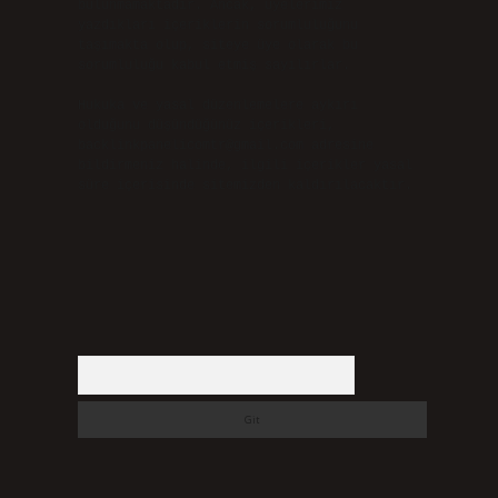
bulunmamaktadır. Ancak, üyelerimiz
yazdıkları içeriklerin sorumluluğunu
taşımakta olup, siteye üye olarak bu
sorumluluğu kabul etmiş sayılırlar.
Hukuka ve yasal düzenlemelere aykırı
olduğunu düşündüğünüz içerikleri,
backlinkpanelicomtr@gmail.com
adresine
bildirmeniz halinde, ilgili içerikler yasal
süre içerisinde sitemizden kaldırılacaktır.
Arama