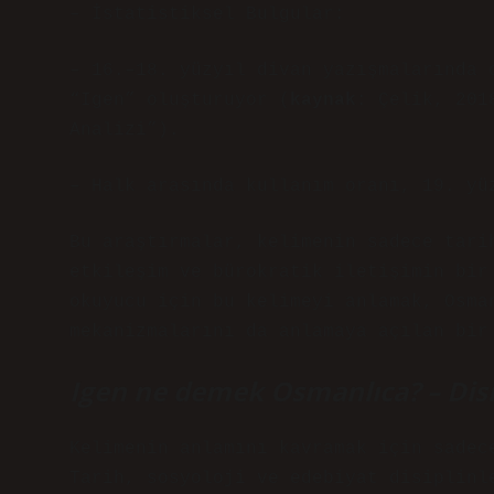
– İstatistiksel Bulgular:
– 16.–18. yüzyıl divan yazışmalarında 
“Igen” oluşturuyor (
kaynak
: Çelik, 201
Analizi”).
– Halk arasında kullanım oranı, 19. yü
Bu araştırmalar, kelimenin sadece tari
etkileşim ve bürokratik iletişimin bir
okuyucu için bu kelimeyi anlamak, Osma
mekanizmalarını da anlamaya açılan bir
Igen ne demek Osmanlıca?
– Dis
Kelimenin anlamını kavramak için sadec
Tarih, sosyoloji ve edebiyat disiplinl