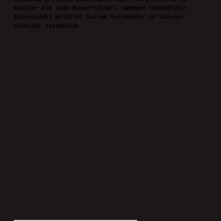
kişiler ile isim benzerlikleri tamamen tesadüfidir.
Sitemizdeki bilgiler taslak halindedir ve tavsiye
niteliği taşımazlar.
Sitemiz, 5651 Sayılı Kanun gereğince Bilgi Teknolojileri
ve İletişim Kurumu (BTK) tarafından onaylanmış bir Yer
Sağlayıcı olarak hizmet vermektedir. Bu nedenle,
sitedeki içerikleri proaktif olarak denetleme veya
araştırma yükümlülüğümüz bulunmamaktadır. Ancak,
üyelerimiz yazdıkları içeriklerin sorumluluğunu
taşımakta olup, siteye üye olarak bu sorumluluğu kabul
etmiş sayılırlar.
Hukuka ve yasal düzenlemelere aykırı olduğunu
düşündüğünüz içerikleri,
backlinkpanelicomtr@gmail.com
adresine bildirmeniz halinde, ilgili içerikler yasal
süre içerisinde sitemizden kaldırılacaktır.