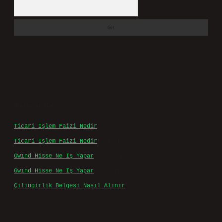
Arama
Son yorumlar
Ticari Işlem Faizi Nedir
için
admin
Ticari Işlem Faizi Nedir
için
Efe
Gwınd Hisse Ne Iş Yapar
için
admin
Gwınd Hisse Ne Iş Yapar
için
Bulut
Çilingirlik Belgesi Nasıl Alınır
için
admin