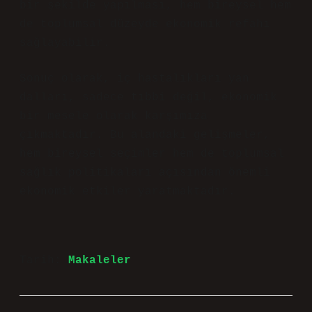
bir şekilde yapılması, hem bireysel hem
de toplumsal düzeyde ekonomik refahı
sağlayabilir.
Sonuç olarak, iç hastalıkları yan
dalları, sadece tıbbi değil, ekonomik
bir mesele olarak karşımıza
çıkmaktadır. Bu alandaki gelişmeler,
hem bireysel seçimler hem de toplumsal
sağlık politikaları açısından önemli
ekonomik etkiler yaratmaktadır.
Tarih:
Makaleler