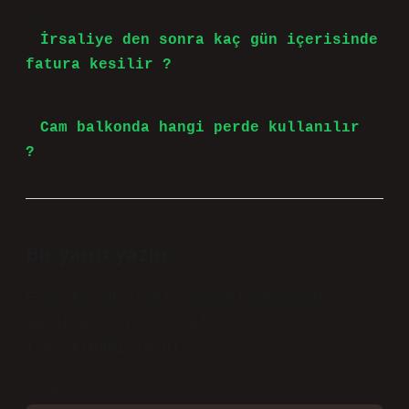
Önceki Yazı
İrsaliye den sonra kaç gün içerisinde
fatura kesilir ?
Sonraki Yazı
Cam balkonda hangi perde kullanılır
?
Bir yanıt yazın
E-posta adresiniz yayınlanmayacak.
Gerekli alanlar
*
ile
işaretlenmişlerdir
Yorum