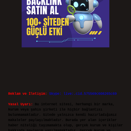
Reklam ve İletişim:
Skype: live:.cid.575569c608265c69
Yasal Uyarı:
Bu internet sitesi, herhangi bir marka,
kurum veya şahıs şirketi ile hiçbir bağlantısı
bulunmamaktadır. Sitede yalnızca kendi hazırladığımız
makaleler paylaşılmaktadır. Burada yer alan içerikler
haber niteliği taşımamakta olup, gerçek kurum ve kişiler
hakkında paylaşım yapılmamaktadır. Gerçek kurum ve