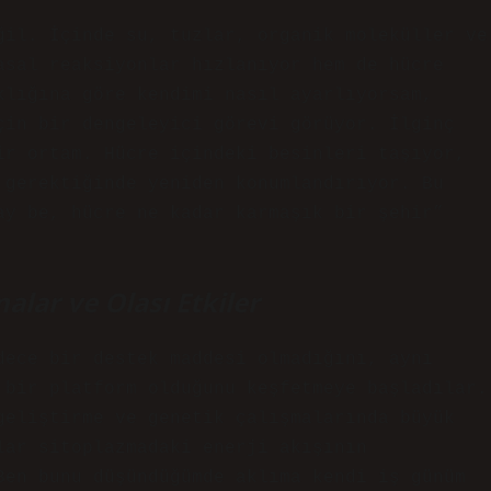
ğil. İçinde su, tuzlar, organik moleküller ve
asal reaksiyonlar hızlanıyor hem de hücre
klığına göre kendimi nasıl ayarlıyorsam,
çin bir dengeleyici görevi görüyor. İlginç
ir ortam. Hücre içindeki besinleri taşıyor,
 gerektiğinde yeniden konumlandırıyor. Bu
ay be, hücre ne kadar karmaşık bir şehir”
alar ve Olası Etkiler
dece bir destek maddesi olmadığını, aynı
 bir platform olduğunu keşfetmeye başladılar.
geliştirme ve genetik çalışmalarında büyük
lar sitoplazmadaki enerji akışının
Ben bunu düşündüğümde aklıma kendi iş günüm