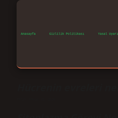
Anasayfa
Gizlilik Politikası
Yasal Uyar
Hücrenin evreleri nel
Tarih: Mayıs 15, 2026
Sitoplazma Görevi Ned