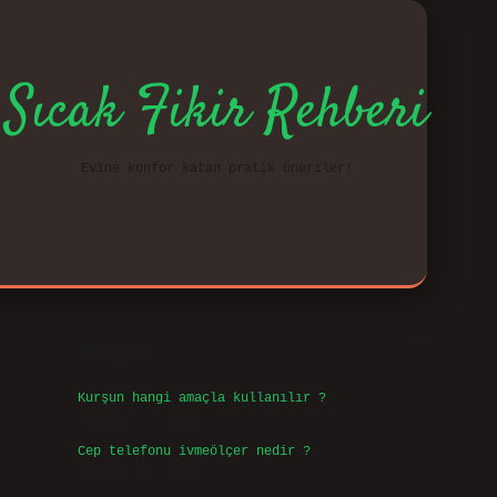
Sıcak Fikir Rehberi
Evine konfor katan pratik öneriler!
Sidebar
vd.cas
Son Yazılar
Kurşun hangi amaçla kullanılır ?
Ağustos 7, 2026
Cep telefonu ivmeölçer nedir ?
Ağustos 6, 2026