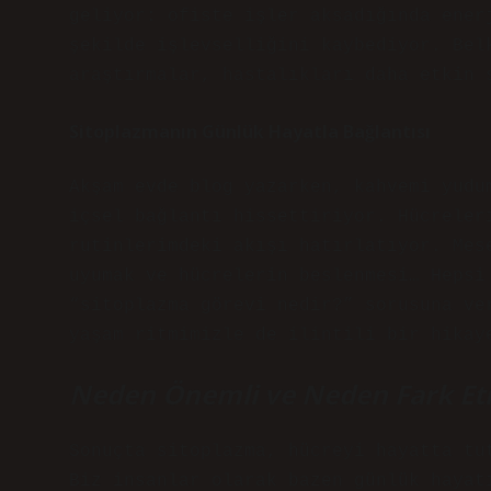
geliyor: ofiste işler aksadığında ener
şekilde işlevselliğini kaybediyor. Bel
araştırmalar, hastalıkları daha etkin 
Sitoplazmanın Günlük Hayatla Bağlantısı
Akşam evde blog yazarken, kahvemi yudu
içsel bağlantı hissettiriyor. Hücreler
rutinlerimdeki akışı hatırlatıyor. Mes
uyumak ve hücrelerin beslenmesi… Hepsi
“sitoplazma görevi nedir?” sorusuna ve
yaşam ritmimizle de ilintili bir hikay
Neden Önemli ve Neden Fark Et
Sonuçta sitoplazma, hücreyi hayatta tu
Biz insanlar olarak bazen günlük hayat