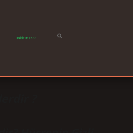
ı
Hakkımızda
erdir ?
ir? Hücrenin Gizli