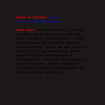
Reklam ve İletişim:
Skype:
live:.cid.575569c608265c69
Yasal Uyarı:
Bu internet sitesi, herhangi
bir marka, kurum veya şahıs şirketi ile
hiçbir bağlantısı bulunmamaktadır. Sitede
yalnızca kendi hazırladığımız makaleler
paylaşılmaktadır. Burada yer alan içerikler
haber niteliği taşımamakta olup, gerçek
kurum ve kişiler hakkında paylaşım
yapılmamaktadır. Gerçek kurum ve kişiler ile
isim benzerlikleri tamamen tesadüfidir.
Sitemizdeki bilgiler taslak halindedir ve
tavsiye niteliği taşımazlar.
Sitemiz, 5651 Sayılı Kanun gereğince Bilgi
Teknolojileri ve İletişim Kurumu (BTK)
tarafından onaylanmış bir Yer Sağlayıcı
olarak hizmet vermektedir. Bu nedenle,
sitedeki içerikleri proaktif olarak
denetleme veya araştırma yükümlülüğümüz