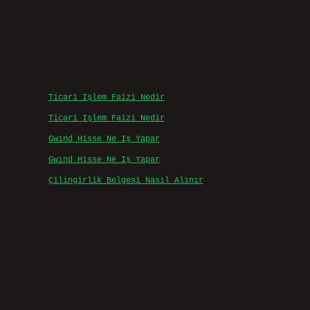
Son yorumlar
Ticari Işlem Faizi Nedir
için
admin
Ticari Işlem Faizi Nedir
için
Efe
Gwınd Hisse Ne Iş Yapar
için
admin
Gwınd Hisse Ne Iş Yapar
için
Bulut
Çilingirlik Belgesi Nasıl Alınır
için
admin