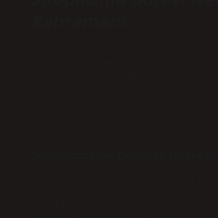
Kahramanı
İstanbul’da akşamüstü metrobüste yolcu
hücrelerin içinde neler oluyor acaba? 
Sitoplazma görevi nedir diye soracak o
hem de oldukça derin. Hücrenin içinde 
adeta bir şehir gibi, bütün organeller
reaksiyonların gerçekleştiği bir ortam
samimi bir şekilde açalım.
Sitoplazmanın Geçmişi: Hücre Bil
Geçmişte bilim insanları mikroskopla h
şeylerden biri sitoplazmaydı. Bu sayda
arasında yer alıyordu. O zamanlar insa