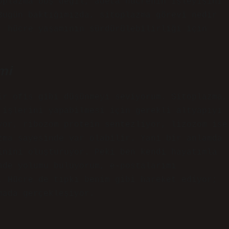
oplazma boş değil, adeta hücrenin işleyişini
Bugün baktığımızda, sitoplazma görevi nedir
; hücre yaşamının sürdürülebilirliği için
mi
ir ofis gibi düşünmeyi seviyorum. Sitoplazma,
 işlerini yapabilmesi için gerekli altyapıyı
yor, ribozom protein sentezliyor, lizozom ise
zma sayesinde var olabilir. Yani bir anlamda
inini oluşturuyor. Peki ben kendi hayatımla
nde yolumu buluyorum, e-postalarımı
. Hücre de tıpkı benim gibi hareket ediyor;
mada gerçekleşiyor.