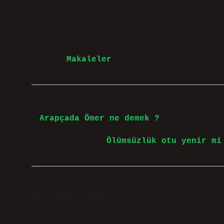
hem bilimi hem de yaşamı daha anlamlı 
Tarih:
Makaleler
Önceki Yazı
Arapçada Ömer ne demek ?
Sonraki
Ölümsüzlük otu yenir mi
Bir yanıt yazın
E-posta adresiniz yayınlanmayacak.
Ger