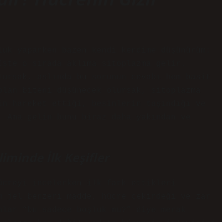
luk yaparken bazen kendi kendime düşünürüm:
İşte o sırada aklıma sitoplazma gelir.
lursak, aslında bu sorunun cevabı hem basit
olan biteni düşünecek olursak, sitoplazma
in hareket ettiği, besinlerin taşındığı ve
. Ama gelin bunu biraz daha yakından ve
iminde İlk Keşifler
ücreyi incelerken ilk fark ettikleri
m jel benzeri madde, hücre çekirdeği ve zar
nlar “bu sadece boşluk mu?” diye merak