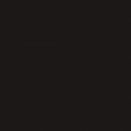
dolayısıyla kendi iç dengemizi unutuyo
her yürüyüş, hatta her nefes alış-veri
hatırlatıyor. Bu basit ama güçlü bağla
getiriyor. Benim için bu, bilimle günl
Son Düşünceler
Sitoplazma görevi nedir sorusunun ceva
olmazsa olmaz bir destek sistemi olduğ
insanlarının merakıyla başladı, bugün 
gelecekte sağlık ve biyoteknoloji alan
İstanbul’da ofiste çalışırken veya akş
mikroskobik dünyanın ne kadar etkileyi
yüzden, hücrelerimizdeki sitoplazmayı 
Her nefes alışımda ve her kahve yudumu
ettiğini, enerji akışını sağladığını v