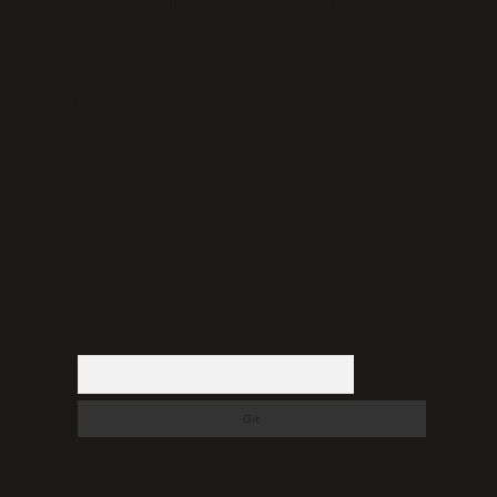
bulunmamaktadır. Ancak, üyelerimiz
yazdıkları içeriklerin sorumluluğunu
taşımakta olup, siteye üye olarak bu
sorumluluğu kabul etmiş sayılırlar.
Hukuka ve yasal düzenlemelere aykırı
olduğunu düşündüğünüz içerikleri,
backlinkpanelicomtr@gmail.com
adresine
bildirmeniz halinde, ilgili içerikler yasal
süre içerisinde sitemizden kaldırılacaktır.
Arama