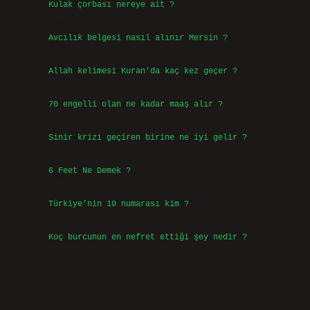
Kulak çorbası nereye ait ?
Ağustos 6, 2026
Avcılık belgesi nasıl alınır Mersin ?
Ağustos 5, 2026
Allah kelimesi Kuran’da kaç kez geçer ?
Ağustos 3, 2026
70 engelli olan ne kadar maaş alır ?
Ağustos 3, 2026
Sinir krizi geçiren birine ne iyi gelir ?
Temmuz 31, 2026
6 Feet Ne Demek ?
Temmuz 30, 2026
Türkiye’nin 10 numarası kim ?
Temmuz 29, 2026
Koç burcunun en nefret ettiği şey nedir ?
Temmuz 27, 2026