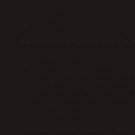
ediyordu. Ama zamanla anlaşıldı ki sit
sağlayan bir dolu mekanizma içeriyor. 
sorusu sadece bir bilimsel merak değil
temel bir sorudur.
Günümüzde Sitoplazmanın Öne
Ofiste bilgisayara bakarken, hücreyi b
tüm çalışanların – yani organellerin –
sağlar. Mesela mitokondri enerji üreti
atıkları temizliyor. Ama hepsi sitopla
sitoplazma, hücrenin her işlevinin zem
karşılaştırırsam? Ben İstanbul trafiği
yanıtlıyorum ve kahve molası veriyorum
ama onun “kendi kahve molası” sitoplaz
Sitoplazmanın Fiziksel ve Kimyasal Özellikleri