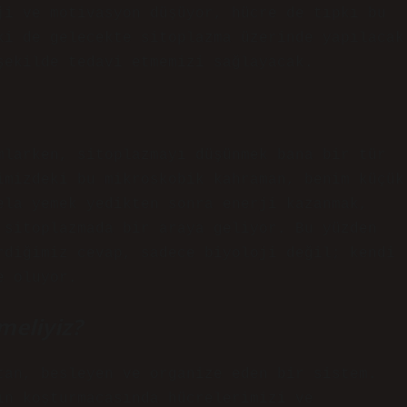
ji ve motivasyon düşüyor, hücre de tıpkı bu
ki de gelecekte sitoplazma üzerinde yapılacak
şekilde tedavi etmemizi sağlayacak.
mlarken, sitoplazmayı düşünmek bana bir tür
imizdeki bu mikroskobik kahraman, benim küçük
ela yemek yedikten sonra enerji kazanmak,
 sitoplazmada bir araya geliyor. Bu yüzden
rdiğimiz cevap, sadece biyoloji değil; kendi
e oluyor.
meliyiz?
tan, besleyen ve organize eden bir sistem.
ın koşturmacasında hücrelerimizi ve