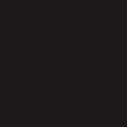
ruz. Ama düşündüğünüzde, her kahve molası,
şimiz, sitoplazmanın hücrede yaptığı işleri
ntı, hücreyi anlamayı daha somut hale
ük yaşamın kesiştiği nokta.
bı, hücrenin hayatını sürdürebilmesi için
unu anlamakla başlar. Geçmişte bilim
laboratuvarlarda keşifler devam ediyor ve
ında çığır açacak potansiyele sahip.
am blog yazarken düşünmek bile, bu
ci olduğunu bana gösteriyor. Ve sanırım bu
biraz daha takdir etmeliyiz.
mda, sitoplazmanın hücreyi nasıl organize
e organelleri koruduğunu hatırlıyorum. Bu,