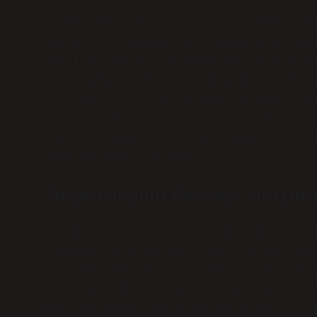
Sitoplazma sadece bir dolgu maddesi de
enzimler bulunuyor. Bu sayede hem kimy
şekli korunuyor. İstanbul’da hava sıca
sitoplazma da hücreyi dengede tutmak i
olan şey şu ki, sitoplazma hareketli b
atıkları uzaklaştırıyor ve organelleri
kadar dinamik bir ortamı düşününce, “v
diyorum kendi kendime.
Sitoplazmanın Geleceği: Araştırm
Bilim insanları artık sitoplazmanın sa
zamanda hücre sinyallerini yönlendiren
Gelecekte bu keşifler, özellikle ilaç 
fark yaratabilir. Mesela bazı hastalık
bozulmasından kaynaklanıyor olabilir. 